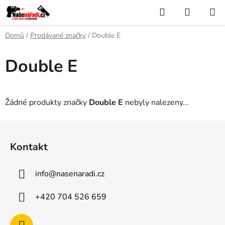
Přejít
Hledat
NÁKUP
na
KOŠÍK
obsah
Domů
/
Prodávané značky
/
Double E
Double E
Žádné produkty značky
Double E
nebyly nalezeny...
Z
á
Kontakt
p
a
info
@
nasenaradi.cz
t
í
+420 704 526 659