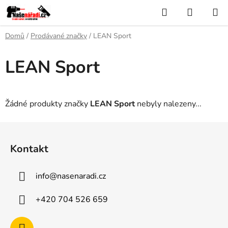
Přejít
Hledat
NÁKUP
na
KOŠÍK
obsah
Domů
/
Prodávané značky
/
LEAN Sport
LEAN Sport
Žádné produkty značky
LEAN Sport
nebyly nalezeny...
Z
á
Kontakt
p
a
info
@
nasenaradi.cz
t
í
+420 704 526 659