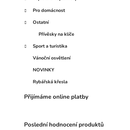
n
í
Pro domácnost
p
Ostatní
a
n
Přívěsky na klíče
e
l
Sport a turistika
Vánoční osvětlení
NOVINKY
Rybářská křesla
Přijímáme online platby
Poslední hodnocení produktů