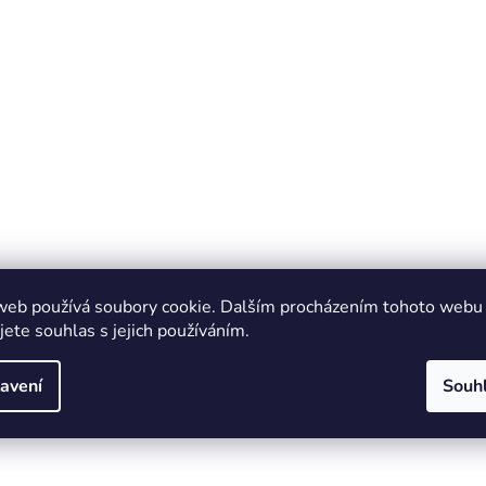
web používá soubory cookie. Dalším procházením tohoto webu
jete souhlas s jejich používáním.
avení
Souh