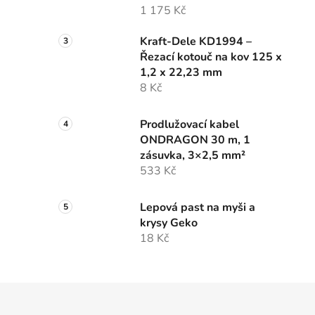
1 175 Kč
Kraft-Dele KD1994 –
Řezací kotouč na kov 125 x
1,2 x 22,23 mm
8 Kč
Prodlužovací kabel
ONDRAGON 30 m, 1
zásuvka, 3×2,5 mm²
533 Kč
Lepová past na myši a
krysy Geko
18 Kč
Z