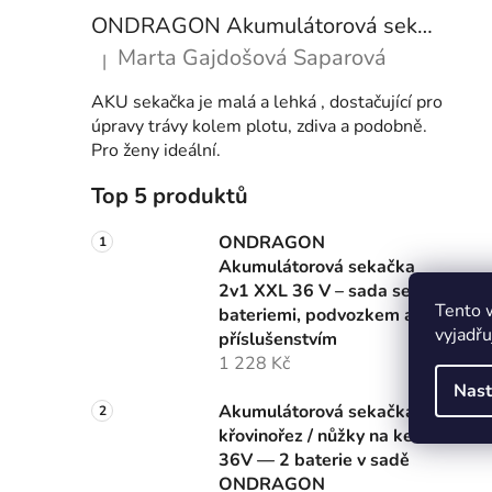
ONDRAGON Akumulátorová sekačka 2v1 XXL 36 V – sada se 2 bateriemi, podvozkem a příslušenstvím
Marta Gajdošová Saparová
|
Hodnocení produktu je 5 z 5 hvězdiček.
AKU sekačka je malá a lehká , dostačující pro
úpravy trávy kolem plotu, zdiva a podobně.
Pro ženy ideální.
Top 5 produktů
ONDRAGON
Akumulátorová sekačka
2v1 XXL 36 V – sada se 2
Tento 
bateriemi, podvozkem a
vyjadřu
příslušenstvím
1 228 Kč
Nast
Akumulátorová sekačka /
křovinořez / nůžky na keře
36V — 2 baterie v sadě
ONDRAGON