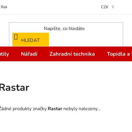
Reklamace
Kontakty
Doprava a Platba
Odstoupení od kupní
CZK
HLEDAT
tily
Nářadí
Zahradní technika
Topidla a
Rastar
Žádné produkty značky
Rastar
nebyly nalezeny...