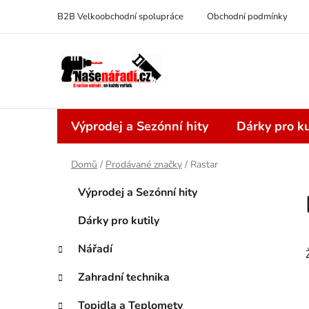
Přejít
B2B Velkoobchodní spolupráce
Obchodní podmínky
na
obsah
Výprodej a Sezónní hity
Dárky pro ku
Domů
/
Prodávané značky
/
Rastar
P
K
Přeskočit
Výprodej a Sezónní hity
a
kategorie
o
t
s
Dárky pro kutily
e
t
g
Nářadí
r
o
a
r
Zahradní technika
i
n
e
Topidla a Teplomety