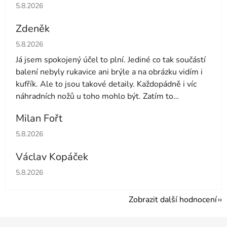
Hodnocení obchodu je 5 z 5 hvězdiček.
5.8.2026
Zdeněk
Hodnocení obchodu je 4 z 5 hvězdiček.
5.8.2026
Já jsem spokojený účel to plní. Jediné co tak součástí
balení nebyly rukavice ani brýle a na obrázku vidím i
kufřík. Ale to jsou takové detaily. Každopádně i víc
náhradních nožů u toho mohlo být. Zatím to
používám druhý den tak uvidíme dále
Milan Fořt
Hodnocení obchodu je 5 z 5 hvězdiček.
5.8.2026
Václav Kopáček
Hodnocení obchodu je 5 z 5 hvězdiček.
5.8.2026
Zobrazit další hodnocení
Z