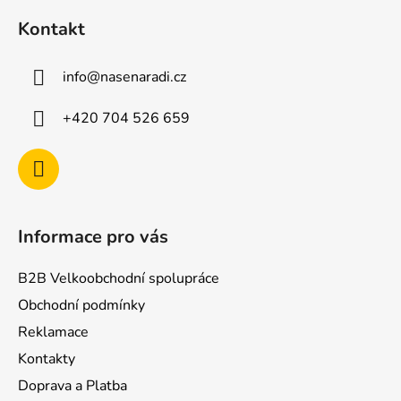
á
Kontakt
p
a
info
@
nasenaradi.cz
t
í
+420 704 526 659
Informace pro vás
B2B Velkoobchodní spolupráce
Obchodní podmínky
Reklamace
Kontakty
Doprava a Platba