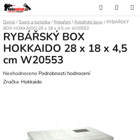
Přejít
Hledat
NÁKUP
na
KOŠÍK
obsah
Domů
/
Sport a turistika
/
Rybaření
/
Rybářské boxy
/
RYBÁŘSKÝ
BOX HOKKAIDO 28 x 18 x 4,5 cm W20553
RYBÁŘSKÝ BOX
HOKKAIDO 28 x 18 x 4,5
cm W20553
Průměrné
Neohodnoceno
Podrobnosti hodnocení
hodnocení
Značka:
Hokkaido
produktu
je
0,0
z
5
hvězdiček.