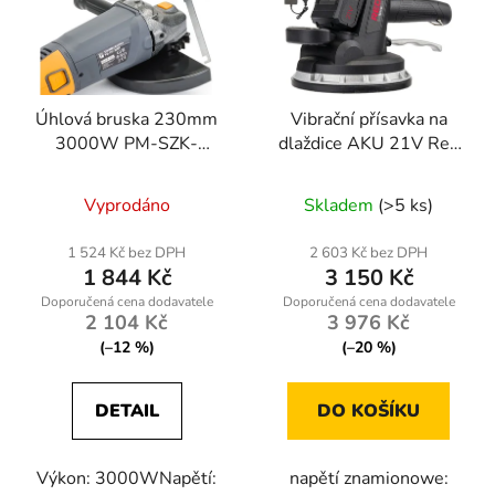
Úhlová bruska 230mm
Vibrační přísavka na
3000W PM-SZK-
dlaždice AKU 21V Red
3000T
Technic RTAPW0053
Vyprodáno
Skladem
(>5 ks)
1 524 Kč bez DPH
2 603 Kč bez DPH
1 844 Kč
3 150 Kč
2 104 Kč
3 976 Kč
(–12 %)
(–20 %)
DETAIL
DO KOŠÍKU
Výkon: 3000WNapětí:
napětí znamionowe: