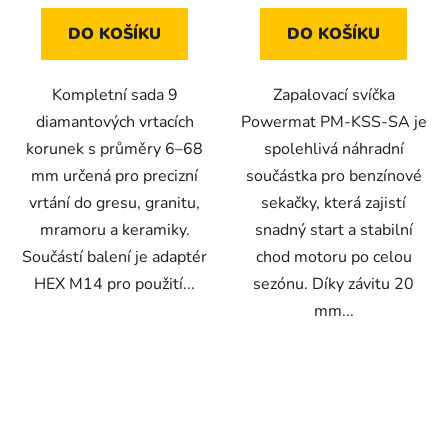
DO KOŠÍKU
DO KOŠÍKU
Kompletní sada 9
Zapalovací svíčka
diamantových vrtacích
Powermat PM-KSS-SA je
korunek s průměry 6–68
spolehlivá náhradní
mm určená pro precizní
součástka pro benzínové
vrtání do gresu, granitu,
sekačky, která zajistí
mramoru a keramiky.
snadný start a stabilní
Součástí balení je adaptér
chod motoru po celou
HEX M14 pro použití...
sezónu. Díky závitu 20
mm...