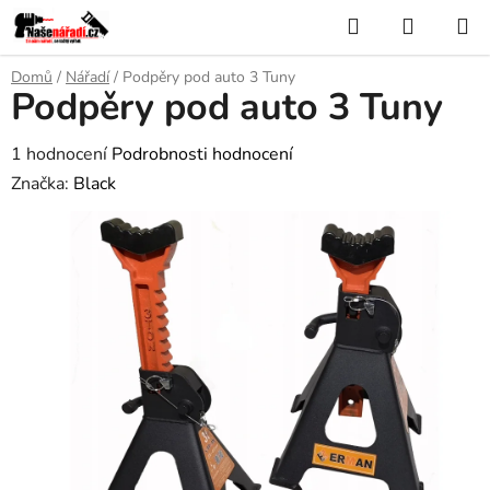
Přejít
Hledat
NÁKUP
na
KOŠÍK
obsah
Domů
/
Nářadí
/
Podpěry pod auto 3 Tuny
Podpěry pod auto 3 Tuny
Průměrné
1 hodnocení
Podrobnosti hodnocení
hodnocení
Značka:
Black
produktu
je
4,0
z
5
hvězdiček.