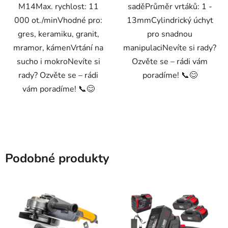
M14Max. rychlost: 11
saděPrůměr vrtáků: 1 -
000 ot./minVhodné pro:
13mmCylindrický úchyt
gres, keramiku, granit,
pro snadnou
mramor, kámenVrtání na
manipulaciNevíte si rady?
sucho i mokroNevíte si
Ozvěte se – rádi vám
rady? Ozvěte se – rádi
poradíme! 📞😊
vám poradíme! 📞😊
Podobné produkty