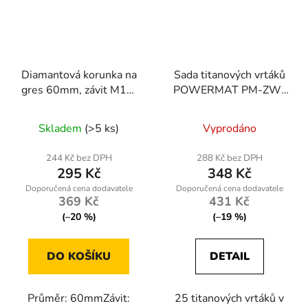
Diamantová korunka na
Sada titanových vrtáků
gres 60mm, závit M14,
POWERMAT PM-ZW-
suché/mokré vrtání
25T, 25 ks
Skladem
(>5 ks)
Vyprodáno
244 Kč bez DPH
288 Kč bez DPH
295 Kč
348 Kč
369 Kč
431 Kč
(–20 %)
(–19 %)
DO KOŠÍKU
DETAIL
Průměr: 60mmZávit:
25 titanových vrtáků v