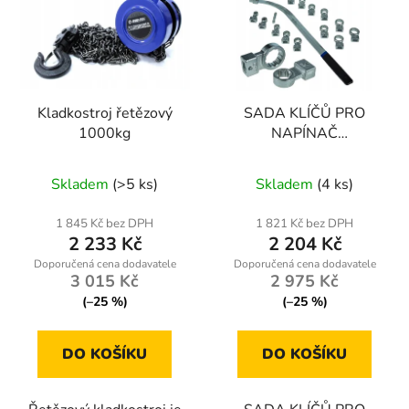
Kladkostroj řetězový
SADA KLÍČŮ PRO
1000kg
NAPÍNAČ
ROZVODOVÉHO PÁSU
455mm
Skladem
(>5 ks)
Skladem
(4 ks)
1 845 Kč bez DPH
1 821 Kč bez DPH
2 233 Kč
2 204 Kč
3 015 Kč
2 975 Kč
(–25 %)
(–25 %)
DO KOŠÍKU
DO KOŠÍKU