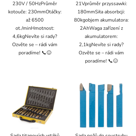
230V / 50HzPrůměr
21Vprůměr przyssawki:
kotouče: 230mmOtáčky:
180mmSiła absorbcji:
až 6500
80kgobjem akumulatora:
ot./minHmotnost:
2AhWaga zařízení z
4,6kgNevíte si rady?
akumulatorem:
Ozvěte se – rádi vám
2,1kgNevíte si rady?
poradíme! 📞😊
Ozvěte se – rádi vám
poradíme! 📞😊
Sada titanových vrtáků
Sada nožů do soustruhu