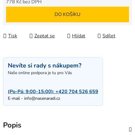
778 Kč bez DPH
Měrná cena:
DO KOŠÍKU
Tisk
Zeptat se
Hlídat
Sdílet
Nevíte si rady s nákupem?
Naše online podpora je tu pro Vás
(Po-Pá: 9:00-15:00):
+420 704 526 659
E-mail -
info@nasenaradi.cz
Popis