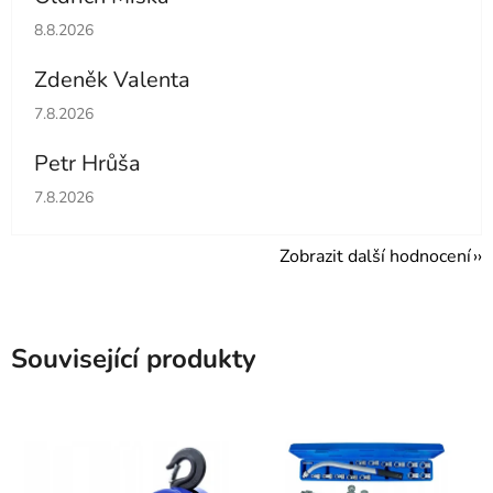
Hodnocení obchodu je 5 z 5 hvězdiček.
8.8.2026
Zdeněk Valenta
Hodnocení obchodu je 5 z 5 hvězdiček.
7.8.2026
Petr Hrůša
Hodnocení obchodu je 5 z 5 hvězdiček.
7.8.2026
Zobrazit další hodnocení
Související produkty