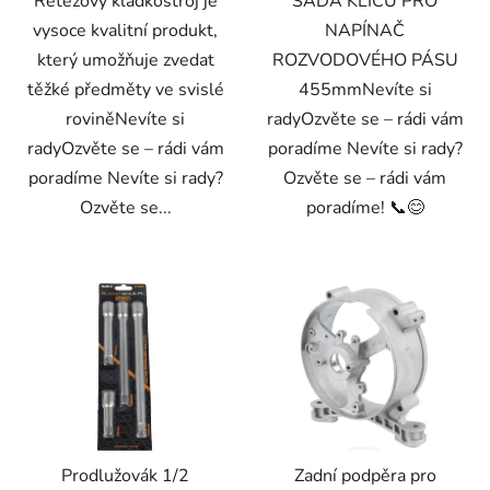
Řetězový kladkostroj je
SADA KLÍČŮ PRO
vysoce kvalitní produkt,
NAPÍNAČ
který umožňuje zvedat
ROZVODOVÉHO PÁSU
těžké předměty ve svislé
455mmNevíte si
roviněNevíte si
radyOzvěte se – rádi vám
radyOzvěte se – rádi vám
poradíme Nevíte si rady?
poradíme Nevíte si rady?
Ozvěte se – rádi vám
Ozvěte se...
poradíme! 📞😊
Prodlužovák 1/2
Zadní podpěra pro