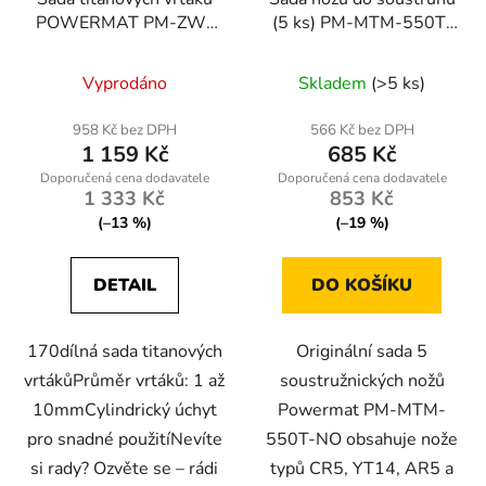
POWERMAT PM-ZW-
(5 ks) PM-MTM-550T-
170T, 170 ks
NO
Vyprodáno
Skladem
(>5 ks)
958 Kč bez DPH
566 Kč bez DPH
1 159 Kč
685 Kč
1 333 Kč
853 Kč
(–13 %)
(–19 %)
DETAIL
DO KOŠÍKU
170dílná sada titanových
Originální sada 5
vrtákůPrůměr vrtáků: 1 až
soustružnických nožů
10mmCylindrický úchyt
Powermat PM-MTM-
pro snadné použitíNevíte
550T-NO obsahuje nože
si rady? Ozvěte se – rádi
typů CR5, YT14, AR5 a