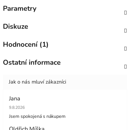
Parametry
Diskuze
Hodnocení (1)
Ostatní informace
Jana
Hodnocení obchodu je 5 z 5 hvězdiček.
9.8.2026
Jsem spokojená s nákupem
Oldřich Míška