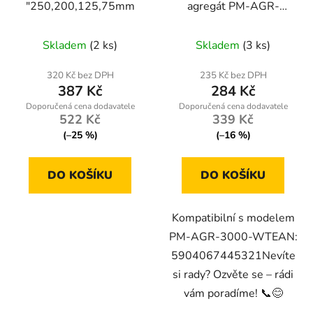
"250,200,125,75mm
agregát PM-AGR-
3000-WT
Skladem
(2 ks)
Skladem
(3 ks)
320 Kč bez DPH
235 Kč bez DPH
387 Kč
284 Kč
522 Kč
339 Kč
(–25 %)
(–16 %)
DO KOŠÍKU
DO KOŠÍKU
Kompatibilní s modelem
PM-AGR-3000-WTEAN:
5904067445321Nevíte
si rady? Ozvěte se – rádi
vám poradíme! 📞😊