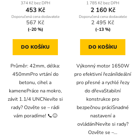
374 Kč bez DPH
1 785 Kč bez DPH
453 Kč
2 160 Kč
567 Kč
2 495 Kč
(–20 %)
(–13 %)
DO KOŠÍKU
DO KOŠÍKU
Průměr: 42mm, délka:
Výkonný motor 1650W
450mmPro vrtání do
pro efektivní řezáníIdeální
betonu, cihel a
pro přesné a rychlé řezy
kamenePráce na mokro,
do dřevaStabilní
závit 1.1/4 UNCNevíte si
konstrukce pro
rady? Ozvěte se – rádi
bezpečnou práciSnadné
vám poradíme! 📞😊
nastavení a
ovládáníNevíte si rady?
Ozvěte se –...