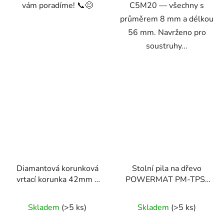
vám poradíme! 📞😊
C5M20 — všechny s
průměrem 8 mm a délkou
56 mm. Navrženo pro
soustruhy...
Diamantová korunková
Stolní pila na dřevo
vrtací korunka 42mm x
POWERMAT PM-TPS-
450mm, 1.1/4 UNC
1650
Skladem
(>5 ks)
Skladem
(>5 ks)