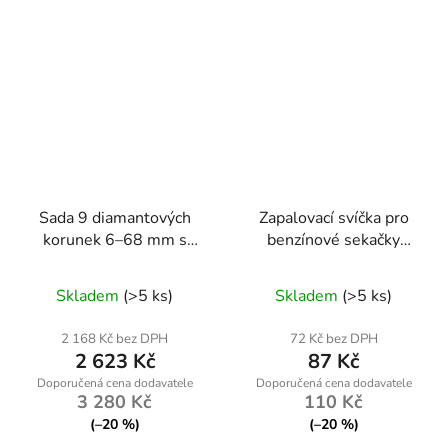
Sada 9 diamantových
Zapalovací svíčka pro
korunek 6–68 mm s
benzínové sekačky
adaptérem HEX M14
Powermat PM-KSS-SA
Skladem
(>5 ks)
Skladem
(>5 ks)
2 168 Kč bez DPH
72 Kč bez DPH
2 623 Kč
87 Kč
3 280 Kč
110 Kč
(–20 %)
(–20 %)