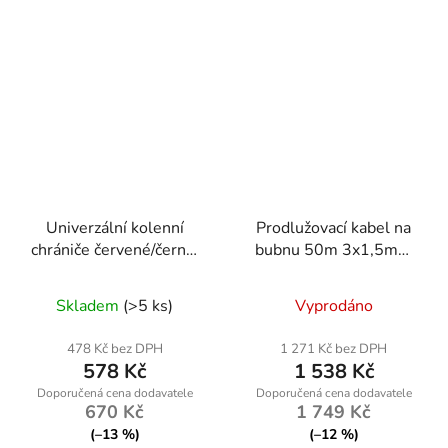
Univerzální kolenní
Prodlužovací kabel na
chrániče červené/černé,
bubnu 50m 3x1,5mm
voděodolné
PM-PB-50-3-1.5
Skladem
(>5 ks)
Vyprodáno
478 Kč bez DPH
1 271 Kč bez DPH
578 Kč
1 538 Kč
670 Kč
1 749 Kč
(–13 %)
(–12 %)