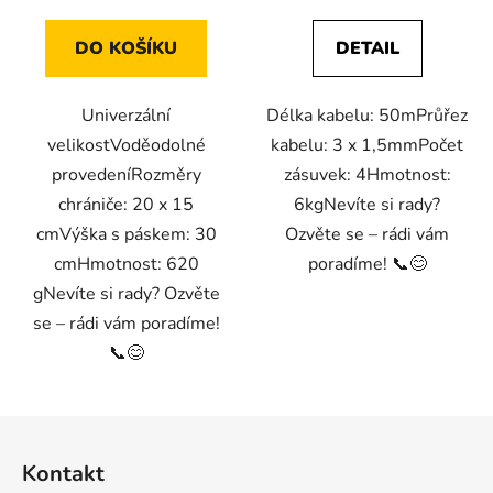
DO KOŠÍKU
DETAIL
Univerzální
Délka kabelu: 50mPrůřez
velikostVoděodolné
kabelu: 3 x 1,5mmPočet
provedeníRozměry
zásuvek: 4Hmotnost:
chrániče: 20 x 15
6kgNevíte si rady?
cmVýška s páskem: 30
Ozvěte se – rádi vám
cmHmotnost: 620
poradíme! 📞😊
gNevíte si rady? Ozvěte
se – rádi vám poradíme!
📞😊
Z
á
Kontakt
p