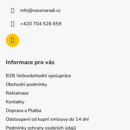
a
info
@
nasenaradi.cz
t
í
+420 704 526 659
Informace pro vás
B2B Velkoobchodní spolupráce
Obchodní podmínky
Reklamace
Kontakty
Doprava a Platba
Odstoupení od kupní smlouvy do 14 dní
Podmínky ochrany osobních údajů