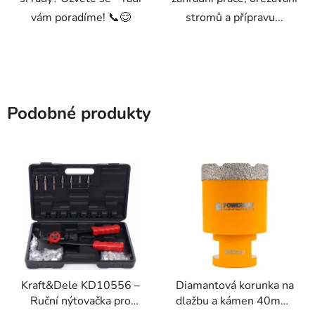
vám poradíme! 📞😊
stromů a přípravu...
Podobné produkty
Kraft&Dele KD10556 –
Diamantová korunka na
Ruční nýtovačka pro
dlažbu a kámen 40mm,