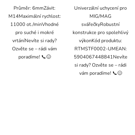
Průměr: 6mmZávit:
Univerzální uchycení pro
M14Maximální rychlost:
MIG/MAG
11000 ot./minVhodné
svářečkyRobustní
pro suché i mokré
konstrukce pro spolehlivý
vrtáníNevíte si rady?
výkonKód produktu:
Ozvěte se – rádi vám
RTMSTF0002-UMEAN:
poradíme! 📞😊
5904067448841Nevíte
si rady? Ozvěte se – rádi
vám poradíme! 📞😊