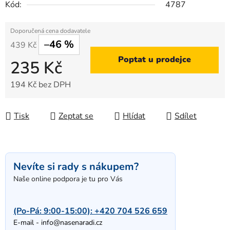
Kód:
4787
–46 %
439 Kč
Poptat u prodejce
235 Kč
194 Kč bez DPH
Měrná cena:
Tisk
Zeptat se
Hlídat
Sdílet
Nevíte si rady s nákupem?
Naše online podpora je tu pro Vás
(Po-Pá: 9:00-15:00):
+420 704 526 659
E-mail -
info@nasenaradi.cz