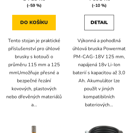
(–59 %)
(–10 %)
DO KOŠÍKU
DETAIL
Tento stojan je praktické
Výkonná a pohodlná
příslušenství pro úhlové
úhlová bruska Powermat
brusky s kotouči o
PM-CAG-18V 125 mm,
průměru 115 mm a 125
napájená 18v Li-Ion
mmUmožňuje přesné a
baterií s kapacitou až 3,0
bezpečné řezání
Ah. Akumulátor lze
kovových, plastových
použít v jiných
nebo dřevěných materiálů
kompatibilních
a...
bateriových...