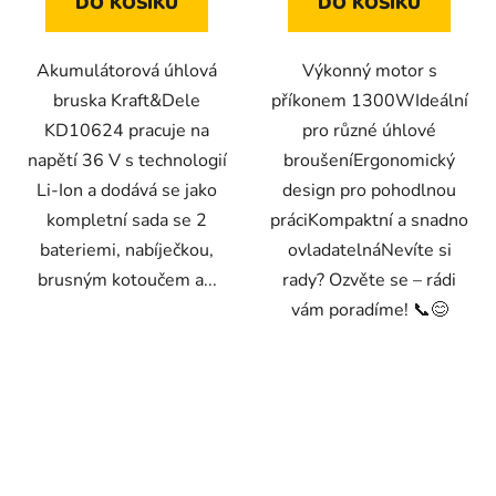
DO KOŠÍKU
DO KOŠÍKU
Akumulátorová úhlová
Výkonný motor s
bruska Kraft&Dele
příkonem 1300WIdeální
KD10624 pracuje na
pro různé úhlové
napětí 36 V s technologií
broušeníErgonomický
Li-Ion a dodává se jako
design pro pohodlnou
kompletní sada se 2
práciKompaktní a snadno
bateriemi, nabíječkou,
ovladatelnáNevíte si
brusným kotoučem a...
rady? Ozvěte se – rádi
vám poradíme! 📞😊