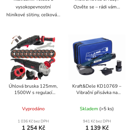
vysokopevnostní
Ozvěte se – rádi vám...
hliníkové slitiny, celková...
Úhlová bruska 125mm,
Kraft&Dele KD10769 –
1500W s regulací
Vibrační přisávka na
otáček
dlaždice 12 V
Vyprodáno
Skladem
(>5 ks)
1 036 Kč bez DPH
941 Kč bez DPH
1 254 Kč
1 139 Kč