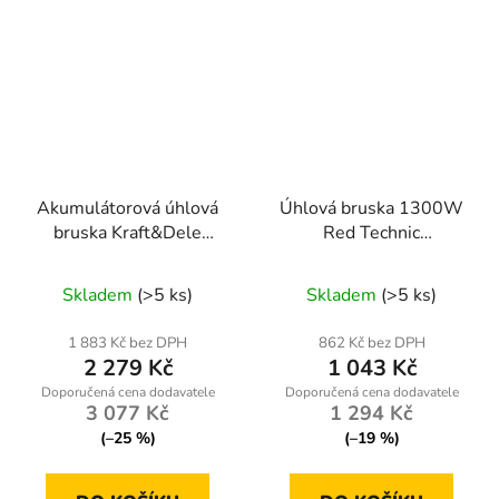
Akumulátorová úhlová
Úhlová bruska 1300W
bruska Kraft&Dele
Red Technic
KD10624 – 36 V, sada
RTSZK0013
se 2 bateriemi
Skladem
(>5 ks)
Skladem
(>5 ks)
1 883 Kč bez DPH
862 Kč bez DPH
2 279 Kč
1 043 Kč
3 077 Kč
1 294 Kč
(–25 %)
(–19 %)