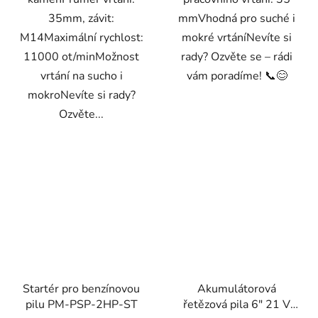
35mm, závit:
mmVhodná pro suché i
M14Maximální rychlost:
mokré vrtáníNevíte si
11000 ot/minMožnost
rady? Ozvěte se – rádi
vrtání na sucho i
vám poradíme! 📞😊
mokroNevíte si rady?
Ozvěte...
Startér pro benzínovou
Akumulátorová
pilu PM-PSP-2HP-ST
řetězová pila 6" 21 V