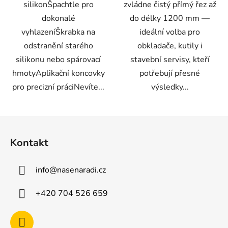
silikonŠpachtle pro
zvládne čistý přímý řez až
dokonalé
do délky 1200 mm —
vyhlazeníŠkrabka na
ideální volba pro
odstranění starého
obkladače, kutily i
silikonu nebo spárovací
stavební servisy, kteří
hmotyAplikační koncovky
potřebují přesné
pro precizní práciNevíte...
výsledky...
Z
á
Kontakt
p
a
info
@
nasenaradi.cz
t
í
+420 704 526 659