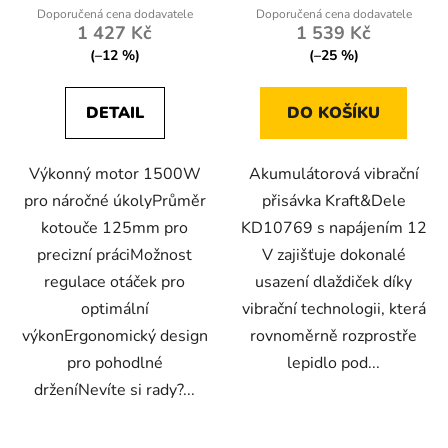
1 427 Kč
1 539 Kč
(–12 %)
(–25 %)
DETAIL
DO KOŠÍKU
Výkonný motor 1500W
Akumulátorová vibrační
pro náročné úkolyPrůměr
přisávka Kraft&Dele
kotouče 125mm pro
KD10769 s napájením 12
precizní práciMožnost
V zajišťuje dokonalé
regulace otáček pro
usazení dlaždiček díky
optimální
vibrační technologii, která
výkonErgonomický design
rovnoměrně rozprostře
pro pohodlné
lepidlo pod...
drženíNevíte si rady?...