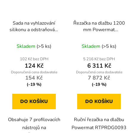
Sada na vyhlazování
Řezačka na dlažbu 1200
silikonu a odstraňování
mm Powermat
starého tmelu
RTPRDG0093
Skladem
(>5 ks)
Skladem
(>5 ks)
102 Kč bez DPH
5 216 Kč bez DPH
124 Kč
6 311 Kč
154 Kč
7 872 Kč
(–19 %)
(–19 %)
DO KOŠÍKU
DO KOŠÍKU
Obsahuje 7 profilovacích
Ruční řezačka na dlažbu
nástrojů na
Powermat RTPRDG0093