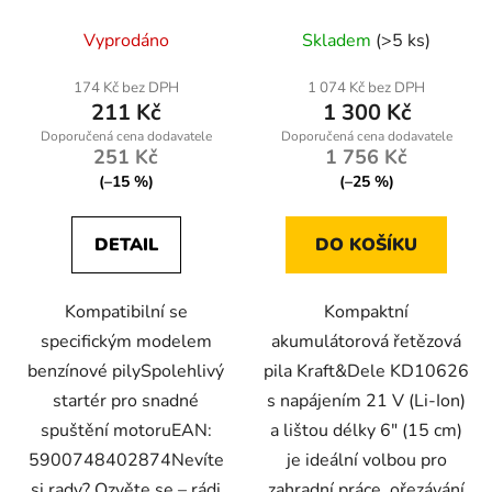
Kraft&Dele KD10626
Vyprodáno
Skladem
(>5 ks)
174 Kč bez DPH
1 074 Kč bez DPH
211 Kč
1 300 Kč
251 Kč
1 756 Kč
(–15 %)
(–25 %)
DETAIL
DO KOŠÍKU
Kompatibilní se
Kompaktní
specifickým modelem
akumulátorová řetězová
benzínové pilySpolehlivý
pila Kraft&Dele KD10626
startér pro snadné
s napájením 21 V (Li-Ion)
spuštění motoruEAN:
a lištou délky 6" (15 cm)
5900748402874Nevíte
je ideální volbou pro
si rady? Ozvěte se – rádi
zahradní práce, ořezávání