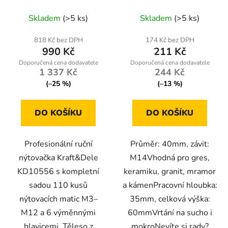
nýtovací matice, sada
závit M14
110 ks
Skladem
(>5 ks)
Skladem
(>5 ks)
818 Kč bez DPH
174 Kč bez DPH
990 Kč
211 Kč
1 337 Kč
244 Kč
(–25 %)
(–13 %)
DO KOŠÍKU
DO KOŠÍKU
Profesionální ruční
Průměr: 40mm, závit:
nýtovačka Kraft&Dele
M14Vhodná pro gres,
KD10556 s kompletní
keramiku, granit, mramor
sadou 110 kusů
a kámenPracovní hloubka:
nýtovacích matic M3–
35mm, celková výška:
M12 a 6 výměnnými
60mmVrtání na sucho i
hlavicemi. Těleso z
mokroNevíte si rady?