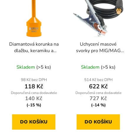
Diamantová korunka na
Uchycení masové
dlažbu, keramiku a
svorky pro MIG/MAG
kámen, 6mm, M14
svařování
RTMSTF0002-UM
Skladem
(>5 ks)
Skladem
(>5 ks)
98 Kč bez DPH
514 Kč bez DPH
118 Kč
622 Kč
140 Kč
727 Kč
(–15 %)
(–14 %)
DO KOŠÍKU
DO KOŠÍKU