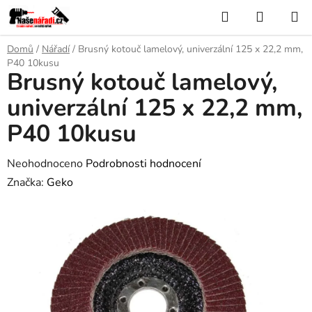
Přejít
Hledat
NÁKUP
na
KOŠÍK
obsah
Domů
/
Nářadí
/
Brusný kotouč lamelový, univerzální 125 x 22,2 mm,
P40 10kusu
Brusný kotouč lamelový,
univerzální 125 x 22,2 mm,
P40 10kusu
Průměrné
Neohodnoceno
Podrobnosti hodnocení
hodnocení
Značka:
Geko
produktu
je
0,0
z
5
hvězdiček.