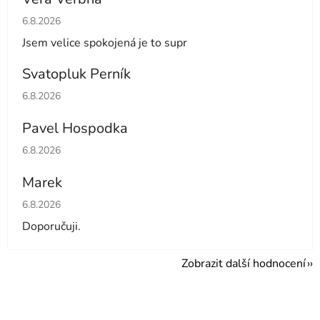
Hodnocení obchodu je 5 z 5 hvězdiček.
6.8.2026
Jsem velice spokojená je to supr
Svatopluk Perník
Hodnocení obchodu je 5 z 5 hvězdiček.
6.8.2026
Pavel Hospodka
Hodnocení obchodu je 5 z 5 hvězdiček.
6.8.2026
Marek
Hodnocení obchodu je 4 z 5 hvězdiček.
6.8.2026
Doporučuji.
Zobrazit další hodnocení