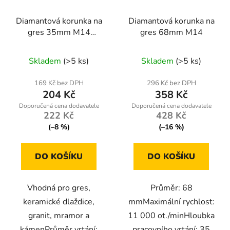
Diamantová korunka na
Diamantová korunka na
gres 35mm M14
gres 68mm M14
Powermat
Skladem
(>5 ks)
Skladem
(>5 ks)
169 Kč bez DPH
296 Kč bez DPH
204 Kč
358 Kč
222 Kč
428 Kč
(–8 %)
(–16 %)
DO KOŠÍKU
DO KOŠÍKU
Vhodná pro gres,
Průměr: 68
keramické dlaždice,
mmMaximální rychlost:
granit, mramor a
11 000 ot./minHloubka
kámenPrůměr vrtání:
pracovního vrtání: 35