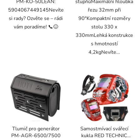
PM-KO-50LEAN:
stupňůMaximální hloubka
5904067449145Nevíte
řezu 32mm při
si rady? Ozvěte se – rádi
90°Kompaktní rozměry
vám poradíme! 📞😊
stolu 330 x
330mmLehká konstrukce
s hmotností
4,2kgNevíte...
Tlumič pro generátor
Samostmívací svářecí
PM-AGR-6500/7500
kukla RED TECHNIC