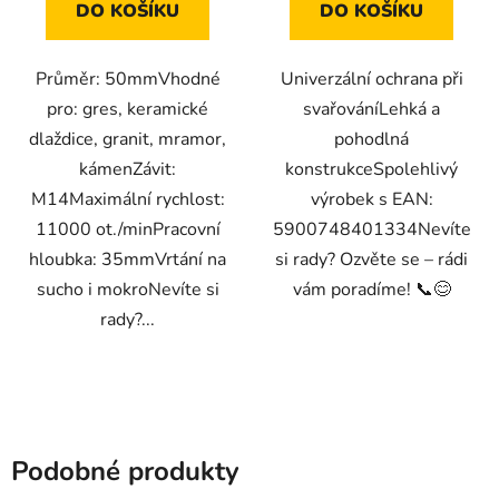
DO KOŠÍKU
DO KOŠÍKU
Průměr: 50mmVhodné
Univerzální ochrana při
pro: gres, keramické
svařováníLehká a
dlaždice, granit, mramor,
pohodlná
kámenZávit:
konstrukceSpolehlivý
M14Maximální rychlost:
výrobek s EAN:
11000 ot./minPracovní
5900748401334Nevíte
hloubka: 35mmVrtání na
si rady? Ozvěte se – rádi
sucho i mokroNevíte si
vám poradíme! 📞😊
rady?...
Podobné produkty