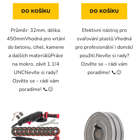
DO KOŠÍKU
DO KOŠÍKU
Průměr: 32mm, délka:
Efektivní nástroj pro
450mmVhodná pro vrtání
svařování plastů.Vhodná
do betonu, cihel, kamene
pro profesionální i domácí
a dalších materiálůPráce
použití.Nevíte si rady?
na mokro, závit 1.1/4
Ozvěte se – rádi vám
UNCNevíte si rady?
poradíme! 📞😊
Ozvěte se – rádi vám
poradíme! 📞😊