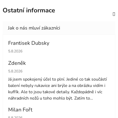
Ostatní informace
Frantisek Dubsky
Hodnocení obchodu je 5 z 5 hvězdiček.
5.8.2026
Zdeněk
Hodnocení obchodu je 4 z 5 hvězdiček.
5.8.2026
Já jsem spokojený účel to plní. Jediné co tak součástí
balení nebyly rukavice ani brýle a na obrázku vidím i
kufřík. Ale to jsou takové detaily. Každopádně i víc
náhradních nožů u toho mohlo být. Zatím to
používám druhý den tak uvidíme dále
Milan Fořt
Hodnocení obchodu je 5 z 5 hvězdiček.
5.8.2026