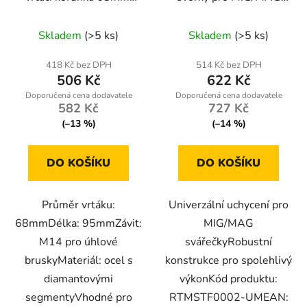
95mm, M14
svařování
RTMSTF0002-UM
Skladem
(>5 ks)
Skladem
(>5 ks)
418 Kč bez DPH
514 Kč bez DPH
506 Kč
622 Kč
582 Kč
727 Kč
(–13 %)
(–14 %)
DO KOŠÍKU
DO KOŠÍKU
Průměr vrtáku:
Univerzální uchycení pro
68mmDélka: 95mmZávit:
MIG/MAG
M14 pro úhlové
svářečkyRobustní
bruskyMateriál: ocel s
konstrukce pro spolehlivý
diamantovými
výkonKód produktu:
segmentyVhodné pro
RTMSTF0002-UMEAN: