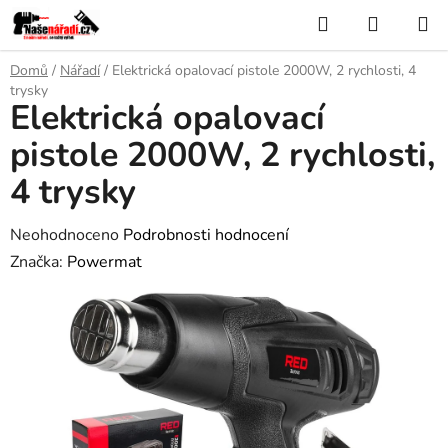
Přejít
Hledat
NÁKUP
na
KOŠÍK
obsah
Domů
/
Nářadí
/
Elektrická opalovací pistole 2000W, 2 rychlosti, 4
trysky
Elektrická opalovací
pistole 2000W, 2 rychlosti,
4 trysky
Průměrné
Neohodnoceno
Podrobnosti hodnocení
hodnocení
Značka:
Powermat
produktu
je
0,0
z
5
hvězdiček.