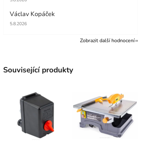
Václav Kopáček
Hodnocení obchodu je 5 z 5 hvězdiček.
5.8.2026
Zobrazit další hodnocení
Související produkty