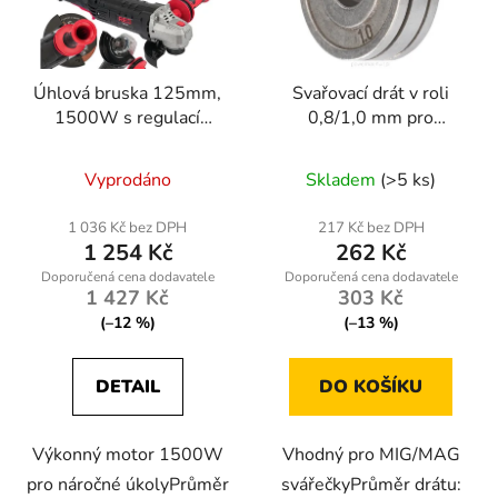
Úhlová bruska 125mm,
Svařovací drát v roli
1500W s regulací
0,8/1,0 mm pro
otáček
MIG/MAG svářečky
Vyprodáno
Skladem
(>5 ks)
1 036 Kč bez DPH
217 Kč bez DPH
1 254 Kč
262 Kč
1 427 Kč
303 Kč
(–12 %)
(–13 %)
DETAIL
DO KOŠÍKU
Výkonný motor 1500W
Vhodný pro MIG/MAG
pro náročné úkolyPrůměr
svářečkyPrůměr drátu: