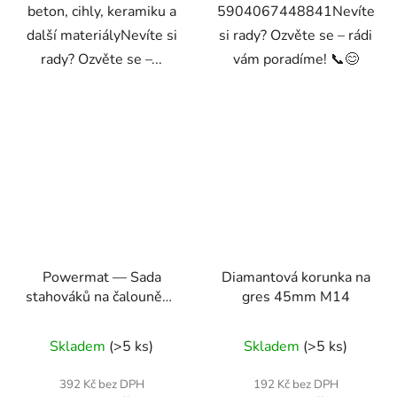
beton, cihly, keramiku a
5904067448841Nevíte
další materiályNevíte si
si rady? Ozvěte se – rádi
rady? Ozvěte se –...
vám poradíme! 📞😊
Powermat — Sada
Diamantová korunka na
stahováků na čalounění,
gres 45mm M14
43 dílů
Skladem
(>5 ks)
Skladem
(>5 ks)
392 Kč bez DPH
192 Kč bez DPH