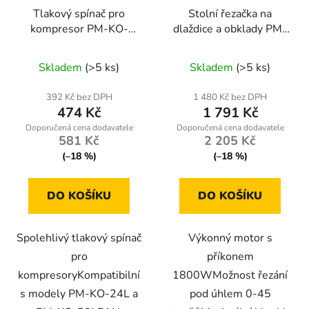
Tlakový spínač pro
Stolní řezačka na
kompresor PM-KO-
dlaždice a obklady PM-
24L-50L-WY
PDG-1800
Skladem
(>5 ks)
Skladem
(>5 ks)
392 Kč bez DPH
1 480 Kč bez DPH
474 Kč
1 791 Kč
581 Kč
2 205 Kč
(–18 %)
(–18 %)
DO KOŠÍKU
DO KOŠÍKU
Spolehlivý tlakový spínač
Výkonný motor s
pro
příkonem
kompresoryKompatibilní
1800WMožnost řezání
s modely PM-KO-24L a
pod úhlem 0-45