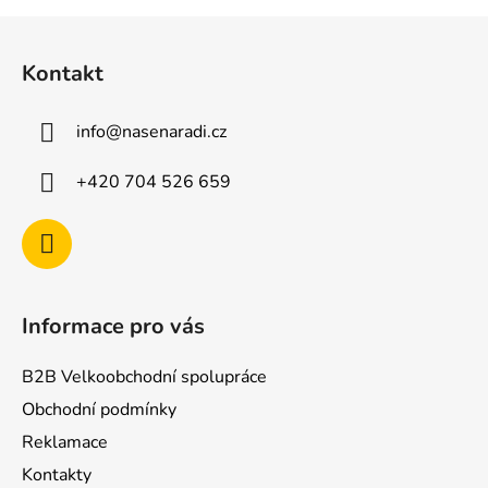
Z
á
Kontakt
p
a
info
@
nasenaradi.cz
t
í
+420 704 526 659
Informace pro vás
B2B Velkoobchodní spolupráce
Obchodní podmínky
Reklamace
Kontakty