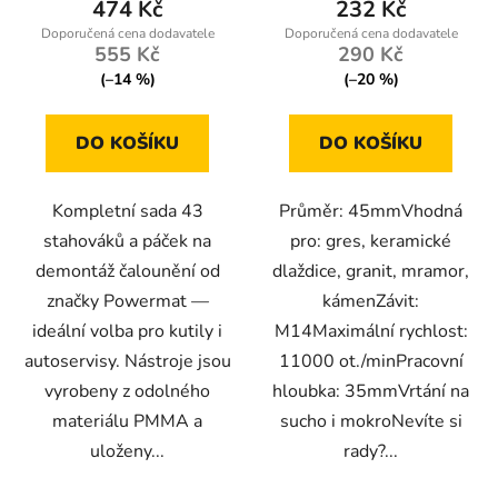
474 Kč
232 Kč
555 Kč
290 Kč
(–14 %)
(–20 %)
DO KOŠÍKU
DO KOŠÍKU
Kompletní sada 43
Průměr: 45mmVhodná
stahováků a páček na
pro: gres, keramické
demontáž čalounění od
dlaždice, granit, mramor,
značky Powermat —
kámenZávit:
ideální volba pro kutily i
M14Maximální rychlost:
autoservisy. Nástroje jsou
11000 ot./minPracovní
vyrobeny z odolného
hloubka: 35mmVrtání na
materiálu PMMA a
sucho i mokroNevíte si
uloženy...
rady?...