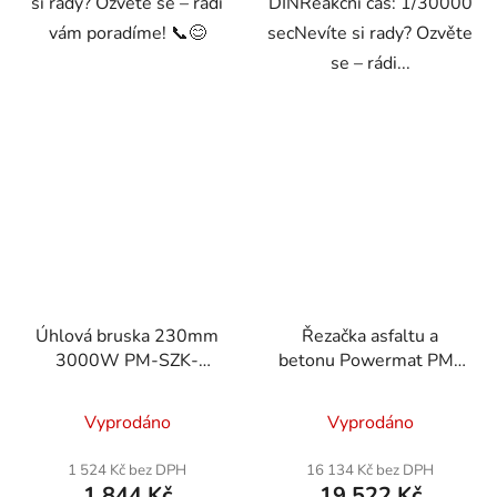
si rady? Ozvěte se – rádi
DINReakční čas: 1/30000
vám poradíme! 📞😊
secNevíte si rady? Ozvěte
se – rádi...
Úhlová bruska 230mm
Řezačka asfaltu a
3000W PM-SZK-
betonu Powermat PM-
3000T
PDAB-300H Honda
GX160
Vyprodáno
Vyprodáno
1 524 Kč bez DPH
16 134 Kč bez DPH
1 844 Kč
19 522 Kč