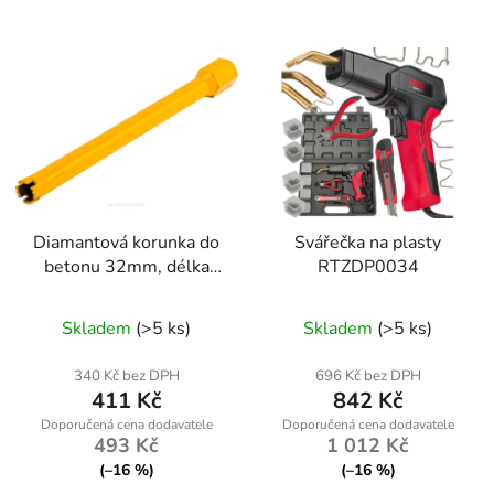
Diamantová korunka do
Svářečka na plasty
betonu 32mm, délka
RTZDP0034
450mm, závit 1.1/4
UNC
Skladem
(>5 ks)
Skladem
(>5 ks)
340 Kč bez DPH
696 Kč bez DPH
411 Kč
842 Kč
493 Kč
1 012 Kč
(–16 %)
(–16 %)