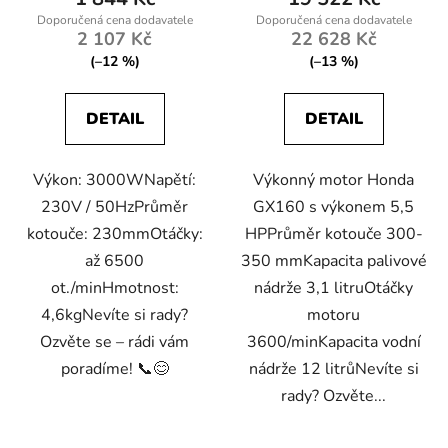
2 107 Kč
22 628 Kč
(–12 %)
(–13 %)
DETAIL
DETAIL
Výkon: 3000WNapětí:
Výkonný motor Honda
230V / 50HzPrůměr
GX160 s výkonem 5,5
kotouče: 230mmOtáčky:
HPPrůměr kotouče 300-
až 6500
350 mmKapacita palivové
ot./minHmotnost:
nádrže 3,1 litruOtáčky
4,6kgNevíte si rady?
motoru
Ozvěte se – rádi vám
3600/minKapacita vodní
poradíme! 📞😊
nádrže 12 litrůNevíte si
rady? Ozvěte...