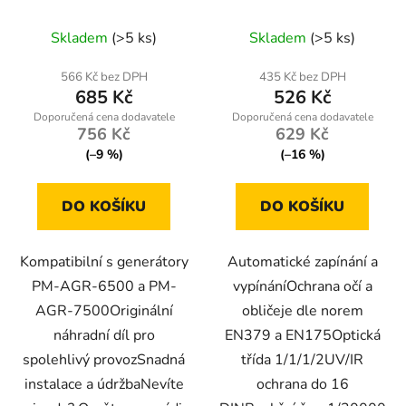
RTAPS0061
Skladem
(>5 ks)
Skladem
(>5 ks)
566 Kč bez DPH
435 Kč bez DPH
685 Kč
526 Kč
756 Kč
629 Kč
(–9 %)
(–16 %)
DO KOŠÍKU
DO KOŠÍKU
Kompatibilní s generátory
Automatické zapínání a
PM-AGR-6500 a PM-
vypínáníOchrana očí a
AGR-7500Originální
obličeje dle norem
náhradní díl pro
EN379 a EN175Optická
spolehlivý provozSnadná
třída 1/1/1/2UV/IR
instalace a údržbaNevíte
ochrana do 16