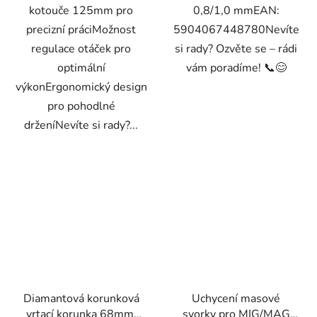
kotouče 125mm pro
0,8/1,0 mmEAN:
precizní práciMožnost
5904067448780Nevíte
regulace otáček pro
si rady? Ozvěte se – rádi
optimální
vám poradíme! 📞😊
výkonErgonomický design
pro pohodlné
drženíNevíte si rady?...
Diamantová korunková
Uchycení masové
vrtací korunka 68mm,
svorky pro MIG/MAG