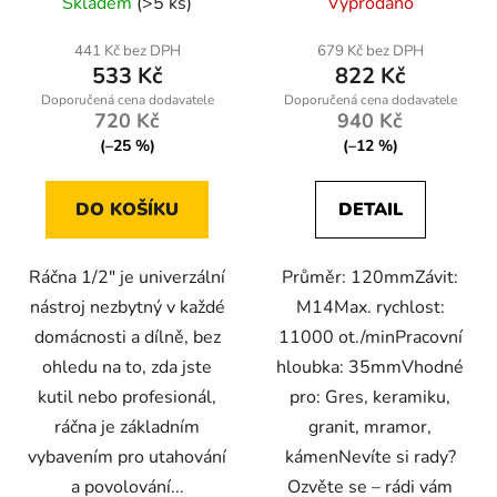
Skladem
(>5 ks)
Vyprodáno
441 Kč bez DPH
679 Kč bez DPH
533 Kč
822 Kč
720 Kč
940 Kč
(–25 %)
(–12 %)
DO KOŠÍKU
DETAIL
Ráčna 1/2" je univerzální
Průměr: 120mmZávit:
nástroj nezbytný v každé
M14Max. rychlost:
domácnosti a dílně, bez
11000 ot./minPracovní
ohledu na to, zda jste
hloubka: 35mmVhodné
kutil nebo profesionál,
pro: Gres, keramiku,
ráčna je základním
granit, mramor,
vybavením pro utahování
kámenNevíte si rady?
a povolování...
Ozvěte se – rádi vám