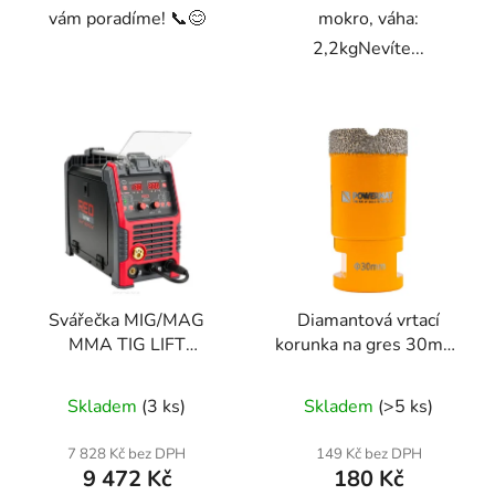
vám poradíme! 📞😊
mokro, váha:
2,2kgNevíte...
Svářečka MIG/MAG
Diamantová vrtací
MMA TIG LIFT
korunka na gres 30mm,
RTMSTF0002, 230V,
závit M14
220A
Skladem
(3 ks)
Skladem
(>5 ks)
7 828 Kč bez DPH
149 Kč bez DPH
9 472 Kč
180 Kč