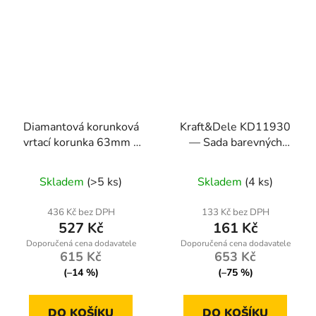
Diamantová korunková
Kraft&Dele KD11930
vrtací korunka 63mm x
— Sada barevných
450mm, 1.1/4 UNC
TORX klíčů 9 ks (T10–
T50), CRV ocel
Skladem
(>5 ks)
Skladem
(4 ks)
436 Kč bez DPH
133 Kč bez DPH
527 Kč
161 Kč
615 Kč
653 Kč
(–14 %)
(–75 %)
DO KOŠÍKU
DO KOŠÍKU