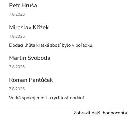
Petr Hrůša
Hodnocení obchodu je 5 z 5 hvězdiček.
7.8.2026
Miroslav Křížek
Hodnocení obchodu je 5 z 5 hvězdiček.
7.8.2026
Dodací lhůta krátká zboží bylo v pořádku.
Martin Svoboda
Hodnocení obchodu je 5 z 5 hvězdiček.
7.8.2026
Roman Pantůček
Hodnocení obchodu je 5 z 5 hvězdiček.
7.8.2026
Velká spokojenost a rychlost dodání
Zobrazit další hodnocení