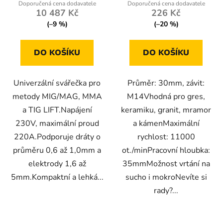
10 487 Kč
226 Kč
(–9 %)
(–20 %)
DO KOŠÍKU
DO KOŠÍKU
Univerzální svářečka pro
Průměr: 30mm, závit:
metody MIG/MAG, MMA
M14Vhodná pro gres,
a TIG LIFT.Napájení
keramiku, granit, mramor
230V, maximální proud
a kámenMaximální
220A.Podporuje dráty o
rychlost: 11000
průměru 0,6 až 1,0mm a
ot./minPracovní hloubka:
elektrody 1,6 až
35mmMožnost vrtání na
5mm.Kompaktní a lehká...
sucho i mokroNevíte si
rady?...