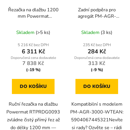
Řezačka na dlažbu 1200
Zadní podpěra pro
mm Powermat
agregát PM-AGR-
RTPRDG0093
3000-WT
Skladem
(>5 ks)
Skladem
(3 ks)
5 216 Kč bez DPH
235 Kč bez DPH
6 311 Kč
284 Kč
7 838 Kč
313 Kč
(–19 %)
(–9 %)
DO KOŠÍKU
DO KOŠÍKU
Ruční řezačka na dlažbu
Kompatibilní s modelem
Powermat RTPRDG0093
PM-AGR-3000-WTEAN:
zvládne čistý přímý řez až
5904067445321Nevíte
do délky 1200 mm —
si rady? Ozvěte se – rádi