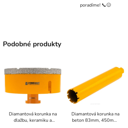
poradíme! 📞😊
Podobné produkty
Diamantová korunka na
Diamantová korunka na
dlažbu, keramiku a
beton 83mm, 450mm,
kámen 100mm M14
1.1/4 UNC