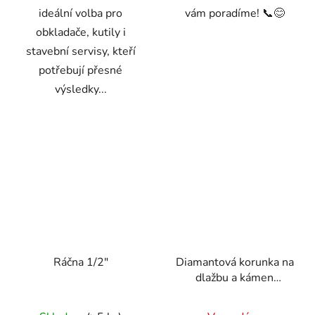
ideální volba pro
vám poradíme! 📞😊
obkladače, kutily i
stavební servisy, kteří
potřebují přesné
výsledky...
Ráčna 1/2"
Diamantová korunka na
dlažbu a kámen
120mm, závit M14