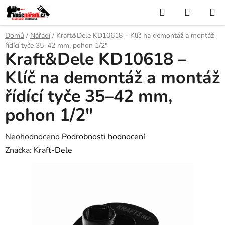
Přejít
Hledat
NÁKUP
na
KOŠÍK
obsah
Domů
/
Nářadí
/
Kraft&Dele KD10618 – Klíč na demontáž a montáž
řídící tyče 35–42 mm, pohon 1/2"
Kraft&Dele KD10618 –
Klíč na demontáž a montáž
řídící tyče 35–42 mm,
pohon 1/2"
Průměrné
Neohodnoceno
Podrobnosti hodnocení
hodnocení
Značka:
Kraft-Dele
produktu
je
0,0
z
5