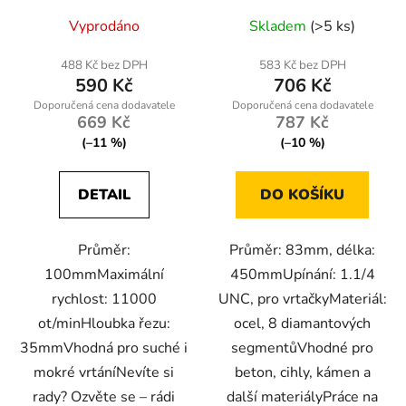
Vyprodáno
Skladem
(>5 ks)
488 Kč bez DPH
583 Kč bez DPH
590 Kč
706 Kč
669 Kč
787 Kč
(–11 %)
(–10 %)
DETAIL
DO KOŠÍKU
Průměr:
Průměr: 83mm, délka:
100mmMaximální
450mmUpínání: 1.1/4
rychlost: 11000
UNC, pro vrtačkyMateriál:
ot/minHloubka řezu:
ocel, 8 diamantových
35mmVhodná pro suché i
segmentůVhodné pro
mokré vrtáníNevíte si
beton, cihly, kámen a
rady? Ozvěte se – rádi
další materiályPráce na