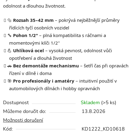
odolnost a dlouhou životnost.
🔩
Rozsah 35–42 mm
– pokrývá nejběžnější průměry
řídících tyčí osobních vozidel
🔧
Pohon 1/2"
– plná kompatibilita s ráčnami a
momentovými klíči 1/2"
💪
Uhlíková ocel
– vysoká pevnost, odolnost vůči
opotřebení a dlouhá životnost
🚗
Bez demontáže mechanismu
– šetří čas při opravách
řízení v dílně i doma
🎯
Pro profesionály i amatéry
– intuitivní použití v
automobilových dílnách i hobby opravnách
Dostupnost
Skladem
(>5 ks)
Můžeme doručit do:
13.8.2026
Možnosti doručení
Kód:
KD1222_KD10618