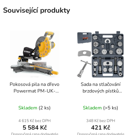
Související produkty
Pokosová pila na dřevo
Sada na stlačování
Powermat PM-UK-
brzdových pístků
2400M
Powermat PM-ZWT-
22T, 22 ks
Skladem
(2 ks)
Skladem
(>5 ks)
4 615 Kč bez DPH
348 Kč bez DPH
5 584 Kč
421 Kč