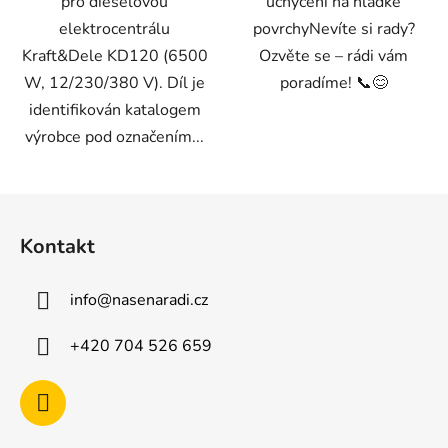
pro dieselovou
uchycení na hladké
elektrocentrálu
povrchyNevíte si rady?
Kraft&Dele KD120 (6500
Ozvěte se – rádi vám
W, 12/230/380 V). Díl je
poradíme! 📞😊
identifikován katalogem
výrobce pod označením...
Z
á
Kontakt
p
a
info
@
nasenaradi.cz
t
í
+420 704 526 659