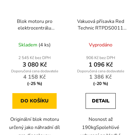
Blok motoru pro
Vakuová přísavka Red
elektrocentrálu
Technic RTPDS0011
Kraft&Dele KD120 –
190kg
náhradní díl nr783
Skladem
(4 ks)
Vyprodáno
2 545 Kč bez DPH
906 Kč bez DPH
3 080 Kč
1 096 Kč
4 158 Kč
1 386 Kč
(–25 %)
(–20 %)
DO KOŠÍKU
DETAIL
Originální blok motoru
Nosnost až
určený jako náhradní díl
190kgSpolehlivé