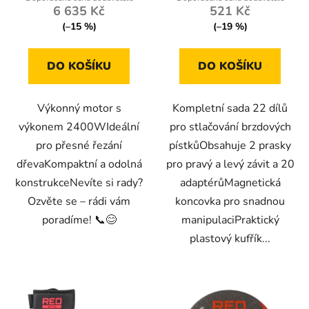
6 635 Kč
521 Kč
(–15 %)
(–19 %)
DO KOŠÍKU
DO KOŠÍKU
Výkonný motor s
Kompletní sada 22 dílů
výkonem 2400WIdeální
pro stlačování brzdových
pro přesné řezání
pístkůObsahuje 2 prasky
dřevaKompaktní a odolná
pro pravý a levý závit a 20
konstrukceNevíte si rady?
adaptérůMagnetická
Ozvěte se – rádi vám
koncovka pro snadnou
poradíme! 📞😊
manipulaciPraktický
plastový kufřík...