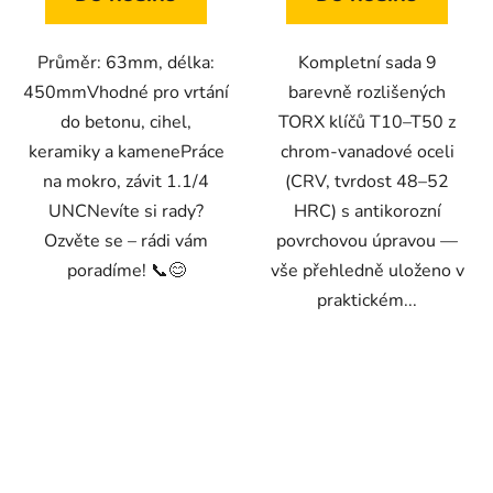
Průměr: 63mm, délka:
Kompletní sada 9
450mmVhodné pro vrtání
barevně rozlišených
do betonu, cihel,
TORX klíčů T10–T50 z
keramiky a kamenePráce
chrom-vanadové oceli
na mokro, závit 1.1/4
(CRV, tvrdost 48–52
UNCNevíte si rady?
HRC) s antikorozní
Ozvěte se – rádi vám
povrchovou úpravou —
poradíme! 📞😊
vše přehledně uloženo v
praktickém...