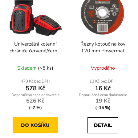
Univerzální kolenní
Řezný kotouč na kov
chrániče červené/černé,
120 mm Powermat
voděodolné
RTTDM0102
Skladem
(>5 ks)
Vyprodáno
478 Kč bez DPH
13 Kč bez DPH
578 Kč
16 Kč
626 Kč
19 Kč
(–7 %)
(–15 %)
DO KOŠÍKU
DETAIL