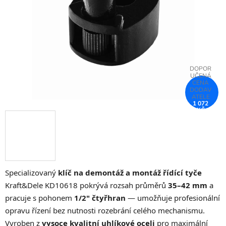
hvězdiček.
1 072
KČ
–75 %
Specializovaný
klíč na demontáž a montáž řídící tyče
Kraft&Dele KD10618 pokrývá rozsah průměrů
35–42 mm
a
pracuje s pohonem
1/2" čtyřhran
— umožňuje profesionální
opravu řízení bez nutnosti rozebrání celého mechanismu.
Vyroben z
vysoce kvalitní uhlíkové oceli
pro maximální