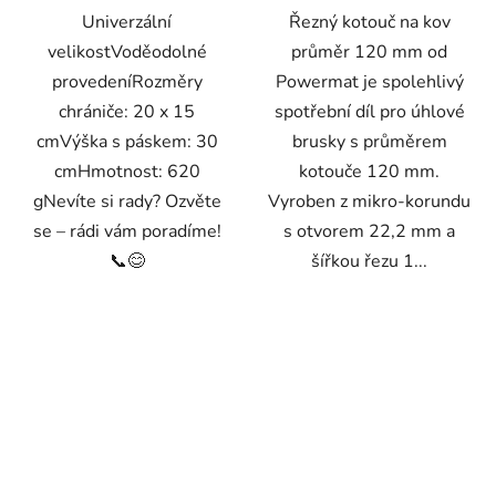
Univerzální
Řezný kotouč na kov
velikostVoděodolné
průměr 120 mm od
provedeníRozměry
Powermat je spolehlivý
chrániče: 20 x 15
spotřební díl pro úhlové
cmVýška s páskem: 30
brusky s průměrem
cmHmotnost: 620
kotouče 120 mm.
gNevíte si rady? Ozvěte
Vyroben z mikro-korundu
se – rádi vám poradíme!
s otvorem 22,2 mm a
📞😊
šířkou řezu 1...