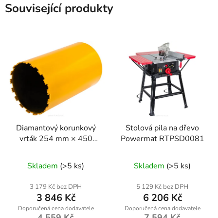
Související produkty
Diamantový korunkový
Stolová pila na dřevo
vrták 254 mm × 450
Powermat RTPSD0081
mm, závit 1 1/4 UNC –
Powermat PM1565
Skladem
(>5 ks)
Skladem
(>5 ks)
3 179 Kč bez DPH
5 129 Kč bez DPH
3 846 Kč
6 206 Kč
4 559 Kč
7 594 Kč