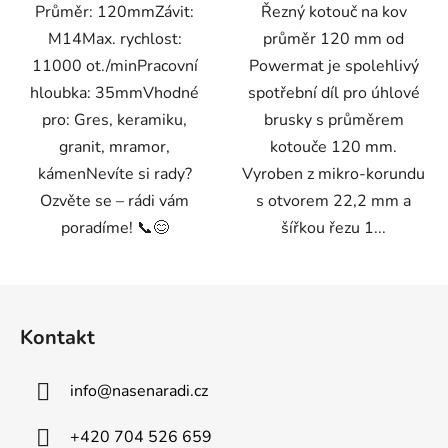
Průměr: 120mmZávit:
Řezný kotouč na kov
M14Max. rychlost:
průměr 120 mm od
11000 ot./minPracovní
Powermat je spolehlivý
hloubka: 35mmVhodné
spotřební díl pro úhlové
pro: Gres, keramiku,
brusky s průměrem
granit, mramor,
kotouče 120 mm.
kámenNevíte si rady?
Vyroben z mikro-korundu
Ozvěte se – rádi vám
s otvorem 22,2 mm a
poradíme! 📞😊
šířkou řezu 1...
Z
á
Kontakt
p
a
info
@
nasenaradi.cz
t
í
+420 704 526 659