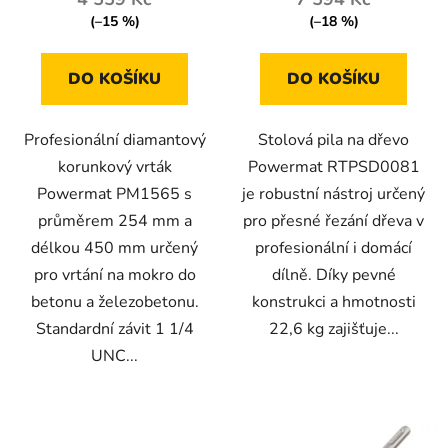
(–15 %)
(–18 %)
DO KOŠÍKU
DO KOŠÍKU
Profesionální diamantový
Stolová pila na dřevo
korunkový vrták
Powermat RTPSD0081
Powermat PM1565 s
je robustní nástroj určený
průměrem 254 mm a
pro přesné řezání dřeva v
délkou 450 mm určený
profesionální i domácí
pro vrtání na mokro do
dílně. Díky pevné
betonu a železobetonu.
konstrukci a hmotnosti
Standardní závit 1 1/4
22,6 kg zajišťuje...
UNC...