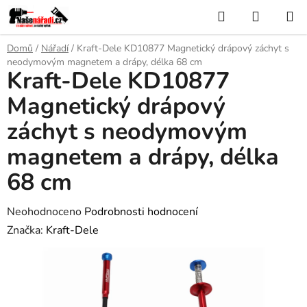
Přejít
Hledat
NÁKUP
na
KOŠÍK
obsah
Domů
/
Nářadí
/
Kraft-Dele KD10877 Magnetický drápový záchyt s
neodymovým magnetem a drápy, délka 68 cm
Kraft-Dele KD10877
Magnetický drápový
záchyt s neodymovým
magnetem a drápy, délka
68 cm
Průměrné
Neohodnoceno
Podrobnosti hodnocení
hodnocení
Značka:
Kraft-Dele
produktu
je
0,0
z