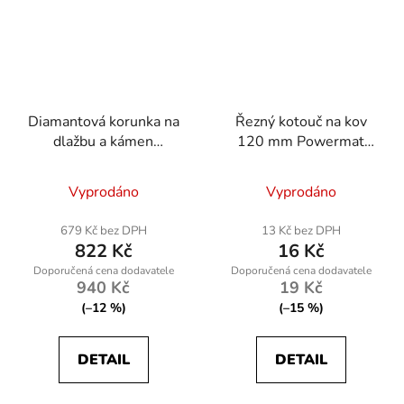
Diamantová korunka na
Řezný kotouč na kov
dlažbu a kámen
120 mm Powermat
120mm, závit M14
RTTDM0102
Vyprodáno
Vyprodáno
679 Kč bez DPH
13 Kč bez DPH
822 Kč
16 Kč
940 Kč
19 Kč
(–12 %)
(–15 %)
DETAIL
DETAIL