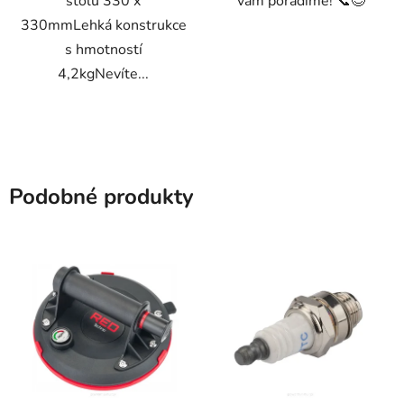
stolu 330 x
vám poradíme! 📞😊
330mmLehká konstrukce
s hmotností
4,2kgNevíte...
Podobné produkty