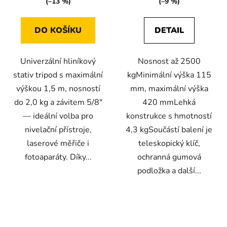
(–13 %)
(–9 %)
DO KOŠÍKU
DETAIL
Univerzální hliníkový
Nosnost až 2500
stativ tripod s maximální
kgMinimální výška 115
výškou 1,5 m, nosností
mm, maximální výška
do 2,0 kg a závitem 5/8"
420 mmLehká
— ideální volba pro
konstrukce s hmotností
nivelační přístroje,
4,3 kgSoučástí balení je
laserové měřiče i
teleskopický klíč,
fotoaparáty. Díky...
ochranná gumová
podložka a další...