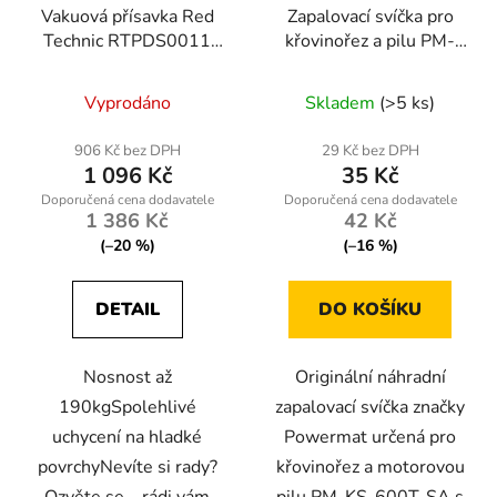
Vakuová přísavka Red
Zapalovací svíčka pro
Technic RTPDS0011
křovinořez a pilu PM-
190kg
KS-600T-SA
Vyprodáno
Skladem
(>5 ks)
906 Kč bez DPH
29 Kč bez DPH
1 096 Kč
35 Kč
1 386 Kč
42 Kč
(–20 %)
(–16 %)
DETAIL
DO KOŠÍKU
Nosnost až
Originální náhradní
190kgSpolehlivé
zapalovací svíčka značky
uchycení na hladké
Powermat určená pro
povrchyNevíte si rady?
křovinořez a motorovou