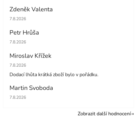
Zdeněk Valenta
Hodnocení obchodu je 5 z 5 hvězdiček.
7.8.2026
Petr Hrůša
Hodnocení obchodu je 5 z 5 hvězdiček.
7.8.2026
Miroslav Křížek
Hodnocení obchodu je 5 z 5 hvězdiček.
7.8.2026
Dodací lhůta krátká zboží bylo v pořádku.
Martin Svoboda
Hodnocení obchodu je 5 z 5 hvězdiček.
7.8.2026
Zobrazit další hodnocení