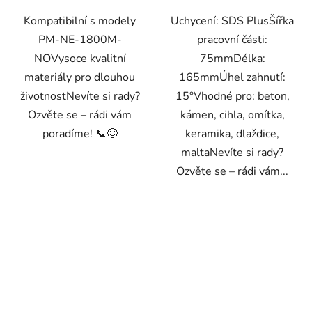
Kompatibilní s modely
Uchycení: SDS PlusŠířka
PM-NE-1800M-
pracovní části:
NOVysoce kvalitní
75mmDélka:
materiály pro dlouhou
165mmÚhel zahnutí:
životnostNevíte si rady?
15°Vhodné pro: beton,
Ozvěte se – rádi vám
kámen, cihla, omítka,
poradíme! 📞😊
keramika, dlaždice,
maltaNevíte si rady?
Ozvěte se – rádi vám...