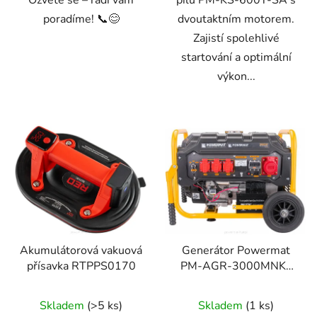
Ozvěte se – rádi vám
pilu PM-KS-600T-SA s
poradíme! 📞😊
dvoutaktním motorem.
Zajistí spolehlivé
startování a optimální
výkon...
Akumulátorová vakuová
Generátor Powermat
přísavka RTPPS0170
PM-AGR-3000MNKE
3000 W
Skladem
(>5 ks)
Skladem
(1 ks)