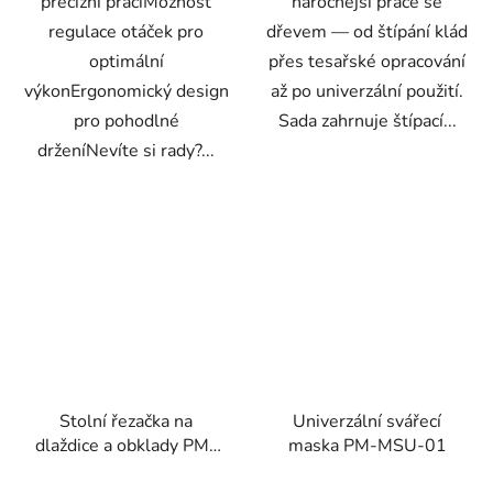
precizní práciMožnost
náročnější práce se
regulace otáček pro
dřevem — od štípání klád
optimální
přes tesařské opracování
výkonErgonomický design
až po univerzální použití.
pro pohodlné
Sada zahrnuje štípací...
drženíNevíte si rady?...
Stolní řezačka na
Univerzální svářecí
dlaždice a obklady PM-
maska PM-MSU-01
PDG-1800