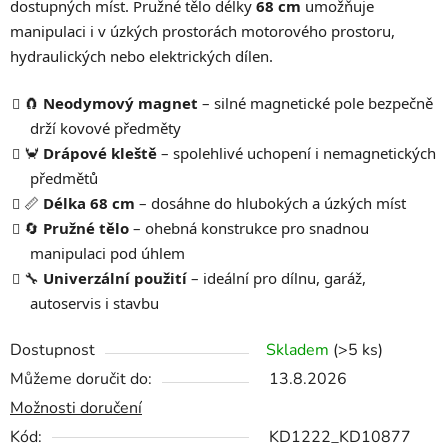
dostupných míst. Pružné tělo délky
68 cm
umožňuje
manipulaci i v úzkých prostorách motorového prostoru,
hydraulických nebo elektrických dílen.
🧲
Neodymový magnet
– silné magnetické pole bezpečně
drží kovové předměty
🦀
Drápové kleště
– spolehlivé uchopení i nemagnetických
předmětů
📏
Délka 68 cm
– dosáhne do hlubokých a úzkých míst
🔄
Pružné tělo
– ohebná konstrukce pro snadnou
manipulaci pod úhlem
🔧
Univerzální použití
– ideální pro dílnu, garáž,
autoservis i stavbu
Dostupnost
Skladem
(>5 ks)
Můžeme doručit do:
13.8.2026
Možnosti doručení
Kód:
KD1222_KD10877