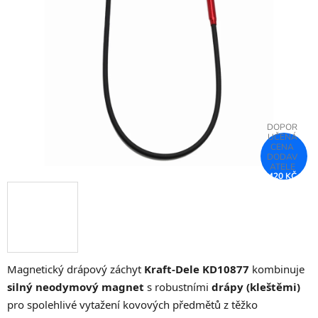
5
hvězdiček.
420 KČ
–75 %
Magnetický drápový záchyt
Kraft-Dele KD10877
kombinuje
silný neodymový magnet
s robustními
drápy (kleštěmi)
pro spolehlivé vytažení kovových předmětů z těžko