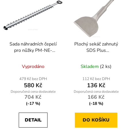
Sada náhradních čepelí
Plochý sekáč zahnutý
pro nůžky PM-NE-
SDS Plus
1800M-NO
17x165x75mm PM-
DL-15T
Vyprodáno
Skladem
(2 ks)
479 Kč bez DPH
112 Kč bez DPH
580 Kč
136 Kč
704 Kč
166 Kč
(–17 %)
(–18 %)
DETAIL
DO KOŠÍKU