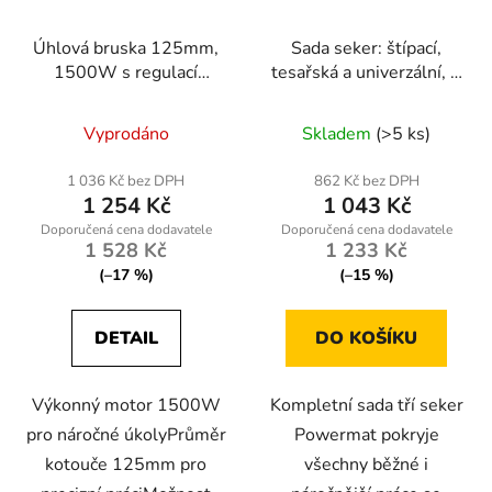
Úhlová bruska 125mm,
Sada seker: štípací,
1500W s regulací
tesařská a univerzální, 3
otáček
ks – Powermat
RTZS0054
Vyprodáno
Skladem
(>5 ks)
1 036 Kč bez DPH
862 Kč bez DPH
1 254 Kč
1 043 Kč
1 528 Kč
1 233 Kč
(–17 %)
(–15 %)
DETAIL
DO KOŠÍKU
Výkonný motor 1500W
Kompletní sada tří seker
pro náročné úkolyPrůměr
Powermat pokryje
kotouče 125mm pro
všechny běžné i