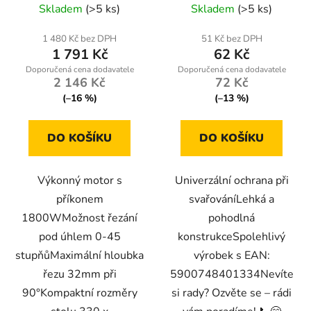
Skladem
(>5 ks)
Skladem
(>5 ks)
1 480 Kč bez DPH
51 Kč bez DPH
1 791 Kč
62 Kč
2 146 Kč
72 Kč
(–16 %)
(–13 %)
DO KOŠÍKU
DO KOŠÍKU
Výkonný motor s
Univerzální ochrana při
příkonem
svařováníLehká a
1800WMožnost řezání
pohodlná
pod úhlem 0-45
konstrukceSpolehlivý
stupňůMaximální hloubka
výrobek s EAN:
řezu 32mm při
5900748401334Nevíte
90°Kompaktní rozměry
si rady? Ozvěte se – rádi