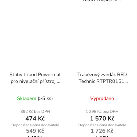
Stativ tripod Powermat
Trapézový zvedák RED
pro nivelační přístroj a
Technic RTPTR0151,
fotoaparát 1,5 m
nosnost 2500 kg
Skladem
(>5 ks)
Vyprodáno
392 Kč bez DPH
1 298 Kč bez DPH
474 Kč
1 570 Kč
549 Kč
1 726 Kč