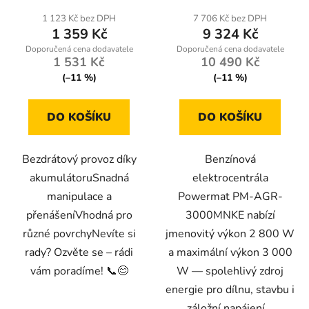
1 123 Kč bez DPH
7 706 Kč bez DPH
1 359 Kč
9 324 Kč
1 531 Kč
10 490 Kč
(–11 %)
(–11 %)
DO KOŠÍKU
DO KOŠÍKU
Bezdrátový provoz díky
Benzínová
akumulátoruSnadná
elektrocentrála
manipulace a
Powermat PM-AGR-
přenášeníVhodná pro
3000MNKE nabízí
různé povrchyNevíte si
jmenovitý výkon 2 800 W
rady? Ozvěte se – rádi
a maximální výkon 3 000
vám poradíme! 📞😊
W — spolehlivý zdroj
energie pro dílnu, stavbu i
záložní napájení...