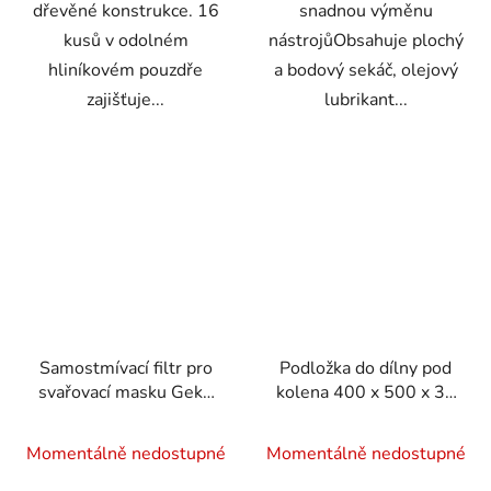
dřevěné konstrukce. 16
snadnou výměnu
kusů v odolném
nástrojůObsahuje plochý
hliníkovém pouzdře
a bodový sekáč, olejový
zajišťuje...
lubrikant...
Samostmívací filtr pro
Podložka do dílny pod
svařovací masku Geko
kolena 400 x 500 x 30
G01874
mm KD10632
Momentálně nedostupné
Momentálně nedostupné