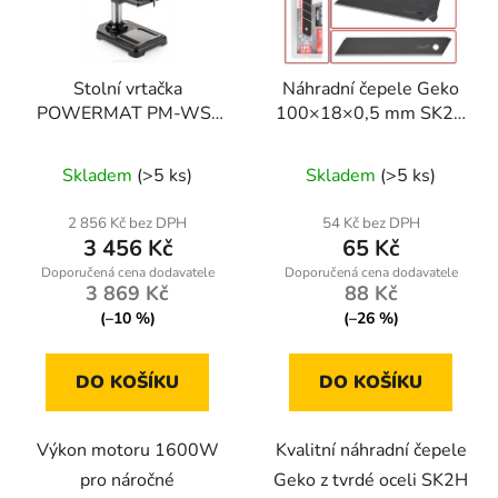
Stolní vrtačka
Náhradní čepele Geko
POWERMAT PM-WS-
100×18×0,5 mm SK2H
1600M
sada 10 ks pro hobby i
profesionální použití
Skladem
(>5 ks)
Skladem
(>5 ks)
2 856 Kč bez DPH
54 Kč bez DPH
3 456 Kč
65 Kč
3 869 Kč
88 Kč
(–10 %)
(–26 %)
DO KOŠÍKU
DO KOŠÍKU
Výkon motoru 1600W
Kvalitní náhradní čepele
pro náročné
Geko z tvrdé oceli SK2H