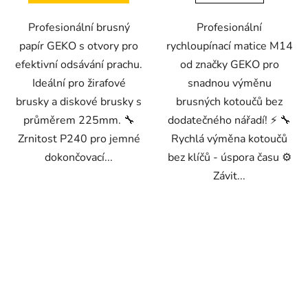
Profesionální brusný
Profesionální
papír GEKO s otvory pro
rychloupínací matice M14
efektivní odsávání prachu.
od značky GEKO pro
Ideální pro žirafové
snadnou výměnu
brusky a diskové brusky s
brusných kotoučů bez
průměrem 225mm. 🔧
dodatečného nářadí! ⚡ 🔧
Zrnitost P240 pro jemné
Rychlá výměna kotoučů
dokončovací...
bez klíčů - úspora času ⚙️
Závit...