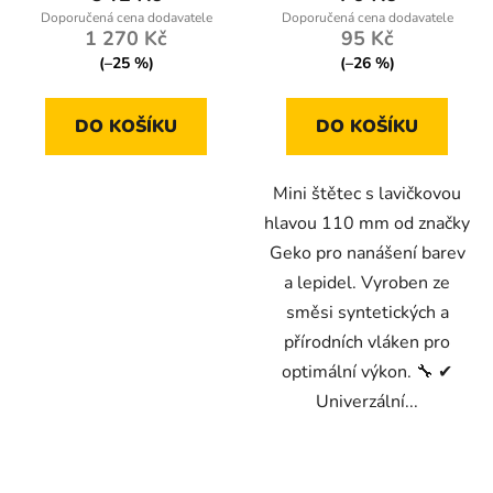
4,0
1 270 Kč
95 Kč
z
(–25 %)
(–26 %)
5
hvězdiček.
DO KOŠÍKU
DO KOŠÍKU
Mini štětec s lavičkovou
hlavou 110 mm od značky
Geko pro nanášení barev
a lepidel. Vyroben ze
směsi syntetických a
přírodních vláken pro
optimální výkon. 🔧 ✔
Univerzální...