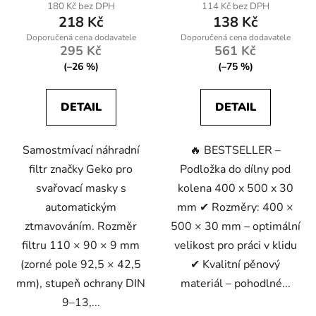
180 Kč bez DPH
114 Kč bez DPH
218 Kč
138 Kč
295 Kč
561 Kč
(–26 %)
(–75 %)
DETAIL
DETAIL
Samostmívací náhradní
🔥 BESTSELLER –
filtr značky Geko pro
Podložka do dílny pod
svařovací masky s
kolena 400 x 500 x 30
automatickým
mm ✔ Rozměry: 400 ×
ztmavováním. Rozměr
500 × 30 mm – optimální
filtru 110 × 90 × 9 mm
velikost pro práci v klidu
(zorné pole 92,5 × 42,5
✔ Kvalitní pěnový
mm), stupeň ochrany DIN
materiál – pohodlné...
9–13,...