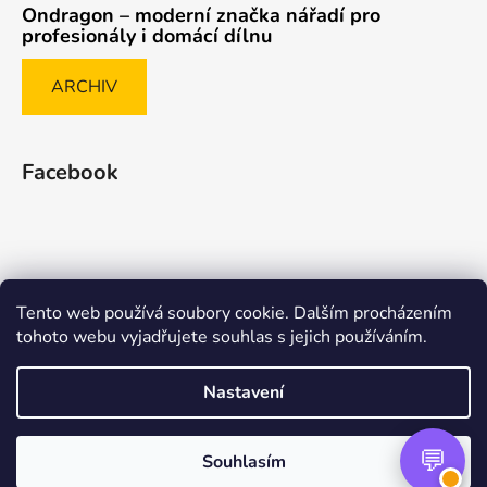
Ondragon – moderní značka nářadí pro
profesionály i domácí dílnu
ARCHIV
Facebook
Tento web používá soubory cookie. Dalším procházením
Způsob ověřování recenzí
tohoto webu vyjadřujete souhlas s jejich používáním.
Nastavení
Vytvořil Shoptet Premium
Souhlasím
Copyright 2026
nasenaradi.cz
. Všechna práva