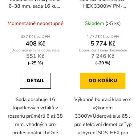
6–38 mm, sada 16 kusů
HEX 3300W PM-
v pouzdře
MWB-3300M
Momentálně nedostupné
Skladem
(>5 ks)
337 Kč bez DPH
4 772 Kč bez DPH
408 Kč
5 774 Kč
551 Kč
7 246 Kč
(–25 %)
(–20 %)
DETAIL
DO KOŠÍKU
Sada obsahuje 16
Výkonné bourací kladivo s
lopatkových vrtáků v
výkonem
rozsahu průměrů 6 až 38
3300WÚderová síla 65 J
mm, vhodných pro
pro efektivní demoliceTyp
profesionální i běžné
uchycení SDS-HEX pro