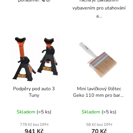
vybavením pro utahování
a...
Podpěry pod auto 3
Mini lavičkový štětec
Tuny
Geko 110 mm pro barvy
a lepidla - syntetické a
Průměrné
přírodní vlákna
Skladem
(>5 ks)
Skladem
(>5 ks)
hodnocení
produktu
778 Kč bez DPH
58 Kč bez DPH
941 Kč
70 Kč
je