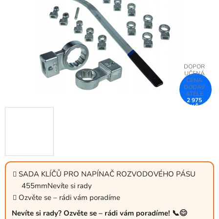
hvězdiček.
2 975
KČ
–25 %
SADA KLÍČŮ PRO NAPÍNAČ ROZVODOVÉHO PÁSU
455mmNevíte si rady
Ozvěte se – rádi vám poradíme
Nevíte si rady? Ozvěte se – rádi vám poradíme! 📞😊