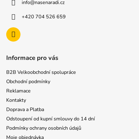
info
@
nasenaradi.cz
t
í
+420 704 526 659
Informace pro vás
B2B Velkoobchodní spolupráce
Obchodní podmínky
Reklamace
Kontakty
Doprava a Platba
Odstoupení od kupní smlouvy do 14 dní
Podmínky ochrany osobních údajů
Moje objednávka