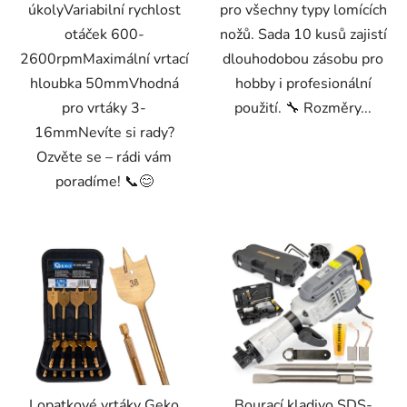
úkolyVariabilní rychlost
pro všechny typy lomících
otáček 600-
nožů. Sada 10 kusů zajistí
2600rpmMaximální vrtací
dlouhodobou zásobu pro
hloubka 50mmVhodná
hobby i profesionální
pro vrtáky 3-
použití. 🔧 Rozměry...
16mmNevíte si rady?
Ozvěte se – rádi vám
poradíme! 📞😊
Lopatkové vrtáky Geko
Bourací kladivo SDS-