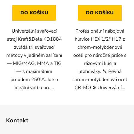
DO KOŠÍKU
DO KOŠÍKU
Univerzální svařovací
Profesionální nábojová
stroj Kraft&Dele KD1884
hlavice HEX 1/2" H17 z
zvládá tři svařovací
chrom-molybdenové
metody v jediném zařízení
oceli pro náročné práce s
— MIG/MAG, MMA a TIG
rázovými klíči a
— s maximálním
utahováky. 🔧 Pevná
proudem 250 A. Jde o
chrom-molybdenová ocel
ideální volbu pro...
CR-MO ⚙️ Univerzální...
Z
á
Kontakt
p
a