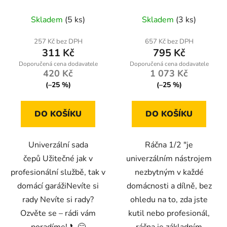
Skladem
(5 ks)
Skladem
(3 ks)
257 Kč bez DPH
657 Kč bez DPH
311 Kč
795 Kč
420 Kč
1 073 Kč
(–25 %)
(–25 %)
DO KOŠÍKU
DO KOŠÍKU
Univerzální sada
Ráčna 1/2 "je
čepů Užitečné jak v
univerzálním nástrojem
profesionální službě, tak v
nezbytným v každé
domácí garážiNevíte si
domácnosti a dílně, bez
rady Nevíte si rady?
ohledu na to, zda jste
Ozvěte se – rádi vám
kutil nebo profesionál,
poradíme! 📞😊
ráčna je základním