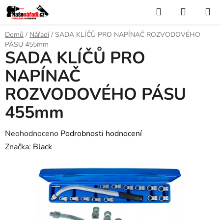
Přejít
Hledat
NÁKUP
na
KOŠÍK
obsah
Domů
/
Nářadí
/
SADA KLÍČŮ PRO NAPÍNAČ ROZVODOVÉHO
PÁSU 455mm
SADA KLÍČŮ PRO
NAPÍNAČ
ROZVODOVÉHO PÁSU
455mm
Průměrné
Neohodnoceno
Podrobnosti hodnocení
hodnocení
Značka:
Black
produktu
je
0,0
z
5