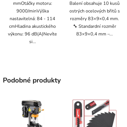
mmOtáčky motoru:
Balení obsahuje 10 kusů
9000/minVýška
ostrých ocelových břitů s
nastavitelná: 84 - 114
rozměry 83×9×0,4 mm.
cmHladina akustického
🔧 Standardní rozměr
výkonu: 96 dB(A)Nevíte
83×9×0,4 mm –...
si...
Podobné produkty