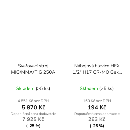
Svařovací stroj
Nábojová hlavice HEX
MIG/MMA/TIG 250A
1/2" H17 CR-MO Geko
KD1884 – profesionální
- profesionální rázová
3v1
nástavec pro utahováky
Skladem
(>5 ks)
Skladem
(>5 ks)
4 851 Kč bez DPH
160 Kč bez DPH
5 870 Kč
194 Kč
7 925 Kč
263 Kč
(–25 %)
(–26 %)