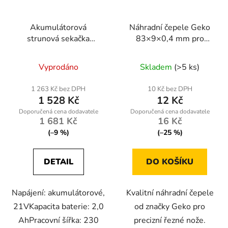
Akumulátorová
Náhradní čepele Geko
strunová sekačka
83×9×0,4 mm pro
Powermat PM-PKA-
řezné nože, 10 kusů –
2AHM-PRO
ocelové břity pro
Vyprodáno
Skladem
(>5 ks)
precizní řezání
1 263 Kč bez DPH
10 Kč bez DPH
1 528 Kč
12 Kč
1 681 Kč
16 Kč
(–9 %)
(–25 %)
DETAIL
DO KOŠÍKU
Napájení: akumulátorové,
Kvalitní náhradní čepele
21VKapacita baterie: 2,0
od značky Geko pro
AhPracovní šířka: 230
precizní řezné nože.