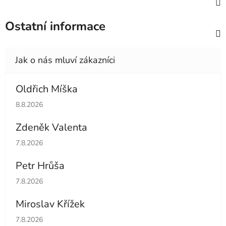
Ostatní informace
Oldřich Míška
Hodnocení obchodu je 5 z 5 hvězdiček.
8.8.2026
Zdeněk Valenta
Hodnocení obchodu je 5 z 5 hvězdiček.
7.8.2026
Petr Hrůša
Hodnocení obchodu je 5 z 5 hvězdiček.
7.8.2026
Miroslav Křížek
Hodnocení obchodu je 5 z 5 hvězdiček.
7.8.2026