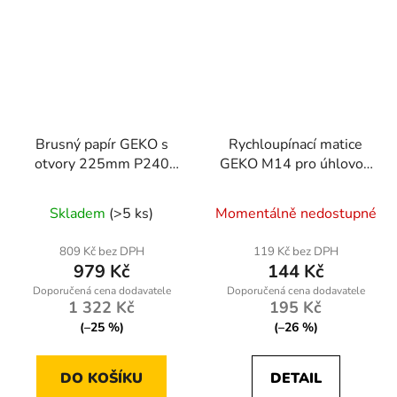
Brusný papír GEKO s
Rychloupínací matice
otvory 225mm P240
GEKO M14 pro úhlovou
pro žirafu - balení 100
brusku - balení 100 ks
kusů pro dokončovací
bez klíčů
Skladem
(>5 ks)
Momentálně nedostupné
broušení
809 Kč bez DPH
119 Kč bez DPH
979 Kč
144 Kč
1 322 Kč
195 Kč
(–25 %)
(–26 %)
DO KOŠÍKU
DETAIL