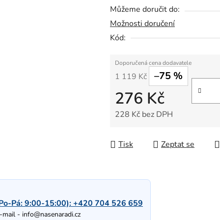
Můžeme doručit do:
Možnosti doručení
Kód:
–75 %
1 119 Kč
276 Kč
228 Kč bez DPH
Měrná cena:
Tisk
Zeptat se
Po-Pá: 9:00-15:00):
+420 704 526 659
-mail -
info@nasenaradi.cz