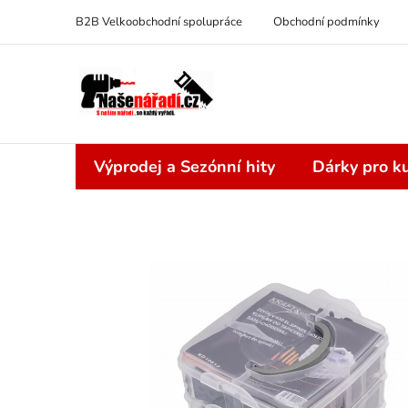
Přejít
B2B Velkoobchodní spolupráce
Obchodní podmínky
na
obsah
Výprodej a Sezónní hity
Dárky pro ku