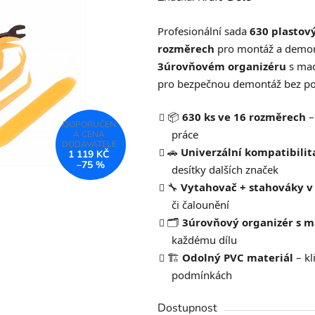
produktu
Profesionální sada
630 plastový
je
rozměrech
pro montáž a demont
0,0
3úrovňovém organizéru
s mad
z
pro bezpečnou demontáž bez po
5
hvězdiček.
📦
630 ks ve 16 rozměrech
–
práce
🚗
Univerzální kompatibilit
1 119 KČ
–75 %
desítky dalších značek
🔧
Vytahovač + stahováky v
či čalounění
🗂️
3úrovňový organizér s 
každému dílu
🏗️
Odolný PVC materiál
– kl
podmínkách
Dostupnost