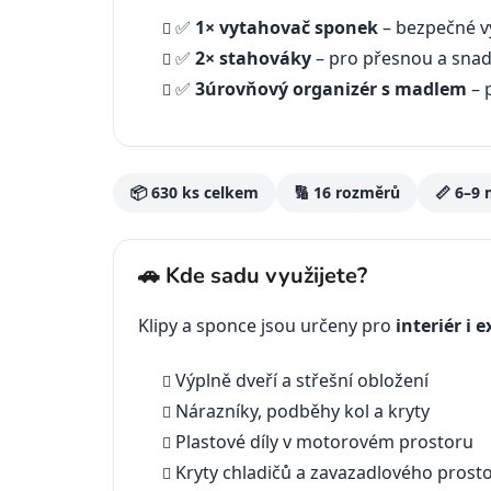
✅
1× vytahovač sponek
– bezpečné v
✅
2× stahováky
– pro přesnou a snad
✅
3úrovňový organizér s madlem
– 
📦 630 ks celkem
🔢 16 rozměrů
📏 6–9
🚗 Kde sadu využijete?
Klipy a sponce jsou určeny pro
interiér i e
Výplně dveří a střešní obložení
Nárazníky, podběhy kol a kryty
Plastové díly v motorovém prostoru
Kryty chladičů a zavazadlového prost