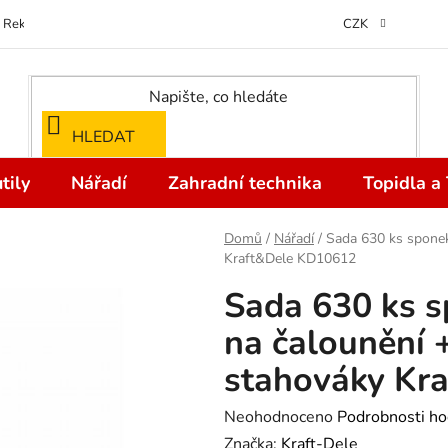
Reklamace
Kontakty
Doprava a Platba
Odstoupení od kupní
CZK
HLEDAT
tily
Nářadí
Zahradní technika
Topidla a
Domů
/
Nářadí
/
Sada 630 ks sponek,
Kraft&Dele KD10612
Sada 630 ks sp
na čalounění 
stahováky Kr
Průměrné
Neohodnoceno
Podrobnosti ho
hodnocení
Značka:
Kraft-Dele