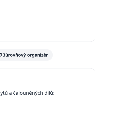
️ 3úrovňový organizér
tů a čalouněných dílů: