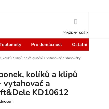
 smlouvy do 14 dní
Podmínky ochrany osobních údajů
Moje objedn
NÁKUPNÍ
KOŠÍK
PRÁZDNÝ KOŠÍK
 Teplomety
Pro domácnost
Ostatní
Sport
 kolíků a klipů na čalounění + vytahovač a stahováky
onek, kolíků a klipů
+ vytahovač a
aft&Dele KD10612
dnocení