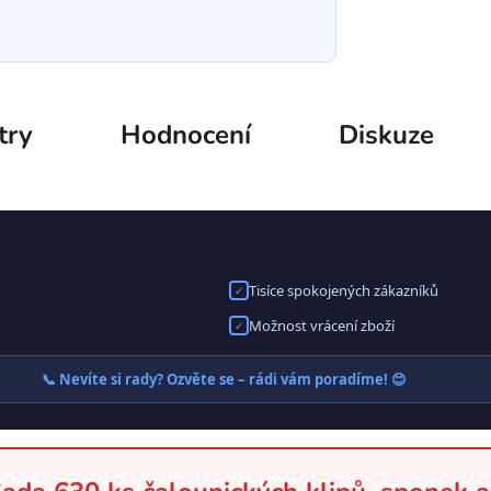
try
Hodnocení
Diskuze
Tisíce spokojených zákazníků
✓
Možnost vrácení zboží
✓
📞 Nevíte si rady? Ozvěte se – rádi vám poradíme! 😊