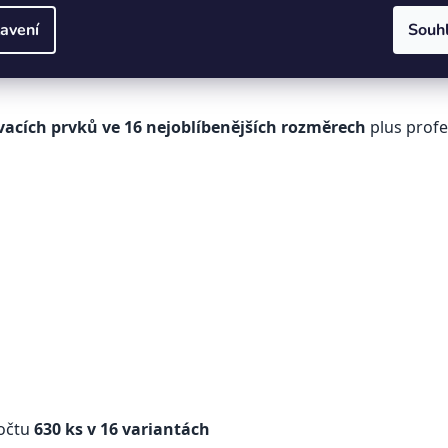
rozměrů.
situaci.
avení
Souh
vacích prvků ve 16 nejoblíbenějších rozměrech
plus profe
počtu
630 ks v 16 variantách