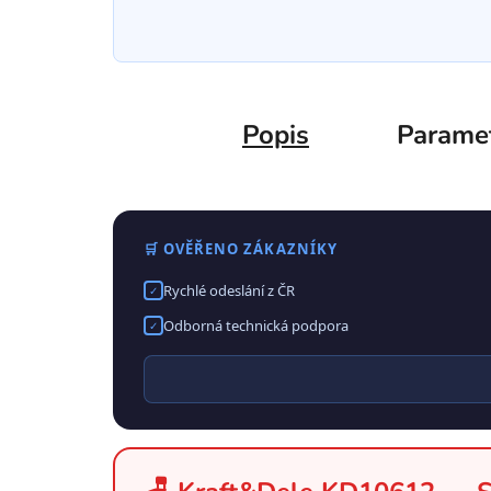
Popis
Parame
🛒 OVĚŘENO ZÁKAZNÍKY
Rychlé odeslání z ČR
✓
Odborná technická podpora
✓