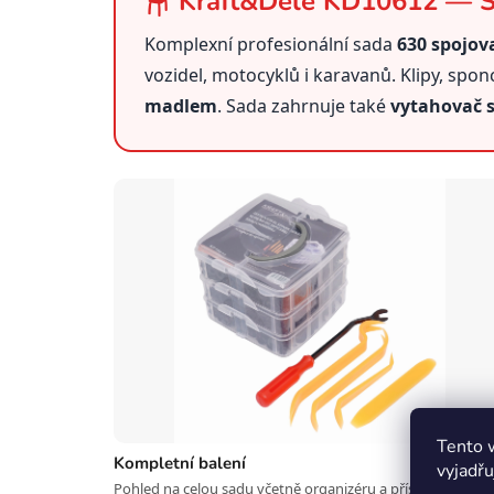
🪑 Kraft&Dele KD10612 — Sa
Komplexní profesionální sada
630 spojov
vozidel, motocyklů i karavanů. Klipy, spon
madlem
. Sada zahrnuje také
vytahovač 
Tento 
Kompletní balení
vyjadřu
Pohled na celou sadu včetně organizéru a příslušenství.