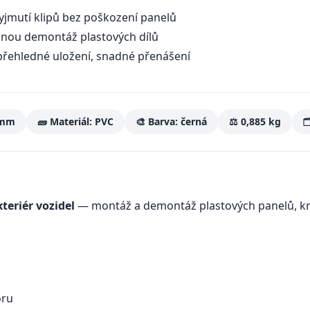
yjmutí klipů bez poškození panelů
nou demontáž plastových dílů
přehledné uložení, snadné přenášení
 mm
🧱 Materiál: PVC
🎨 Barva: černá
⚖️ 0,885 kg

xteriér vozidel
— montáž a demontáž plastových panelů, kry
oru