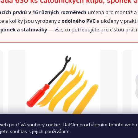
da 630 ks čalounických klipů, sponek a
acích prvků v 16 různých rozměrech
určená pro montáž a
ce a kolíky jsou vyrobeny z
odolného PVC
a uloženy v prak
sponek a stahováky
— vše, co potřebujete pro čistou práci
web používá soubory cookie. Dalším procházením tohoto webu
Přehledný organizér
Detail 
jete souhlas s jejich používáním.
3úrovňový box s přihrádkami pro snadné třídění všech 16
Různé t