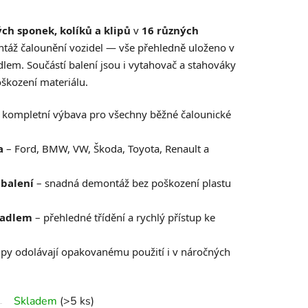
ch sponek, kolíků a klipů
v
16 různých
áž čalounění vozidel — vše přehledně uloženo v
lem. Součástí balení jsou i vytahovač a stahováky
škození materiálu.
 kompletní výbava pro všechny běžné čalounické
a
– Ford, BMW, VW, Škoda, Toyota, Renault a
 balení
– snadná demontáž bez poškození plastu
madlem
– přehledné třídění a rychlý přístup ke
ipy odolávají opakovanému použití i v náročných
Skladem
(>5 ks)