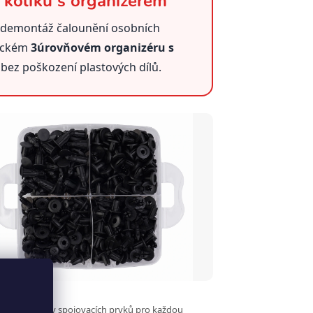
 kolíků s organizérem
 demontáž čalounění osobních
tickém
3úrovňovém organizéru s
 bez poškození plastových dílů.
klipů
ypy a rozměry spojovacích prvků pro každou