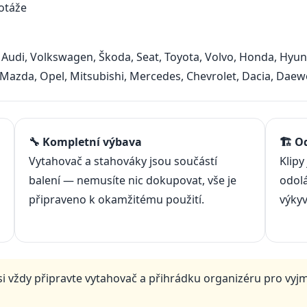
otáže
udi, Volkswagen, Škoda, Seat, Toyota, Volvo, Honda, Hyunda
 Mazda, Opel, Mitsubishi, Mercedes, Chevrolet, Dacia, Daewo
🔧 Kompletní výbava
🏗️ 
Vytahovač a stahováky jsou součástí
Klipy
balení — nemusíte nic dokupovat, vše je
odolá
připraveno k okamžitému použití.
výkyv
 vždy připravte vytahovač a přihrádku organizéru pro vyjm