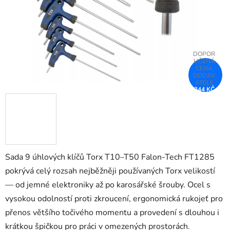
344 KČ
–25 %
Sada 9 úhlových klíčů Torx T10–T50 Falon-Tech FT1285
pokrývá celý rozsah nejběžněji používaných Torx velikostí
— od jemné elektroniky až po karosářské šrouby. Ocel s
vysokou odolností proti zkroucení, ergonomická rukojeť pro
přenos většího točivého momentu a provedení s dlouhou i
krátkou špičkou pro práci v omezených prostorách.