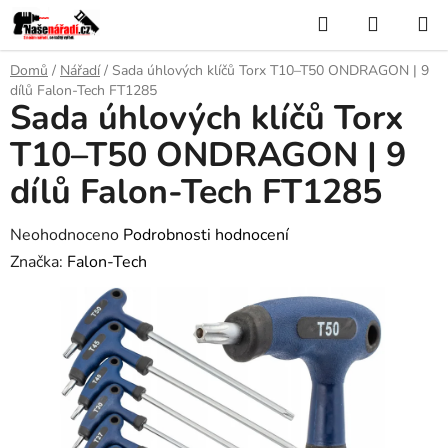
Přejít
Hledat
NÁKUP
na
KOŠÍK
obsah
Domů
/
Nářadí
/
Sada úhlových klíčů Torx T10–T50 ONDRAGON | 9
dílů Falon-Tech FT1285
Sada úhlových klíčů Torx
T10–T50 ONDRAGON | 9
dílů Falon-Tech FT1285
Průměrné
Neohodnoceno
Podrobnosti hodnocení
hodnocení
Značka:
Falon-Tech
produktu
je
0,0
z
5
hvězdiček.