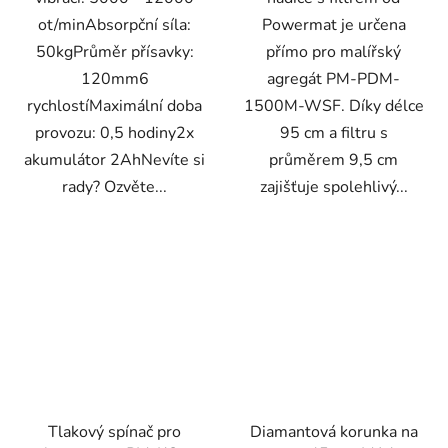
ot/minAbsorpční síla:
Powermat je určena
50kgPrůměr přísavky:
přímo pro malířský
120mm6
agregát PM-PDM-
rychlostíMaximální doba
1500M-WSF. Díky délce
provozu: 0,5 hodiny2x
95 cm a filtru s
akumulátor 2AhNevíte si
průměrem 9,5 cm
rady? Ozvěte...
zajišťuje spolehlivý...
Tlakový spínač pro
Diamantová korunka na