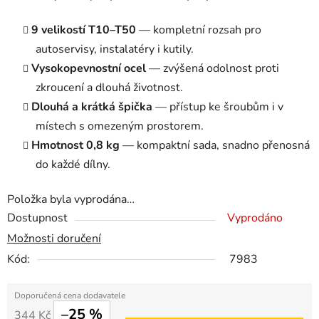
9 velikostí T10–T50
— kompletní rozsah pro
autoservisy, instalatéry i kutily.
Vysokopevnostní ocel
— zvýšená odolnost proti
zkroucení a dlouhá životnost.
Dlouhá a krátká špička
— přístup ke šroubům i v
místech s omezeným prostorem.
Hmotnost 0,8 kg
— kompaktní sada, snadno přenosná
do každé dílny.
Položka byla vyprodána…
Dostupnost
Vyprodáno
Možnosti doručení
Kód:
7983
–25 %
344 Kč