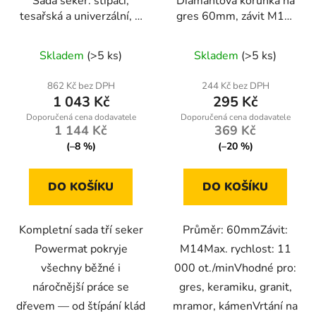
Sada seker: štípací,
Diamantová korunka na
tesařská a univerzální, 3
gres 60mm, závit M14,
ks – Powermat
suché/mokré vrtání
RTZS0054
Skladem
(>5 ks)
Skladem
(>5 ks)
862 Kč bez DPH
244 Kč bez DPH
1 043 Kč
295 Kč
1 144 Kč
369 Kč
(–8 %)
(–20 %)
DO KOŠÍKU
DO KOŠÍKU
Kompletní sada tří seker
Průměr: 60mmZávit:
Powermat pokryje
M14Max. rychlost: 11
všechny běžné i
000 ot./minVhodné pro:
náročnější práce se
gres, keramiku, granit,
dřevem — od štípání klád
mramor, kámenVrtání na