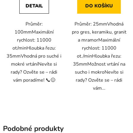
DETAIL
DO KOŠÍKU
Průměr:
Průměr: 25mmVhodná
100mmMaximální
pro gres, keramiku, granit
rychlost: 11000
a mramorMaximální
ot/minHloubka řezu:
rychlost: 11000
35mmVhodná pro suché i
ot./minHloubka řezu:
mokré vrtáníNevíte si
35mmMožnost vrtání na
rady? Ozvěte se – rádi
sucho i mokroNevíte si
vám poradíme! 📞😊
rady? Ozvěte se – rádi
vám...
Podobné produkty