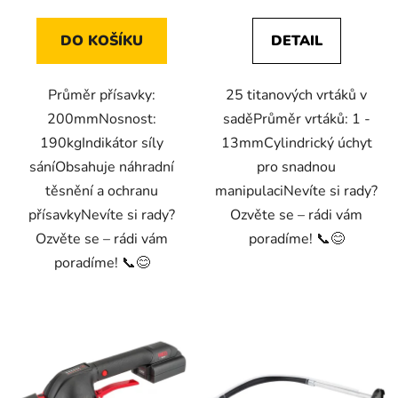
DO KOŠÍKU
DETAIL
Průměr přísavky:
25 titanových vrtáků v
200mmNosnost:
saděPrůměr vrtáků: 1 -
190kgIndikátor síly
13mmCylindrický úchyt
sáníObsahuje náhradní
pro snadnou
těsnění a ochranu
manipulaciNevíte si rady?
přísavkyNevíte si rady?
Ozvěte se – rádi vám
Ozvěte se – rádi vám
poradíme! 📞😊
poradíme! 📞😊