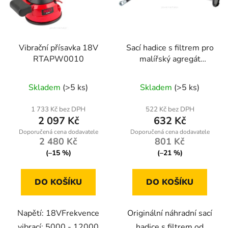
Vibrační přísavka 18V
Sací hadice s filtrem pro
RTAPW0010
malířský agregát
Powermat PM-PDM-
1500M-WSF
Skladem
(>5 ks)
Skladem
(>5 ks)
1 733 Kč bez DPH
522 Kč bez DPH
2 097 Kč
632 Kč
2 480 Kč
801 Kč
(–15 %)
(–21 %)
DO KOŠÍKU
DO KOŠÍKU
Napětí: 18VFrekvence
Originální náhradní sací
vibrací: 5000 - 12000
hadice s filtrem od