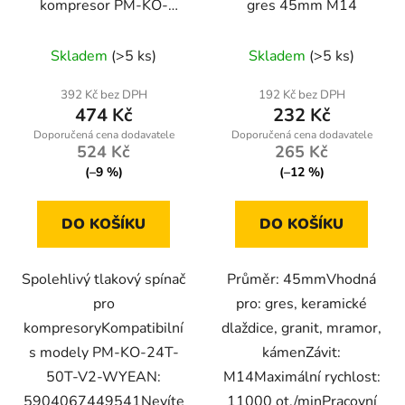
kompresor PM-KO-
gres 45mm M14
24T-50T-V2-WY
Skladem
(>5 ks)
Skladem
(>5 ks)
392 Kč bez DPH
192 Kč bez DPH
474 Kč
232 Kč
524 Kč
265 Kč
(–9 %)
(–12 %)
DO KOŠÍKU
DO KOŠÍKU
Spolehlivý tlakový spínač
Průměr: 45mmVhodná
pro
pro: gres, keramické
kompresoryKompatibilní
dlaždice, granit, mramor,
s modely PM-KO-24T-
kámenZávit:
50T-V2-WYEAN:
M14Maximální rychlost:
5904067449541Nevíte
11000 ot./minPracovní