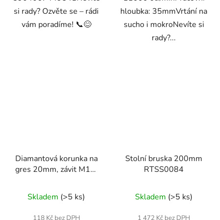
si rady? Ozvěte se – rádi
hloubka: 35mmVrtání na
vám poradíme! 📞😊
sucho i mokroNevíte si
rady?...
Diamantová korunka na
Stolní bruska 200mm
gres 20mm, závit M14,
RTSS0084
suché a mokré vrtání
Skladem
(>5 ks)
Skladem
(>5 ks)
118 Kč bez DPH
1 472 Kč bez DPH