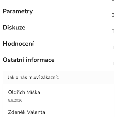
Parametry
Diskuze
Hodnocení
Ostatní informace
Oldřich Míška
Hodnocení obchodu je 5 z 5 hvězdiček.
8.8.2026
Zdeněk Valenta