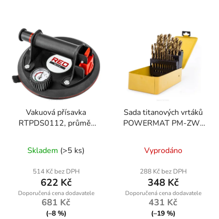
Vakuová přísavka
Sada titanových vrtáků
RTPDS0112, průměr
POWERMAT PM-ZW-
200mm, nosnost 190kg
25T, 25 ks
Skladem
(>5 ks)
Vyprodáno
514 Kč bez DPH
288 Kč bez DPH
622 Kč
348 Kč
681 Kč
431 Kč
(–8 %)
(–19 %)