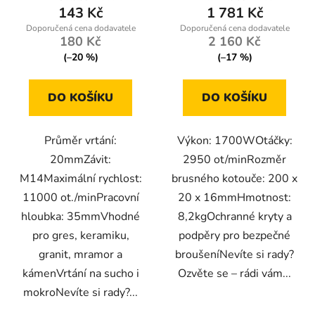
143 Kč
1 781 Kč
180 Kč
2 160 Kč
(–20 %)
(–17 %)
DO KOŠÍKU
DO KOŠÍKU
Průměr vrtání:
Výkon: 1700WOtáčky:
20mmZávit:
2950 ot/minRozměr
M14Maximální rychlost:
brusného kotouče: 200 x
11000 ot./minPracovní
20 x 16mmHmotnost:
hloubka: 35mmVhodné
8,2kgOchranné kryty a
pro gres, keramiku,
podpěry pro bezpečné
granit, mramor a
broušeníNevíte si rady?
kámenVrtání na sucho i
Ozvěte se – rádi vám...
mokroNevíte si rady?...