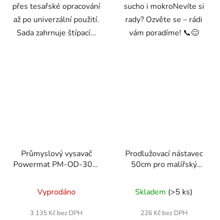
přes tesařské opracování
sucho i mokroNevíte si
až po univerzální použití.
rady? Ozvěte se – rádi
Sada zahrnuje štípací...
vám poradíme! 📞😊
Průmyslový vysavač
Prodlužovací nástavec
Powermat PM-OD-30M
50cm pro malířský
FC 1600W
agregát PM-PDM-
suché/mokré s
1500M-PRZ
Vyprodáno
Skladem
(>5 ks)
mechanickým oklepem
3 135 Kč bez DPH
226 Kč bez DPH