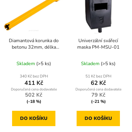
Diamantová korunka do
Univerzální svářecí
betonu 32mm, délka
maska PM-MSU-01
450mm, závit 1.1/4
UNC
Skladem
(>5 ks)
Skladem
(>5 ks)
340 Kč bez DPH
51 Kč bez DPH
411 Kč
62 Kč
502 Kč
79 Kč
(–18 %)
(–21 %)
DO KOŠÍKU
DO KOŠÍKU