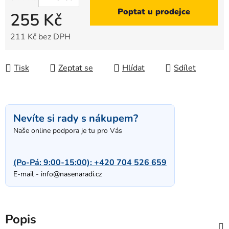
Poptat u prodejce
255 Kč
211 Kč bez DPH
Měrná cena:
Tisk
Zeptat se
Hlídat
Sdílet
Nevíte si rady s nákupem?
Naše online podpora je tu pro Vás
(Po-Pá: 9:00-15:00):
+420 704 526 659
E-mail -
info@nasenaradi.cz
Popis