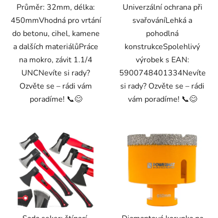
Průměr: 32mm, délka:
Univerzální ochrana při
450mmVhodná pro vrtání
svařováníLehká a
do betonu, cihel, kamene
pohodlná
a dalších materiálůPráce
konstrukceSpolehlivý
na mokro, závit 1.1/4
výrobek s EAN:
UNCNevíte si rady?
5900748401334Nevíte
Ozvěte se – rádi vám
si rady? Ozvěte se – rádi
poradíme! 📞😊
vám poradíme! 📞😊