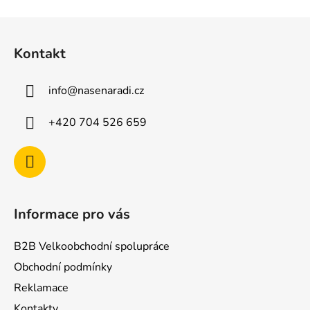
Z
á
Kontakt
p
a
info
@
nasenaradi.cz
t
í
+420 704 526 659
Informace pro vás
B2B Velkoobchodní spolupráce
Obchodní podmínky
Reklamace
Kontakty