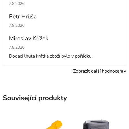
Hodnocení obchodu je 5 z 5 hvězdiček.
7.8.2026
Petr Hrůša
Hodnocení obchodu je 5 z 5 hvězdiček.
7.8.2026
Miroslav Křížek
Hodnocení obchodu je 5 z 5 hvězdiček.
7.8.2026
Dodací lhůta krátká zboží bylo v pořádku.
Zobrazit další hodnocení
Související produkty