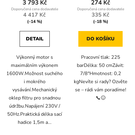
3 793 Kč
274 Kč
4 417 Kč
335 Kč
(–14 %)
(–18 %)
DETAIL
DO KOŠÍKU
Výkonný motor s
Pracovní tlak: 225
maximálním výkonem
barDélka: 50 cmZávit:
1600W.Možnost suchého
7/8"Hmotnost: 0,2
i mokrého
kgNevíte si rady? Ozvěte
vysávání.Mechanický
se – rádi vám poradíme!
oklep filtru pro snadnou
📞😊
údržbu.Napájení 230V /
50Hz.Praktická délka sací
hadice 1,5m a...