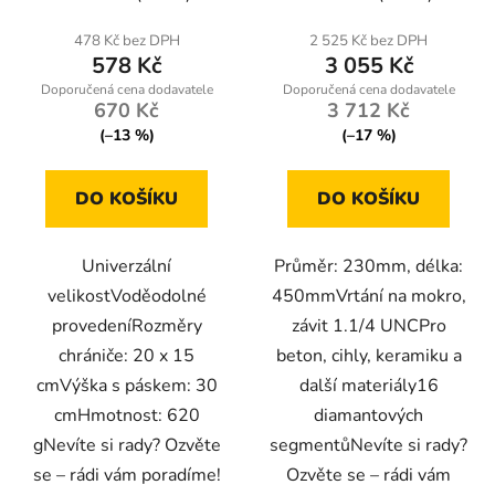
478 Kč bez DPH
2 525 Kč bez DPH
578 Kč
3 055 Kč
670 Kč
3 712 Kč
(–13 %)
(–17 %)
DO KOŠÍKU
DO KOŠÍKU
Univerzální
Průměr: 230mm, délka:
velikostVoděodolné
450mmVrtání na mokro,
provedeníRozměry
závit 1.1/4 UNCPro
chrániče: 20 x 15
beton, cihly, keramiku a
cmVýška s páskem: 30
další materiály16
cmHmotnost: 620
diamantových
gNevíte si rady? Ozvěte
segmentůNevíte si rady?
se – rádi vám poradíme!
Ozvěte se – rádi vám