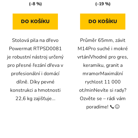
(–8 %)
(–19 %)
DO KOŠÍKU
DO KOŠÍKU
Stolová pila na dřevo
Průměr 65mm, závit
Powermat RTPSD0081
M14Pro suché i mokré
je robustní nástroj určený
vrtáníVhodné pro gres,
pro přesné řezání dřeva v
keramiku, granit a
profesionální i domácí
mramorMaximální
dílně. Díky pevné
rychlost 11 000
konstrukci a hmotnosti
ot/minNevíte si rady?
22,6 kg zajišťuje...
Ozvěte se – rádi vám
poradíme! 📞😊