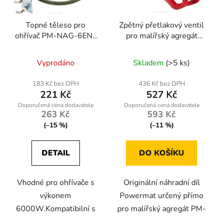
Topné těleso pro
Zpětný přetlakový ventil
ohřívač PM-NAG-6EN-
pro malířský agregát
GRA
Powermat PM-PDM-
1500M-ZZ
Vyprodáno
Skladem
(>5 ks)
183 Kč bez DPH
436 Kč bez DPH
221 Kč
527 Kč
263 Kč
593 Kč
(–15 %)
(–11 %)
DETAIL
DO KOŠÍKU
Vhodné pro ohřívače s
Originální náhradní díl
výkonem
Powermat určený přímo
6000W.Kompatibilní s
pro malířský agregát PM-