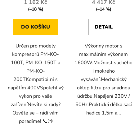
1 162 Kč
4 417 Kč
(–18 %)
(–14 %)
DO KOŠÍKU
DETAIL
Určen pro modely
Výkonný motor s
kompresorů PM-KO-
maximálním výkonem
100T, PM-KO-150T a
1600W.Možnost suchého
PM-KO-
i mokrého
200TKompatibilní s
vysávání.Mechanický
napětím 400VSpolehlivý
oklep filtru pro snadnou
výkon pro vaše
údržbu.Napájení 230V /
zařízeníNevíte si rady?
50Hz.Praktická délka sací
Ozvěte se – rádi vám
hadice 1,5m a...
poradíme! 📞😊