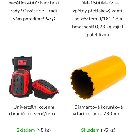
napětím 400V.Nevíte si
PDM-1500M-ZZ —
rady? Ozvěte se – rádi
zpětný přetlakový ventil
vám poradíme! 📞😊
se závitem 9/16"-18 a
hmotností 0,23 kg zajistí
spolehlivou...
Univerzální kolenní
Diamantová korunková
chrániče červené/černé,
vrtací korunka 230mm x
voděodolné
450mm, 1.1/4 UNC
Skladem
(>5 ks)
Skladem
(>5 ks)