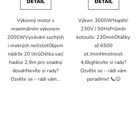
DETAIL
DETAIL
Výkonný motor s
Výkon: 3000WNapětí:
maximálním výkonem
230V / 50HzPrůměr
2000WVysávání suchých
kotouče: 230mmOtáčky:
i mokrých nečistotObjem
až 6500
nádrže 20 litrůDélka sací
ot./minHmotnost:
hadice 2,9m pro snadný
4,6kgNevíte si rady?
dosahNevíte si rady?
Ozvěte se – rádi vám
Ozvěte se – rádi vám...
poradíme! 📞😊