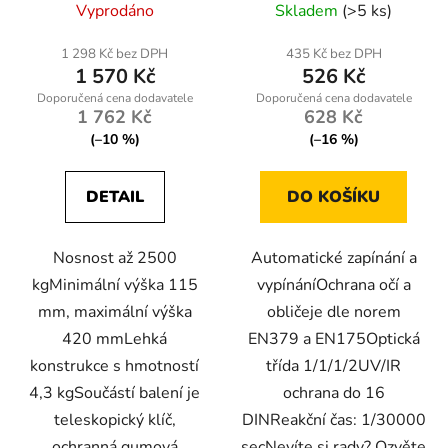
Vyprodáno
Skladem
(>5 ks)
1 298 Kč bez DPH
435 Kč bez DPH
1 570 Kč
526 Kč
1 762 Kč
628 Kč
(–10 %)
(–16 %)
DETAIL
DO KOŠÍKU
Nosnost až 2500
Automatické zapínání a
kgMinimální výška 115
vypínáníOchrana očí a
mm, maximální výška
obličeje dle norem
420 mmLehká
EN379 a EN175Optická
konstrukce s hmotností
třída 1/1/1/2UV/IR
4,3 kgSoučástí balení je
ochrana do 16
teleskopický klíč,
DINReakční čas: 1/30000
ochranná gumová
secNevíte si rady? Ozvěte