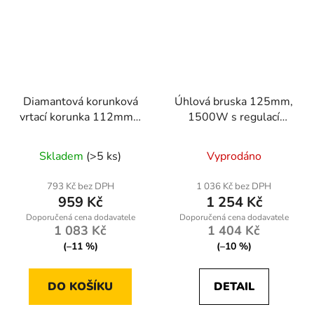
Diamantová korunková
Úhlová bruska 125mm,
vrtací korunka 112mm x
1500W s regulací
450mm, 1.1/4 UNC, na
otáček
mokro
Skladem
(>5 ks)
Vyprodáno
793 Kč bez DPH
1 036 Kč bez DPH
959 Kč
1 254 Kč
1 083 Kč
1 404 Kč
(–11 %)
(–10 %)
DO KOŠÍKU
DETAIL