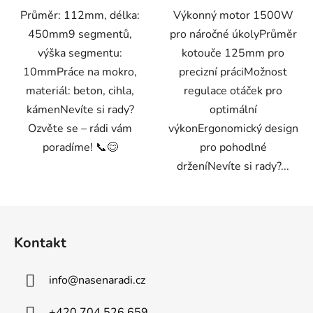
Průměr: 112mm, délka:
Výkonný motor 1500W
450mm9 segmentů,
pro náročné úkolyPrůměr
výška segmentu:
kotouče 125mm pro
10mmPráce na mokro,
precizní práciMožnost
materiál: beton, cihla,
regulace otáček pro
kámenNevíte si rady?
optimální
Ozvěte se – rádi vám
výkonErgonomický design
poradíme! 📞😊
pro pohodlné
drženíNevíte si rady?...
Z
á
Kontakt
p
a
info
@
nasenaradi.cz
t
í
+420 704 526 659