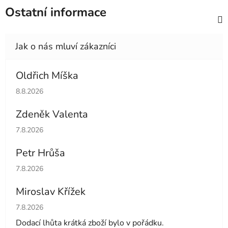
Ostatní informace
Oldřich Míška
Hodnocení obchodu je 5 z 5 hvězdiček.
8.8.2026
Zdeněk Valenta
Hodnocení obchodu je 5 z 5 hvězdiček.
7.8.2026
Petr Hrůša
Hodnocení obchodu je 5 z 5 hvězdiček.
7.8.2026
Miroslav Křížek
Hodnocení obchodu je 5 z 5 hvězdiček.
7.8.2026
Dodací lhůta krátká zboží bylo v pořádku.