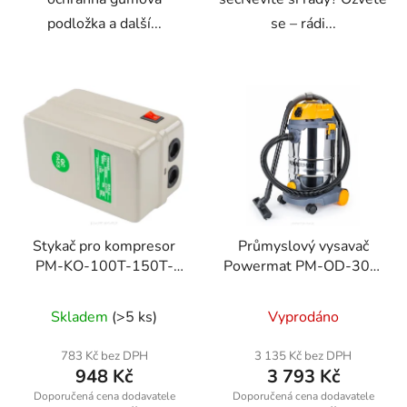
podložka a další...
se – rádi...
Stykač pro kompresor
Průmyslový vysavač
PM-KO-100T-150T-
Powermat PM-OD-30M
200T-400V
FC 1600W
suché/mokré s
Skladem
(>5 ks)
Vyprodáno
mechanickým oklepem
783 Kč bez DPH
3 135 Kč bez DPH
948 Kč
3 793 Kč