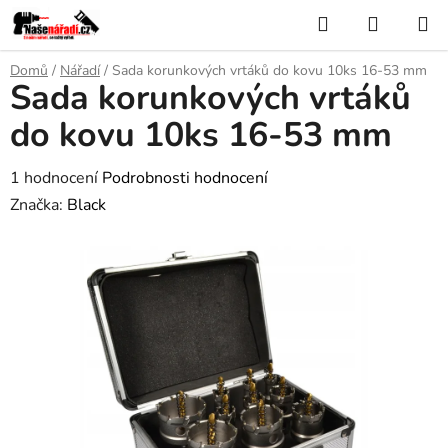
Přejít
Hledat
NÁKUP
na
KOŠÍK
obsah
Domů
/
Nářadí
/
Sada korunkových vrtáků do kovu 10ks 16-53 mm
Sada korunkových vrtáků
do kovu 10ks 16-53 mm
Průměrné
1 hodnocení
Podrobnosti hodnocení
hodnocení
Značka:
Black
produktu
je
5,0
z
5
hvězdiček.