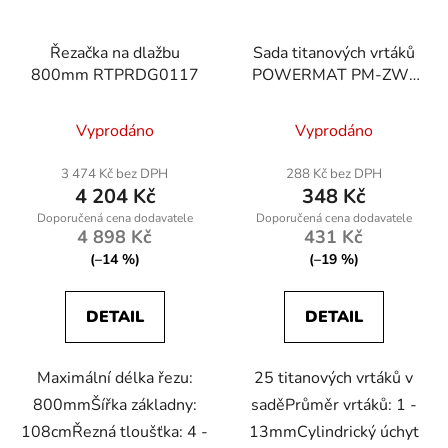
Řezačka na dlažbu
Sada titanových vrtáků
800mm RTPRDG0117
POWERMAT PM-ZW-
25T, 25 ks
Vyprodáno
Vyprodáno
3 474 Kč bez DPH
288 Kč bez DPH
4 204 Kč
348 Kč
4 898 Kč
431 Kč
(–14 %)
(–19 %)
DETAIL
DETAIL
Maximální délka řezu:
25 titanových vrtáků v
800mmŠířka základny:
saděPrůměr vrtáků: 1 -
108cmŘezná tloušťka: 4 -
13mmCylindrický úchyt