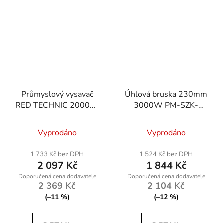
Průmyslový vysavač
Úhlová bruska 230mm
RED TECHNIC 2000W
3000W PM-SZK-
suché/mokré
3000T
RTODP0043
Vyprodáno
Vyprodáno
1 733 Kč bez DPH
1 524 Kč bez DPH
2 097 Kč
1 844 Kč
2 369 Kč
2 104 Kč
(–11 %)
(–12 %)