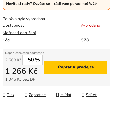
Nevíte si rady? Ozvěte se – rádi vám poradíme! 📞😊
Položka byla vyprodána…
Dostupnost
Vyprodáno
Možnosti doručení
Kód:
5781
–50 %
2 568 Kč
Poptat u prodejce
1 266 Kč
1 046 Kč bez DPH
Měrná cena:
Tisk
Zeptat se
Hlídat
Sdílet