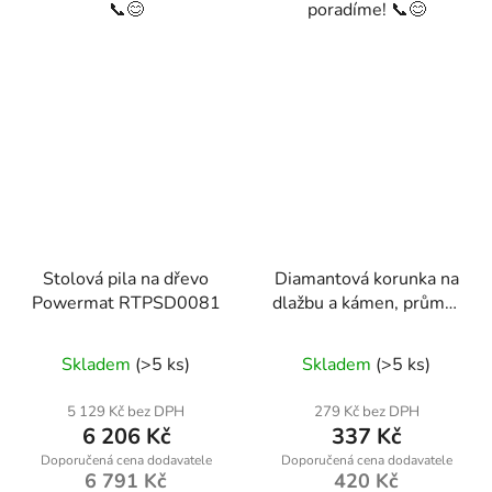
📞😊
poradíme! 📞😊
Stolová pila na dřevo
Diamantová korunka na
Powermat RTPSD0081
dlažbu a kámen, průměr
65mm, závit M14
Skladem
(>5 ks)
Skladem
(>5 ks)
5 129 Kč bez DPH
279 Kč bez DPH
6 206 Kč
337 Kč
6 791 Kč
420 Kč