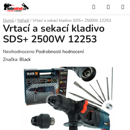
Přejít
Hledat
NÁKUP
na
KOŠÍK
obsah
Domů
/
Nářadí
/
Vrtací a sekací kladivo SDS+ 2500W 12253
Vrtací a sekací kladivo
SDS+ 2500W 12253
Průměrné
Neohodnoceno
Podrobnosti hodnocení
hodnocení
Značka:
Black
produktu
je
0,0
z
5
hvězdiček.