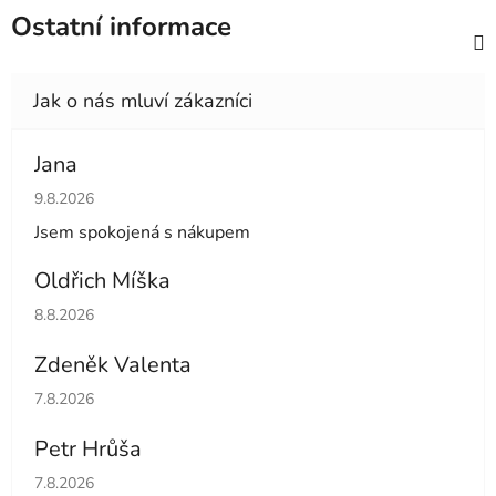
Ostatní informace
Jana
Hodnocení obchodu je 5 z 5 hvězdiček.
9.8.2026
Jsem spokojená s nákupem
Oldřich Míška
Hodnocení obchodu je 5 z 5 hvězdiček.
8.8.2026
Zdeněk Valenta
Hodnocení obchodu je 5 z 5 hvězdiček.
7.8.2026
Petr Hrůša
Hodnocení obchodu je 5 z 5 hvězdiček.
7.8.2026