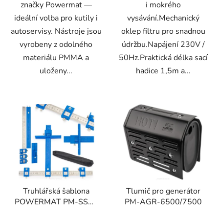
značky Powermat —
i mokrého
ideální volba pro kutily i
vysávání.Mechanický
autoservisy. Nástroje jsou
oklep filtru pro snadnou
vyrobeny z odolného
údržbu.Napájení 230V /
materiálu PMMA a
50Hz.Praktická délka sací
uloženy...
hadice 1,5m a...
Truhlářská šablona
Tlumič pro generátor
POWERMAT PM-SSO-
PM-AGR-6500/7500
40M