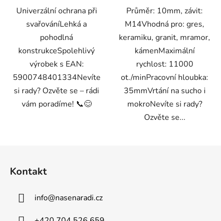
Univerzální ochrana při
Průměr: 10mm, závit:
svařováníLehká a
M14Vhodná pro: gres,
pohodlná
keramiku, granit, mramor,
konstrukceSpolehlivý
kámenMaximální
výrobek s EAN:
rychlost: 11000
5900748401334Nevíte
ot./minPracovní hloubka:
si rady? Ozvěte se – rádi
35mmVrtání na sucho i
vám poradíme! 📞😊
mokroNevíte si rady?
Ozvěte se...
Z
á
Kontakt
p
a
info
@
nasenaradi.cz
t
í
+420 704 526 659