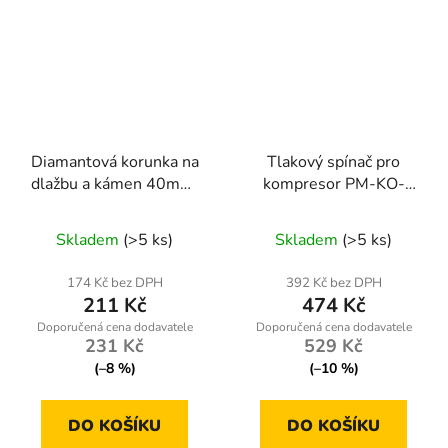
Diamantová korunka na
Tlakový spínač pro
dlažbu a kámen 40mm,
kompresor PM-KO-
závit M14
24L-50L-WY
Skladem
(>5 ks)
Skladem
(>5 ks)
174 Kč bez DPH
392 Kč bez DPH
211 Kč
474 Kč
231 Kč
529 Kč
(–8 %)
(–10 %)
DO KOŠÍKU
DO KOŠÍKU