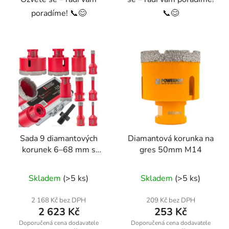
poradíme! 📞😊
📞😊
Sada 9 diamantových
Diamantová korunka na
korunek 6–68 mm s
gres 50mm M14
adaptérem HEX M14
Skladem
(>5 ks)
Skladem
(>5 ks)
2 168 Kč bez DPH
209 Kč bez DPH
2 623 Kč
253 Kč