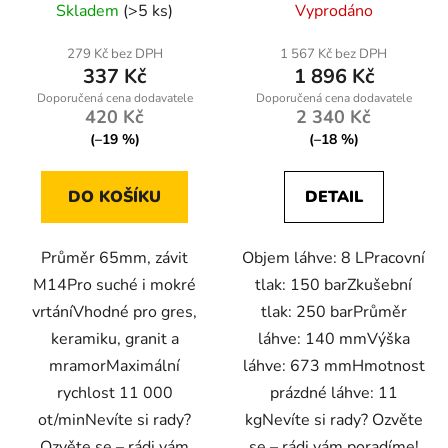
Skladem
(>5 ks)
Vyprodáno
279 Kč bez DPH
1 567 Kč bez DPH
337 Kč
1 896 Kč
420 Kč
2 340 Kč
(–19 %)
(–18 %)
DO KOŠÍKU
DETAIL
Průměr 65mm, závit
Objem láhve: 8 LPracovní
M14Pro suché i mokré
tlak: 150 barZkušební
vrtáníVhodné pro gres,
tlak: 250 barPrůměr
keramiku, granit a
láhve: 140 mmVýška
mramorMaximální
láhve: 673 mmHmotnost
rychlost 11 000
prázdné láhve: 11
ot/minNevíte si rady?
kgNevíte si rady? Ozvěte
Ozvěte se – rádi vám
se – rádi vám poradíme!