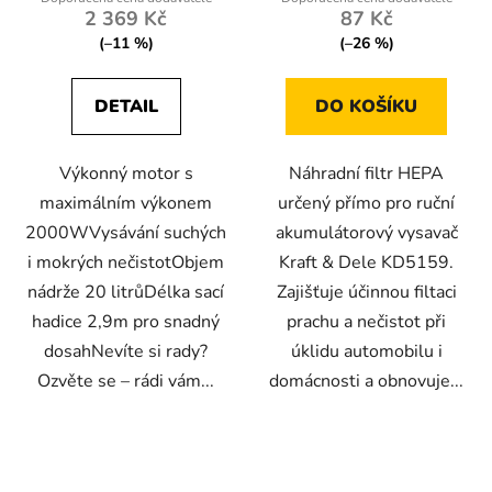
2 369 Kč
87 Kč
(–11 %)
(–26 %)
DETAIL
DO KOŠÍKU
Výkonný motor s
Náhradní filtr HEPA
maximálním výkonem
určený přímo pro ruční
2000WVysávání suchých
akumulátorový vysavač
i mokrých nečistotObjem
Kraft & Dele KD5159.
nádrže 20 litrůDélka sací
Zajišťuje účinnou filtaci
hadice 2,9m pro snadný
prachu a nečistot při
dosahNevíte si rady?
úklidu automobilu i
Ozvěte se – rádi vám...
domácnosti a obnovuje...