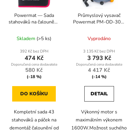
Powermat — Sada
Průmyslový vysavač
stahováků na čalounění,
Powermat PM-OD-30M
43 dílů
FC 1600W
suché/mokré s
Skladem
(>5 ks)
Vyprodáno
mechanickým oklepem
392 Kč bez DPH
3 135 Kč bez DPH
474 Kč
3 793 Kč
580 Kč
4 417 Kč
(–18 %)
(–14 %)
DO KOŠÍKU
DETAIL
Kompletní sada 43
Výkonný motor s
stahováků a páček na
maximálním výkonem
demontáž čalounění od
1600W.Možnost suchého