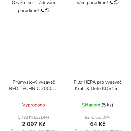
Ozvěte se – rádi vám
vám poradíme! 📞😊
poradíme! 📞😊
Průmyslový vysavač
Filtr HEPA pro vysavač
RED TECHNIC 2000W
Kraft & Dele KD5159
suché/mokré
(nr2695)
RTODP0043
Vyprodáno
Skladem
(5 ks)
1 733 Kč bez DPH
53 Kč bez DPH
2 097 Kč
64 Kč