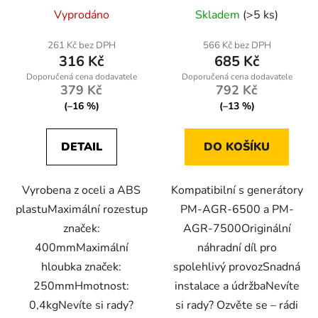
Vyprodáno
Skladem
(>5 ks)
261 Kč bez DPH
566 Kč bez DPH
316 Kč
685 Kč
379 Kč
792 Kč
(–16 %)
(–13 %)
DETAIL
DO KOŠÍKU
Vyrobena z oceli a ABS
Kompatibilní s generátory
plastuMaximální rozestup
PM-AGR-6500 a PM-
značek:
AGR-7500Originální
400mmMaximální
náhradní díl pro
hloubka značek:
spolehlivý provozSnadná
250mmHmotnost:
instalace a údržbaNevíte
0,4kgNevíte si rady?
si rady? Ozvěte se – rádi