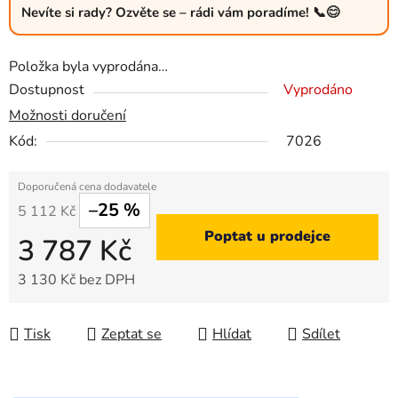
Nevíte si rady? Ozvěte se – rádi vám poradíme! 📞😊
Položka byla vyprodána…
Dostupnost
Vyprodáno
Možnosti doručení
Kód:
7026
–25 %
5 112 Kč
Poptat u prodejce
3 787 Kč
3 130 Kč bez DPH
Měrná cena:
Tisk
Zeptat se
Hlídat
Sdílet