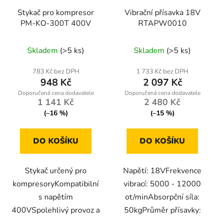
Stykač pro kompresor
Vibrační přísavka 18V
PM-KO-300T 400V
RTAPW0010
Skladem
(>5 ks)
Skladem
(>5 ks)
783 Kč bez DPH
1 733 Kč bez DPH
948 Kč
2 097 Kč
1 141 Kč
2 480 Kč
(–16 %)
(–15 %)
DO KOŠÍKU
DO KOŠÍKU
Stykač určený pro
Napětí: 18VFrekvence
kompresoryKompatibilní
vibrací: 5000 - 12000
s napětím
ot/minAbsorpční síla:
400VSpolehlivý provoz a
50kgPrůměr přísavky: