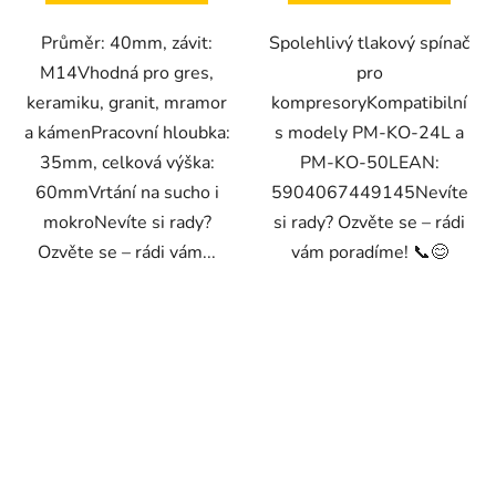
Průměr: 40mm, závit:
Spolehlivý tlakový spínač
M14Vhodná pro gres,
pro
keramiku, granit, mramor
kompresoryKompatibilní
a kámenPracovní hloubka:
s modely PM-KO-24L a
35mm, celková výška:
PM-KO-50LEAN:
60mmVrtání na sucho i
5904067449145Nevíte
mokroNevíte si rady?
si rady? Ozvěte se – rádi
Ozvěte se – rádi vám...
vám poradíme! 📞😊