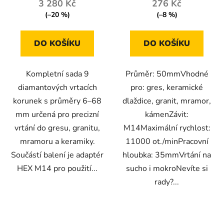
3 280 Kč
276 Kč
(–20 %)
(–8 %)
DO KOŠÍKU
DO KOŠÍKU
Kompletní sada 9
Průměr: 50mmVhodné
diamantových vrtacích
pro: gres, keramické
korunek s průměry 6–68
dlaždice, granit, mramor,
mm určená pro precizní
kámenZávit:
vrtání do gresu, granitu,
M14Maximální rychlost:
mramoru a keramiky.
11000 ot./minPracovní
Součástí balení je adaptér
hloubka: 35mmVrtání na
HEX M14 pro použití...
sucho i mokroNevíte si
rady?...