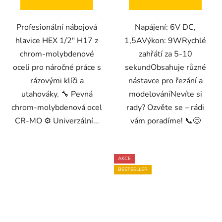
Profesionální nábojová
Napájení: 6V DC,
hlavice HEX 1/2" H17 z
1,5AVýkon: 9WRychlé
chrom-molybdenové
zahřátí za 5-10
oceli pro náročné práce s
sekundObsahuje různé
rázovými klíči a
nástavce pro řezání a
utahováky. 🔧 Pevná
modelováníNevíte si
chrom-molybdenová ocel
rady? Ozvěte se – rádi
CR-MO ⚙️ Univerzální...
vám poradíme! 📞😊
AKCE
BESTSELLER