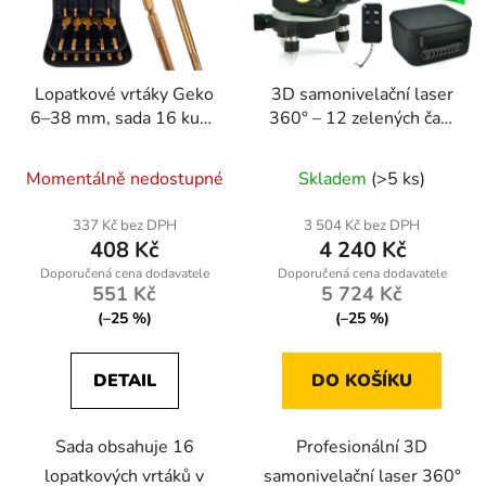
Lopatkové vrtáky Geko
3D samonivelační laser
6–38 mm, sada 16 kusů
360° – 12 zelených čar |
v pouzdře
Geko G03308
Momentálně nedostupné
Skladem
(>5 ks)
337 Kč bez DPH
3 504 Kč bez DPH
408 Kč
4 240 Kč
551 Kč
5 724 Kč
(–25 %)
(–25 %)
DETAIL
DO KOŠÍKU
Sada obsahuje 16
Profesionální 3D
lopatkových vrtáků v
samonivelační laser 360°