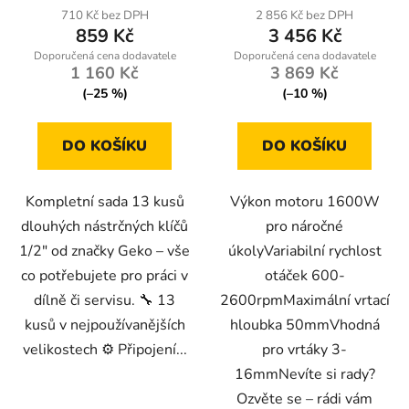
710 Kč bez DPH
2 856 Kč bez DPH
859 Kč
3 456 Kč
1 160 Kč
3 869 Kč
(–25 %)
(–10 %)
DO KOŠÍKU
DO KOŠÍKU
Kompletní sada 13 kusů
Výkon motoru 1600W
dlouhých nástrčných klíčů
pro náročné
1/2" od značky Geko – vše
úkolyVariabilní rychlost
co potřebujete pro práci v
otáček 600-
dílně či servisu. 🔧 13
2600rpmMaximální vrtací
kusů v nejpoužívanějších
hloubka 50mmVhodná
velikostech ⚙️ Připojení...
pro vrtáky 3-
16mmNevíte si rady?
Ozvěte se – rádi vám