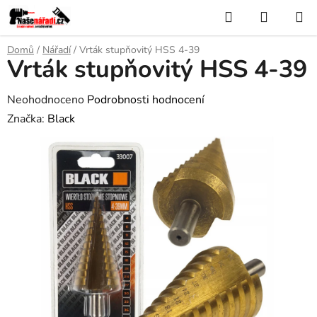
Přejít
Hledat
NÁKUP
na
KOŠÍK
obsah
Domů
/
Nářadí
/
Vrták stupňovitý HSS 4-39
Vrták stupňovitý HSS 4-39
Průměrné
Neohodnoceno
Podrobnosti hodnocení
hodnocení
Značka:
Black
produktu
je
0,0
z
5
hvězdiček.