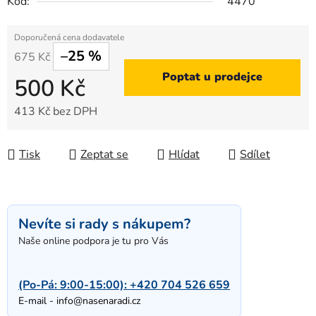
Kód:
4470
–25 %
675 Kč
Poptat u prodejce
500 Kč
413 Kč bez DPH
Měrná cena:
Tisk
Zeptat se
Hlídat
Sdílet
Nevíte si rady s nákupem?
Naše online podpora je tu pro Vás
(Po-Pá: 9:00-15:00):
+420 704 526 659
E-mail -
info@nasenaradi.cz