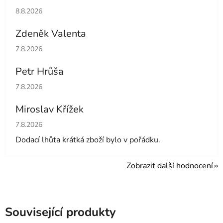
Hodnocení obchodu je 5 z 5 hvězdiček.
8.8.2026
Zdeněk Valenta
Hodnocení obchodu je 5 z 5 hvězdiček.
7.8.2026
Petr Hrůša
Hodnocení obchodu je 5 z 5 hvězdiček.
7.8.2026
Miroslav Křížek
Hodnocení obchodu je 5 z 5 hvězdiček.
7.8.2026
Dodací lhůta krátká zboží bylo v pořádku.
Zobrazit další hodnocení
Související produkty