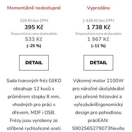
Momentálně nedostupné
Vyprodáno
326 Kč bez DPH
1 436 Kč bez DPH
395 Kč
1 738 Kč
533 Kč
1 967 Kč
(–25 %)
(–11 %)
DETAIL
DETAIL
Sada tvarových fréz GEKO
Výkonný motor 2100W
obsahuje 12 kusů s
pro náročné úkolyIdeální
průměrem stopky 8 mm,
pro přesné frézování a
vhodných pro práci s
vyřezáváníErgonomický
dřevem, MDF i OSB.
design pro pohodlnou
Frézy jsou vyrobeny ze
práciEAN:
stříbrné rychlořezné oceli
5902565279073Nevíte