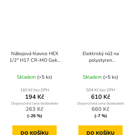
Nábojová hlavice HEX
Elektrický nůž na
1/2" H17 CR-MO Geko
polystyren
- profesionální rázová
RTNTDS0160
nástavec pro utahováky
Skladem
(>5 ks)
Skladem
(>5 ks)
160 Kč bez DPH
504 Kč bez DPH
194 Kč
610 Kč
263 Kč
660 Kč
(–26 %)
(–7 %)
DO KOŠÍKU
DO KOŠÍKU