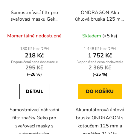
Samostmívací filtr pro
ONDRAGON Aku
svařovací masku Geko
úhlová bruska 125 mm
G01874
21V 4,0 Ah – 2 baterie,
Průměrné
3 stupně otáček
Momentálně nedostupné
Skladem
(>5 ks)
hodnocení
produktu
180 Kč bez DPH
1 448 Kč bez DPH
218 Kč
1 752 Kč
je
5,0
295 Kč
2 365 Kč
z
(–26 %)
(–25 %)
5
hvězdiček.
DETAIL
DO KOŠÍKU
Samostmívací náhradní
Akumulátorová úhlová
filtr značky Geko pro
bruska ONDRAGON s
svařovací masky s
kotoučem 125 mm a
automatickým
napětím 21 V je