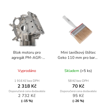
Blok motoru pro
Mini lavičkový štětec
agregát PM-AGR-
Geko 110 mm pro barvy
6500/7500-BS
a lepidla - syntetické a
přírodní vlákna
Vyprodáno
Skladem
(>5 ks)
1 916 Kč bez DPH
58 Kč bez DPH
2 318 Kč
70 Kč
2 732 Kč
95 Kč
(–15 %)
(–26 %)