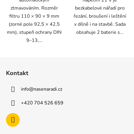
ztmavováním. Rozměr
bezkabelové nářadí pro
filtru 110 × 90 × 9 mm
řezání, broušení i leštění
(zorné pole 92,5 × 42,5
v dílně i na stavbě. Sada
mm), stupeň ochrany DIN
obsahuje 2 baterie s...
9–13,...
Z
á
Kontakt
p
a
info
@
nasenaradi.cz
t
í
+420 704 526 659