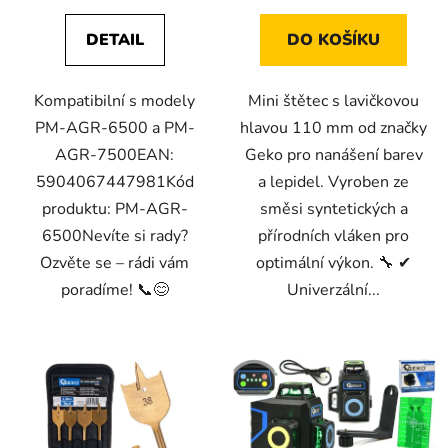
DETAIL
DO KOŠÍKU
Kompatibilní s modely
Mini štětec s lavičkovou
PM-AGR-6500 a PM-
hlavou 110 mm od značky
AGR-7500EAN:
Geko pro nanášení barev
5904067447981Kód
a lepidel. Vyroben ze
produktu: PM-AGR-
směsi syntetických a
6500Nevíte si rady?
přírodních vláken pro
Ozvěte se – rádi vám
optimální výkon. 🔧 ✔
poradíme! 📞😊
Univerzální...