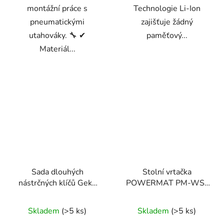
montážní práce s
Technologie Li-Ion
pneumatickými
zajišťuje žádný
utahováky. 🔧 ✔
paměťový...
Materiál...
Sada dlouhých
Stolní vrtačka
nástrčných klíčů Geko
POWERMAT PM-WS-
1/2" 13 kusů -
1600M
profesionální CrV ocel
Skladem
(>5 ks)
Skladem
(>5 ks)
pro automotive a dílnu