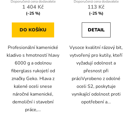
1 404 Kč
113 Kč
(–25 %)
(–25 %)
DO KOŠÍKU
DETAIL
Profesionální kamenické
Vysoce kvalitní rázový bit,
kladivo s hmotností hlavy
vytvořený pro kutily, kteří
6000 g a odolnou
vyžadují odolnost a
fiberglass rukojetí od
přesnost při
značky Geko. Hlava z
práciVyrobeno z odolné
kalené oceli snese
oceli S2, poskytuje
náročné kamenické,
vynikající odolnost proti
demoliční i stavební
opotřebení a...
práce,...