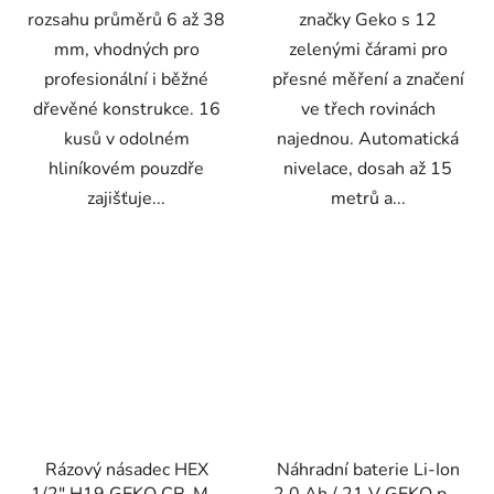
rozsahu průměrů 6 až 38
značky Geko s 12
mm, vhodných pro
zelenými čárami pro
profesionální i běžné
přesné měření a značení
dřevěné konstrukce. 16
ve třech rovinách
kusů v odolném
najednou. Automatická
hliníkovém pouzdře
nivelace, dosah až 15
zajišťuje...
metrů a...
Rázový násadec HEX
Náhradní baterie Li-Ion
1/2" H19 GEKO CR-MO
2,0 Ah / 21 V GEKO pro