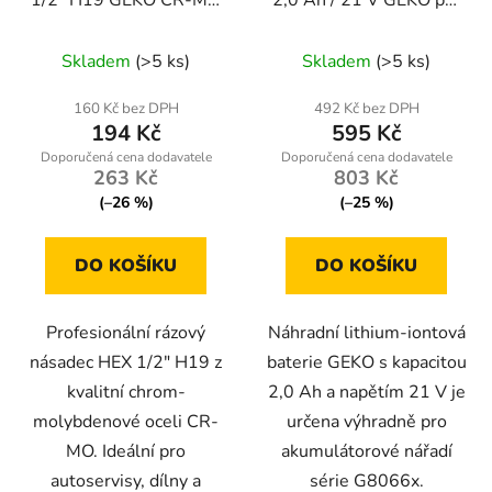
- profesionální kvalita
akumulátorové nářadí
pro nárazové klíče
série G8066x
Skladem
(>5 ks)
Skladem
(>5 ks)
160 Kč bez DPH
492 Kč bez DPH
194 Kč
595 Kč
263 Kč
803 Kč
(–26 %)
(–25 %)
DO KOŠÍKU
DO KOŠÍKU
Profesionální rázový
Náhradní lithium-iontová
násadec HEX 1/2" H19 z
baterie GEKO s kapacitou
kvalitní chrom-
2,0 Ah a napětím 21 V je
molybdenové oceli CR-
určena výhradně pro
MO. Ideální pro
akumulátorové nářadí
autoservisy, dílny a
série G8066x.