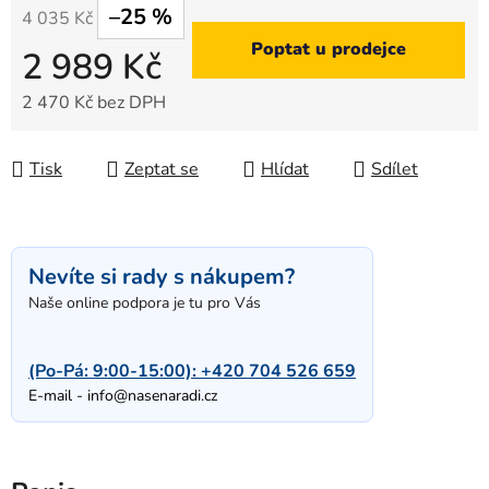
–25 %
4 035 Kč
Poptat u prodejce
2 989 Kč
2 470 Kč bez DPH
Měrná cena:
Tisk
Zeptat se
Hlídat
Sdílet
Nevíte si rady s nákupem?
Naše online podpora je tu pro Vás
(Po-Pá: 9:00-15:00):
+420 704 526 659
E-mail -
info@nasenaradi.cz