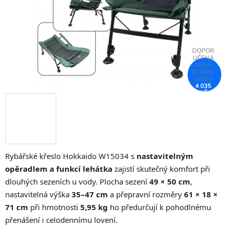
4 035
KČ
–25 %
Rybářské křeslo Hokkaido W15034 s
nastavitelným
opěradlem a funkcí lehátka
zajistí skutečný komfort při
dlouhých sezeních u vody. Plocha sezení
49 × 50 cm
,
nastavitelná výška
35–47 cm
a přepravní rozměry
61 × 18 ×
71 cm
při hmotnosti
5,95 kg
ho předurčují k pohodlnému
přenášení i celodennímu lovení.