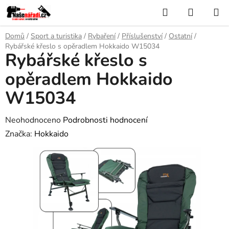
Přejít
Hledat
NÁKUP
na
KOŠÍK
obsah
Domů
/
Sport a turistika
/
Rybaření
/
Příslušenství
/
Ostatní
/
Rybářské křeslo s opěradlem Hokkaido W15034
Rybářské křeslo s
opěradlem Hokkaido
W15034
Průměrné
Neohodnoceno
Podrobnosti hodnocení
hodnocení
Značka:
Hokkaido
produktu
je
0,0
z
5
hvězdiček.