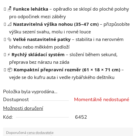
🪑
Funkce lehátka
– opěradlo se sklopí do ploché polohy
pro odpočinek mezi záběry
📐
Nastavitelná výška nohou (35–47 cm)
– přizpůsobíte
výšku sezení svahu, molu i rovné louce
🔩
Velké nastavitelné patky
– stabilita i na nerovném
břehu nebo měkkém podloží
⚡
Rychlý skládací systém
– složení během sekund,
přeprava bez nárazu na záda
📦
Kompaktní přepravní rozměr (61 × 18 × 71 cm)
–
vejde se do kufru auta i vedle rybářského deštníku
Položka byla vyprodána…
Dostupnost
Momentálně nedostupné
Možnosti doručení
Kód:
6452