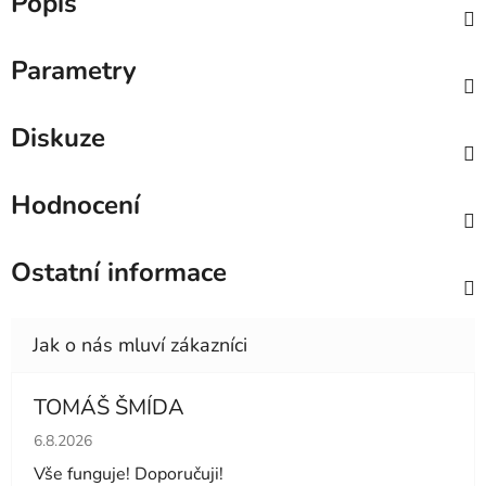
Popis
Parametry
Diskuze
Hodnocení
Ostatní informace
TOMÁŠ ŠMÍDA
Hodnocení obchodu je 5 z 5 hvězdiček.
6.8.2026
Vše funguje! Doporučuji!