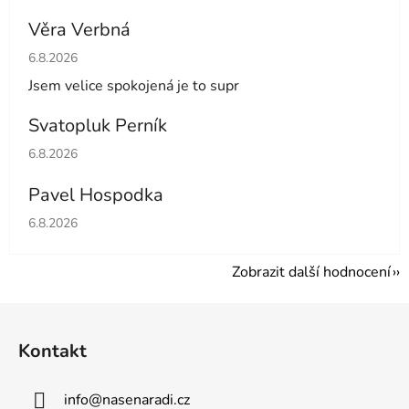
Věra Verbná
Hodnocení obchodu je 5 z 5 hvězdiček.
6.8.2026
Jsem velice spokojená je to supr
Svatopluk Perník
Hodnocení obchodu je 5 z 5 hvězdiček.
6.8.2026
Pavel Hospodka
Hodnocení obchodu je 5 z 5 hvězdiček.
6.8.2026
Zobrazit další hodnocení
Z
á
Kontakt
p
a
info
@
nasenaradi.cz