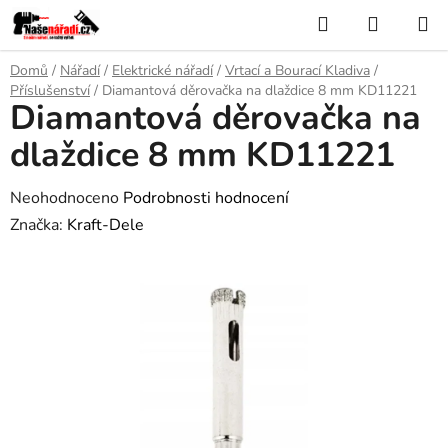
Přejít
Hledat
NÁKUP
na
KOŠÍK
obsah
Domů
/
Nářadí
/
Elektrické nářadí
/
Vrtací a Bourací Kladiva
/
Příslušenství
/
Diamantová děrovačka na dlaždice 8 mm KD11221
Diamantová děrovačka na
dlaždice 8 mm KD11221
Průměrné
Neohodnoceno
Podrobnosti hodnocení
hodnocení
Značka:
Kraft-Dele
produktu
je
0,0
z
5
hvězdiček.