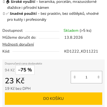
🏠
Široké využití
– keramika, porcelán, mrazuvzdorné
dlaždice i přírodní kámen
✅
Snadné použití
– bez prasklin, bez odštěpků, vhodné
pro kutily i profesionály
Dostupnost
Skladem
(>5 ks)
Můžeme doručit do:
13.8.2026
Možnosti doručení
Kód:
KD1222_KD11221
–75 %
94 Kč
23 Kč
19 Kč bez DPH
Měrná cena:
DO KOŠÍKU