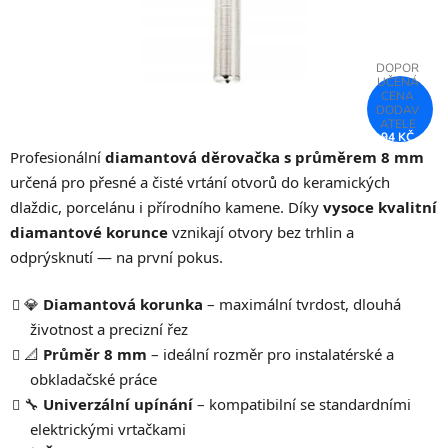
94 KČ
–75 %
Profesionální
diamantová děrovačka s průměrem 8 mm
určená pro přesné a čisté vrtání otvorů do keramických
dlaždic, porcelánu i přírodního kamene. Díky
vysoce kvalitní
diamantové korunce
vznikají otvory bez trhlin a
odprýsknutí — na první pokus.
💎
Diamantová korunka
– maximální tvrdost, dlouhá
životnost a precizní řez
📐
Průměr 8 mm
– ideální rozměr pro instalatérské a
obkladačské práce
🔧
Univerzální upínání
– kompatibilní se standardními
elektrickými vrtačkami