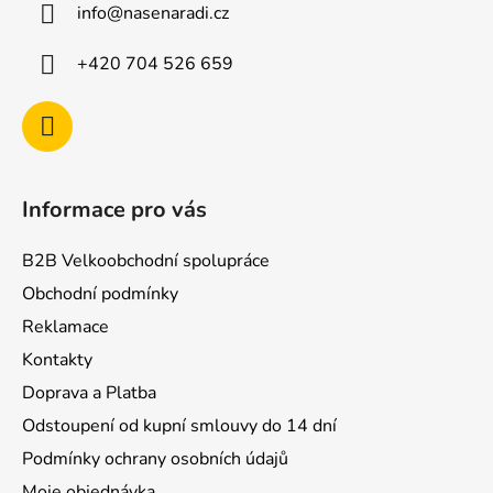
info
@
nasenaradi.cz
t
í
+420 704 526 659
Informace pro vás
B2B Velkoobchodní spolupráce
Obchodní podmínky
Reklamace
Kontakty
Doprava a Platba
Odstoupení od kupní smlouvy do 14 dní
Podmínky ochrany osobních údajů
Moje objednávka