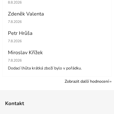
Hodnocení obchodu je 5 z 5 hvězdiček.
8.8.2026
Zdeněk Valenta
Hodnocení obchodu je 5 z 5 hvězdiček.
7.8.2026
Petr Hrůša
Hodnocení obchodu je 5 z 5 hvězdiček.
7.8.2026
Miroslav Křížek
Hodnocení obchodu je 5 z 5 hvězdiček.
7.8.2026
Dodací lhůta krátká zboží bylo v pořádku.
Zobrazit další hodnocení
Z
á
Kontakt
p
a