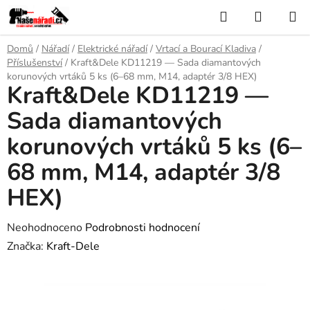
Přejít
Hledat
NÁKUP
na
KOŠÍK
obsah
Domů
/
Nářadí
/
Elektrické nářadí
/
Vrtací a Bourací Kladiva
/
Příslušenství
/
Kraft&Dele KD11219 — Sada diamantových
korunových vrtáků 5 ks (6–68 mm, M14, adaptér 3/8 HEX)
Kraft&Dele KD11219 —
Sada diamantových
korunových vrtáků 5 ks (6–
68 mm, M14, adaptér 3/8
HEX)
Průměrné
Neohodnoceno
Podrobnosti hodnocení
hodnocení
Značka:
Kraft-Dele
produktu
je
0,0