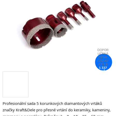
z
5
hvězdiček.
1 337
KČ
–25 %
Profesionální sada 5 korunkových diamantových vrtáků
značky Kraft&Dele pro přesné vrtání do keramiky, kameniny,