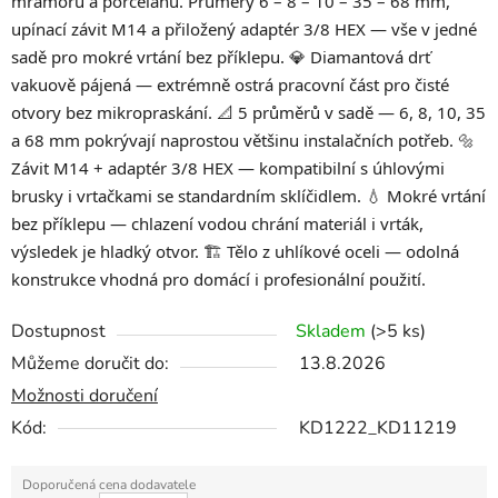
mramoru a porcelánu. Průměry 6 – 8 – 10 – 35 – 68 mm,
upínací závit M14 a přiložený adaptér 3/8 HEX — vše v jedné
sadě pro mokré vrtání bez příklepu. 💎 Diamantová drť
vakuově pájená — extrémně ostrá pracovní část pro čisté
otvory bez mikropraskání. 📐 5 průměrů v sadě — 6, 8, 10, 35
a 68 mm pokrývají naprostou většinu instalačních potřeb. 🔩
Závit M14 + adaptér 3/8 HEX — kompatibilní s úhlovými
brusky i vrtačkami se standardním sklíčidlem. 💧 Mokré vrtání
bez příklepu — chlazení vodou chrání materiál i vrták,
výsledek je hladký otvor. 🏗️ Tělo z uhlíkové oceli — odolná
konstrukce vhodná pro domácí i profesionální použití.
Dostupnost
Skladem
(>5 ks)
Můžeme doručit do:
13.8.2026
Možnosti doručení
Kód:
KD1222_KD11219