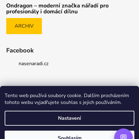
Ondragon – moderní značka nářadí pro
profesionály i domácí dílnu
ARCHIV
Facebook
nasenaradi.cz
Tento web používá soubory cookie. Dalším procházením
Způsob ověřování recenzí
tohoto webu vyjadřujete souhlas s jejich používáním.
Nastavení
Vytvořil Shoptet Premium
Souhlasím