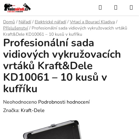
Přejít
Hledat
NÁKUP
na
KOŠÍK
obsah
Domů
/
Nářadí
/
Elektrické nářadí
/
Vrtací a Bourací Kladiva
/
Příslušenství
/
Profesionální sada vidiových vykružovacích vrtáků
Kraft&Dele KD10061 – 10 kusů v kufříku
Profesionální sada
vidiových vykružovacích
vrtáků Kraft&Dele
KD10061 – 10 kusů v
kufříku
Průměrné
Neohodnoceno
Podrobnosti hodnocení
hodnocení
Značka:
Kraft-Dele
produktu
je
0,0