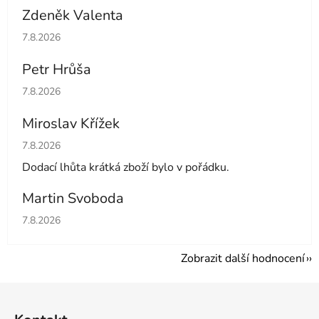
Zdeněk Valenta
Hodnocení obchodu je 5 z 5 hvězdiček.
7.8.2026
Petr Hrůša
Hodnocení obchodu je 5 z 5 hvězdiček.
7.8.2026
Miroslav Křížek
Hodnocení obchodu je 5 z 5 hvězdiček.
7.8.2026
Dodací lhůta krátká zboží bylo v pořádku.
Martin Svoboda
Hodnocení obchodu je 5 z 5 hvězdiček.
7.8.2026
Zobrazit další hodnocení
Z
á