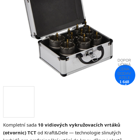
z
5
hvězdiček.
1 648
KČ
–25 %
Kompletní sada
10 vidiových vykružovacích vrtáků
(otvornic) TCT
od Kraft&Dele — technologie slinutých