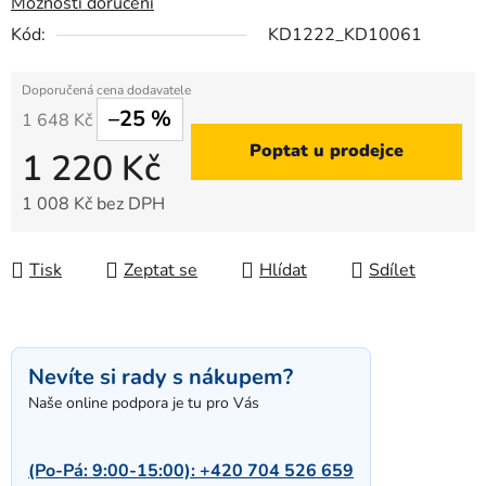
Možnosti doručení
Kód:
KD1222_KD10061
–25 %
1 648 Kč
Poptat u prodejce
1 220 Kč
1 008 Kč bez DPH
Měrná cena:
Tisk
Zeptat se
Hlídat
Sdílet
Nevíte si rady s nákupem?
Naše online podpora je tu pro Vás
(Po-Pá: 9:00-15:00):
+420 704 526 659