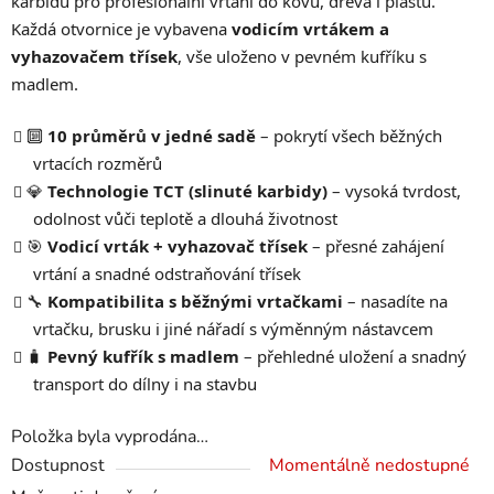
karbidů pro profesionální vrtání do kovu, dřeva i plastů.
Každá otvornice je vybavena
vodicím vrtákem a
vyhazovačem třísek
, vše uloženo v pevném kufříku s
madlem.
🔟
10 průměrů v jedné sadě
– pokrytí všech běžných
vrtacích rozměrů
💎
Technologie TCT (slinuté karbidy)
– vysoká tvrdost,
odolnost vůči teplotě a dlouhá životnost
🎯
Vodicí vrták + vyhazovač třísek
– přesné zahájení
vrtání a snadné odstraňování třísek
🔧
Kompatibilita s běžnými vrtačkami
– nasadíte na
vrtačku, brusku i jiné nářadí s výměnným nástavcem
🧳
Pevný kufřík s madlem
– přehledné uložení a snadný
transport do dílny i na stavbu
Položka byla vyprodána…
Dostupnost
Momentálně nedostupné