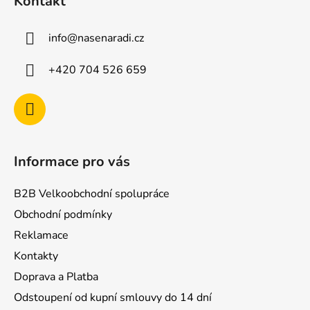
Kontakt
p
a
info
@
nasenaradi.cz
t
í
+420 704 526 659
Informace pro vás
B2B Velkoobchodní spolupráce
Obchodní podmínky
Reklamace
Kontakty
Doprava a Platba
Odstoupení od kupní smlouvy do 14 dní