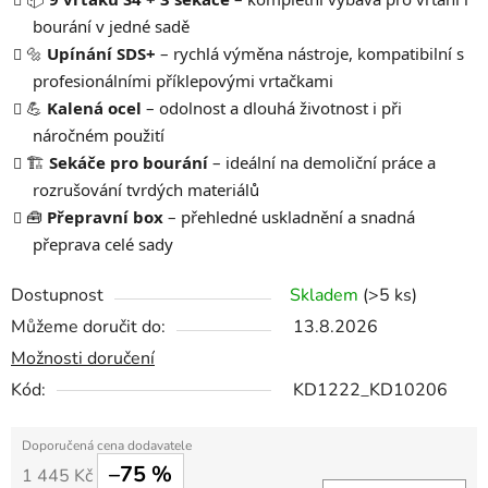
bourání v jedné sadě
🔩
Upínání SDS+
– rychlá výměna nástroje, kompatibilní s
profesionálními příklepovými vrtačkami
💪
Kalená ocel
– odolnost a dlouhá životnost i při
náročném použití
🏗️
Sekáče pro bourání
– ideální na demoliční práce a
rozrušování tvrdých materiálů
🧰
Přepravní box
– přehledné uskladnění a snadná
přeprava celé sady
Dostupnost
Skladem
(>5 ks)
Můžeme doručit do:
13.8.2026
Možnosti doručení
Kód:
KD1222_KD10206
–75 %
1 445 Kč