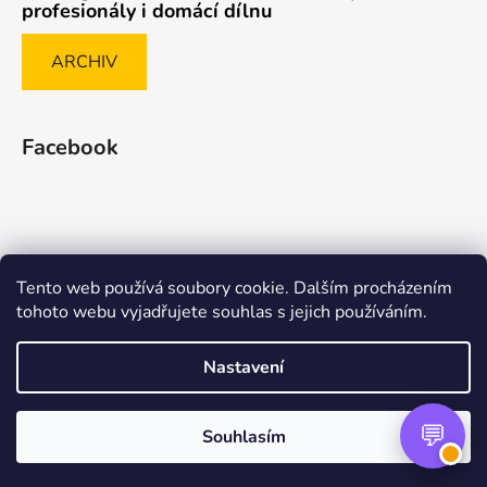
profesionály i domácí dílnu
ARCHIV
Facebook
Tento web používá soubory cookie. Dalším procházením
Způsob ověřování recenzí
tohoto webu vyjadřujete souhlas s jejich používáním.
Nastavení
Vytvořil Shoptet Premium
Souhlasím
Copyright 2026
nasenaradi.cz
. Všechna práva
vyhrazena.