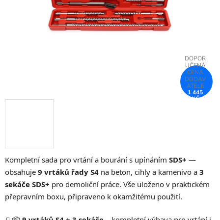
1 445
KČ
–75 %
Kompletní sada pro vrtání a bourání s upínáním
SDS+
—
obsahuje
9 vrtáků řady S4
na beton, cihly a kamenivo a
3
sekáče SDS+
pro demoliční práce. Vše uloženo v praktickém
přepravním boxu, připraveno k okamžitému použití.
📦
9 vrtáků S4 + 3 sekáče
– kompletní výbava pro vrtání i