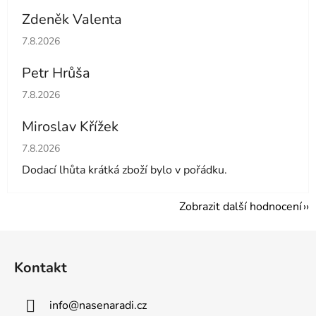
Zdeněk Valenta
Hodnocení obchodu je 5 z 5 hvězdiček.
7.8.2026
Petr Hrůša
Hodnocení obchodu je 5 z 5 hvězdiček.
7.8.2026
Miroslav Křížek
Hodnocení obchodu je 5 z 5 hvězdiček.
7.8.2026
Dodací lhůta krátká zboží bylo v pořádku.
Zobrazit další hodnocení
Z
á
Kontakt
p
a
info
@
nasenaradi.cz
t