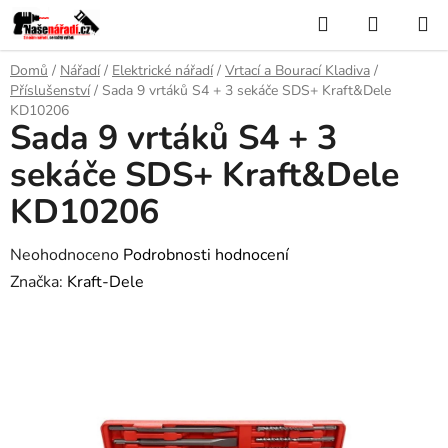
Přejít
Hledat
NÁKUP
na
KOŠÍK
obsah
Domů
/
Nářadí
/
Elektrické nářadí
/
Vrtací a Bourací Kladiva
/
Příslušenství
/
Sada 9 vrtáků S4 + 3 sekáče SDS+ Kraft&Dele
KD10206
Sada 9 vrtáků S4 + 3
sekáče SDS+ Kraft&Dele
KD10206
Průměrné
Neohodnoceno
Podrobnosti hodnocení
hodnocení
Značka:
Kraft-Dele
produktu
je
0,0
z
5
hvězdiček.