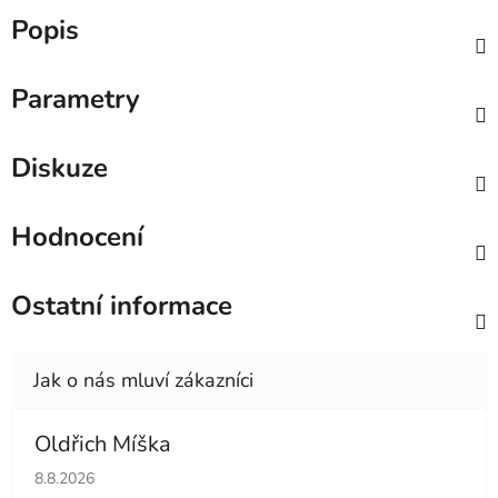
Popis
Parametry
Diskuze
Hodnocení
Ostatní informace
Oldřich Míška
Hodnocení obchodu je 5 z 5 hvězdiček.
8.8.2026