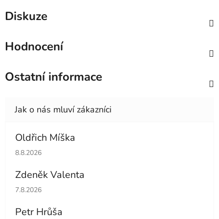
Diskuze
Hodnocení
Ostatní informace
Oldřich Míška
Hodnocení obchodu je 5 z 5 hvězdiček.
8.8.2026
Zdeněk Valenta
Hodnocení obchodu je 5 z 5 hvězdiček.
7.8.2026
Petr Hrůša