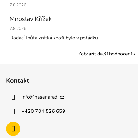
Hodnocení obchodu je 5 z 5 hvězdiček.
7.8.2026
Miroslav Křížek
Hodnocení obchodu je 5 z 5 hvězdiček.
7.8.2026
Dodací lhůta krátká zboží bylo v pořádku.
Zobrazit další hodnocení
Z
á
Kontakt
p
a
info
@
nasenaradi.cz
t
í
+420 704 526 659