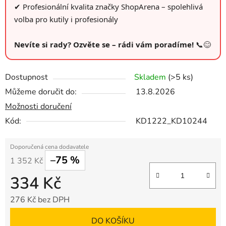
✔ Profesionální kvalita značky ShopArena – spolehlivá
volba pro kutily i profesionály
Nevíte si rady? Ozvěte se – rádi vám poradíme!
📞😊
Dostupnost
Skladem
(>5 ks)
Můžeme doručit do:
13.8.2026
Možnosti doručení
Kód:
KD1222_KD10244
–75 %
1 352 Kč
334 Kč
276 Kč bez DPH
Měrná cena:
DO KOŠÍKU