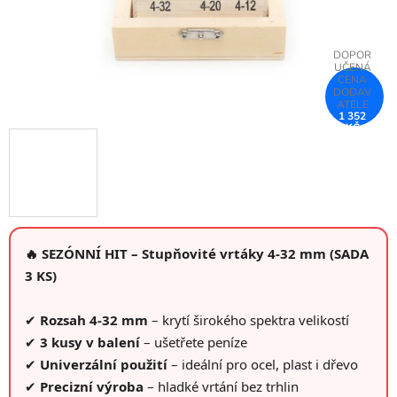
1 352
KČ
–75 %
🔥 SEZÓNNÍ HIT – Stupňovité vrtáky 4-32 mm (SADA
3 KS)
✔
Rozsah 4-32 mm
– krytí širokého spektra velikostí
✔
3 kusy v balení
– ušetřete peníze
✔
Univerzální použití
– ideální pro ocel, plast i dřevo
✔
Precizní výroba
– hladké vrtání bez trhlin