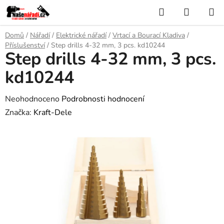
Přejít
Hledat
NÁKUP
na
KOŠÍK
obsah
Domů
/
Nářadí
/
Elektrické nářadí
/
Vrtací a Bourací Kladiva
/
Příslušenství
/
Step drills 4-32 mm, 3 pcs. kd10244
Step drills 4-32 mm, 3 pcs.
kd10244
Průměrné
Neohodnoceno
Podrobnosti hodnocení
hodnocení
Značka:
Kraft-Dele
produktu
je
0,0
z
5
hvězdiček.