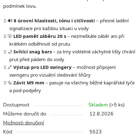
podmínek lovu.
🔊
8 úrovní hlasitosti, tónu i citlivosti
– přesné ladění
signalizace pro každou situaci u vody
💡
LED paměť záběru 20 s
– nezmeškáte záběr ani při
krátkém odběhnutí od prutu
🌙
Svítící snag bars
– za tmy viditelné záchytné lišty chrání
prut před pádem do vody
🔗
Výstup pro LED swingery
– možnost připojení
swingeru pro vizuální sledování šňůry
🔩
Závit M9 mm
– pasuje na všechny běžné kaprářské tyče
a pod-podpěry
Dostupnost
Skladem
(>5 ks)
Můžeme doručit do:
12.8.2026
Možnosti doručení
Kód:
5523