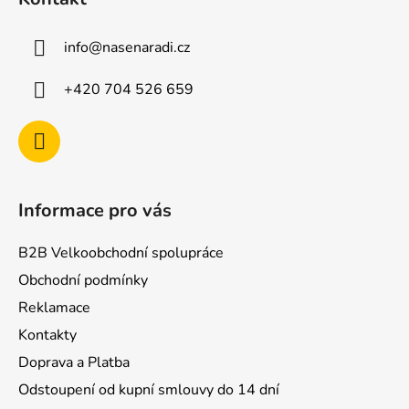
p
a
info
@
nasenaradi.cz
t
í
+420 704 526 659
Informace pro vás
B2B Velkoobchodní spolupráce
Obchodní podmínky
Reklamace
Kontakty
Doprava a Platba
Odstoupení od kupní smlouvy do 14 dní