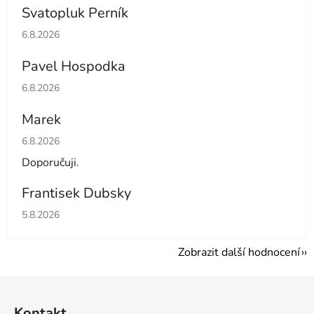
Svatopluk Perník
Hodnocení obchodu je 5 z 5 hvězdiček.
6.8.2026
Pavel Hospodka
Hodnocení obchodu je 5 z 5 hvězdiček.
6.8.2026
Marek
Hodnocení obchodu je 4 z 5 hvězdiček.
6.8.2026
Doporučuji.
Frantisek Dubsky
Hodnocení obchodu je 5 z 5 hvězdiček.
5.8.2026
Zobrazit další hodnocení
Z
á
Kontakt