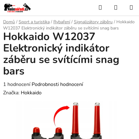
Přejít
Hledat
NÁKUP
na
KOŠÍK
obsah
Domů
/
Sport a turistika
/
Rybaření
/
Signalizátory záběru
/
Hokkaido
W12037 Elektronický indikátor záběru se svítícími snag bars
Hokkaido W12037
Elektronický indikátor
záběru se svítícími snag
bars
Průměrné
1 hodnocení
Podrobnosti hodnocení
hodnocení
Značka:
Hokkaido
produktu
je
5,0
z
5