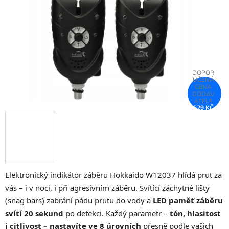
hvězdiček.
529 KČ
–25 %
Elektronický indikátor záběru Hokkaido W12037 hlídá prut za
vás – i v noci, i při agresivním záběru. Svítící záchytné lišty
(snag bars) zabrání pádu prutu do vody a
LED paměť záběru
svítí 20 sekund
po detekci. Každý parametr –
tón, hlasitost
i citlivost – nastavíte ve 8 úrovních
přesně podle vašich