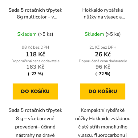
Sada 5 rotačních třpytek
Hokkaido rybářské
8g multicolor - v
nůžky na vlasec a
krabičce
pletenku s ochranným
Průměrné
krytem
Skladem
(>5 ks)
Skladem
(>5 ks)
hodnocení
produktu
98 Kč bez DPH
21 Kč bez DPH
118 Kč
26 Kč
je
5,0
163 Kč
96 Kč
z
(–27 %)
(–72 %)
5
hvězdiček.
DO KOŠÍKU
DO KOŠÍKU
Sada 5 rotačních třpytek
Kompaktní rybářské
8 g – vícebarevné
nůžky Hokkaido zvládnou
provedení– účinné
čistý střih monofilního
nástrahy na dravé
vlascu, fluorocarbonu i