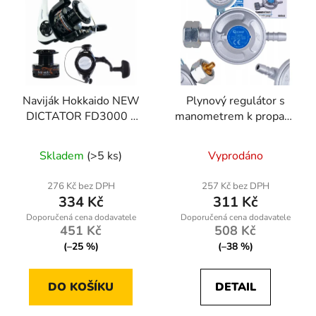
Naviják Hokkaido NEW
Plynový regulátor s
DICTATOR FD3000 s
manometrem k propan-
přední brzdou a
butanové lahvi 37 mbar,
Průměrné
náhradní cívkou
1,5 kg/h
Skladem
(>5 ks)
Vyprodáno
hodnocení
produktu
276 Kč bez DPH
257 Kč bez DPH
334 Kč
311 Kč
je
5,0
451 Kč
508 Kč
z
(–25 %)
(–38 %)
5
hvězdiček.
DO KOŠÍKU
DETAIL