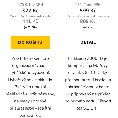
270 Kč bez DPH
495 Kč bez DPH
327 Kč
599 Kč
441 Kč
809 Kč
(–25 %)
(–25 %)
DO KOŠÍKU
DETAIL
Praktické řešení pro
Hokkaido 2000FD je
organizaci návnad a
kompaktní přívlačový
rybářského vybavení.
naviják s 9+1 ložisky,
Rybářský box Hokkaido
přesnou přední brzdou a
3v1 vám umožní
náhradní cívkou v balení
přehledně uložit nástrahy,
— připravený na přívlač
návnady i drobné
od prvního hodu. Převod
příslušenství – ideální
cca 5,1:1 a...
pomocník...