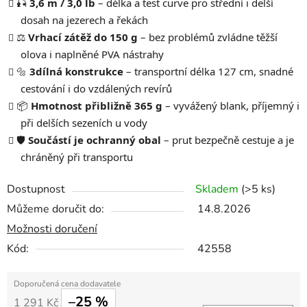
🎣
3,6 m / 3,0 lb
– délka a test curve pro střední i delší
dosah na jezerech a řekách
⚖️
Vrhací zátěž do 150 g
– bez problémů zvládne těžší
olova i naplněné PVA nástrahy
🔩
3dílná konstrukce
– transportní délka 127 cm, snadné
cestování i do vzdálených revírů
📦
Hmotnost přibližně 365 g
– vyvážený blank, příjemný i
při delších sezeních u vody
🛡️
Součástí je ochranný obal
– prut bezpečně cestuje a je
chráněný při transportu
Dostupnost
Skladem
(>5 ks)
Můžeme doručit do:
14.8.2026
Možnosti doručení
Kód:
42558
–25 %
1 291 Kč