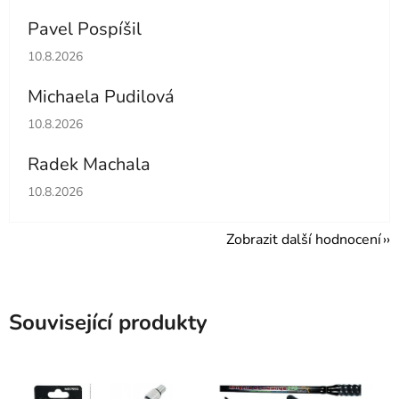
Pavel Pospíšil
Hodnocení obchodu je 5 z 5 hvězdiček.
10.8.2026
Michaela Pudilová
Hodnocení obchodu je 5 z 5 hvězdiček.
10.8.2026
Radek Machala
Hodnocení obchodu je 5 z 5 hvězdiček.
10.8.2026
Zobrazit další hodnocení
Související produkty