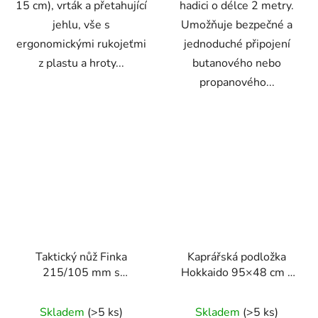
15 cm), vrták a přetahující
hadici o délce 2 metry.
jehlu, vše s
Umožňuje bezpečné a
ergonomickými rukojeťmi
jednoduché připojení
z plastu a hroty...
butanového nebo
propanového...
Taktický nůž Finka
Kaprářská podložka
215/105 mm s
Hokkaido 95×48 cm –
pouzdrem BLACK
šetrná ochrana ryby při
SURVIVAL SERIES –
vyhákování a vážení
Skladem
(>5 ks)
Skladem
(>5 ks)