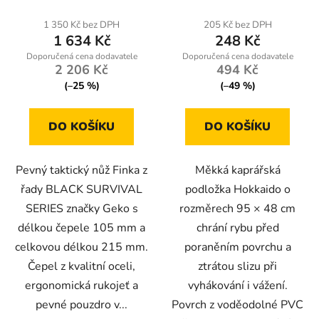
Geko
1 350 Kč bez DPH
205 Kč bez DPH
1 634 Kč
248 Kč
2 206 Kč
494 Kč
(–25 %)
(–49 %)
DO KOŠÍKU
DO KOŠÍKU
Pevný taktický nůž Finka z
Měkká kaprářská
řady BLACK SURVIVAL
podložka Hokkaido o
SERIES značky Geko s
rozměrech 95 × 48 cm
délkou čepele 105 mm a
chrání rybu před
celkovou délkou 215 mm.
poraněním povrchu a
Čepel z kvalitní oceli,
ztrátou slizu při
ergonomická rukojeť a
vyhákování i vážení.
pevné pouzdro v...
Povrch z voděodolné PVC