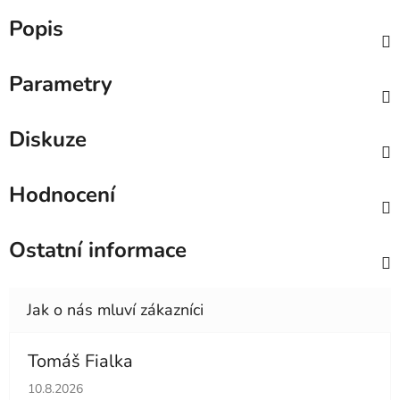
Popis
Parametry
Diskuze
Hodnocení
Ostatní informace
Tomáš Fialka
Hodnocení obchodu je 5 z 5 hvězdiček.
10.8.2026