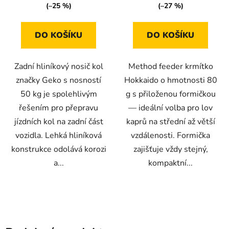
(–25 %)
(–27 %)
DO KOŠÍKU
DO KOŠÍKU
Zadní hliníkový nosič kol
Method feeder krmítko
značky Geko s nosností
Hokkaido o hmotnosti 80
50 kg je spolehlivým
g s přiloženou formičkou
řešením pro přepravu
— ideální volba pro lov
jízdních kol na zadní část
kaprů na střední až větší
vozidla. Lehká hliníková
vzdálenosti. Formička
konstrukce odolává korozi
zajišťuje vždy stejný,
a...
kompaktní...