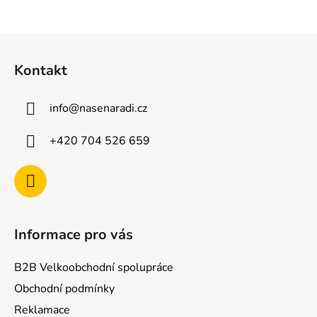
Z
á
Kontakt
p
a
info
@
nasenaradi.cz
t
í
+420 704 526 659
Informace pro vás
B2B Velkoobchodní spolupráce
Obchodní podmínky
Reklamace