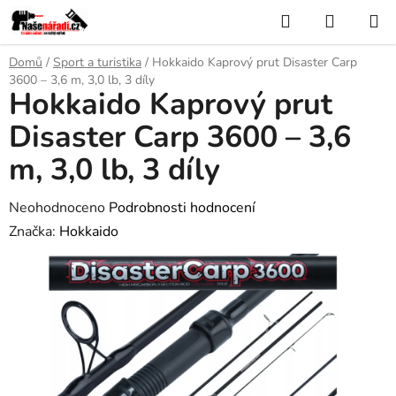
Přejít
Hledat
NÁKUP
na
KOŠÍK
obsah
Domů
/
Sport a turistika
/
Hokkaido Kaprový prut Disaster Carp
3600 – 3,6 m, 3,0 lb, 3 díly
Hokkaido Kaprový prut
Disaster Carp 3600 – 3,6
m, 3,0 lb, 3 díly
Průměrné
Neohodnoceno
Podrobnosti hodnocení
hodnocení
Značka:
Hokkaido
produktu
je
0,0
z
5
hvězdiček.