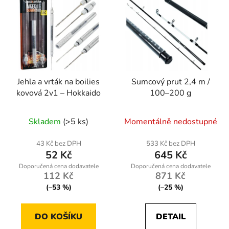
Jehla a vrták na boilies
Sumcový prut 2,4 m /
kovová 2v1 – Hokkaido
100–200 g
Skladem
(>5 ks)
Momentálně nedostupné
43 Kč bez DPH
533 Kč bez DPH
52 Kč
645 Kč
112 Kč
871 Kč
(–53 %)
(–25 %)
DO KOŠÍKU
DETAIL