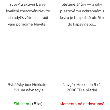
rybyAtraktivní barvy,
pletené šňůry — a díky
kvalitní zpracováníNevíte
plastovému ochrannému
si radyOzvěte se – rádi
krytu je bezpečně uložíte
vám poradíme Nevíte...
do kapsy nebo...
Rybářský box Hokkaido
Naviják Hokkaido 9+1
3v1 na návnady a
2000FD s přední
příslušenství s
brzdou a náhradní
oddělenými přihrádkami
cívkou pro přívlač
Skladem
(>5 ks)
Momentálně nedostupné