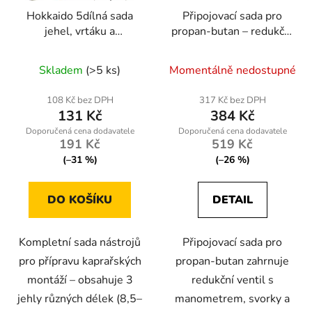
Hokkaido 5dílná sada
Připojovací sada pro
jehel, vrtáku a
propan-butan – redukční
přetahováku na boilies
ventil s manometrem,
Průměrné
svorky a hadice 2 m
Skladem
(>5 ks)
Momentálně nedostupné
hodnocení
produktu
108 Kč bez DPH
317 Kč bez DPH
131 Kč
384 Kč
je
5,0
191 Kč
519 Kč
z
(–31 %)
(–26 %)
5
hvězdiček.
DO KOŠÍKU
DETAIL
Kompletní sada nástrojů
Připojovací sada pro
pro přípravu kaprařských
propan-butan zahrnuje
montáží – obsahuje 3
redukční ventil s
jehly různých délek (8,5–
manometrem, svorky a