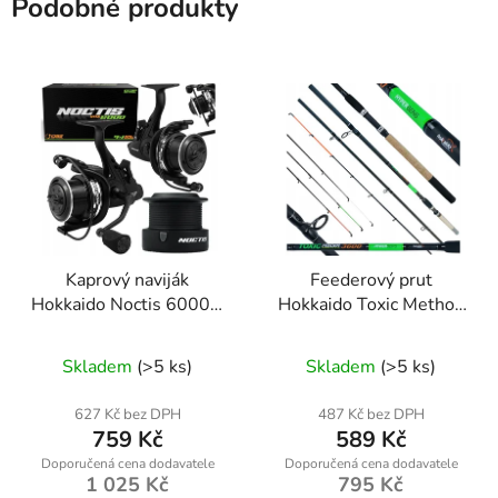
Podobné produkty
Kaprový naviják
Feederový prut
Hokkaido Noctis 6000 s
Hokkaido Toxic Method
volnoběžnou brzdou a
80–180 g
Průměrné
náhradní cívkou pro
Skladem
(>5 ks)
Skladem
(>5 ks)
univerzální lov
hodnocení
produktu
627 Kč bez DPH
487 Kč bez DPH
759 Kč
589 Kč
je
5,0
1 025 Kč
795 Kč