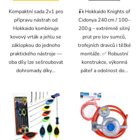
Kompaktní sada 2v1 pro
🎣 Hokkaido Knights of
přípravu nástrah od
Cidonya 240 cm / 100–
Hokkaido kombinuje
200 g – extrémně silný
kovový vrták a jehlu se
prut pro lov sumců,
záklopkou do jednoho
trofejních dravců i těžké
praktického nástroje —
montáže. ✅ Robustní
oba díly lze sešroubovat
konstrukce, výkonná
dohromady díky...
páteř a odolnost do...