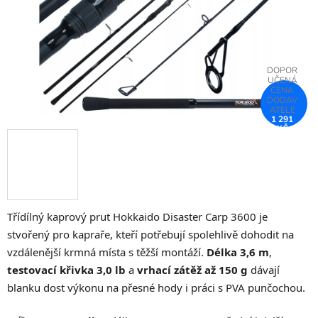
1 291
KČ
–25 %
Třídílný kaprový prut Hokkaido Disaster Carp 3600 je
stvořený pro kapraře, kteří potřebují spolehlivě dohodit na
vzdálenější krmná místa s těžší montáží.
Délka 3,6 m
,
testovací křivka 3,0 lb
a
vrhací zátěž až 150 g
dávají
blanku dost výkonu na přesné hody i práci s PVA punčochou.