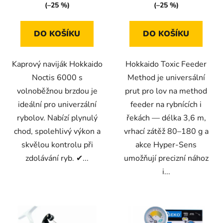
z
(–25 %)
(–25 %)
5
hvězdiček.
DO KOŠÍKU
DO KOŠÍKU
Kaprový naviják Hokkaido
Hokkaido Toxic Feeder
Noctis 6000 s
Method je universální
volnoběžnou brzdou je
prut pro lov na method
ideální pro univerzální
feeder na rybnících i
rybolov. Nabízí plynulý
řekách — délka 3,6 m,
chod, spolehlivý výkon a
vrhací zátěž 80–180 g a
skvělou kontrolu při
akce Hyper-Sens
zdolávání ryb. ✔...
umožňují precizní nához
i...