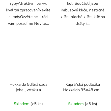
rybyAtraktivní barvy,
kol. Součástí jsou
kvalitní zpracováníNevíte
imbusové klíče, nástrčné
si radyOzvěte se – rádi
klíče, ploché klíče, klíč na
vám poradíme Nevíte...
dráty i...
Hokkaido 5dílná sada
Kaprářská podložka
jehel, vrtáku a
Hokkaido 95×48 cm –
přetahováku na boilies
šetrná ochrana ryby při
Průměrné
vyhákování a vážení
Skladem
(>5 ks)
Skladem
(>5 ks)
hodnocení