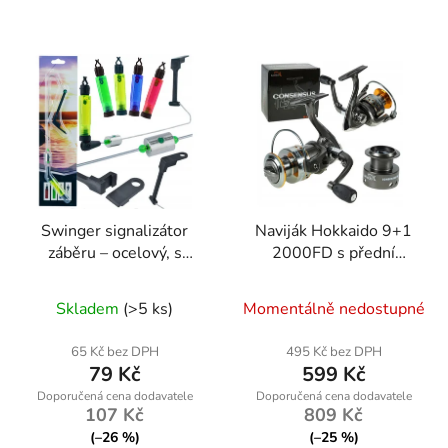
Swinger signalizátor
Naviják Hokkaido 9+1
záběru – ocelový, s
2000FD s přední
regulací zátěže, na
brzdou a náhradní
světlušku
cívkou pro přívlač
Skladem
(>5 ks)
Momentálně nedostupné
65 Kč bez DPH
495 Kč bez DPH
79 Kč
599 Kč
107 Kč
809 Kč
(–26 %)
(–25 %)