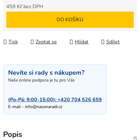
459 Kč bez DPH
Měrná cena:
DO KOŠÍKU
Tisk
Zeptat se
Hlídat
Sdílet
Nevíte si rady s nákupem?
Naše online podpora je tu pro Vás
(Po-Pá: 9:00-15:00):
+420 704 526 659
E-mail -
info@nasenaradi.cz
Popis