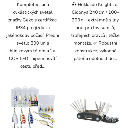
Kompletní sada
🎣 Hokkaido Knights of
cyklistických světel
Cidonya 240 cm / 100–
značky Geko s certifikací
200 g – extrémně silný
IPX4 pro jízdu za
prut pro lov sumců,
jakéhokoliv počasí. Přední
trofejních dravců i těžké
světlo 800 lm s
montáže. ✅ Robustní
hliníkovým tělem a 2×
konstrukce, výkonná
COB LED chipem osvítí
páteř a odolnost do...
cestu před...