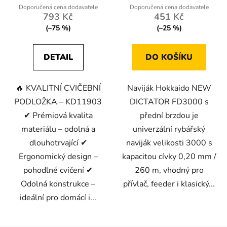
793 Kč
451 Kč
(–75 %)
(–25 %)
DETAIL
DO KOŠÍKU
🔥 KVALITNÍ CVIČEBNÍ
Naviják Hokkaido NEW
PODLOŽKA – KD11903
DICTATOR FD3000 s
✔ Prémiová kvalita
přední brzdou je
materiálu – odolná a
univerzální rybářský
dlouhotrvající ✔
naviják velikosti 3000 s
Ergonomický design –
kapacitou cívky 0,20 mm /
pohodlné cvičení ✔
260 m, vhodný pro
Odolná konstrukce –
přívlač, feeder i klasický...
ideální pro domácí i...