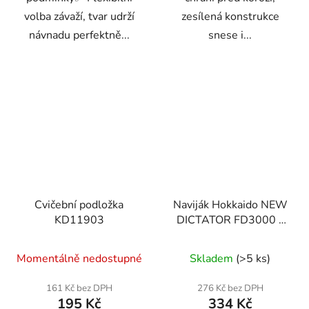
volba závaží, tvar udrží
zesílená konstrukce
návnadu perfektně...
snese i...
Cvičební podložka
Naviják Hokkaido NEW
KD11903
DICTATOR FD3000 s
přední brzdou a
náhradní cívkou
Momentálně nedostupné
Skladem
(>5 ks)
161 Kč bez DPH
276 Kč bez DPH
195 Kč
334 Kč