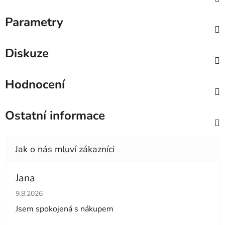
Parametry
Diskuze
Hodnocení
Ostatní informace
Jana
Hodnocení obchodu je 5 z 5 hvězdiček.
9.8.2026
Jsem spokojená s nákupem