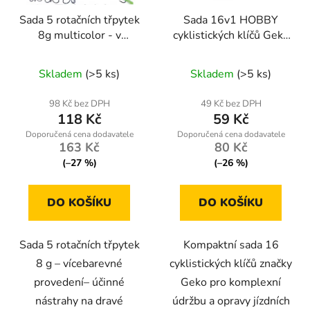
Sada 5 rotačních třpytek
Sada 16v1 HOBBY
8g multicolor - v
cyklistických klíčů Geko
krabičce
– 16 kusů pro údržbu
kola
Skladem
(>5 ks)
Skladem
(>5 ks)
98 Kč bez DPH
49 Kč bez DPH
118 Kč
59 Kč
163 Kč
80 Kč
(–27 %)
(–26 %)
DO KOŠÍKU
DO KOŠÍKU
Sada 5 rotačních třpytek
Kompaktní sada 16
8 g – vícebarevné
cyklistických klíčů značky
provedení– účinné
Geko pro komplexní
nástrahy na dravé
údržbu a opravy jízdních