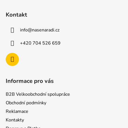
Z
á
Kontakt
p
a
info
@
nasenaradi.cz
t
í
+420 704 526 659
Informace pro vás
B2B Velkoobchodní spolupráce
Obchodní podmínky
Reklamace
Kontakty