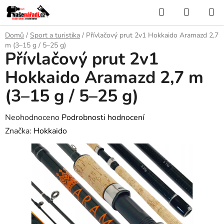
Přejít
Hledat
NÁKUP
na
KOŠÍK
obsah
Domů
/
Sport a turistika
/
Přívlačový prut 2v1 Hokkaido Aramazd 2,7
m (3–15 g / 5–25 g)
Přívlačový prut 2v1
Hokkaido Aramazd 2,7 m
(3–15 g / 5–25 g)
Průměrné
Neohodnoceno
Podrobnosti hodnocení
hodnocení
Značka:
Hokkaido
produktu
je
0,0
z
5
hvězdiček.