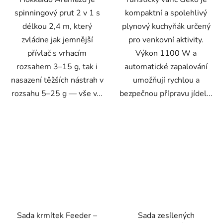
spinningový prut 2 v 1 s
kompaktní a spolehlivý
délkou 2,4 m, který
plynový kuchyňák určený
zvládne jak jemnější
pro venkovní aktivity.
přívlač s vrhacím
Výkon 1100 W a
rozsahem 3–15 g, tak i
automatické zapalování
nasazení těžších nástrah v
umožňují rychlou a
rozsahu 5–25 g — vše v...
bezpečnou přípravu jídel...
Sada krmítek Feeder –
Sada zesílených