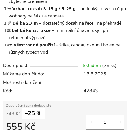
zbytečné přenášení
🎯
Vrhací rozsah 3–15 g / 5–25 g
– od lehkých twisterů po
wobbery na štiku a candáta
📏
Délka 2,7 m
– dostatečný dosah na řece i na přehradě
⚖️
Lehká konstrukce
– minimální únava ruky i při
celodenní výpravě
🐟
Všestranné použití
– štika, candát, okoun i bolen na
různých typech vod
Dostupnost
Skladem
(>5 ks)
Můžeme doručit do:
13.8.2026
Možnosti doručení
Kód:
42843
–25 %
749 Kč
555 Kč