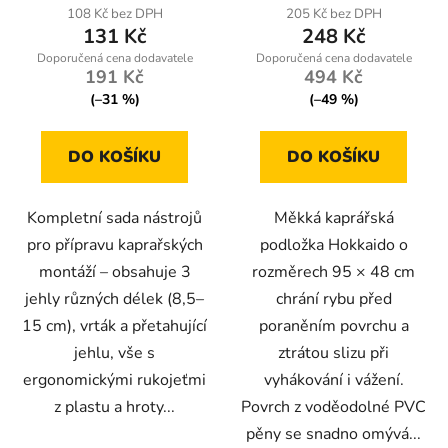
produktu
108 Kč bez DPH
205 Kč bez DPH
131 Kč
248 Kč
je
5,0
191 Kč
494 Kč
z
(–31 %)
(–49 %)
5
hvězdiček.
DO KOŠÍKU
DO KOŠÍKU
Kompletní sada nástrojů
Měkká kaprářská
pro přípravu kaprařských
podložka Hokkaido o
montáží – obsahuje 3
rozměrech 95 × 48 cm
jehly různých délek (8,5–
chrání rybu před
15 cm), vrták a přetahující
poraněním povrchu a
jehlu, vše s
ztrátou slizu při
ergonomickými rukojeťmi
vyhákování i vážení.
z plastu a hroty...
Povrch z voděodolné PVC
pěny se snadno omývá...