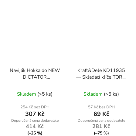
Naviják Hokkaido NEW
Kraft&Dele KD11935
DICTATOR
— Skladací klíče TORX,
RD2000+náhradní cívka
sada 8 kusů (T9–T40)
Průměrné
Skladem
(>5 ks)
Skladem
(>5 ks)
hodnocení
produktu
254 Kč bez DPH
57 Kč bez DPH
307 Kč
69 Kč
je
5,0
414 Kč
281 Kč
z
(–25 %)
(–75 %)