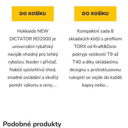
5
hvězdiček.
DO KOŠÍKU
DO KOŠÍKU
Hokkaido NEW
Kompaktní sada 8
DICTATOR RD2000 je
skladacích klíčů s profilem
univerzální rybářský
TORX od Kraft&Dele
naviják vhodný pro lehký
pokryje velikosti T9 až
rybolov, feeder i přívlač.
T40 a díky skládacímu
Nabízí spolehlivý chod,
designu s protiskluzovou
snadné ovládání a skvělý
rukojetí se vejde do každé
poměr výkonu a ceny....
kapsy nebo...
Podobné produkty