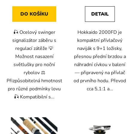
DO KOŠÍKU
DETAIL
🎣 Ocelový swinger
Hokkaido 2000FD je
signalizátor záběru s
kompaktní přívlačový
regulací zátěže 💡
naviják s 9+1 ložisky,
Možnost nasazení
přesnou přední brzdou a
světlušky pro noční
náhradní cívkou v balení
rybolov ⚖️
— připravený na přívlač
Přizpůsobitelná hmotnost
od prvního hodu. Převod
pro různé podmínky lovu
cca 5,1:1 a...
🎣 Kompatibilní s...