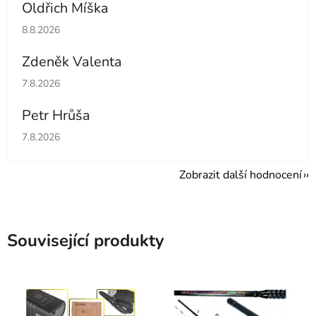
Oldřich Míška
Hodnocení obchodu je 5 z 5 hvězdiček.
8.8.2026
Zdeněk Valenta
Hodnocení obchodu je 5 z 5 hvězdiček.
7.8.2026
Petr Hrůša
Hodnocení obchodu je 5 z 5 hvězdiček.
7.8.2026
Zobrazit další hodnocení
Související produkty