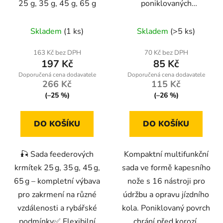
25 g, 35 g, 45 g, 65 g
poniklovaných
cyklistických klíčů 16 v
1 – Geko K02362
Skladem
(1 ks)
Skladem
(>5 ks)
163 Kč bez DPH
70 Kč bez DPH
197 Kč
85 Kč
266 Kč
115 Kč
(–25 %)
(–26 %)
DO KOŠÍKU
DO KOŠÍKU
🎣 Sada feederových
Kompaktní multifunkční
krmítek 25 g, 35 g, 45 g,
sada ve formě kapesního
65 g – kompletní výbava
nože s 16 nástroji pro
pro zakrmení na různé
údržbu a opravu jízdního
vzdálenosti a rybářské
kola. Poniklovaný povrch
podmínky✅ Flexibilní
chrání před korozí,