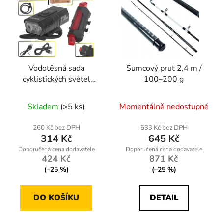
Vodotěsná sada
Sumcový prut 2,4 m /
cyklistických světel
100–200 g
Geko IPX4 – přední 800
lm + zadní 120 lm, USB
Skladem
(>5 ks)
Momentálně nedostupné
nabíjení
260 Kč bez DPH
533 Kč bez DPH
314 Kč
645 Kč
424 Kč
871 Kč
(–25 %)
(–25 %)
DO KOŠÍKU
DETAIL