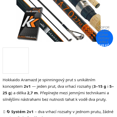
749 KČ
–25 %
Hokkaido Aramazd je spinningový prut s unikátním
konceptem
2v1
— jeden prut, dva vrhací rozsahy (
3–15 g
i
5–
25 g
) a délka
2,7 m
. Přepínejte mezi jemnými technikami a
silnějšími nástrahami bez nutnosti tahat k vodě dva pruty.
🔄
Systém 2v1
– dva vrhací rozsahy v jednom prutu, žádné