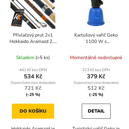
Přívlačový prut 2v1
Kartušový vařič Geko
Hokkaido Aramazd 2,4
1100 W s
m (3–15 g / 5–25 g)
piezozapalováním
Skladem
(>5 ks)
Momentálně nedostupné
441 Kč bez DPH
313 Kč bez DPH
534 Kč
379 Kč
721 Kč
512 Kč
(–25 %)
(–25 %)
DO KOŠÍKU
DETAIL
Hokkaido Aramazd je
Turistický vařič Geko je