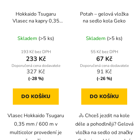
Hokkaido Tsugaru
Potah – gelová vložka
Vlasec na kapry 0,35
na sedlo kola Geko
mm – 600 m Multicolor
Skladem
(>5 ks)
Skladem
(>5 ks)
193 Kč bez DPH
55 Kč bez DPH
233 Kč
67 Kč
327 Kč
91 Kč
(–28 %)
(–26 %)
DO KOŠÍKU
DO KOŠÍKU
Vlasec Hokkaido Tsugaru
🚴 Chceš jezdit na kole
0,35 mm / 600 m v
déle a pohodlněji? Gelová
multicolor provedení je
vložka na sedlo od značky