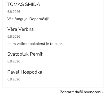
TOMÁŠ ŠMÍDA
Hodnocení obchodu je 5 z 5 hvězdiček.
6.8.2026
Vše funguje! Doporučuji!
Věra Verbná
Hodnocení obchodu je 5 z 5 hvězdiček.
6.8.2026
Jsem velice spokojená je to supr
Svatopluk Perník
Hodnocení obchodu je 5 z 5 hvězdiček.
6.8.2026
Pavel Hospodka
Hodnocení obchodu je 5 z 5 hvězdiček.
6.8.2026
Zobrazit další hodnocení