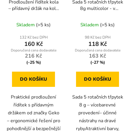
Prodloužení řídítek kola
Sada 5 rotačních třpytek
– přídavný držák na kolo
8g multicolor - v
| Geko
krabičce
Skladem
(>5 ks)
Skladem
(>5 ks)
132 Kč bez DPH
98 Kč bez DPH
160 Kč
118 Kč
216 Kč
163 Kč
(–25 %)
(–27 %)
DO KOŠÍKU
DO KOŠÍKU
Praktické prodloužení
Sada 5 rotačních třpytek
řídítek s přídavným
8 g – vícebarevné
držákem od značky Geko
provedení– účinné
– ergonomické řešení pro
nástrahy na dravé
pohodlnější a bezpečnější
rybyAtraktivní barvy,