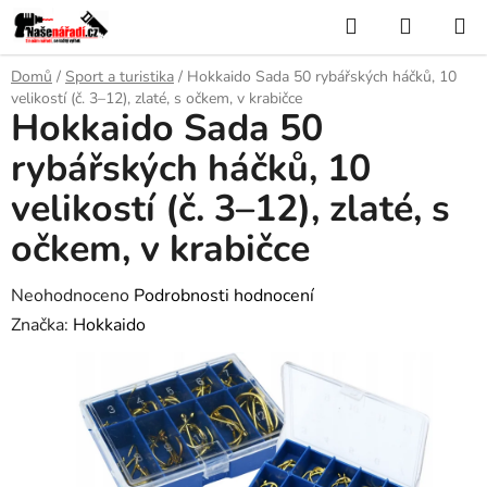
Přejít
Hledat
NÁKUP
na
KOŠÍK
obsah
Domů
/
Sport a turistika
/
Hokkaido Sada 50 rybářských háčků, 10
velikostí (č. 3–12), zlaté, s očkem, v krabičce
Hokkaido Sada 50
rybářských háčků, 10
velikostí (č. 3–12), zlaté, s
očkem, v krabičce
Průměrné
Neohodnoceno
Podrobnosti hodnocení
hodnocení
Značka:
Hokkaido
produktu
je
0,0
z
5