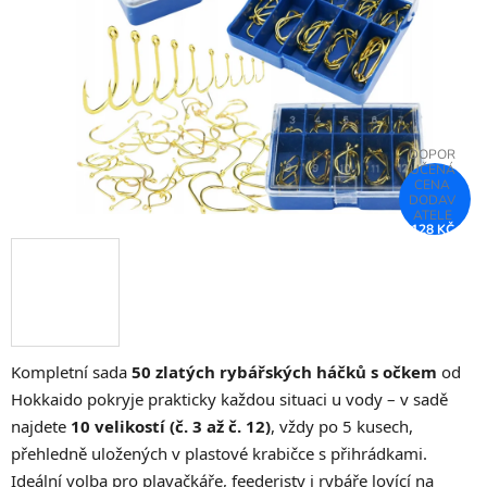
hvězdiček.
128 KČ
–59 %
Kompletní sada
50 zlatých rybářských háčků s očkem
od
Hokkaido pokryje prakticky každou situaci u vody – v sadě
najdete
10 velikostí (č. 3 až č. 12)
, vždy po 5 kusech,
přehledně uložených v plastové krabičce s přihrádkami.
Ideální volba pro plavačkáře, feederisty i rybáře lovící na