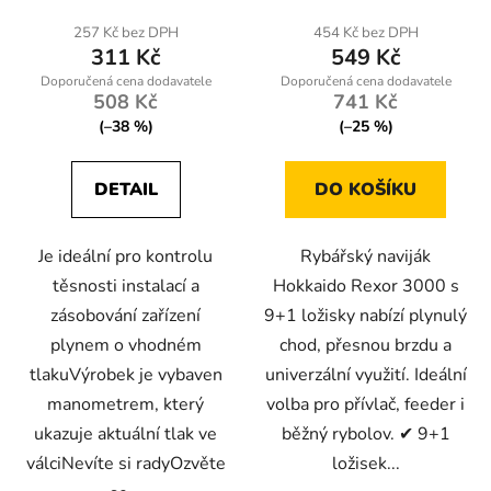
produktu
257 Kč bez DPH
454 Kč bez DPH
311 Kč
549 Kč
je
5,0
508 Kč
741 Kč
z
(–38 %)
(–25 %)
5
hvězdiček.
DETAIL
DO KOŠÍKU
Je ideální pro kontrolu
Rybářský naviják
těsnosti instalací a
Hokkaido Rexor 3000 s
zásobování zařízení
9+1 ložisky nabízí plynulý
plynem o vhodném
chod, přesnou brzdu a
tlakuVýrobek je vybaven
univerzální využití. Ideální
manometrem, který
volba pro přívlač, feeder i
ukazuje aktuální tlak ve
běžný rybolov. ✔ 9+1
válciNevíte si radyOzvěte
ložisek...