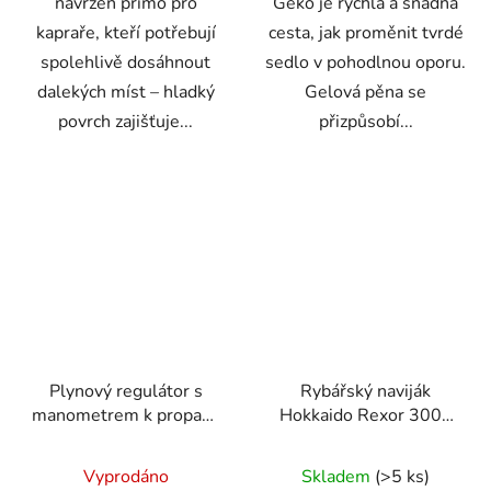
navržen přímo pro
Geko je rychlá a snadná
kapraře, kteří potřebují
cesta, jak proměnit tvrdé
spolehlivě dosáhnout
sedlo v pohodlnou oporu.
dalekých míst – hladký
Gelová pěna se
povrch zajišťuje...
přizpůsobí...
Plynový regulátor s
Rybářský naviják
manometrem k propan-
Hokkaido Rexor 3000
butanové lahvi 37 mbar,
9+1 ložisek – 2x
Průměrné
1,5 kg/h
hliníková cívka
Vyprodáno
Skladem
(>5 ks)
hodnocení