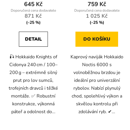
645 Kč
759 Kč
871 Kč
1 025 Kč
(–25 %)
(–25 %)
DETAIL
DO KOŠÍKU
🎣 Hokkaido Knights of
Kaprový naviják Hokkaido
Cidonya 240 cm / 100–
Noctis 6000 s
200 g – extrémně silný
volnoběžnou brzdou je
prut pro lov sumců,
ideální pro univerzální
trofejních dravců i těžké
rybolov. Nabízí plynulý
montáže. ✅ Robustní
chod, spolehlivý výkon a
konstrukce, výkonná
skvělou kontrolu při
páteř a odolnost do...
zdolávání ryb. ✔...