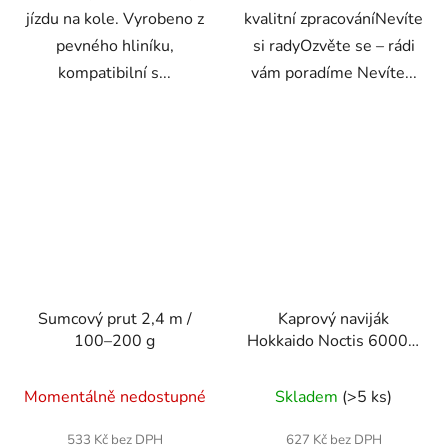
jízdu na kole. Vyrobeno z
kvalitní zpracováníNevíte
pevného hliníku,
si radyOzvěte se – rádi
kompatibilní s...
vám poradíme Nevíte...
Sumcový prut 2,4 m /
Kaprový naviják
100–200 g
Hokkaido Noctis 6000 s
volnoběžnou brzdou a
náhradní cívkou pro
Momentálně nedostupné
Skladem
(>5 ks)
univerzální lov
533 Kč bez DPH
627 Kč bez DPH