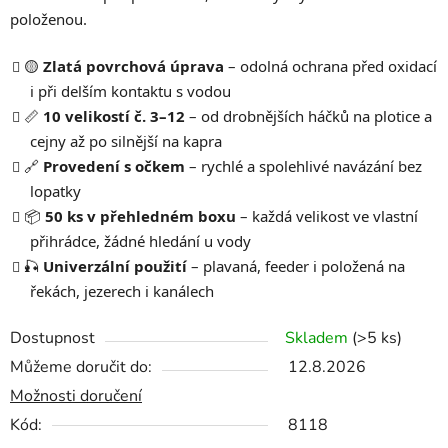
položenou.
🟡
Zlatá povrchová úprava
– odolná ochrana před oxidací
i při delším kontaktu s vodou
📏
10 velikostí č. 3–12
– od drobnějších háčků na plotice a
cejny až po silnější na kapra
🔗
Provedení s očkem
– rychlé a spolehlivé navázání bez
lopatky
📦
50 ks v přehledném boxu
– každá velikost ve vlastní
přihrádce, žádné hledání u vody
🎣
Univerzální použití
– plavaná, feeder i položená na
řekách, jezerech i kanálech
Dostupnost
Skladem
(>5 ks)
Můžeme doručit do:
12.8.2026
Možnosti doručení
Kód:
8118