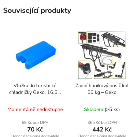
Související produkty
Vložka do turistické
Zadní hliníkový nosič kol
chladničky Geko, 16,5 x
50 kg – Geko
9 x 3,5 cm, objem 400
ml
Momentálně nedostupné
Skladem
(>5 ks)
58 Kč bez DPH
365 Kč bez DPH
70 Kč
442 Kč