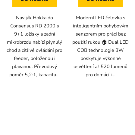
Naviják Hokkaido
Moderní LED čelovka s
Consensus RD 2000 s
inteligentním pohybovým
9+1 ložisky a zadní
senzorem pro práci bez
mikrobrzdu nabízí plynulý
použití rukou 🏠 Dual LED
chod a citlivé ovládání pro
COB technologie 8W
feeder, položenou i
poskytuje výkonné
plavanou. Převodový
osvětlení až 520 lumenů
poměr 5,2:1, kapacita...
pro domácí i...