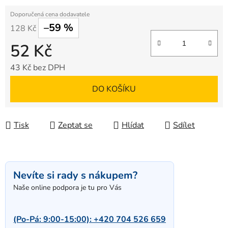
–59 %
128 Kč
52 Kč
43 Kč bez DPH
Měrná cena:
DO KOŠÍKU
Tisk
Zeptat se
Hlídat
Sdílet
Nevíte si rady s nákupem?
Naše online podpora je tu pro Vás
(Po-Pá: 9:00-15:00):
+420 704 526 659