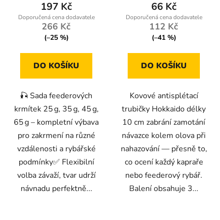
197 Kč
66 Kč
266 Kč
112 Kč
(–25 %)
(–41 %)
DO KOŠÍKU
DO KOŠÍKU
🎣 Sada feederových
Kovové antisplétací
krmítek 25 g, 35 g, 45 g,
trubičky Hokkaido délky
65 g – kompletní výbava
10 cm zabrání zamotání
pro zakrmení na různé
návazce kolem olova při
vzdálenosti a rybářské
nahazování — přesně to,
podmínky✅ Flexibilní
co ocení každý kapraře
volba závaží, tvar udrží
nebo feederový rybář.
návnadu perfektně...
Balení obsahuje 3...