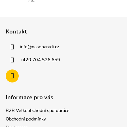
se...
Z
á
Kontakt
p
a
info
@
nasenaradi.cz
t
í
+420 704 526 659
Informace pro vás
B2B Velkoobchodní spolupráce
Obchodní podmínky