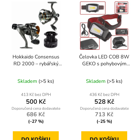
Hokkaido Consensus
Čelovka LED COB 8W
RD 2000 – rybářský
GEKO s pohybovým
naviják se zadní brzdou,
senzorem – 520lm,
9+1 ložisek + náhradní
IP44, nabíjecí 1800mAh
Skladem
(>5 ks)
Skladem
(>5 ks)
cívka
413 Kč bez DPH
436 Kč bez DPH
500 Kč
528 Kč
686 Kč
713 Kč
(–27 %)
(–25 %)
DO KOŠÍKU
DO KOŠÍKU