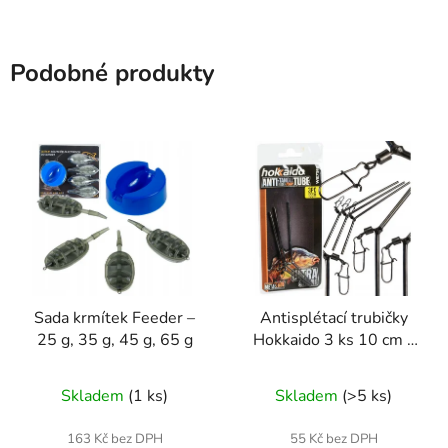
Podobné produkty
Sada krmítek Feeder –
Antisplétací trubičky
25 g, 35 g, 45 g, 65 g
Hokkaido 3 ks 10 cm –
kovové, proti zamotání
montáže
Skladem
(1 ks)
Skladem
(>5 ks)
163 Kč bez DPH
55 Kč bez DPH