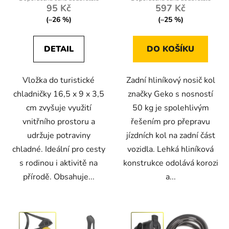
95 Kč
597 Kč
(–26 %)
(–25 %)
DETAIL
DO KOŠÍKU
Vložka do turistické
Zadní hliníkový nosič kol
chladničky 16,5 x 9 x 3,5
značky Geko s nosností
cm zvyšuje využití
50 kg je spolehlivým
vnitřního prostoru a
řešením pro přepravu
udržuje potraviny
jízdních kol na zadní část
chladné. Ideální pro cesty
vozidla. Lehká hliníková
s rodinou i aktivitě na
konstrukce odolává korozi
přírodě. Obsahuje...
a...