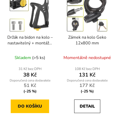
Držák na bidon na kolo –
Zámek na kolo Geko
nastavitelný + montážní
12x800 mm
šrouby (Geko K02372)
Skladem
(>5 ks)
Momentálně nedostupné
31 Kč bez DPH
108 Kč bez DPH
38 Kč
131 Kč
51 Kč
177 Kč
(–25 %)
(–25 %)
DO KOŠÍKU
DETAIL