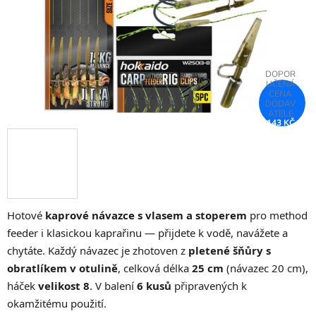
143 KČ
–35 %
Hotové
kaprové návazce s vlasem a stoperem
pro method
feeder i klasickou kaprařinu — přijdete k vodě, navážete a
chytáte. Každý návazec je zhotoven z
pletené šňůry s
obratlíkem v otulině
, celková délka
25 cm
(návazec 20 cm),
háček
velikost 8
. V balení
6 kusů
připravených k
okamžitému použití.