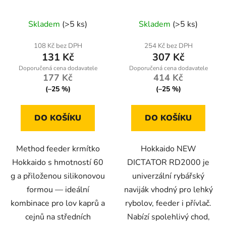
silikonová forma
RD2000+náhradní cívka
Průměrné
Skladem
(>5 ks)
Skladem
(>5 ks)
hodnocení
produktu
108 Kč bez DPH
254 Kč bez DPH
131 Kč
307 Kč
je
5,0
177 Kč
414 Kč
z
(–25 %)
(–25 %)
5
hvězdiček.
DO KOŠÍKU
DO KOŠÍKU
Method feeder krmítko
Hokkaido NEW
Hokkaido s hmotností 60
DICTATOR RD2000 je
g a přiloženou silikonovou
univerzální rybářský
formou — ideální
naviják vhodný pro lehký
kombinace pro lov kaprů a
rybolov, feeder i přívlač.
cejnů na středních
Nabízí spolehlivý chod,