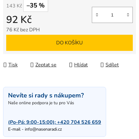
–35 %
143 Kč
92 Kč
76 Kč bez DPH
Měrná cena:
DO KOŠÍKU
Tisk
Zeptat se
Hlídat
Sdílet
Nevíte si rady s nákupem?
Naše online podpora je tu pro Vás
(Po-Pá: 9:00-15:00):
+420 704 526 659
E-mail -
info@nasenaradi.cz