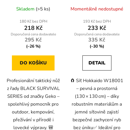
Průměrné
Průměrné
Skladem
(>5 ks)
Momentálně nedostupné
hodnocení
hodnocení
produktu
produktu
180 Kč bez DPH
193 Kč bez DPH
218 Kč
233 Kč
je
je
5,0
5,0
295 Kč
335 Kč
z
z
(–26 %)
(–30 %)
5
5
hvězdiček.
hvězdiček.
DO KOŠÍKU
DETAIL
Profesionální taktický nůž
🧲 Síť Hokkaido W18001
z řady BLACK SURVIVAL
– pevná a prostorná
SERIES od značky Geko –
(130 × 130 cm) – díky
spolehlivý pomocník pro
robustním materiálům a
outdoor, kempování,
jemné síťovině zajistí
přežívání v přírodě i
bezpečné zachycení ryb
lovecké výpravy. 🎒
bez úniku✅ Ideální pro