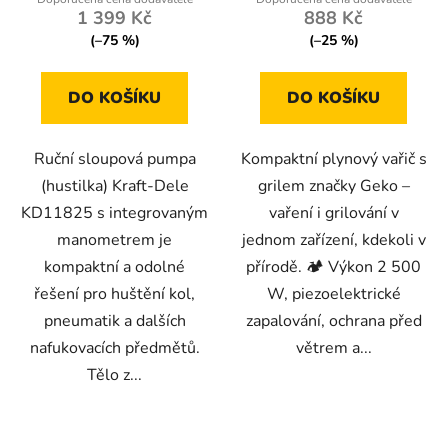
1 399 Kč
888 Kč
(–75 %)
(–25 %)
DO KOŠÍKU
DO KOŠÍKU
Ruční sloupová pumpa
Kompaktní plynový vařič s
(hustilka) Kraft-Dele
grilem značky Geko –
KD11825 s integrovaným
vaření i grilování v
manometrem je
jednom zařízení, kdekoli v
kompaktní a odolné
přírodě. 🏕️ Výkon 2 500
řešení pro huštění kol,
W, piezoelektrické
pneumatik a dalších
zapalování, ochrana před
nafukovacích předmětů.
větrem a...
Tělo z...