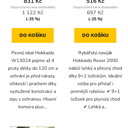
831 Kč
516 Kč
1 122 Kč
697 Kč
(–25 %)
(–25 %)
DO KOŠÍKU
DO KOŠÍKU
Pevný obal Hokkaido
Rybářský naviják
W13024 pojme až 4
Hokkaido Rexor 2000
pruty délky do 120 cm a
nabízí lehký a přesný chod
ochrání je před nárazy,
díky 9+1 ložiskům. Ideální
vlhkostí i prachem díky
volba pro přívlač i
vyztužené konstrukci a
jemnější rybolov. ✔ 9+1
zipu s ochranou. Hlavní
ložisek pro plynulý chod
komora plus...
✔ Lehká a...