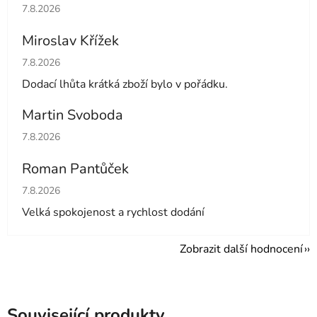
Hodnocení obchodu je 5 z 5 hvězdiček.
7.8.2026
Miroslav Křížek
Hodnocení obchodu je 5 z 5 hvězdiček.
7.8.2026
Dodací lhůta krátká zboží bylo v pořádku.
Martin Svoboda
Hodnocení obchodu je 5 z 5 hvězdiček.
7.8.2026
Roman Pantůček
Hodnocení obchodu je 5 z 5 hvězdiček.
7.8.2026
Velká spokojenost a rychlost dodání
Zobrazit další hodnocení
Související produkty