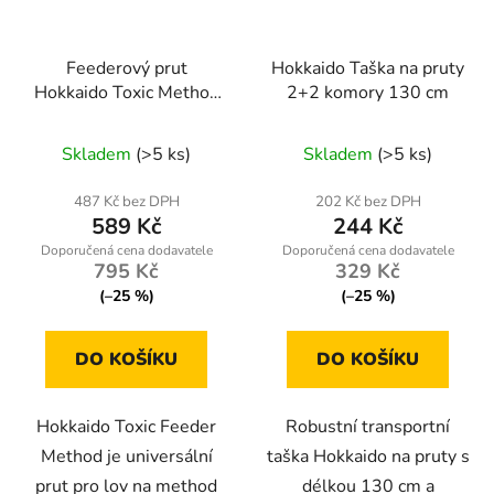
Feederový prut
Hokkaido Taška na pruty
Hokkaido Toxic Method
2+2 komory 130 cm
80–180 g
Průměrné
Průměrné
Skladem
(>5 ks)
Skladem
(>5 ks)
hodnocení
hodnocení
produktu
produktu
487 Kč bez DPH
202 Kč bez DPH
589 Kč
244 Kč
je
je
5,0
5,0
795 Kč
329 Kč
z
z
(–25 %)
(–25 %)
5
5
hvězdiček.
hvězdiček.
DO KOŠÍKU
DO KOŠÍKU
Hokkaido Toxic Feeder
Robustní transportní
Method je universální
taška Hokkaido na pruty s
prut pro lov na method
délkou 130 cm a