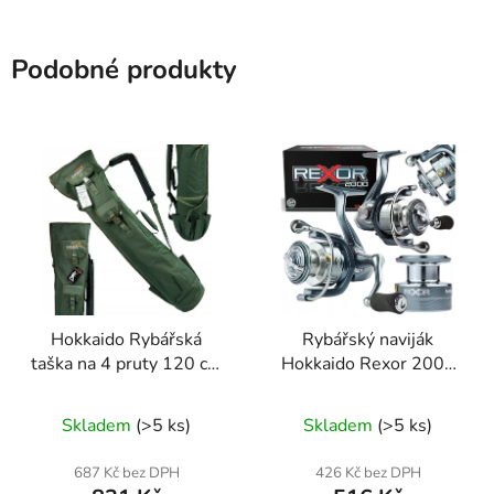
Podobné produkty
Hokkaido Rybářská
Rybářský naviják
taška na 4 pruty 120 cm
Hokkaido Rexor 2000
W13024
9+1 ložisek – lehký a
přesný chod
Skladem
(>5 ks)
Skladem
(>5 ks)
687 Kč bez DPH
426 Kč bez DPH