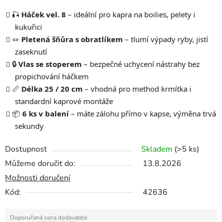
🎣
Háček vel. 8
– ideální pro kapra na boilies, pelety i
kukuřici
🪢
Pletená šňůra s obratlíkem
– tlumí výpady ryby, jistí
zaseknutí
🔒
Vlas se stoperem
– bezpečné uchycení nástrahy bez
propichování háčkem
📏
Délka 25 / 20 cm
– vhodná pro method krmítka i
standardní kaprové montáže
📦
6 ks v balení
– máte zálohu přímo v kapse, výměna trvá
sekundy
Dostupnost
Skladem
(>5 ks)
Můžeme doručit do:
13.8.2026
Možnosti doručení
Kód:
42636