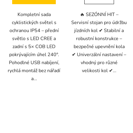
Kompletní sada
🔥 SEZÓNNÍ HIT –
cyklistických světel s
Servisní stojan pro údržbu
ochranou IP54 – přední
jízdních kol ✔ Stabilní a
světlo s LED CREE a
robustní konstrukce –
zadní s 5× COB LED
bezpečné upevnění kola
pokrývajícím úhel 240°.
✔ Univerzální nastavení –
Pohodlné USB nabíjení,
vhodný pro různé
rychlá montáž bez nářadí
velikosti kol ✔...
a...