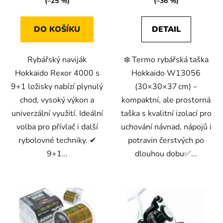
(–25 %)
(–36 %)
DO KOŠÍKU
DETAIL
Rybářský naviják
❄️ Termo rybářská taška
Hokkaido Rexor 4000 s
Hokkaido W13056
9+1 ložisky nabízí plynulý
(30×30×37 cm) –
chod, vysoký výkon a
kompaktní, ale prostorná
univerzální využití. Ideální
taška s kvalitní izolací pro
volba pro přívlač i další
uchování návnad, nápojů i
rybolovné techniky. ✔
potravin čerstvých po
9+1...
dlouhou dobu✅...