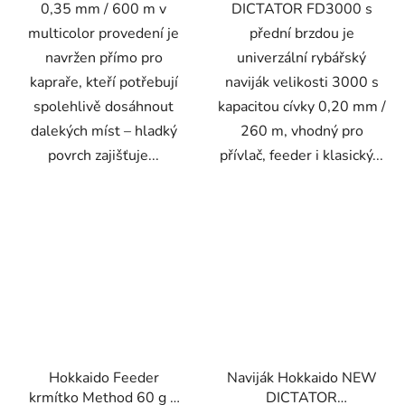
0,35 mm / 600 m v
DICTATOR FD3000 s
multicolor provedení je
přední brzdou je
navržen přímo pro
univerzální rybářský
kapraře, kteří potřebují
naviják velikosti 3000 s
spolehlivě dosáhnout
kapacitou cívky 0,20 mm /
dalekých míst – hladký
260 m, vhodný pro
povrch zajišťuje...
přívlač, feeder i klasický...
Hokkaido Feeder
Naviják Hokkaido NEW
krmítko Method 60 g +
DICTATOR