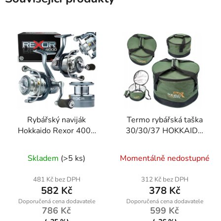
Rybářský naviják
Termo rybářská taška
Hokkaido Rexor 4000
30/30/37 HOKKAIDO
(9+1 ložisek) – 2×
W13056
hliníková cívka pro
Skladem
(>5 ks)
Momentálně nedostupné
přívlač
481 Kč bez DPH
312 Kč bez DPH
582 Kč
378 Kč
786 Kč
599 Kč