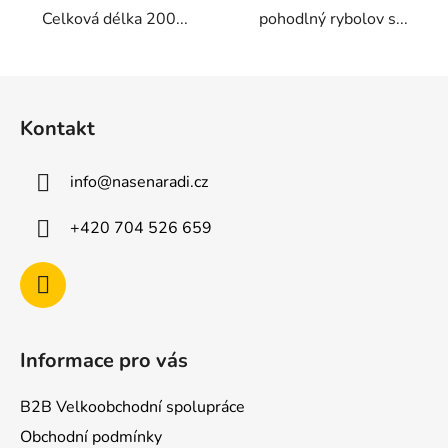
Celková délka 200...
pohodlný rybolov s...
Z
á
Kontakt
p
a
info
@
nasenaradi.cz
t
í
+420 704 526 659
Informace pro vás
B2B Velkoobchodní spolupráce
Obchodní podmínky