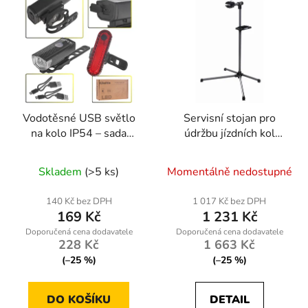
Vodotěsné USB světlo
Servisní stojan pro
na kolo IP54 – sada
údržbu jízdních kol
přední + zadní
kd11252
Průměrné
Skladem
(>5 ks)
Momentálně nedostupné
hodnocení
produktu
140 Kč bez DPH
1 017 Kč bez DPH
169 Kč
1 231 Kč
je
5,0
228 Kč
1 663 Kč
z
(–25 %)
(–25 %)
5
hvězdiček.
DO KOŠÍKU
DETAIL