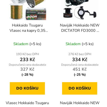
Hokkaido Tsugaru
Naviják Hokkaido NEW
Vlasec na kapry 0,35
DICTATOR FD3000 s
mm – 600 m Multicolor
přední brzdou a
náhradní cívkou
Skladem
(>5 ks)
Skladem
(>5 ks)
193 Kč bez DPH
276 Kč bez DPH
233 Kč
334 Kč
327 Kč
451 Kč
(–28 %)
(–25 %)
DO KOŠÍKU
DO KOŠÍKU
Vlasec Hokkaido Tsugaru
Naviják Hokkaido NEW