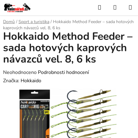
Přejít
Hledat
NÁKUP
na
KOŠÍK
obsah
Domů
/
Sport a turistika
/
Hokkaido Method Feeder – sada hotových
kaprových návazců vel. 8, 6 ks
Hokkaido Method Feeder –
sada hotových kaprových
návazců vel. 8, 6 ks
Průměrné
Neohodnoceno
Podrobnosti hodnocení
hodnocení
Značka:
Hokkaido
produktu
je
0,0
z
5
hvězdiček.