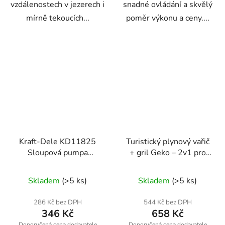
vzdálenostech v jezerech i
snadné ovládání a skvělý
mírně tekoucích...
poměr výkonu a ceny....
Kraft-Dele KD11825
Turistický plynový vařič
Sloupová pumpa
+ gril Geko – 2v1 pro
hustilka s manometrem
kempování a outdoor
Skladem
(>5 ks)
Skladem
(>5 ks)
286 Kč bez DPH
544 Kč bez DPH
346 Kč
658 Kč