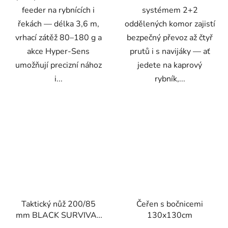
feeder na rybnících i
systémem 2+2
řekách — délka 3,6 m,
oddělených komor zajistí
vrhací zátěž 80–180 g a
bezpečný převoz až čtyř
akce Hyper-Sens
prutů i s navijáky — ať
umožňují precizní nához
jedete na kaprový
i...
rybník,...
Taktický nůž 200/85
Čeřen s bočnicemi
mm BLACK SURVIVAL
130x130cm
SERIES