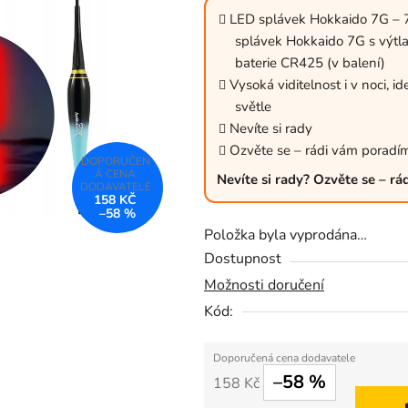
je
LED splávek Hokkaido 7G – 7 
0,0
splávek Hokkaido 7G s výtl
z
baterie CR425 (v balení)
5
Vysoká viditelnost i v noci, i
světle
hvězdiček.
Nevíte si rady
Ozvěte se – rádi vám poradí
Nevíte si rady? Ozvěte se – r
158 KČ
–58 %
Položka byla vyprodána…
Dostupnost
Možnosti doručení
Kód:
–58 %
158 Kč