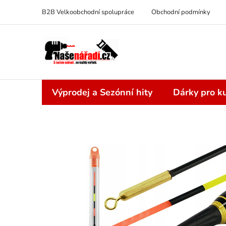
Přejít
B2B Velkoobchodní spolupráce
Obchodní podmínky
na
obsah
Výprodej a Sezónní hity
Dárky pro ku