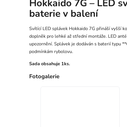
Hokkaido 7G – LED svít
baterie v balení
Svítící LED splávek Hokkaido 7G přináší vyšší k
doplněk pro lehké až střední montáže. LED anté
upozornění. Splávek je dodáván s baterií typu *
podmínkám rybolovu.
Sada obsahuje 1ks.
Fotogalerie