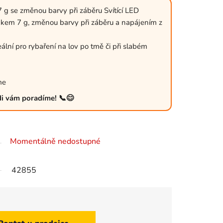
g se změnou barvy při záběru Svítící LED
akem 7 g, změnou barvy při záběru a napájením z
deální pro rybaření na lov po tmě či při slabém
me
ádi vám poradíme! 📞😊
Momentálně nedostupné
42855