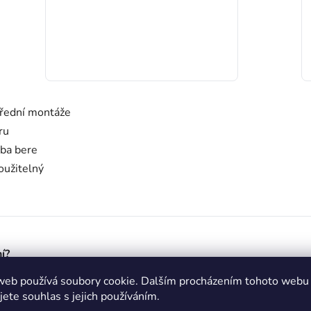
střední montáže
ru
yba bere
oužitelný
í?
web používá soubory cookie. Dalším procházením tohoto webu
jete souhlas s jejich používáním.