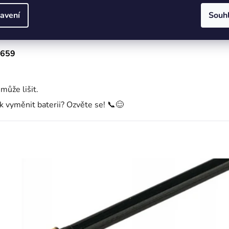
avení
Souh
 659
může lišit.
ak vyměnit baterii? Ozvěte se! 📞😊