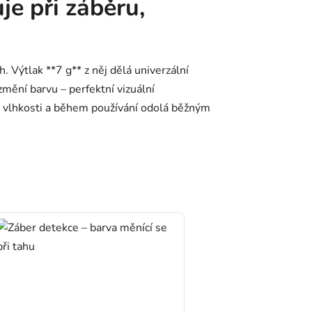
je při záběru,
 Výtlak **7 g** z něj dělá univerzální
mění barvu – perfektní vizuální
či vlhkosti a během používání odolá běžným