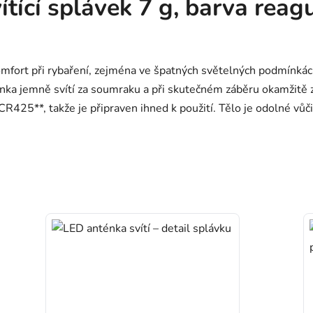
ící splávek 7 g, barva reagu
omfort při rybaření, zejména ve špatných světelných podmínkách.
nka jemně svítí za soumraku a při skutečném záběru okamžitě z
*CR425**, takže je připraven ihned k použití. Tělo je odolné vů