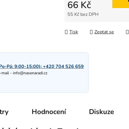
66 Kč
55 Kč bez DPH
Měrná cena:
Tisk
Zeptat se
Po-Pá: 9:00-15:00):
+420 704 526 659
-mail -
info@nasenaradi.cz
try
Hodnocení
Diskuze