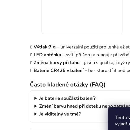
Výtlak:7 g
– univerzální použití pro lehké až 
LED anténka
– svítí při šeru a reaguje při zábě
Změna barvy při tahu
– jasná signálka, když r
Baterie CR425 v balení
– bez starostí ihned p
Často kladené otázky (FAQ)
Je baterie součástí balení?
Změní barvu hned při doteku nebo zatažen
Je viditelný ve tmě?
Tento 
vyjadřu