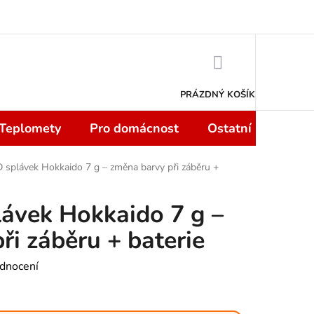
 smlouvy do 14 dní
Podmínky ochrany osobních údajů
Moje objedn
NÁKUPNÍ
KOŠÍK
PRÁZDNÝ KOŠÍK
 Teplomety
Pro domácnost
Ostatní
Sport
ED splávek Hokkaido 7 g – změna barvy při záběru +
lávek Hokkaido 7 g –
ři záběru + baterie
dnocení