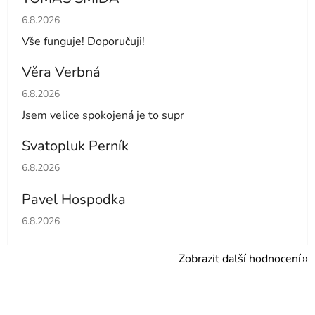
Hodnocení obchodu je 5 z 5 hvězdiček.
6.8.2026
Vše funguje! Doporučuji!
Věra Verbná
Hodnocení obchodu je 5 z 5 hvězdiček.
6.8.2026
Jsem velice spokojená je to supr
Svatopluk Perník
Hodnocení obchodu je 5 z 5 hvězdiček.
6.8.2026
Pavel Hospodka
Hodnocení obchodu je 5 z 5 hvězdiček.
6.8.2026
Zobrazit další hodnocení