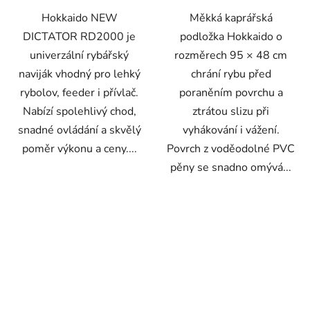
Hokkaido NEW
Měkká kaprářská
DICTATOR RD2000 je
podložka Hokkaido o
univerzální rybářský
rozměrech 95 × 48 cm
naviják vhodný pro lehký
chrání rybu před
rybolov, feeder i přívlač.
poraněním povrchu a
Nabízí spolehlivý chod,
ztrátou slizu při
snadné ovládání a skvělý
vyhákování i vážení.
poměr výkonu a ceny....
Povrch z voděodolné PVC
pěny se snadno omývá...