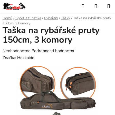
Přejít
Hledat
NÁKUP
na
KOŠÍK
obsah
Domů
/
Sport a turistika
/
Rybaření
/
Tašky
/
Taška na rybářské pruty
150cm, 3 komory
Taška na rybářské pruty
150cm, 3 komory
Průměrné
Neohodnoceno
Podrobnosti hodnocení
hodnocení
Značka:
Hokkaido
produktu
je
0,0
z
5
hvězdiček.