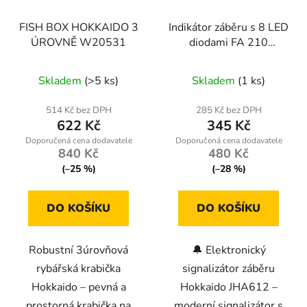
FISH BOX HOKKAIDO 3
Indikátor záběru s 8 LED
ÚROVNĚ W20531
diodami FA 210
W12038 HOKKAIDO
Průměrné
FISING
Skladem
(>5 ks)
Skladem
(1 ks)
hodnocení
produktu
514 Kč bez DPH
285 Kč bez DPH
622 Kč
345 Kč
je
4,1
840 Kč
480 Kč
z
(–25 %)
(–28 %)
5
hvězdiček.
DO KOŠÍKU
DO KOŠÍKU
Robustní 3úrovňová
🔔 Elektronický
rybářská krabička
signalizátor záběru
Hokkaido – pevná a
Hokkaido JHA612 –
prostorná krabička na
moderní signalizátor s