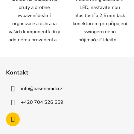
pruty a drobné
LED, nastavitelnou
vybaveníIdeální
hlasitostí a 2,5 mm Jack
organizace a ochrana
konektorem pro připojení
vašich komponentů díky
swingeru nebo
odolnému provedení a...
přijímače✅ Ideální...
Z
á
Kontakt
p
a
info
@
nasenaradi.cz
t
í
+420 704 526 659