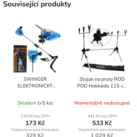
Související produkty
SWINGER
Stojan na pruty ROD
ELEKTRONICKÝ
POD Hokkaido 115 cm
W12026
W26021
Průměrné
Průměrné
Skladem
(>5 ks)
Momentálně nedostupné
hodnocení
hodnocení
produktu
produktu
143 Kč bez DPH
441 Kč bez DPH
173 Kč
533 Kč
je
je
5,0
4,8
329 Kč
1 029 Kč