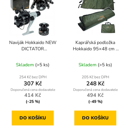
Naviják Hokkaido NEW
Kaprářská podložka
DICTATOR
Hokkaido 95×48 cm –
RD2000+náhradní cívka
šetrná ochrana ryby při
Průměrné
vyhákování a vážení
Skladem
(>5 ks)
Skladem
(>5 ks)
hodnocení
produktu
254 Kč bez DPH
205 Kč bez DPH
307 Kč
248 Kč
je
5,0
414 Kč
494 Kč
z
(–25 %)
(–49 %)
5
hvězdiček.
DO KOŠÍKU
DO KOŠÍKU