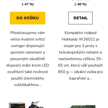
z
z
(–47 %)
(–48 %)
5
5
hvězdiček.
hvězdiček.
DO KOŠÍKU
DETAIL
Představujeme vám
Kompaktní rodpod
velice kvalitní svítící
Hokkaido W26021 je
swinger disponující
stojan pro 3 pruty s
pevným ramenem a
teleskopickými nohami a
posuvným závažímK
nastavitelnou výškou 35–
dispozici máte krom LED
65 cm, který váží pouhých
osvětlení také možnost
850 g — ideální volba pro
použití chemického
kaprařské a...
světélkaMimo...