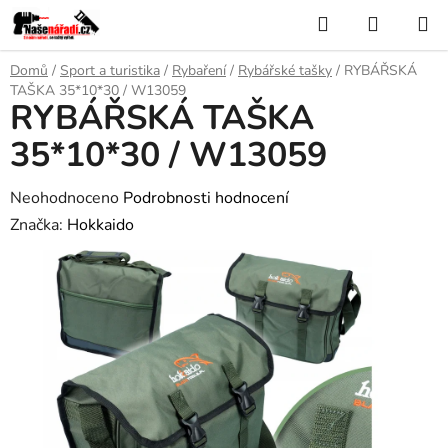
Přejít
Hledat
NÁKUP
na
KOŠÍK
obsah
Domů
/
Sport a turistika
/
Rybaření
/
Rybářské tašky
/
RYBÁŘSKÁ
TAŠKA 35*10*30 / W13059
RYBÁŘSKÁ TAŠKA
35*10*30 / W13059
Průměrné
Neohodnoceno
Podrobnosti hodnocení
hodnocení
Značka:
Hokkaido
produktu
je
0,0
z
5
hvězdiček.