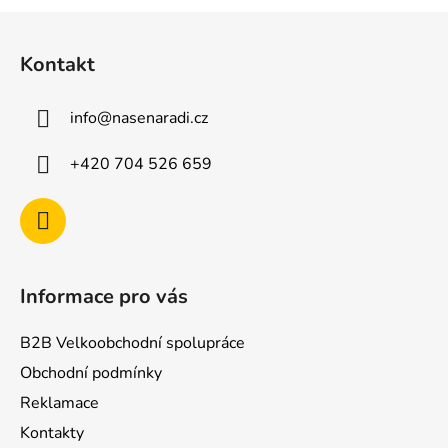
Z
á
Kontakt
p
a
info
@
nasenaradi.cz
t
í
+420 704 526 659
Informace pro vás
B2B Velkoobchodní spolupráce
Obchodní podmínky
Reklamace
Kontakty