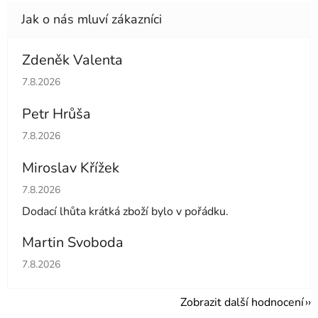
Zdeněk Valenta
Hodnocení obchodu je 5 z 5 hvězdiček.
7.8.2026
Petr Hrůša
Hodnocení obchodu je 5 z 5 hvězdiček.
7.8.2026
Miroslav Křížek
Hodnocení obchodu je 5 z 5 hvězdiček.
7.8.2026
Dodací lhůta krátká zboží bylo v pořádku.
Martin Svoboda
Hodnocení obchodu je 5 z 5 hvězdiček.
7.8.2026
Zobrazit další hodnocení