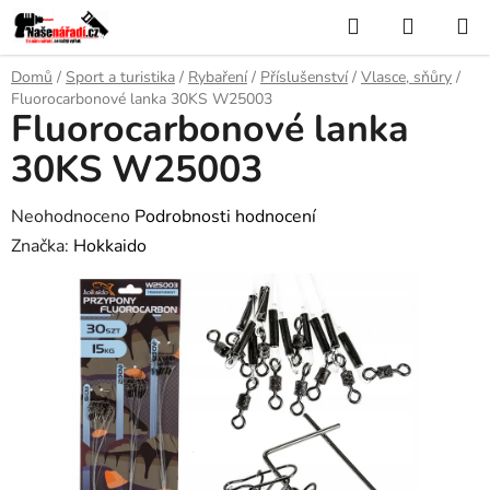
Přejít
Hledat
NÁKUP
na
KOŠÍK
obsah
Domů
/
Sport a turistika
/
Rybaření
/
Příslušenství
/
Vlasce, sňůry
/
Fluorocarbonové lanka 30KS W25003
Fluorocarbonové lanka
30KS W25003
Průměrné
Neohodnoceno
Podrobnosti hodnocení
hodnocení
Značka:
Hokkaido
produktu
je
0,0
z
5
hvězdiček.