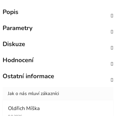
Popis
Parametry
Diskuze
Hodnocení
Ostatní informace
Oldřich Míška
Hodnocení obchodu je 5 z 5 hvězdiček.