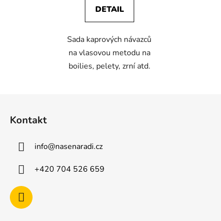
DETAIL
Sada kaprových návazců
na vlasovou metodu na
boilies, pelety, zrní atd.
Z
á
Kontakt
p
a
info
@
nasenaradi.cz
t
í
+420 704 526 659