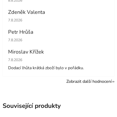
8.8.2026
Zdeněk Valenta
Hodnocení obchodu je 5 z 5 hvězdiček.
7.8.2026
Petr Hrůša
Hodnocení obchodu je 5 z 5 hvězdiček.
7.8.2026
Miroslav Křížek
Hodnocení obchodu je 5 z 5 hvězdiček.
7.8.2026
Dodací lhůta krátká zboží bylo v pořádku.
Zobrazit další hodnocení
Související produkty