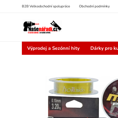
Přejít
B2B Velkoobchodní spolupráce
Obchodní podmínky
na
obsah
Výprodej a Sezónní hity
Dárky pro ku