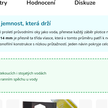
try
Hodnocení
Diskuze
emnost, která drží
rý proletí průvodními oky jako voda, přenese každý záběr plotice
0,14 mm
je přesně ta třída vlasce, která v tomto průměru patří k
nofilní konstrukce s nízkou průtažností. Jeden návin pokryje cel
ekoucích i stojatých vodách
i ranním spěchu u vody