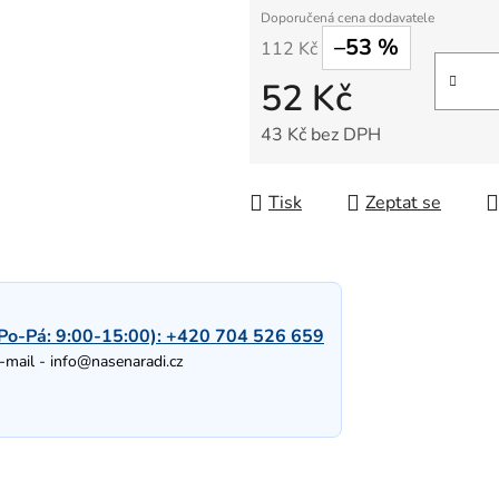
–53 %
112 Kč
52 Kč
43 Kč bez DPH
Měrná cena:
Tisk
Zeptat se
Po-Pá: 9:00-15:00):
+420 704 526 659
-mail -
info@nasenaradi.cz