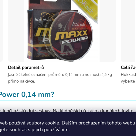
Detail parametrů
Celá ř
Jasně čitelné označení průměru 0,14 mm a nosnosti 4,5 kg
Hokkaid
přímo na cívce.
vyberte 
 Power 0,14 mm?
hčí až střední sestavy. Na klidnějších řekách a kanálech lovíte s
í i pro nečekaného kapra do 3–4 kg pokud mu dáte prostor v drag
web používá soubory cookie. Dalším procházením tohoto webu
 je u citlivého feederu na tekoucí vodě naprosto zásadní.
jete souhlas s jejich používáním.