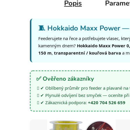
Popis
Parame
🧵 Hokkaido Maxx Power — j
Feederujete na řece a potřebujete vlasec, kte
kamenným dnem?
Hokkaido Maxx Power 
150 m
,
transparentní / kouřová barva
a mo
✅ Ověřeno zákazníky
✔ Oblíbený průměr pro feeder a plavané na t
✔ Plynulé odvíjení bez smyček — oceníte př
✔ Zákaznická podpora:
+420 704 526 659