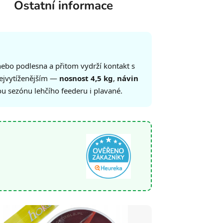
Ostatní informace
 nebo podlesna a přitom vydrží kontakt s
 nejvytíženějším —
nosnost 4,5 kg
,
návin
ou sezónu lehčího feederu i plavané.