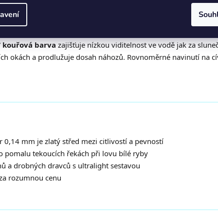
avení
Souh
zenou průtažností — dost pružný na to, aby tlumil prudké záběry 
/ kouřová barva
zajišťuje nízkou viditelnost ve vodě jak za slun
dních okách a prodlužuje dosah náhozů. Rovnoměrné navinutí na c
0,14 mm je zlatý střed mezi citlivostí a pevností
 pomalu tekoucích řekách při lovu bílé ryby
 a drobných dravců s ultralight sestavou
ec za rozumnou cenu