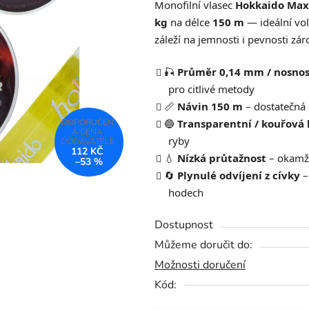
Monofilní vlasec
Hokkaido Max
je
kg
na délce
150 m
— ideální vol
0,0
záleží na jemnosti i pevnosti zár
z
5
🎣
Průměr 0,14 mm / nosnos
hvězdiček.
pro citlivé metody
📏
Návin 150 m
– dostatečná 
🔵
Transparentní / kouřová
ryby
112 KČ
💧
Nízká průtažnost
– okamži
–53 %
🔄
Plynulé odvíjení z cívky
–
hodech
Dostupnost
Můžeme doručit do:
Možnosti doručení
Kód: