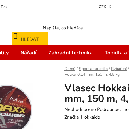
Reklamace
Kontakty
Doprava a Platba
Odstoupení od kupní
CZK
HLEDAT
tily
Nářadí
Zahradní technika
Topidla a
Domů
/
Sport a turistika
/
Rybaření
/
Power 0,14 mm, 150 m, 4,5 kg
Vlasec Hokka
mm, 150 m, 4,
Průměrné
Neohodnoceno
Podrobnosti ho
hodnocení
Značka:
Hokkaido
produktu