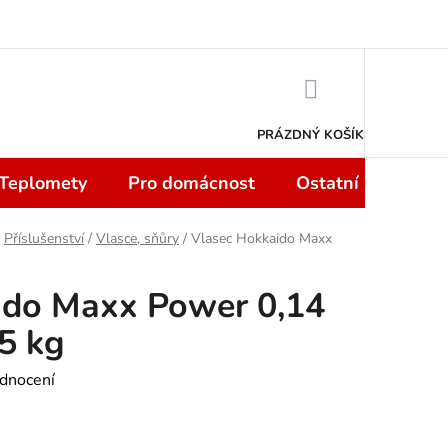
 smlouvy do 14 dní
Podmínky ochrany osobních údajů
Moje objedn
NÁKUPNÍ
KOŠÍK
PRÁZDNÝ KOŠÍK
 Teplomety
Pro domácnost
Ostatní
Sport
Příslušenství
/
Vlasce, sňůry
/
Vlasec Hokkaido Maxx
ido Maxx Power 0,14
5 kg
dnocení