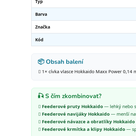
Typ
Barva
Značka
Kód
📦 Obsah balení
1× cívka vlasce Hokkaido Maxx Power 0,14 
🎣 S čím zkombinovat?
Feederové pruty Hokkaido
— lehký nebo st
Feederové navijáky Hokkaido
— menší nav
Feederové návazce a obratlíky Hokkaido
Feederové krmítka a klipy Hokkaido
— spr