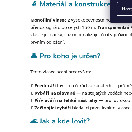
🔬 Materiál a konstrukce
Nast
Monofilní vlasec
z vysokopevnostního nylonu s ří
přenos signálu po celých 150 m.
Transparentní 
vlasce je hladký, což minimalizuje tření v průvo
prvním odložení.
👤 Pro koho je určen?
Tento vlasec ocení především:
Feederáři
lovící na řekách a kanálech — průměr 
Rybáři na plavané
— na stojatých vodách nebo
Přívlačáři na lehké nástrahy
— pro lov okounů
Začínající rybáři
hledající první kvalitní vlas
🌊 Jak a kde lovit?