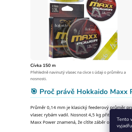
Cívka 150 m
Přehledně navinutý vlasec na cívce s údaji o průměru a
nosnosti.
🎯 Proč právě Hokkaido Maxx
Průměr 0,14 mm je klasický feederový průměr pro le
vlasec rybám vadil. Nosnost 4,5 kg přitom postač
Tento 
Maxx Power znamená, že cítíte záběr okamžitě, což
vyjadřu