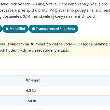
na tekoucích vodách — Labe, Vltava, Ohře nebo kanály, kde je pro
ost záběru přes špičku prutu. Při plavané ho použijte na lehčí ses
g dostanete s 0,14 mm skvělé výkony i na menších tocích.
🧵 Monofilní
🔵 Transparentní / kouřová
ku s vlascem na 30 minut do vlažné vody — vlasec se natáhne, zt
ních hodech, kdy je vlasec studený a tužší.
0,14 mm
4,5 kg
150 m