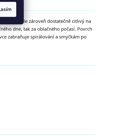
lasím
u prutu, ale zároveň dostatečně citlivý na
ečného dne, tak za oblačného počasí. Povrch
ívce zabraňuje spirálování a smyčkám po