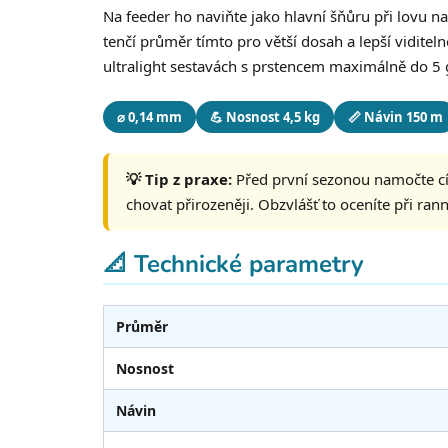
Na feeder ho naviňte jako hlavní šňůru při lovu 
tenčí průměr tímto pro větší dosah a lepší viditeln
ultralight sestavách s prstencem maximálně do 5 
⌀ 0,14 mm
💪 Nosnost 4,5 kg
📏 Návin 150 m
💡 Tip z praxe:
Před první sezonou namočte cív
chovat přirozeněji. Obzvlášť to oceníte při ran
📐 Technické parametry
Průměr
Nosnost
Návin