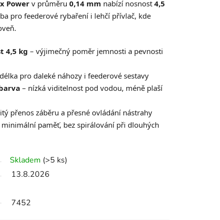
x Power
v průměru
0,14 mm
nabízí nosnost
4,5
ba pro feederové rybaření i lehčí přívlač, kde
oveň.
t 4,5 kg
– výjimečný poměr jemnosti a pevnosti
délka pro daleké náhozy i feederové sestavy
 barva
– nízká viditelnost pod vodou, méně plaší
tý přenos záběru a přesné ovládání nástrahy
 minimální paměť, bez spirálování při dlouhých
Skladem
(>5 ks)
13.8.2026
7452