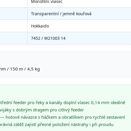
Monofilní vlasec
Transparentní / jemně kouřová
Hokkaido
7452 / W21003 14
mm / 150 m / 4,5 kg
řední feeder pro řeky a kanály doplní vlasec 0,14 mm ideálně
ijáky s dobrým dragem pro citlivý feeder
— hotové návazce s háčkem a obratlíkem pro rychlé sestavení
ávná zátěž zajistí přesné položení nástrahy i při proudu