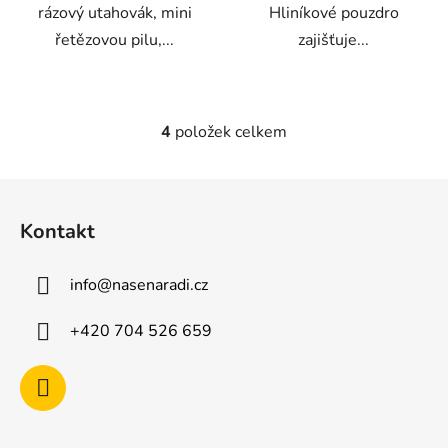
rázový utahovák, mini
Hliníkové pouzdro
řetězovou pilu,...
zajišťuje...
4
položek celkem
O
v
l
Z
á
á
d
Kontakt
p
a
a
c
info
@
nasenaradi.cz
t
í
p
í
+420 704 526 659
r
v
k
y
v