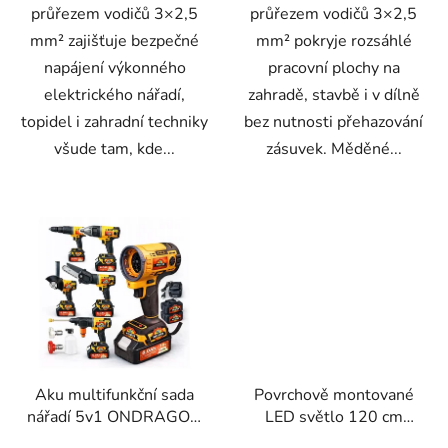
průřezem vodičů 3×2,5
průřezem vodičů 3×2,5
mm² zajišťuje bezpečné
mm² pokryje rozsáhlé
napájení výkonného
pracovní plochy na
elektrického nářadí,
zahradě, stavbě i v dílně
topidel i zahradní techniky
bez nutnosti přehazování
všude tam, kde...
zásuvek. Měděné...
Aku multifunkční sada
Povrchově montované
nářadí 5v1 ONDRAGON
LED světlo 120 cm
– vrtačka, rázový
hliník 72 W — Meister