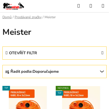
Přejít
Hledat
NÁKUP
na
KOŠÍK
obsah
Domů
/
Prodávané značky
/
Meister
Meister
OTEVŘÍT FILTR
Ř
Řadit podle:
Doporučujeme
a
z
V
e
TIP
NOVINKA
ý
n
TIP
p
í
i
p