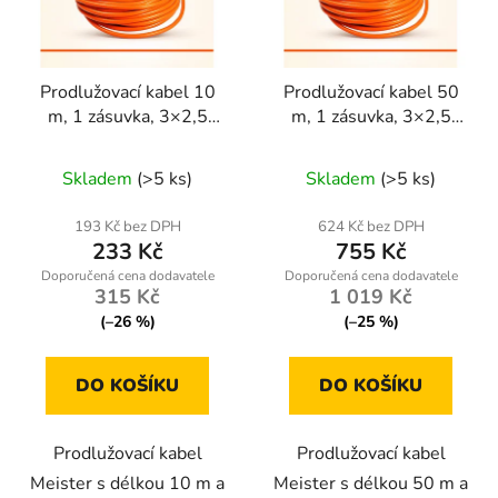
s
r
p
o
r
d
Prodlužovací kabel 10
Prodlužovací kabel 50
o
u
m, 1 zásuvka, 3×2,5
m, 1 zásuvka, 3×2,5
d
k
mm² – ONDRAGON /
mm² – ONDRAGON /
u
t
Průměrné
Průměrné
Meister
Meister
Skladem
(>5 ks)
Skladem
(>5 ks)
k
ů
hodnocení
hodnocení
t
produktu
produktu
193 Kč bez DPH
624 Kč bez DPH
ů
233 Kč
755 Kč
je
je
5,0
5,0
315 Kč
1 019 Kč
z
z
(–26 %)
(–25 %)
5
5
hvězdiček.
hvězdiček.
DO KOŠÍKU
DO KOŠÍKU
Prodlužovací kabel
Prodlužovací kabel
Meister s délkou 10 m a
Meister s délkou 50 m a