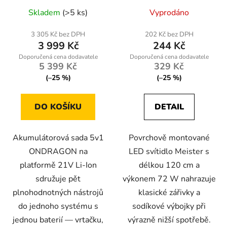
Průměrné
Průměrné
utahovák, mini pila,
Skladem
(>5 ks)
Vyprodáno
bruska a tlaková myčka |
hodnocení
hodnocení
2× baterie 21V + kufr
produktu
produktu
3 305 Kč bez DPH
202 Kč bez DPH
3 999 Kč
244 Kč
je
je
5,0
5,0
5 399 Kč
329 Kč
z
z
(–25 %)
(–25 %)
5
5
hvězdiček.
hvězdiček.
DO KOŠÍKU
DETAIL
Akumulátorová sada 5v1
Povrchově montované
ONDRAGON na
LED svítidlo Meister s
platformě 21V Li-Ion
délkou 120 cm a
sdružuje pět
výkonem 72 W nahrazuje
plnohodnotných nástrojů
klasické zářivky a
do jednoho systému s
sodíkové výbojky při
jednou baterií — vrtačku,
výrazně nižší spotřebě.