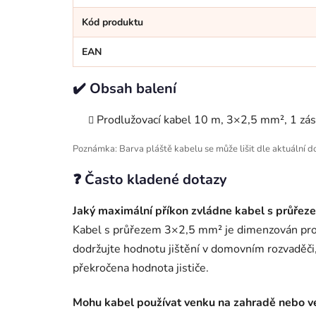
Kód produktu
EAN
✔️ Obsah balení
Prodlužovací kabel 10 m, 3×2,5 mm², 1 zá
Poznámka: Barva pláště kabelu se může lišit dle aktuální do
❓ Často kladené dotazy
Jaký maximální příkon zvládne kabel s průře
Kabel s průřezem 3×2,5 mm² je dimenzován pro tr
dodržujte hodnotu jištění v domovním rozvaděči,
překročena hodnota jističe.
Mohu kabel používat venku na zahradě nebo v