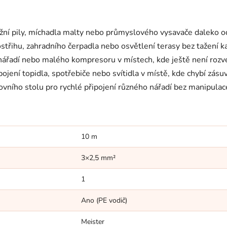
žní pily, míchadla malty nebo průmyslového vysavače daleko o
ostřihu, zahradního čerpadla nebo osvětlení terasy bez tažení 
ářadí nebo malého kompresoru v místech, kde ještě není rozve
ojení topidla, spotřebiče nebo svítidla v místě, kde chybí zásu
ovního stolu pro rychlé připojení různého nářadí bez manipulace
10 m
3×2,5 mm²
1
Ano (PE vodič)
Meister