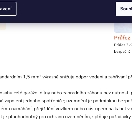
bezpečné připojení spotřebiče třídy I.
avení
Souh
Průřez
Průřez 3×
bezpečný p
tandardním 1,5 mm² výrazně snižuje odpor vedení a zahřívání p
sahu celé garáže, dílny nebo zahradního záhonu bez nutnosti 
 zapojení jednoho spotřebiče; uzemnění je podmínkou bezpečné
mu namáhání, přejíždění vozíkem nebo nástupem na kabel v d
 je plnohodnotný pro ochranu uzemněním, splňuje požadavky 