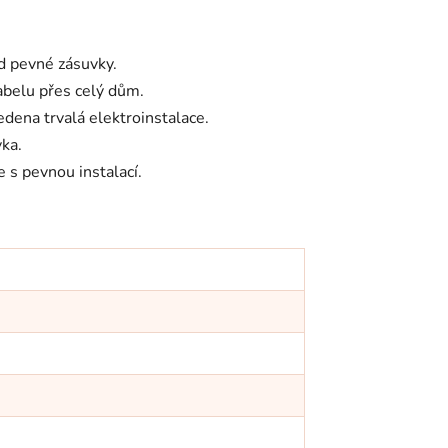
d pevné zásuvky.
kabelu přes celý dům.
dena trvalá elektroinstalace.
vka.
 s pevnou instalací.