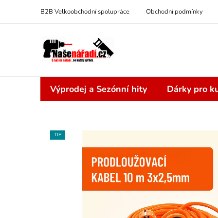
Přejít
B2B Velkoobchodní spolupráce
Obchodní podmínky
na
obsah
Výprodej a Sezónní hity
Dárky pro ku
TIP