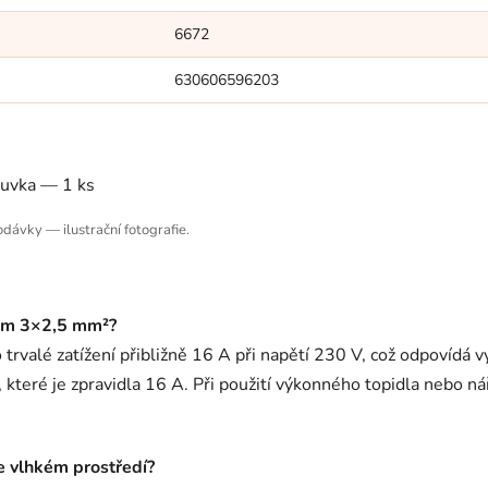
6672
630606596203
suvka — 1 ks
dávky — ilustrační fotografie.
zem 3×2,5 mm²?
valé zatížení přibližně 16 A při napětí 230 V, což odpovídá v
 které je zpravidla 16 A. Při použití výkonného topidla nebo n
e vlhkém prostředí?