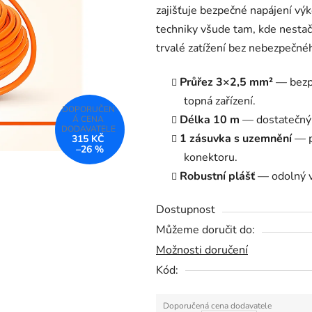
zajišťuje bezpečné napájení výk
5,0
techniky všude tam, kde nesta
z
trvalé zatížení bez nebezpečnéh
5
hvězdiček.
Průřez 3×2,5 mm²
— bezpe
topná zařízení.
Délka 10 m
— dostatečný d
1 zásuvka s uzemnění
— př
315 KČ
–26 %
konektoru.
Robustní plášť
— odolný v
Dostupnost
Můžeme doručit do:
Možnosti doručení
Kód: