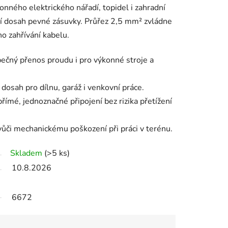
onného elektrického nářadí, topidel i zahradní
čí dosah pevné zásuvky. Průřez 2,5 mm² zvládne
o zahřívání kabelu.
čný přenos proudu i pro výkonné stroje a
osah pro dílnu, garáž i venkovní práce.
ímé, jednoznačné připojení bez rizika přetížení
ůči mechanickému poškození při práci v terénu.
Skladem
(>5 ks)
10.8.2026
6672