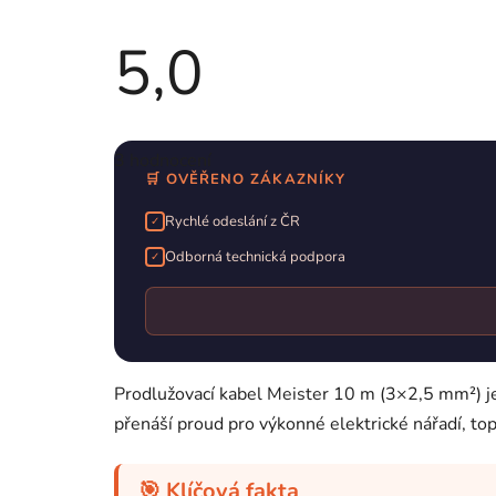
5,0
Průměrné
hodnocení
3 hodnocení
produktu
je
🛒 OVĚŘENO ZÁKAZNÍKY
5,0
z
Rychlé odeslání z ČR
✓
5
hvězdiček.
Odborná technická podpora
✓
Prodlužovací kabel Meister 10 m (3×2,5 mm²) je 
přenáší proud pro výkonné elektrické nářadí, top
🎯 Klíčová fakta