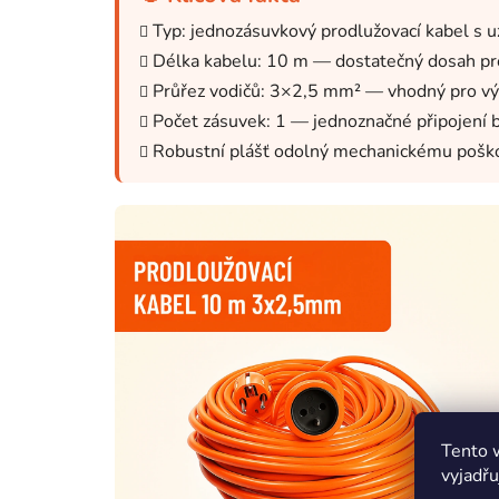
Typ: jednozásuvkový prodlužovací kabel s
Délka kabelu: 10 m — dostatečný dosah pro 
Průřez vodičů: 3×2,5 mm² — vhodný pro výk
Počet zásuvek: 1 — jednoznačné připojení b
Robustní plášť odolný mechanickému poškoz
Tento 
vyjadřu