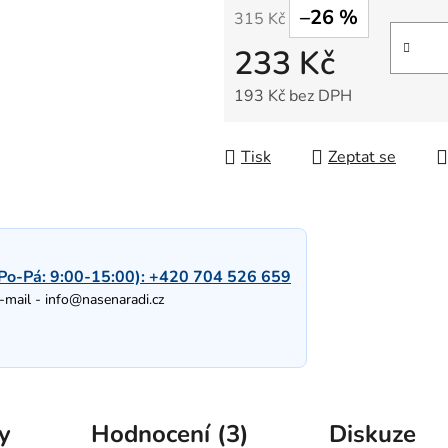
–26 %
315 Kč
233 Kč
193 Kč bez DPH
Měrná cena:
Tisk
Zeptat se
Po-Pá: 9:00-15:00):
+420 704 526 659
-mail -
info@nasenaradi.cz
y
Hodnocení (3)
Diskuze