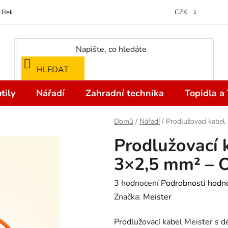
Reklamace
Kontakty
Doprava a Platba
Odstoupení od kupní
CZK
HLEDAT
tily
Nářadí
Zahradní technika
Topidla a
Domů
/
Nářadí
/
Prodlužovací kabe
Prodlužovací 
3×2,5 mm² – 
Průměrné
3 hodnocení
Podrobnosti hodn
hodnocení
Značka:
Meister
produktu
Prodlužovací kabel Meister s 
je