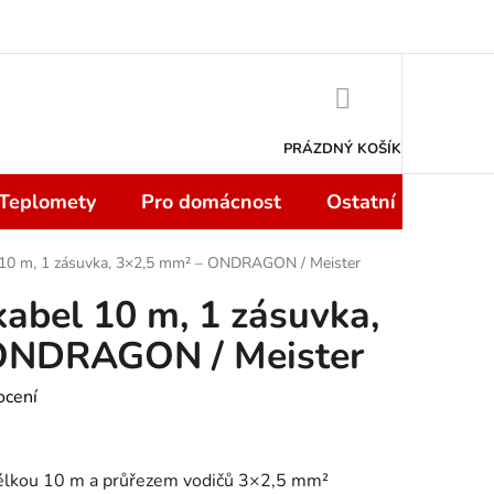
 smlouvy do 14 dní
Podmínky ochrany osobních údajů
Moje objedn
NÁKUPNÍ
KOŠÍK
PRÁZDNÝ KOŠÍK
 Teplomety
Pro domácnost
Ostatní
Sport
l 10 m, 1 zásuvka, 3×2,5 mm² – ONDRAGON / Meister
kabel 10 m, 1 zásuvka,
ONDRAGON / Meister
ocení
délkou 10 m a průřezem vodičů 3×2,5 mm²