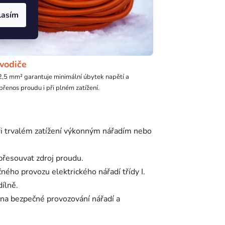
lasím
 vodiče
2,5 mm² garantuje minimální úbytek napětí a
řenos proudu i při plném zatížení.
ři trvalém zatížení výkonným nářadím nebo
přesouvat zdroj proudu.
ho provozu elektrického nářadí třídy I.
ílně.
na bezpečné provozování nářadí a