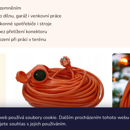
 uzemněním
dílnu, garáž i venkovní práce
onné spotřebiče i stroje
ez přetížení konektoru
ení při práci v terénu
web používá soubory cookie. Dalším procházením tohoto webu
Detail zásuvky
jete souhlas s jejich používáním.
Zásuvka s ochranným kontaktem (uzemnění) zajišťuje