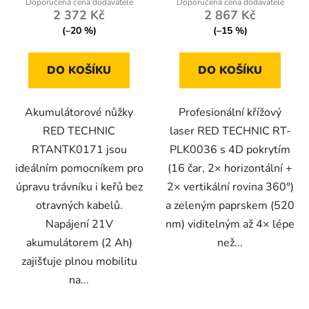
2 372 Kč
2 867 Kč
(–20 %)
(–15 %)
DO KOŠÍKU
DO KOŠÍKU
Akumulátorové nůžky
Profesionální křížový
RED TECHNIC
laser RED TECHNIC RT-
RTANTK0171 jsou
PLK0036 s 4D pokrytím
ideálním pomocníkem pro
(16 čar, 2× horizontální +
úpravu trávníku i keřů bez
2× vertikální rovina 360°)
otravných kabelů.
a zeleným paprskem (520
Napájení 21V
nm) viditelným až 4× lépe
akumulátorem (2 Ah)
než...
zajišťuje plnou mobilitu
na...