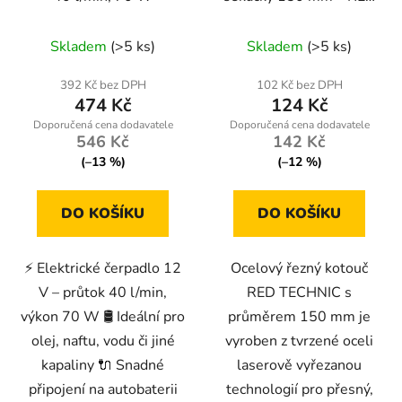
TECHNIC RTPKA0104-
Průměrné
TT
Skladem
(>5 ks)
Skladem
(>5 ks)
hodnocení
produktu
392 Kč bez DPH
102 Kč bez DPH
474 Kč
124 Kč
je
4,0
546 Kč
142 Kč
z
(–13 %)
(–12 %)
5
hvězdiček.
DO KOŠÍKU
DO KOŠÍKU
⚡ Elektrické čerpadlo 12
Ocelový řezný kotouč
V – průtok 40 l/min,
RED TECHNIC s
výkon 70 W 🛢️ Ideální pro
průměrem 150 mm je
olej, naftu, vodu či jiné
vyroben z tvrzené oceli
kapaliny 🔌 Snadné
laserově vyřezanou
připojení na autobaterii
technologií pro přesný,