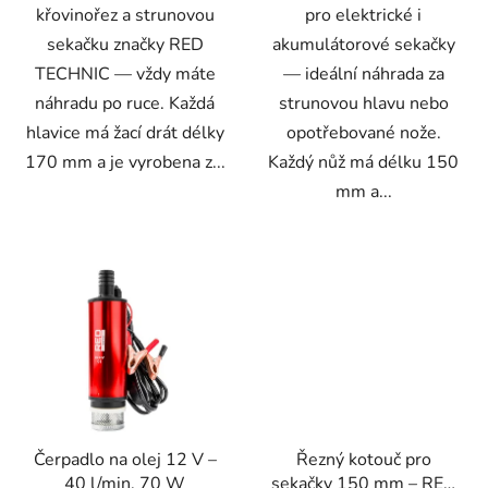
křovinořez a strunovou
pro elektrické i
sekačku značky RED
akumulátorové sekačky
TECHNIC — vždy máte
— ideální náhrada za
náhradu po ruce. Každá
strunovou hlavu nebo
hlavice má žací drát délky
opotřebované nože.
170 mm a je vyrobena z...
Každý nůž má délku 150
mm a...
Čerpadlo na olej 12 V –
Řezný kotouč pro
40 l/min, 70 W
sekačky 150 mm – RED