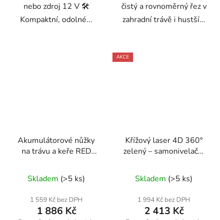
nebo zdroj 12 V 🛠️
čistý a rovnoměrný řez v
Kompaktní, odolné...
zahradní trávě i hustší...
AKCE
Akumulátorové nůžky
Křížový laser 4D 360°
na trávu a keře RED
zelený – samonivelační
TECHNIC
16 čar, IP 54 – RED
RTANTK0171
TECHNIC RT-PLK0036
Skladem
(>5 ks)
Skladem
(>5 ks)
1 559 Kč bez DPH
1 994 Kč bez DPH
1 886 Kč
2 413 Kč