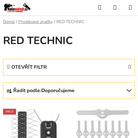
Přejít
Hledat
NÁKUP
na
KOŠÍK
obsah
Domů
/
Prodávané značky
/
RED TECHNIC
RED TECHNIC
OTEVŘÍT FILTR
Ř
Řadit podle:
Doporučujeme
a
z
V
e
AKCE
ý
n
p
í
i
p