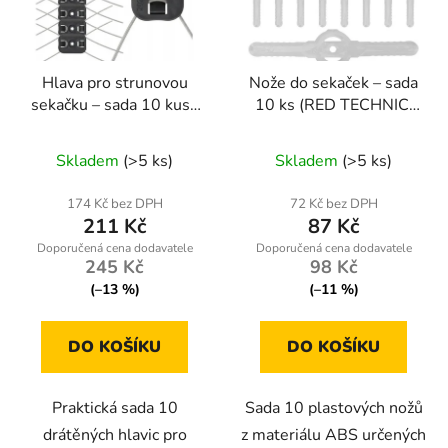
s
r
p
o
r
d
Hlava pro strunovou
Nože do sekaček – sada
o
u
sekačku – sada 10 kusů
10 ks (RED TECHNIC,
d
k
(RED TECHNIC)
plast ABS, délka 150
u
t
Průměrné
mm)
Skladem
(>5 ks)
Skladem
(>5 ks)
k
ů
hodnocení
t
produktu
174 Kč bez DPH
72 Kč bez DPH
ů
211 Kč
87 Kč
je
5,0
245 Kč
98 Kč
z
(–13 %)
(–11 %)
5
hvězdiček.
DO KOŠÍKU
DO KOŠÍKU
Praktická sada 10
Sada 10 plastových nožů
drátěných hlavic pro
z materiálu ABS určených