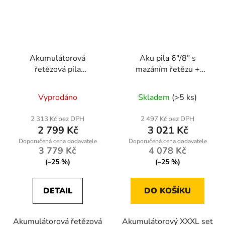
Akumulátorová
Aku pila 6″/8″ s
řetězová pila
mazáním řetězu +
ONDRAGON 36 V –
Nůžky + teleskop 2 m –
Průměrné
Průměrné
lišta 30 cm, 2× 5 Ah,
2× BIG Akku 5 Ah
Vyprodáno
Skladem
(>5 ks)
LCD displej, kufr
hodnocení
(XXXL set)
hodnocení
ONDRAGON
produktu
produktu
2 313 Kč bez DPH
2 497 Kč bez DPH
2 799 Kč
3 021 Kč
je
je
5,0
4,8
3 779 Kč
4 078 Kč
z
z
(–25 %)
(–25 %)
5
5
hvězdiček.
hvězdiček.
DETAIL
DO KOŠÍKU
Akumulátorová řetězová
Akumulátorový XXXL set