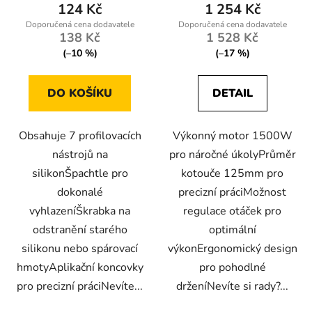
124 Kč
1 254 Kč
138 Kč
1 528 Kč
(–10 %)
(–17 %)
DO KOŠÍKU
DETAIL
Obsahuje 7 profilovacích
Výkonný motor 1500W
nástrojů na
pro náročné úkolyPrůměr
silikonŠpachtle pro
kotouče 125mm pro
dokonalé
precizní práciMožnost
vyhlazeníŠkrabka na
regulace otáček pro
odstranění starého
optimální
silikonu nebo spárovací
výkonErgonomický design
hmotyAplikační koncovky
pro pohodlné
pro precizní práciNevíte...
drženíNevíte si rady?...