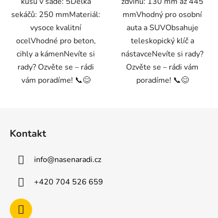
kusů v sadě: 5Délka
zdvihu: 130 mm až 445
sekáčů: 250 mmMateriál:
mmVhodný pro osobní
vysoce kvalitní
auta a SUVObsahuje
ocelVhodné pro beton,
teleskopický klíč a
cihly a kámenNevíte si
nástavceNevíte si rady?
rady? Ozvěte se – rádi
Ozvěte se – rádi vám
vám poradíme! 📞😊
poradíme! 📞😊
Z
á
Kontakt
p
a
info
@
nasenaradi.cz
t
í
+420 704 526 659