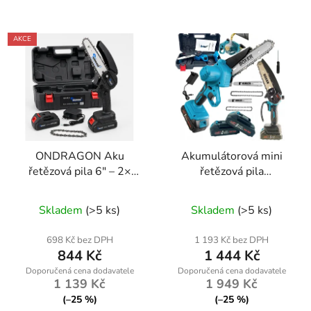
AKCE
ONDRAGON Aku
Akumulátorová mini
řetězová pila 6" – 2×
řetězová pila
baterie Li-Ion, bez
ONDRAGON 6" + 8" |
Průměrné
Průměrné
kabelu
mazání řetězu | 2×
Skladem
(>5 ks)
Skladem
(>5 ks)
hodnocení
baterie
hodnocení
produktu
produktu
698 Kč bez DPH
1 193 Kč bez DPH
844 Kč
1 444 Kč
je
je
5,0
5,0
1 139 Kč
1 949 Kč
z
z
(–25 %)
(–25 %)