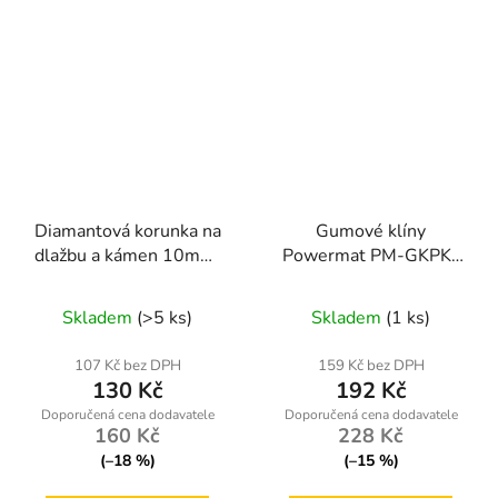
Diamantová korunka na
Gumové klíny
dlažbu a kámen 10mm,
Powermat PM-GKPK-
M14
133T – sada 2 ks
Skladem
(>5 ks)
Skladem
(1 ks)
107 Kč bez DPH
159 Kč bez DPH
130 Kč
192 Kč
160 Kč
228 Kč
(–18 %)
(–15 %)