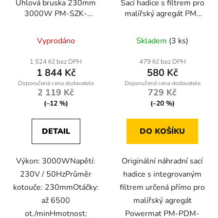
Úhlová bruska 230mm
Sací hadice s filtrem pro
3000W PM-SZK-
malířský agregát PM-
3000T
PDM-1200-WSF
Vyprodáno
Skladem
(3 ks)
1 524 Kč bez DPH
479 Kč bez DPH
1 844 Kč
580 Kč
2 119 Kč
729 Kč
(–12 %)
(–20 %)
DETAIL
DO KOŠÍKU
Výkon: 3000WNapětí:
Originální náhradní sací
230V / 50HzPrůměr
hadice s integrovaným
kotouče: 230mmOtáčky:
filtrem určená přímo pro
až 6500
malířský agregát
ot./minHmotnost:
Powermat PM-PDM-