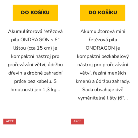
5
5
hvězdiček.
hvězdiček.
DO KOŠÍKU
DO KOŠÍKU
Akumulátorová řetězová
Akumulátorová mini
pila ONDRAGON s 6"
řetězová pila
lištou (cca 15 cm) je
ONDRAGON je
kompaktní nástroj pro
kompaktní bezkabelový
prořezávání větví, údržbu
nástroj pro prořezávání
dřevin a drobné zahradní
větví, řezání menších
práce bez kabelu. S
kmenů a údržbu zahrady.
hmotností jen 1,3 kg...
Sada obsahuje dvě
vyměnitelné lišty (6"...
AKCE
AKCE