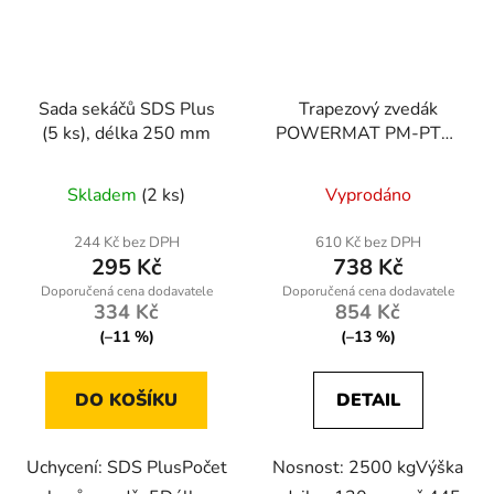
Sada sekáčů SDS Plus
Trapezový zvedák
(5 ks), délka 250 mm
POWERMAT PM-PTR-
2500T, 2500 kg
Průměrné
Skladem
(2 ks)
Vyprodáno
hodnocení
produktu
244 Kč bez DPH
610 Kč bez DPH
295 Kč
738 Kč
je
5,0
334 Kč
854 Kč
z
(–11 %)
(–13 %)
5
hvězdiček.
DO KOŠÍKU
DETAIL
Uchycení: SDS PlusPočet
Nosnost: 2500 kgVýška