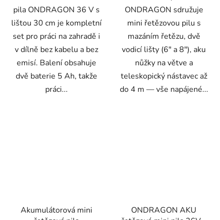
pila ONDRAGON 36 V s
ONDRAGON sdružuje
lištou 30 cm je kompletní
mini řetězovou pilu s
set pro práci na zahradě i
mazáním řetězu, dvě
v dílně bez kabelu a bez
vodicí lišty (6″ a 8″), aku
emisí. Balení obsahuje
nůžky na větve a
dvě baterie 5 Ah, takže
teleskopický nástavec až
práci...
do 4 m — vše napájené...
Akumulátorová mini
ONDRAGON AKU