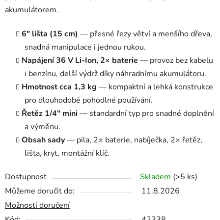
akumulátorem.
6″ lišta (15 cm)
— přesné řezy větví a menšího dřeva,
snadná manipulace i jednou rukou.
Napájení 36 V Li-Ion, 2× baterie
— provoz bez kabelu
i benzínu, delší výdrž díky náhradnímu akumulátoru.
Hmotnost cca 1,3 kg
— kompaktní a lehká konstrukce
pro dlouhodobé pohodlné používání.
Řetěz 1/4″ mini
— standardní typ pro snadné doplnění
a výměnu.
Obsah sady
— pila, 2× baterie, nabíječka, 2× řetěz,
lišta, kryt, montážní klíč.
Dostupnost
Skladem
(>5 ks)
Můžeme doručit do:
11.8.2026
Možnosti doručení
Kód:
42338