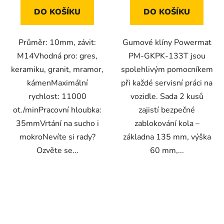
DO KOŠÍKU
DO KOŠÍKU
Průměr: 10mm, závit:
Gumové klíny Powermat
M14Vhodná pro: gres,
PM-GKPK-133T jsou
keramiku, granit, mramor,
spolehlivým pomocníkem
kámenMaximální
při každé servisní práci na
rychlost: 11000
vozidle. Sada 2 kusů
ot./minPracovní hloubka:
zajistí bezpečné
35mmVrtání na sucho i
zablokování kola –
mokroNevíte si rady?
základna 135 mm, výška
Ozvěte se...
60 mm,...