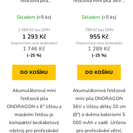
řetězová pila
řetězová mini pila 36V –
ONDRAGON 6" s
2× 5 Ah, lišta 8" (20
Průměrné
Průměrné
mazáním řetězu | 2×
cm), kufr
Skladem
(>5 ks)
Skladem
(>5 ks)
36V baterie
hodnocení
hodnocení
produktu
produktu
1 069 Kč bez DPH
789 Kč bez DPH
1 293 Kč
955 Kč
je
je
4,7
5,0
1 746 Kč
1 289 Kč
z
z
(–25 %)
(–25 %)
5
5
hvězdiček.
hvězdiček.
DO KOŠÍKU
DO KOŠÍKU
Akumulátorová mini
Akumulátorová řetězová
řetězová pila
mini pila ONDRAGON
ONDRAGON s 6" lištou a
36V s lištou délky 20 cm
mazáním řetězu je
(8") a dvěma bateriemi 5
kompaktní bezkabelový
000 mAh v sadě. Určena
nástroj pro prořezávání
pro prořezávání větví,