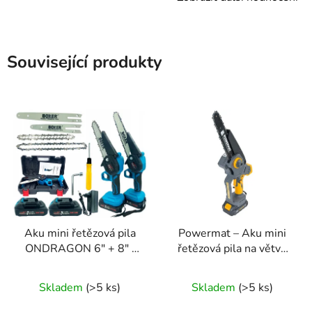
Související produkty
Aku mini řetězová pila
Powermat – Aku mini
ONDRAGON 6" + 8" |
řetězová pila na větve
2× 24V baterie |
8″ (20 cm) – 2× baterie
Průměrné
kompletní sada
21 V / 2 Ah, kufřík,
Skladem
(>5 ks)
Skladem
(>5 ks)
hodnocení
řetěz