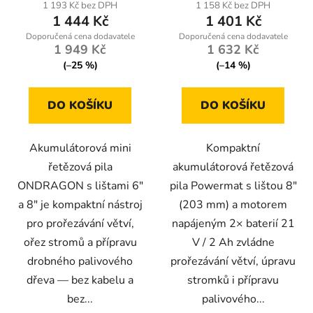
produktu
1 193 Kč bez DPH
1 158 Kč bez DPH
1 444 Kč
1 401 Kč
je
5,0
1 949 Kč
1 632 Kč
z
(–25 %)
(–14 %)
5
hvězdiček.
DO KOŠÍKU
DO KOŠÍKU
Akumulátorová mini
Kompaktní
řetězová pila
akumulátorová řetězová
ONDRAGON s lištami 6"
pila Powermat s lištou 8″
a 8" je kompaktní nástroj
(203 mm) a motorem
pro prořezávání větví,
napájeným 2× baterií 21
ořez stromů a přípravu
V / 2 Ah zvládne
drobného palivového
prořezávání větví, úpravu
dřeva — bez kabelu a
stromků i přípravu
bez...
palivového...