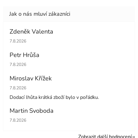
Zdeněk Valenta
Hodnocení obchodu je 5 z 5 hvězdiček.
7.8.2026
Petr Hrůša
Hodnocení obchodu je 5 z 5 hvězdiček.
7.8.2026
Miroslav Křížek
Hodnocení obchodu je 5 z 5 hvězdiček.
7.8.2026
Dodací lhůta krátká zboží bylo v pořádku.
Martin Svoboda
Hodnocení obchodu je 5 z 5 hvězdiček.
7.8.2026
Zobrazit další hodnocení