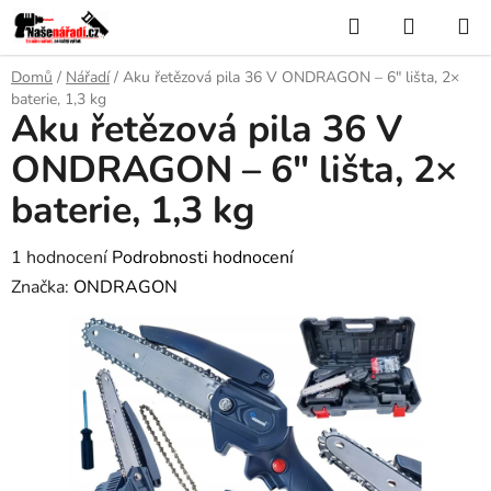
Přejít
Hledat
NÁKUP
na
KOŠÍK
obsah
Domů
/
Nářadí
/
Aku řetězová pila 36 V ONDRAGON – 6″ lišta, 2×
baterie, 1,3 kg
Aku řetězová pila 36 V
ONDRAGON – 6″ lišta, 2×
baterie, 1,3 kg
Průměrné
1 hodnocení
Podrobnosti hodnocení
hodnocení
Značka:
ONDRAGON
produktu
je
5,0
z
5
hvězdiček.