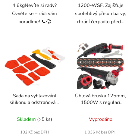
4,6kgNevíte si rady?
1200-WSF. Zajišťuje
Ozvěte se – rádi vám
spolehlivý přísun barvy,
poradíme! 📞😊
chrání čerpadlo před...
Sada na vyhlazování
Úhlová bruska 125mm,
silikonu a odstraňování
1500W s regulací
starého tmelu
otáček
Skladem
(>5 ks)
Vyprodáno
102 Kč bez DPH
1 036 Kč bez DPH