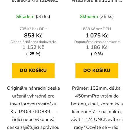
svářečku Kraft&Dele
vrtací korunka 132mm x
KD839 (nr403)
450mm, 1.1/4 UNC
Skladem
(>5 ks)
Skladem
(>5 ks)
705 Kč bez DPH
888 Kč bez DPH
853 Kč
1 075 Kč
1 152 Kč
1 186 Kč
(–25 %)
(–9 %)
DO KOŠÍKU
DO KOŠÍKU
Originální náhradní deska
Průměr: 132mm, délka:
určená výhradně pro
450mmPro vrtání do
invertorovou svářečku
betonu, cihel, keramiky a
Kraft&Dele KD839 —
kamenePráce na mokro,
řídící nebo výkonová
závit 1.1/4 UNCNevíte si
deska zajišťující správnou
rady? Ozvěte se – rádi