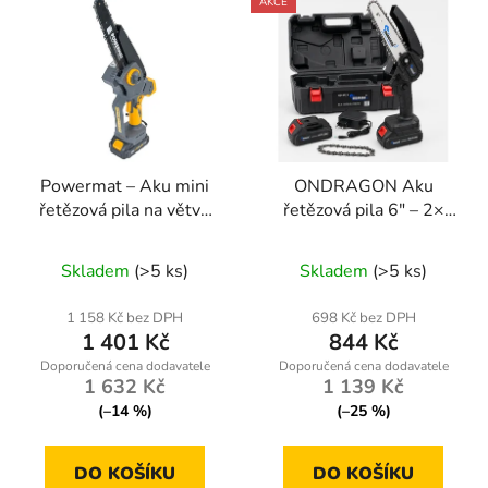
AKCE
Powermat – Aku mini
ONDRAGON Aku
řetězová pila na větve
řetězová pila 6" – 2×
8″ (20 cm) – 2× baterie
baterie Li-Ion, bez
Průměrné
21 V / 2 Ah, kufřík,
kabelu
Skladem
(>5 ks)
Skladem
(>5 ks)
řetěz
hodnocení
produktu
1 158 Kč bez DPH
698 Kč bez DPH
1 401 Kč
844 Kč
je
5,0
1 632 Kč
1 139 Kč
z
(–14 %)
(–25 %)
5
hvězdiček.
DO KOŠÍKU
DO KOŠÍKU