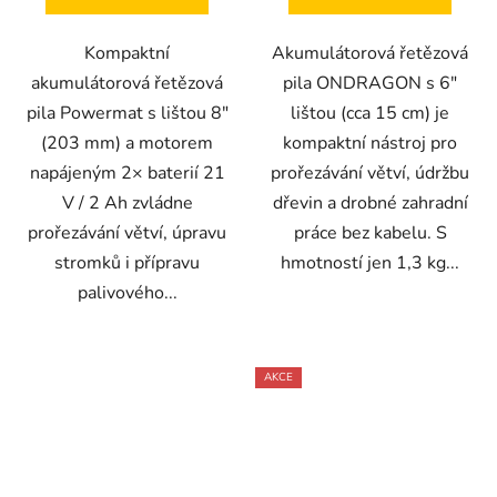
Kompaktní
Akumulátorová řetězová
akumulátorová řetězová
pila ONDRAGON s 6"
pila Powermat s lištou 8″
lištou (cca 15 cm) je
(203 mm) a motorem
kompaktní nástroj pro
napájeným 2× baterií 21
prořezávání větví, údržbu
V / 2 Ah zvládne
dřevin a drobné zahradní
prořezávání větví, úpravu
práce bez kabelu. S
stromků i přípravu
hmotností jen 1,3 kg...
palivového...
AKCE