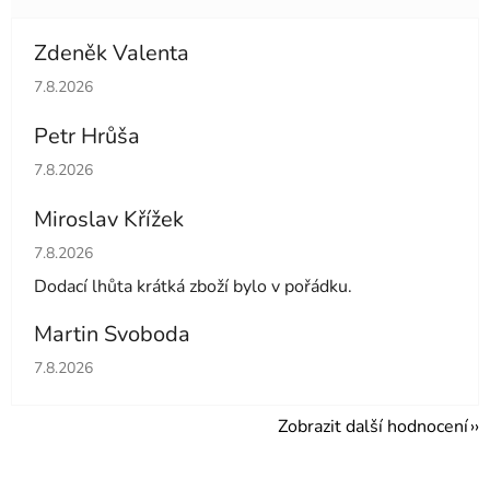
Zdeněk Valenta
Hodnocení obchodu je 5 z 5 hvězdiček.
7.8.2026
Petr Hrůša
Hodnocení obchodu je 5 z 5 hvězdiček.
7.8.2026
Miroslav Křížek
Hodnocení obchodu je 5 z 5 hvězdiček.
7.8.2026
Dodací lhůta krátká zboží bylo v pořádku.
Martin Svoboda
Hodnocení obchodu je 5 z 5 hvězdiček.
7.8.2026
Zobrazit další hodnocení