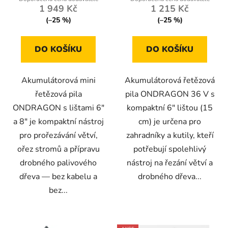
5,0
5,0
1 949 Kč
1 215 Kč
z
z
(–25 %)
(–25 %)
5
5
hvězdiček.
hvězdiček.
DO KOŠÍKU
DO KOŠÍKU
Akumulátorová mini
Akumulátorová řetězová
řetězová pila
pila ONDRAGON 36 V s
ONDRAGON s lištami 6"
kompaktní 6″ lištou (15
a 8" je kompaktní nástroj
cm) je určena pro
pro prořezávání větví,
zahradníky a kutily, kteří
ořez stromů a přípravu
potřebují spolehlivý
drobného palivového
nástroj na řezání větví a
dřeva — bez kabelu a
drobného dřeva...
bez...