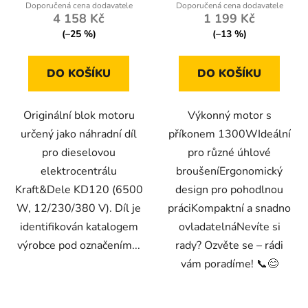
4 158 Kč
1 199 Kč
(–25 %)
(–13 %)
DO KOŠÍKU
DO KOŠÍKU
Originální blok motoru
Výkonný motor s
určený jako náhradní díl
příkonem 1300WIdeální
pro dieselovou
pro různé úhlové
elektrocentrálu
broušeníErgonomický
Kraft&Dele KD120 (6500
design pro pohodlnou
W, 12/230/380 V). Díl je
práciKompaktní a snadno
identifikován katalogem
ovladatelnáNevíte si
výrobce pod označením...
rady? Ozvěte se – rádi
vám poradíme! 📞😊