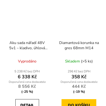
Aku sada nářadí 48V
Diamantová korunka na
5v1 – kladivo, úhlová
gres 68mm M14
bruska, rázový utahovák,
vrtačka, okružní pila + 4
Vyprodáno
Skladem
(>5 ks)
baterie ONDRAGON
5 238 Kč bez DPH
296 Kč bez DPH
6 338 Kč
358 Kč
8 556 Kč
444 Kč
(–25 %)
(–19 %)
DETAIL
DO KOŠÍKU