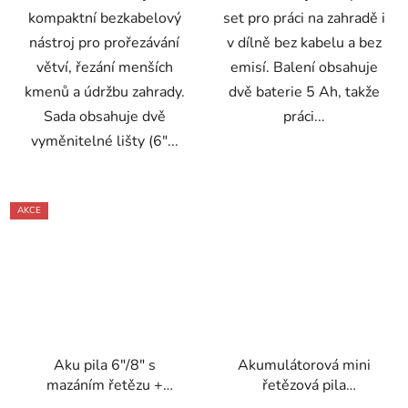
kompaktní bezkabelový
set pro práci na zahradě i
nástroj pro prořezávání
v dílně bez kabelu a bez
větví, řezání menších
emisí. Balení obsahuje
kmenů a údržbu zahrady.
dvě baterie 5 Ah, takže
Sada obsahuje dvě
práci...
vyměnitelné lišty (6"...
AKCE
Aku pila 6″/8″ s
Akumulátorová mini
mazáním řetězu +
řetězová pila
Nůžky + teleskop 2 m –
ONDRAGON 6" s