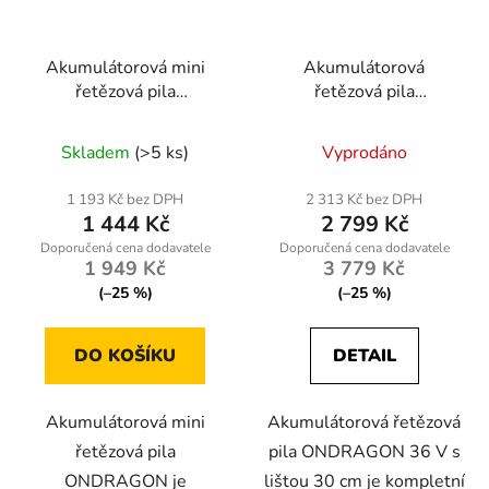
Akumulátorová mini
Akumulátorová
řetězová pila
řetězová pila
ONDRAGON 6" + 8" |
ONDRAGON 36 V –
Průměrné
Průměrné
mazání řetězu | 2×
lišta 30 cm, 2× 5 Ah,
Skladem
(>5 ks)
Vyprodáno
baterie
hodnocení
LCD displej, kufr
hodnocení
produktu
produktu
1 193 Kč bez DPH
2 313 Kč bez DPH
1 444 Kč
2 799 Kč
je
je
5,0
5,0
1 949 Kč
3 779 Kč
z
z
(–25 %)
(–25 %)
5
5
hvězdiček.
hvězdiček.
DO KOŠÍKU
DETAIL
Akumulátorová mini
Akumulátorová řetězová
řetězová pila
pila ONDRAGON 36 V s
ONDRAGON je
lištou 30 cm je kompletní