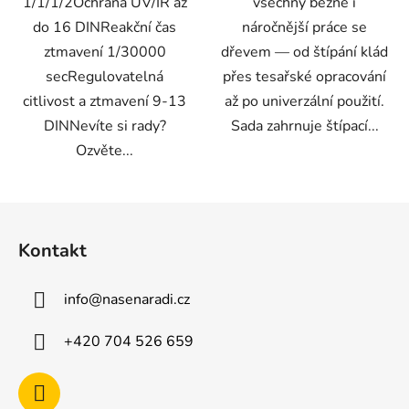
1/1/1/2Ochrana UV/IR až
všechny běžné i
do 16 DINReakční čas
náročnější práce se
ztmavení 1/30000
dřevem — od štípání klád
secRegulovatelná
přes tesařské opracování
citlivost a ztmavení 9-13
až po univerzální použití.
DINNevíte si rady?
Sada zahrnuje štípací...
Ozvěte...
Z
á
Kontakt
p
a
info
@
nasenaradi.cz
t
í
+420 704 526 659