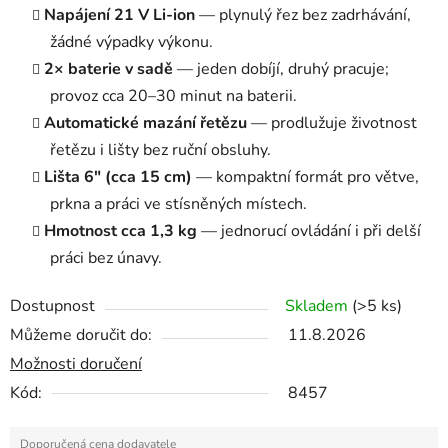
Napájení 21 V Li-ion
— plynulý řez bez zadrhávání,
žádné výpadky výkonu.
2× baterie v sadě
— jeden dobíjí, druhý pracuje;
provoz cca 20–30 minut na baterii.
Automatické mazání řetězu
— prodlužuje životnost
řetězu i lišty bez ruční obsluhy.
Lišta 6" (cca 15 cm)
— kompaktní formát pro větve,
prkna a práci ve stísněných místech.
Hmotnost cca 1,3 kg
— jednorucí ovládání i při delší
práci bez únavy.
Dostupnost
Skladem
(>5 ks)
Můžeme doručit do:
11.8.2026
Možnosti doručení
Kód:
8457