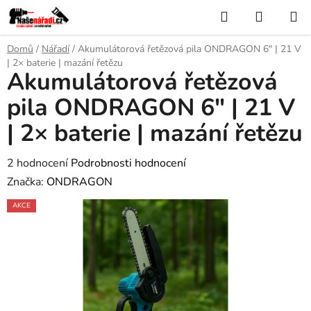
Přejít
Hledat
NÁKUP
na
KOŠÍK
obsah
Domů
/
Nářadí
/
Akumulátorová řetězová pila ONDRAGON 6" | 21 V
| 2× baterie | mazání řetězu
Akumulátorová řetězová
pila ONDRAGON 6" | 21 V
| 2× baterie | mazání řetězu
Průměrné
2 hodnocení
Podrobnosti hodnocení
hodnocení
Značka:
ONDRAGON
produktu
AKCE
je
5,0
z
5
hvězdiček.