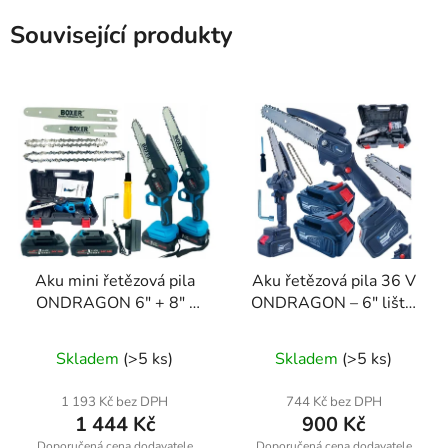
Související produkty
Aku mini řetězová pila
Aku řetězová pila 36 V
ONDRAGON 6" + 8" |
ONDRAGON – 6″ lišta,
2× 24V baterie |
2× baterie, 1,3 kg
Průměrné
Průměrné
kompletní sada
Skladem
(>5 ks)
Skladem
(>5 ks)
hodnocení
hodnocení
produktu
produktu
1 193 Kč bez DPH
744 Kč bez DPH
1 444 Kč
900 Kč
je
je