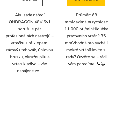
Aku sada nářadí
Průměr: 68
ONDRAGON 48V 5v1
mmMaximální rychlost:
sdružuje pět
11 000 ot./minHloubka
profesionálních nástrojů –
pracovního vrtání: 35
vrtačku s příklepem,
mmVhodná pro suché i
rázový utahovák, úhlovou
mokré vrtáníNevíte si
brusku, okružní pilu a
rady? Ozvěte se – rádi
vrtací kladivo – vše
vám poradíme! 📞😊
napájené ze...