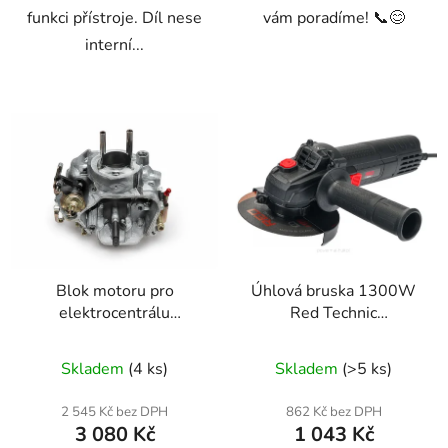
funkci přístroje. Díl nese
vám poradíme! 📞😊
interní...
Blok motoru pro
Úhlová bruska 1300W
elektrocentrálu
Red Technic
Kraft&Dele KD120 –
RTSZK0013
náhradní díl nr783
Skladem
(4 ks)
Skladem
(>5 ks)
2 545 Kč bez DPH
862 Kč bez DPH
3 080 Kč
1 043 Kč