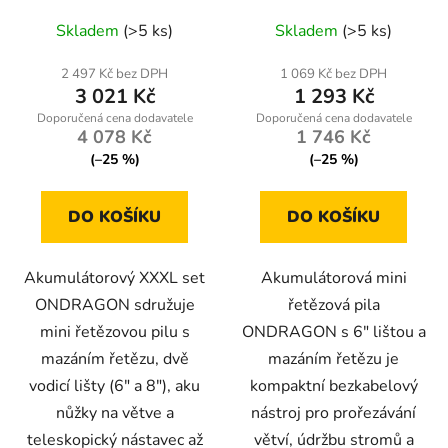
Průměrné
Průměrné
2× BIG Akku 5 Ah
mazáním řetězu | 2×
Skladem
(>5 ks)
Skladem
(>5 ks)
(XXXL set)
hodnocení
36V baterie
hodnocení
ONDRAGON
produktu
produktu
2 497 Kč bez DPH
1 069 Kč bez DPH
3 021 Kč
1 293 Kč
je
je
4,8
4,7
4 078 Kč
1 746 Kč
z
z
(–25 %)
(–25 %)
5
5
hvězdiček.
hvězdiček.
DO KOŠÍKU
DO KOŠÍKU
Akumulátorový XXXL set
Akumulátorová mini
ONDRAGON sdružuje
řetězová pila
mini řetězovou pilu s
ONDRAGON s 6" lištou a
mazáním řetězu, dvě
mazáním řetězu je
vodicí lišty (6″ a 8″), aku
kompaktní bezkabelový
nůžky na větve a
nástroj pro prořezávání
teleskopický nástavec až
větví, údržbu stromů a