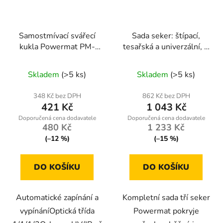
Samostmívací svářecí
Sada seker: štípací,
kukla Powermat PM-
tesařská a univerzální, 3
APS-600T2
ks – Powermat
RTZS0054
Skladem
(>5 ks)
Skladem
(>5 ks)
348 Kč bez DPH
862 Kč bez DPH
421 Kč
1 043 Kč
480 Kč
1 233 Kč
(–12 %)
(–15 %)
DO KOŠÍKU
DO KOŠÍKU
Automatické zapínání a
Kompletní sada tří seker
vypínáníOptická třída
Powermat pokryje