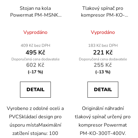
Stojan na kola
Tlakový spínač pro
Powermat PM-MSNK-
kompresor PM-KO-
235T, skládací, max.
300T-400V
šířka 235 mm
Vyprodáno
Vyprodáno
409 Kč bez DPH
183 Kč bez DPH
495 Kč
221 Kč
602 Kč
255 Kč
(–17 %)
(–13 %)
DETAIL
DETAIL
Vyrobeno z odolné oceli a
Originální náhradní
PVCSkládací design pro
tlakový spínač určený pro
úsporu místaMaximální
kompresor Powermat
zatížení stojanu: 100
PM-KO-300T-400V.