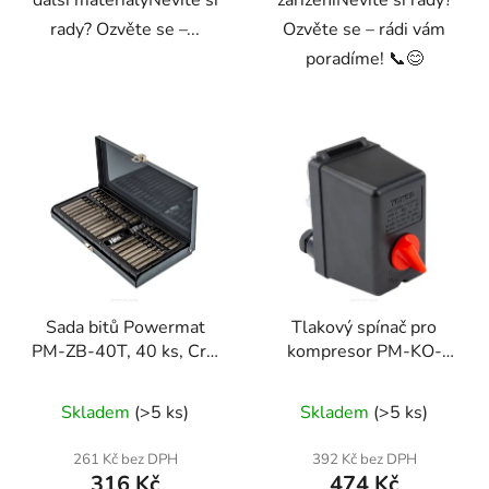
další materiályNevíte si
zařízeníNevíte si rady?
rady? Ozvěte se –...
Ozvěte se – rádi vám
poradíme! 📞😊
Sada bitů Powermat
Tlakový spínač pro
PM-ZB-40T, 40 ks, CrV
kompresor PM-KO-
ocel, 30/75 mm
24L-50L-WY
Skladem
(>5 ks)
Skladem
(>5 ks)
261 Kč bez DPH
392 Kč bez DPH
316 Kč
474 Kč