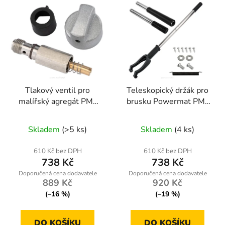
Tlakový ventil pro
Teleskopický držák pro
malířský agregát PM-
brusku Powermat PM-
PDM-1500M-ZC
SDB-2450M-UT
Skladem
(>5 ks)
Skladem
(4 ks)
610 Kč bez DPH
610 Kč bez DPH
738 Kč
738 Kč
889 Kč
920 Kč
(–16 %)
(–19 %)
DO KOŠÍKU
DO KOŠÍKU