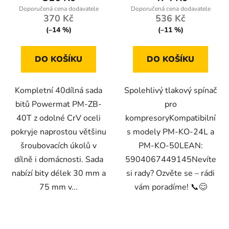
370 Kč
536 Kč
(–14 %)
(–11 %)
DO KOŠÍKU
DO KOŠÍKU
Kompletní 40dílná sada
Spolehlivý tlakový spínač
bitů Powermat PM-ZB-
pro
40T z odolné CrV oceli
kompresoryKompatibilní
pokryje naprostou většinu
s modely PM-KO-24L a
šroubovacích úkolů v
PM-KO-50LEAN:
dílně i domácnosti. Sada
5904067449145Nevíte
nabízí bity délek 30 mm a
si rady? Ozvěte se – rádi
75 mm v...
vám poradíme! 📞😊