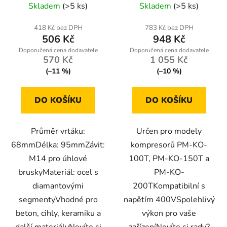
Skladem
(>5 ks)
Skladem
(>5 ks)
418 Kč bez DPH
783 Kč bez DPH
506 Kč
948 Kč
570 Kč
1 055 Kč
(–11 %)
(–10 %)
DO KOŠÍKU
DO KOŠÍKU
Průměr vrtáku:
Určen pro modely
68mmDélka: 95mmZávit:
kompresorů PM-KO-
M14 pro úhlové
100T, PM-KO-150T a
bruskyMateriál: ocel s
PM-KO-
diamantovými
200TKompatibilní s
segmentyVhodné pro
napětím 400VSpolehlivý
beton, cihly, keramiku a
výkon pro vaše