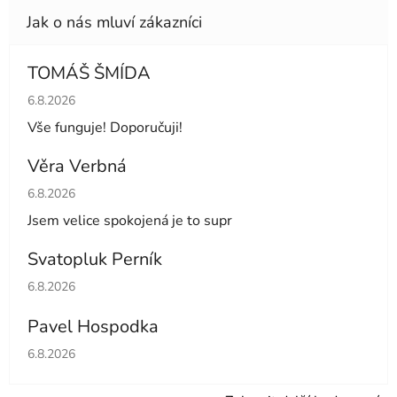
TOMÁŠ ŠMÍDA
Hodnocení obchodu je 5 z 5 hvězdiček.
6.8.2026
Vše funguje! Doporučuji!
Věra Verbná
Hodnocení obchodu je 5 z 5 hvězdiček.
6.8.2026
Jsem velice spokojená je to supr
Svatopluk Perník
Hodnocení obchodu je 5 z 5 hvězdiček.
6.8.2026
Pavel Hospodka
Hodnocení obchodu je 5 z 5 hvězdiček.
6.8.2026