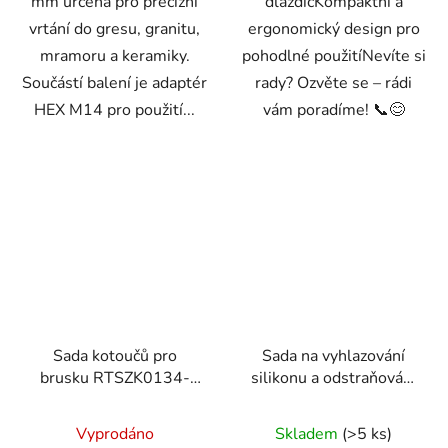
mm určená pro precizní
dlaždicKompaktní a
vrtání do gresu, granitu,
ergonomický design pro
mramoru a keramiky.
pohodlné použitíNevíte si
Součástí balení je adaptér
rady? Ozvěte se – rádi
HEX M14 pro použití...
vám poradíme! 📞😊
Sada kotoučů pro
Sada na vyhlazování
brusku RTSZK0134-
silikonu a odstraňování
ZTA
starého tmelu
Vyprodáno
Skladem
(>5 ks)