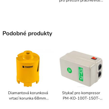
pro precizní práciNevíte...
Podobné produkty
Diamantová korunková
Stykač pro kompresor
vrtací korunka 68mm,
PM-KO-100T-150T-
95mm, M14
200T-400V