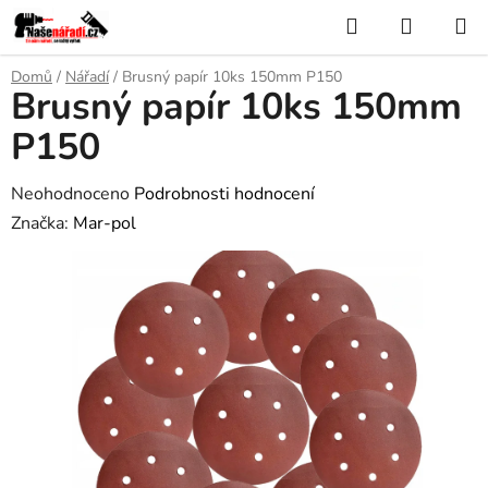
Přejít
Hledat
NÁKUP
na
KOŠÍK
obsah
Domů
/
Nářadí
/
Brusný papír 10ks 150mm P150
Brusný papír 10ks 150mm
P150
Průměrné
Neohodnoceno
Podrobnosti hodnocení
hodnocení
Značka:
Mar-pol
produktu
je
0,0
z
5
hvězdiček.