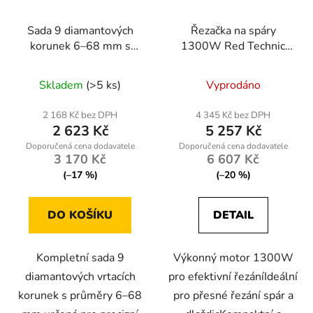
Sada 9 diamantových
Řezačka na spáry
korunek 6–68 mm s
1300W Red Technic
adaptérem HEX M14
RTPDG0009
Skladem
(>5 ks)
Vyprodáno
2 168 Kč bez DPH
4 345 Kč bez DPH
2 623 Kč
5 257 Kč
3 170 Kč
6 607 Kč
(–17 %)
(–20 %)
DO KOŠÍKU
DETAIL
Kompletní sada 9
Výkonný motor 1300W
diamantových vrtacích
pro efektivní řezáníIdeální
korunek s průměry 6–68
pro přesné řezání spár a