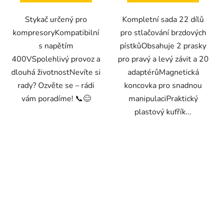
Stykač určený pro
Kompletní sada 22 dílů
kompresoryKompatibilní
pro stlačování brzdových
s napětím
pístkůObsahuje 2 prasky
400VSpolehlivý provoz a
pro pravý a levý závit a 20
dlouhá životnostNevíte si
adaptérůMagnetická
rady? Ozvěte se – rádi
koncovka pro snadnou
vám poradíme! 📞😊
manipulaciPraktický
plastový kufřík...