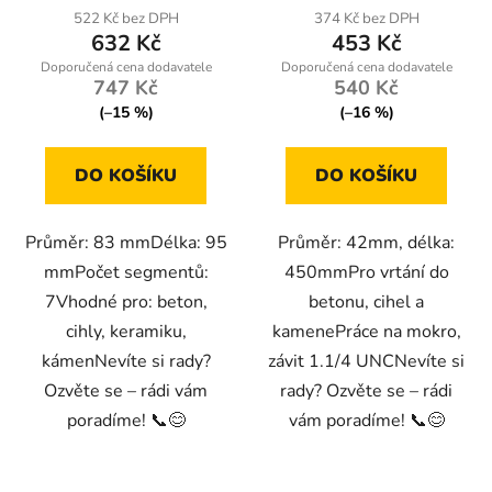
522 Kč bez DPH
374 Kč bez DPH
632 Kč
453 Kč
747 Kč
540 Kč
(–15 %)
(–16 %)
DO KOŠÍKU
DO KOŠÍKU
Průměr: 83 mmDélka: 95
Průměr: 42mm, délka:
mmPočet segmentů:
450mmPro vrtání do
7Vhodné pro: beton,
betonu, cihel a
cihly, keramiku,
kamenePráce na mokro,
kámenNevíte si rady?
závit 1.1/4 UNCNevíte si
Ozvěte se – rádi vám
rady? Ozvěte se – rádi
poradíme! 📞😊
vám poradíme! 📞😊