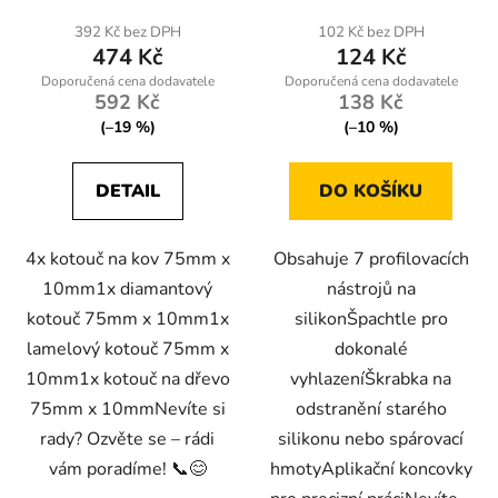
392 Kč bez DPH
102 Kč bez DPH
474 Kč
124 Kč
592 Kč
138 Kč
(–19 %)
(–10 %)
DETAIL
DO KOŠÍKU
4x kotouč na kov 75mm x
Obsahuje 7 profilovacích
10mm1x diamantový
nástrojů na
kotouč 75mm x 10mm1x
silikonŠpachtle pro
lamelový kotouč 75mm x
dokonalé
10mm1x kotouč na dřevo
vyhlazeníŠkrabka na
75mm x 10mmNevíte si
odstranění starého
rady? Ozvěte se – rádi
silikonu nebo spárovací
vám poradíme! 📞😊
hmotyAplikační koncovky