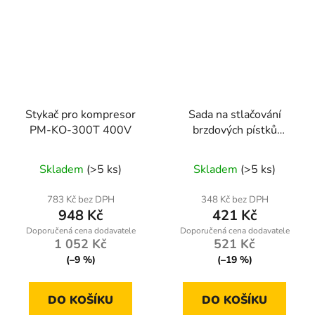
Stykač pro kompresor
Sada na stlačování
PM-KO-300T 400V
brzdových pístků
Powermat PM-ZWT-
22T, 22 ks
Skladem
(>5 ks)
Skladem
(>5 ks)
783 Kč bez DPH
348 Kč bez DPH
948 Kč
421 Kč
1 052 Kč
521 Kč
(–9 %)
(–19 %)
DO KOŠÍKU
DO KOŠÍKU