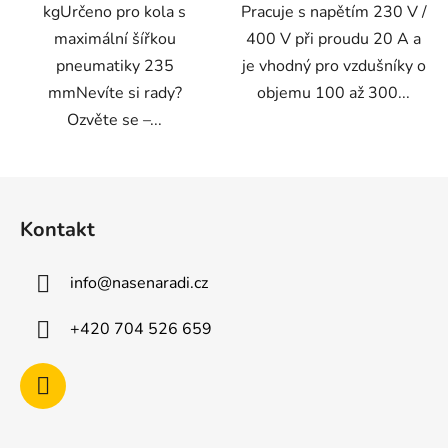
kgUrčeno pro kola s
Pracuje s napětím 230 V /
maximální šířkou
400 V při proudu 20 A a
pneumatiky 235
je vhodný pro vzdušníky o
mmNevíte si rady?
objemu 100 až 300...
Ozvěte se –...
Z
á
Kontakt
p
a
info
@
nasenaradi.cz
t
í
+420 704 526 659