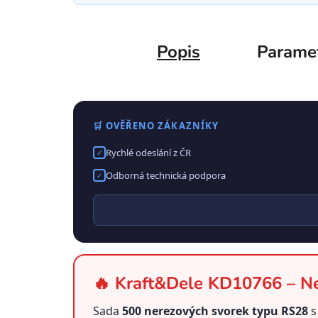
Popis
Parame
🛒 OVĚŘENO ZÁKAZNÍKY
Rychlé odeslání z ČR
✓
Odborná technická podpora
✓
🔥 Kraft&Dele KD10766 – Ne
Sada
500 nerezových svorek typu RS28
s