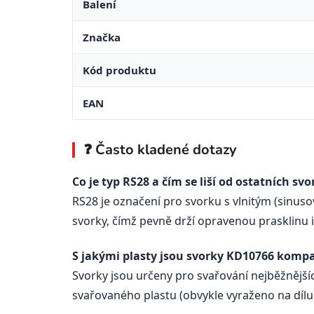
Balení
Značka
Kód produktu
EAN
❓ Často kladené dotazy
Co je typ RS28 a čím se liší od ostatních svo
RS28 je označení pro svorku s vlnitým (sinusov
svorky, čímž pevně drží opravenou prasklinu 
S jakými plasty jsou svorky KD10766 kompa
Svorky jsou určeny pro svařování nejběžnějš
svařovaného plastu (obvykle vyraženo na dílu) 