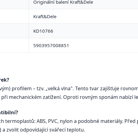
Originální balení Kraft&Dele
Kraft&Dele
KD10766
5903957008851
rek?
ým) profilem – tzv. „velká vlna". Tento tvar zajišťuje rovno
i při mechanickém zatížení. Oproti rovným sponám nabízí le
tibilní?
ích termoplastů: ABS, PVC, nylon a podobné materiály. Pře
a zvolit odpovídající svářecí teplotu.