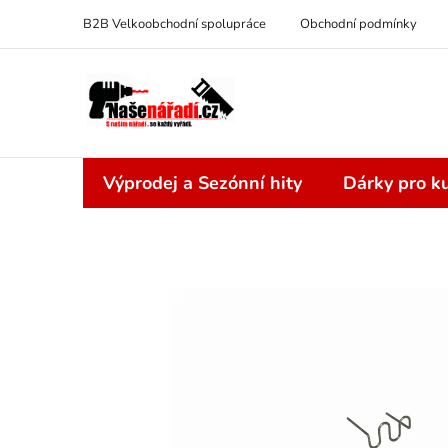
Přejít
B2B Velkoobchodní spolupráce
Obchodní podmínky
na
obsah
Výprodej a Sezónní hity
Dárky pro ku