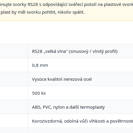
jte svorky RS28 s odpovídající svářecí pistolí na plastové svorky
ast by měl svorku pohltit, nikoliv spálit.
RS28 „velká vlna" (sinusový / vlnitý profil)
0,8 mm
Vysoce kvalitní nerezová ocel
500 ks
ABS, PVC, nylon a další termoplasty
Korozivzdorná, odolná vůči vlhkosti a povětrn