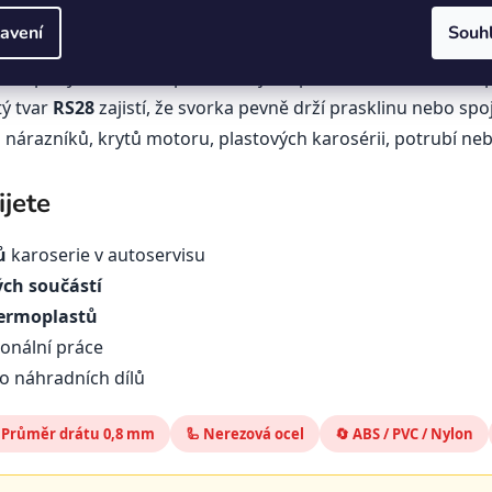
emu slouží?
avení
Souh
vé spony, které se zapracovávají do povrchu svařovaného p
tý tvar
RS28
zajistí, že svorka pevně drží prasklinu nebo s
nárazníků, krytů motoru, plastových karosérii, potrubí ne
jete
ů
karoserie v autoservisu
ch součástí
termoplastů
ionální práce
o náhradních dílů
 Průměr drátu 0,8 mm
🦾 Nerezová ocel
🔄 ABS / PVC / Nylon