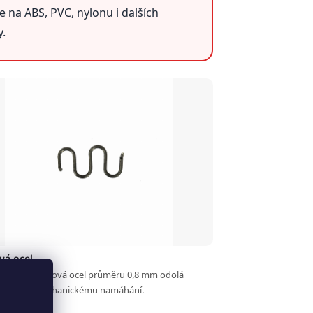
e na ABS, PVC, nylonu i dalších
y.
vá ocel
valitní nerezová ocel průměru 0,8 mm odolá
vlhkosti i mechanickému namáhání.