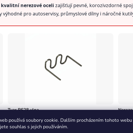
 kvalitní nerezové oceli
zajišťují pevné, korozivzdorné spoj
 výhodné pro autoservisy, průmyslové dílny i náročné kutil
Tvar RS28 vlna
Nerezo
Sinusový vlnitý profil svorky zajišťuje pevné ukotvení v
Vysoce k
web používá soubory cookie. Dalším procházením tohoto webu
plastu a rovnoměrné rozložení napětí spoje.
korozi, 
jete souhlas s jejich používáním.