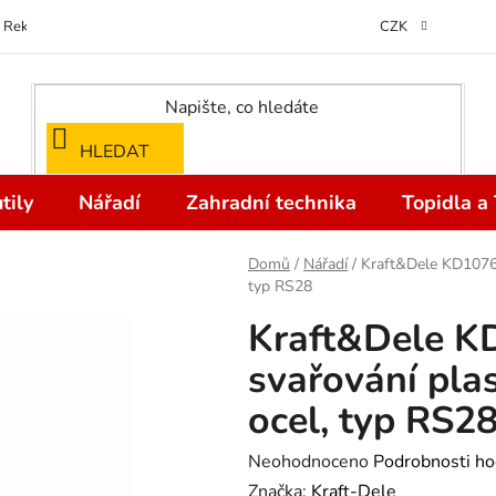
Reklamace
Kontakty
Doprava a Platba
Odstoupení od kupní
CZK
HLEDAT
tily
Nářadí
Zahradní technika
Topidla a
Domů
/
Nářadí
/
Kraft&Dele KD10766
typ RS28
Kraft&Dele K
svařování pla
ocel, typ RS2
Průměrné
Neohodnoceno
Podrobnosti ho
hodnocení
Značka:
Kraft-Dele