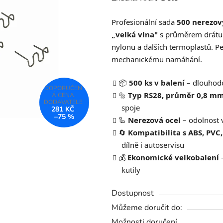
produktu
Profesionální sada
500 nerezov
je
„velká vlna"
s průměrem drát
0,0
nylonu a dalších termoplastů. Pe
z
mechanickému namáhání.
5
hvězdiček.
📦
500 ks v balení
– dlouhodo
🔩
Typ RS28, průměr 0,8 m
spoje
281 KČ
–75 %
🦾
Nerezová ocel
– odolnost 
🔄
Kompatibilita s ABS, PVC,
dílně i autoservisu
💰
Ekonomické velkobalení
–
kutily
Dostupnost
Můžeme doručit do:
Možnosti doručení