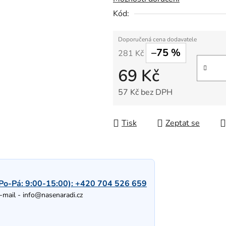
Kód:
–75 %
281 Kč
69 Kč
57 Kč bez DPH
Měrná cena:
Tisk
Zeptat se
Po-Pá: 9:00-15:00):
+420 704 526 659
-mail -
info@nasenaradi.cz