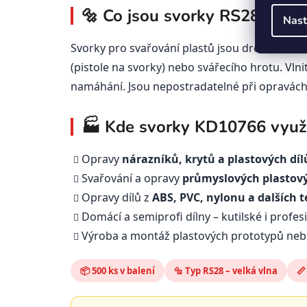
🔩 Co jsou svorky RS28 a k č
Nast
Svorky pro svařování plastů jsou drobné kovo
(pistole na svorky) nebo svářecího hrotu. Vlni
namáhání. Jsou nepostradatelné při opravách 
🏭 Kde svorky KD10766 využi
Opravy
nárazníků, krytů a plastových díl
Svařování a opravy
průmyslových plastový
Opravy dílů z
ABS, PVC, nylonu a dalších 
Domácí a semiprofi dílny – kutilské i profes
Výroba a montáž plastových prototypů neb
📦 500 ks v balení
🔩 Typ RS28 – velká vlna
📏