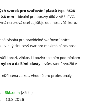
ých svorek pro svařování plastů
typu
RS28
u
0,8 mm
– ideální pro opravy dílů z ABS, PVC,
vná nerezová ocel zajišťuje odolnost vůči korozi i
bá zásoba pro pravidelné svařovací práce
m
– vlnitý sinusový tvar pro maximální pevnost
vůči korozi, vlhkosti i povětrnostním podmínkám
 nylon a dalšími plasty
– všestranné využití v
 nižší cena za kus, vhodné pro profesionály i
Skladem
(>5 ks)
13.8.2026