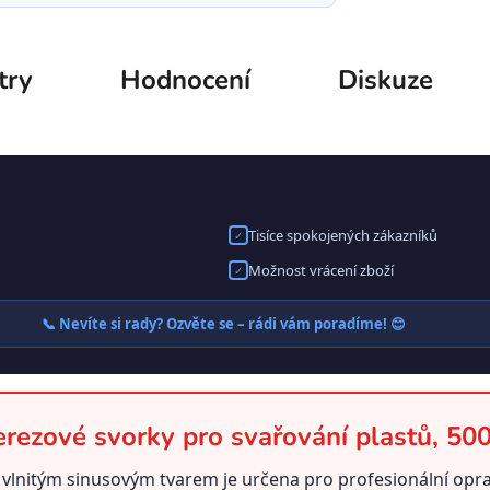
try
Hodnocení
Diskuze
Tisíce spokojených zákazníků
✓
Možnost vrácení zboží
✓
📞 Nevíte si rady? Ozvěte se – rádi vám poradíme! 😊
rezové svorky pro svařování plastů, 500
 vlnitým sinusovým tvarem je určena pro profesionální oprav