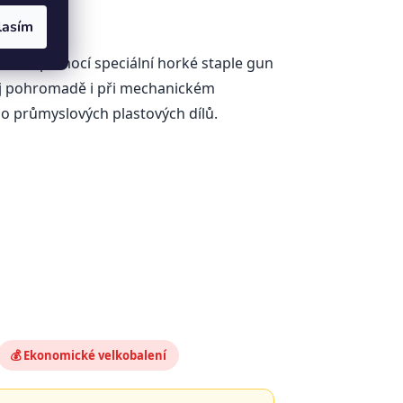
lasím
lastu pomocí speciální horké staple gun
poj pohromadě i při mechanickém
bo průmyslových plastových dílů.
💰 Ekonomické velkobalení