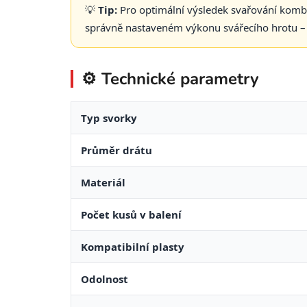
💡
Tip:
Pro optimální výsledek svařování kombinu
správně nastaveném výkonu svářecího hrotu – pl
⚙️ Technické parametry
Typ svorky
Průměr drátu
Materiál
Počet kusů v balení
Kompatibilní plasty
Odolnost