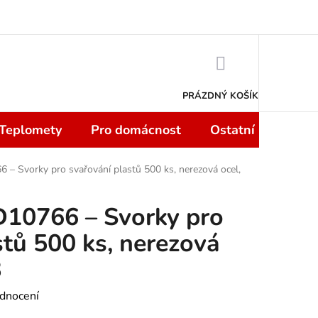
 smlouvy do 14 dní
Podmínky ochrany osobních údajů
Moje objedn
NÁKUPNÍ
KOŠÍK
PRÁZDNÝ KOŠÍK
 Teplomety
Pro domácnost
Ostatní
Sport
 – Svorky pro svařování plastů 500 ks, nerezová ocel,
D10766 – Svorky pro
stů 500 ks, nerezová
8
dnocení