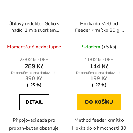
Úhlový reduktor Geko s
Hokkaido Method
hadicí 2 m a svorkami
Feeder Krmítko 80 g s
pro propan-butan
Formičkou
Momentálně nedostupné
Skladem
(>5 ks)
239 Kč bez DPH
119 Kč bez DPH
289 Kč
144 Kč
390 Kč
199 Kč
(–25 %)
(–27 %)
DETAIL
DO KOŠÍKU
Připojovací sada pro
Method feeder krmítko
propan-butan obsahuje
Hokkaido o hmotnosti 80