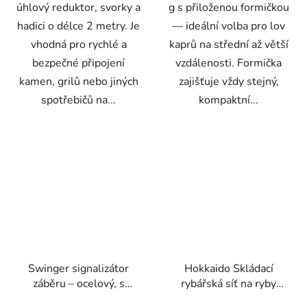
úhlový reduktor, svorky a
g s přiloženou formičkou
hadici o délce 2 metry. Je
— ideální volba pro lov
vhodná pro rychlé a
kaprů na střední až větší
bezpečné připojení
vzdálenosti. Formička
kamen, grilů nebo jiných
zajišťuje vždy stejný,
spotřebičů na...
kompaktní...
Swinger signalizátor
Hokkaido Skládací
záběru – ocelový, s
rybářská síť na ryby
regulací zátěže, na
28,5 × 143,5 cm