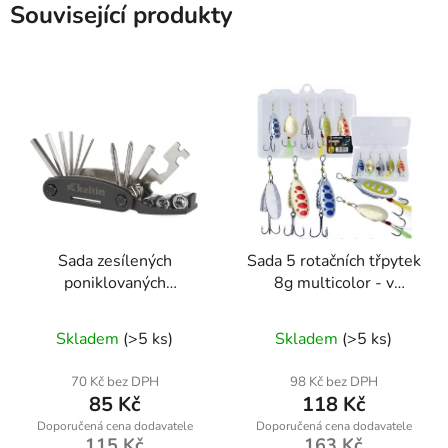
Související produkty
Sada zesílených
Sada 5 rotačních třpytek
poniklovaných
8g multicolor - v
cyklistických klíčů 16 v
krabičce
1 – Geko K02362
Skladem
(>5 ks)
Skladem
(>5 ks)
70 Kč bez DPH
98 Kč bez DPH
85 Kč
118 Kč
115 Kč
163 Kč