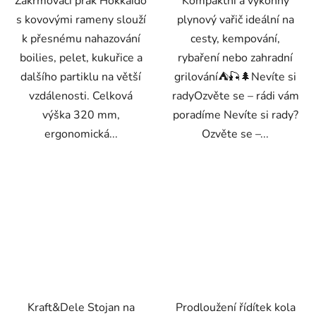
Zakrmovací prak Hokkaido
Kompaktní a výkonný
s kovovými rameny slouží
plynový vařič ideální na
k přesnému nahazování
cesty, kempování,
boilies, pelet, kukuřice a
rybaření nebo zahradní
dalšího partiklu na větší
grilování⛺🎣🌲Nevíte si
vzdálenosti. Celková
radyOzvěte se – rádi vám
výška 320 mm,
poradíme Nevíte si rady?
ergonomická...
Ozvěte se –...
Kraft&Dele Stojan na
Prodloužení řídítek kola