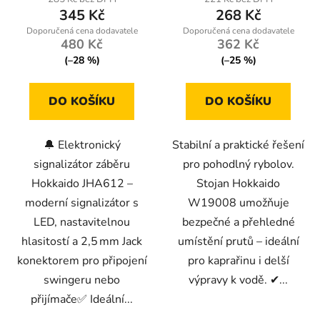
345 Kč
268 Kč
je
4,1
480 Kč
362 Kč
z
(–28 %)
(–25 %)
5
hvězdiček.
DO KOŠÍKU
DO KOŠÍKU
🔔 Elektronický
Stabilní a praktické řešení
signalizátor záběru
pro pohodlný rybolov.
Hokkaido JHA612 –
Stojan Hokkaido
moderní signalizátor s
W19008 umožňuje
LED, nastavitelnou
bezpečné a přehledné
hlasitostí a 2,5 mm Jack
umístění prutů – ideální
konektorem pro připojení
pro kaprařinu i delší
swingeru nebo
výpravy k vodě. ✔...
přijímače✅ Ideální...