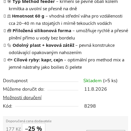
🎯
Typ Method feeder
– krmení se pevně obalí kolem
krmítka a uvolní se přesně na dně
⚖️
Hmotnost 60 g
– vhodná střední váha pro vzdálenosti
cca 20–40 m na stojatých i mírně tekoucích vodách
🧰
Přiložená silikonová forma
– umožňuje rychlé a přesné
plnění přímo u vody bez bordelu
🔩
Odolný plast + kovová zátěž
– pevná konstrukce
odolávající opakovaným nahozením
🐟
Cílové ryby: kapr, cejn
– optimální pro method mix a
jemné nástrahy jako boilies či pelete
Dostupnost
Skladem
(>5 ks)
Můžeme doručit do:
11.8.2026
Možnosti doručení
Kód:
8298
–25 %
177 Kč