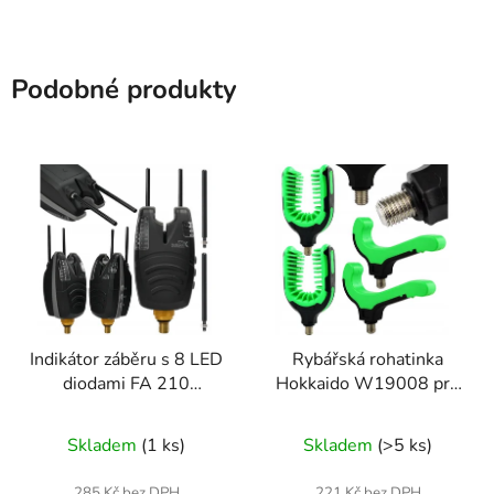
Podobné produkty
Indikátor záběru s 8 LED
Rybářská rohatinka
diodami FA 210
Hokkaido W19008 pro
W12038 HOKKAIDO
pruty s nastavitelnou
Průměrné
FISING
konstrukcí
Skladem
(1 ks)
Skladem
(>5 ks)
hodnocení
produktu
285 Kč bez DPH
221 Kč bez DPH