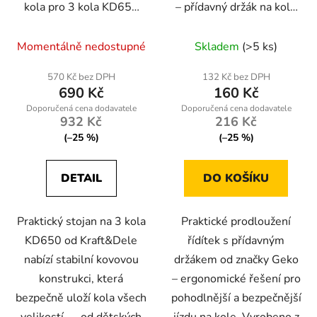
kola pro 3 kola KD650
– přídavný držák na kolo
— stabilní kovová
| Geko
konstrukce
Momentálně nedostupné
Skladem
(>5 ks)
570 Kč bez DPH
132 Kč bez DPH
690 Kč
160 Kč
932 Kč
216 Kč
(–25 %)
(–25 %)
DETAIL
DO KOŠÍKU
Praktický stojan na 3 kola
Praktické prodloužení
KD650 od Kraft&Dele
řídítek s přídavným
nabízí stabilní kovovou
držákem od značky Geko
konstrukci, která
– ergonomické řešení pro
bezpečně uloží kola všech
pohodlnější a bezpečnější