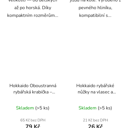
velikostí — od dětských
jízdu na kole. Vyrobeno z
až po horská. Díky
pevného hliníku,
kompaktním rozměrům...
kompatibilní s...
Hokkaido Oboustranná
Hokkaido rybářské
rybářská krabička –
nůžky na vlasec a
modrá
pletenku s ochranným
Průměrné
krytem
Skladem
(>5 ks)
Skladem
(>5 ks)
hodnocení
produktu
65 Kč bez DPH
21 Kč bez DPH
79 Kč
26 Kč
je