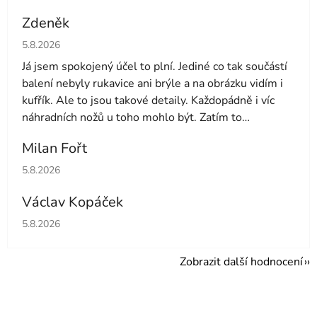
Zdeněk
Hodnocení obchodu je 4 z 5 hvězdiček.
5.8.2026
Já jsem spokojený účel to plní. Jediné co tak součástí
balení nebyly rukavice ani brýle a na obrázku vidím i
kufřík. Ale to jsou takové detaily. Každopádně i víc
náhradních nožů u toho mohlo být. Zatím to
používám druhý den tak uvidíme dále
Milan Fořt
Hodnocení obchodu je 5 z 5 hvězdiček.
5.8.2026
Václav Kopáček
Hodnocení obchodu je 5 z 5 hvězdiček.
5.8.2026
Zobrazit další hodnocení