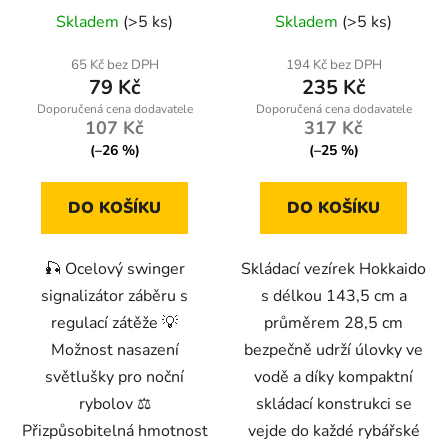
Průměrné
světlušku
Skladem
(>5 ks)
Skladem
(>5 ks)
hodnocení
produktu
65 Kč bez DPH
194 Kč bez DPH
79 Kč
235 Kč
je
5,0
107 Kč
317 Kč
z
(–26 %)
(–25 %)
5
hvězdiček.
DO KOŠÍKU
DO KOŠÍKU
🎣 Ocelový swinger
Skládací vezírek Hokkaido
signalizátor záběru s
s délkou 143,5 cm a
regulací zátěže 💡
průměrem 28,5 cm
Možnost nasazení
bezpečně udrží úlovky ve
světlušky pro noční
vodě a díky kompaktní
rybolov ⚖️
skládací konstrukci se
Přizpůsobitelná hmotnost
vejde do každé rybářské