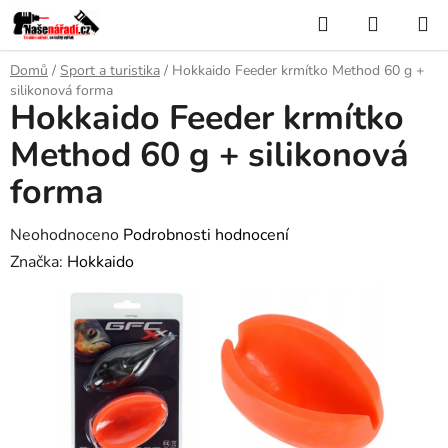
Přejít
Hledat
NÁKUP
na
KOŠÍK
obsah
Domů
/
Sport a turistika
/
Hokkaido Feeder krmítko Method 60 g +
silikonová forma
Hokkaido Feeder krmítko
Method 60 g + silikonová
forma
Průměrné
Neohodnoceno
Podrobnosti hodnocení
hodnocení
Značka:
Hokkaido
produktu
je
0,0
z
5
hvězdiček.