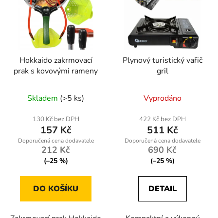
Hokkaido zakrmovací
Plynový turistický vařič
prak s kovovými rameny
gril
Skladem
(>5 ks)
Vyprodáno
130 Kč bez DPH
422 Kč bez DPH
157 Kč
511 Kč
212 Kč
690 Kč
(–25 %)
(–25 %)
DO KOŠÍKU
DETAIL