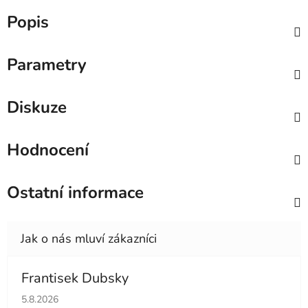
Popis
Parametry
Diskuze
Hodnocení
Ostatní informace
Frantisek Dubsky
Hodnocení obchodu je 5 z 5 hvězdiček.
5.8.2026