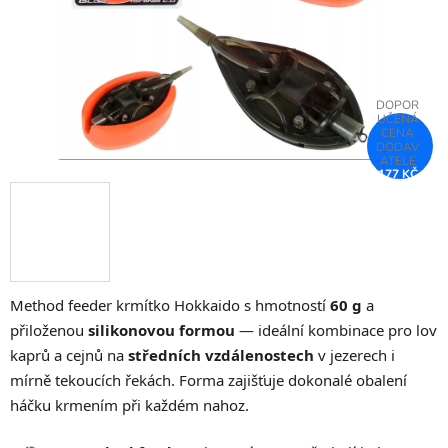
177 KČ
–25 %
Method feeder krmítko Hokkaido s hmotností
60 g
a
přiloženou
silikonovou formou
— ideální kombinace pro lov
kaprů a cejnů na
středních vzdálenostech
v jezerech i
mírně tekoucích řekách. Forma zajišťuje dokonalé obalení
háčku krmením při každém nahoz.