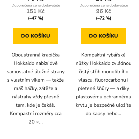
5,0
151 Kč
96 Kč
z
(–47 %)
(–72 %)
5
hvězdiček.
DO KOŠÍKU
DO KOŠÍKU
Oboustranná krabička
Kompaktní rybářské
Hokkaido nabízí dvě
nůžky Hokkaido zvládnou
samostatné úložné strany
čistý střih monofilního
s vlastním víkem — takže
vlascu, fluorocarbonu i
máš háčky, zátěže a
pletené šňůry — a díky
nástrahy vždy přesně
plastovému ochrannému
tam, kde je čekáš.
krytu je bezpečně uložíte
Kompaktní rozměry cca
do kapsy nebo...
20 ×...