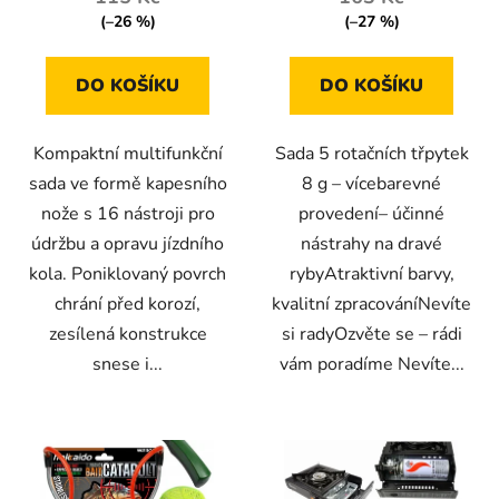
(–26 %)
(–27 %)
DO KOŠÍKU
DO KOŠÍKU
Kompaktní multifunkční
Sada 5 rotačních třpytek
sada ve formě kapesního
8 g – vícebarevné
nože s 16 nástroji pro
provedení– účinné
údržbu a opravu jízdního
nástrahy na dravé
kola. Poniklovaný povrch
rybyAtraktivní barvy,
chrání před korozí,
kvalitní zpracováníNevíte
zesílená konstrukce
si radyOzvěte se – rádi
snese i...
vám poradíme Nevíte...