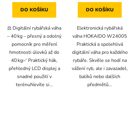
DO KOŠÍKU
DO KOŠÍKU
⚖️ Digitální rybářská váha
Elektronická rybářská
– 40 kg – přesný a odolný
váha HOKAIDO W24005
pomocník pro měření
Praktická a spolehlivá
hmotnosti úlovků až do
digitální váha pro každého
40 kg✅ Praktický hák,
rybáře. Skvěle se hodí na
přehledný LCD displej a
vážení ryb, ale i zavazadel,
snadné použití v
balíků nebo dalších
terénuNevíte si...
předmětů...