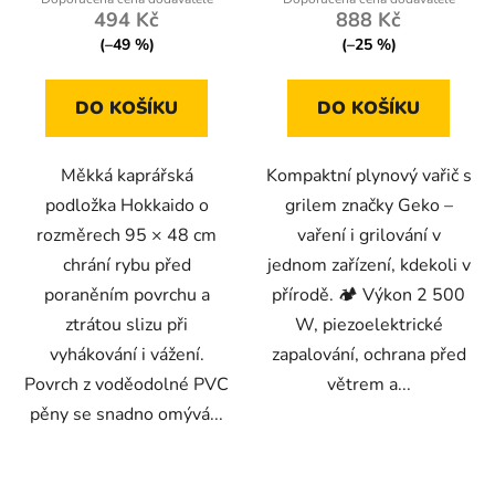
494 Kč
888 Kč
(–49 %)
(–25 %)
DO KOŠÍKU
DO KOŠÍKU
Měkká kaprářská
Kompaktní plynový vařič s
podložka Hokkaido o
grilem značky Geko –
rozměrech 95 × 48 cm
vaření i grilování v
chrání rybu před
jednom zařízení, kdekoli v
poraněním povrchu a
přírodě. 🏕️ Výkon 2 500
ztrátou slizu při
W, piezoelektrické
vyhákování i vážení.
zapalování, ochrana před
Povrch z voděodolné PVC
větrem a...
pěny se snadno omývá...