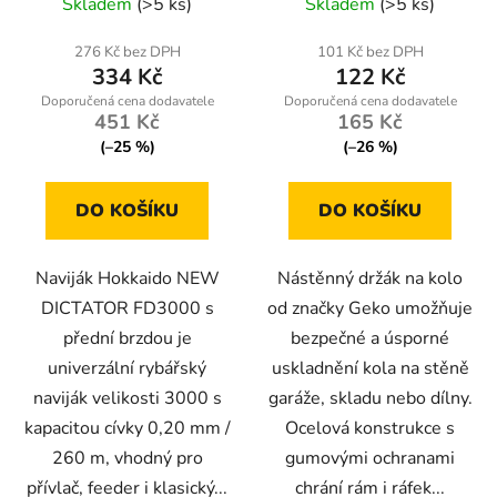
Skladem
(>5 ks)
Skladem
(>5 ks)
276 Kč bez DPH
101 Kč bez DPH
334 Kč
122 Kč
451 Kč
165 Kč
(–25 %)
(–26 %)
DO KOŠÍKU
DO KOŠÍKU
Naviják Hokkaido NEW
Nástěnný držák na kolo
DICTATOR FD3000 s
od značky Geko umožňuje
přední brzdou je
bezpečné a úsporné
univerzální rybářský
uskladnění kola na stěně
naviják velikosti 3000 s
garáže, skladu nebo dílny.
kapacitou cívky 0,20 mm /
Ocelová konstrukce s
260 m, vhodný pro
gumovými ochranami
přívlač, feeder i klasický...
chrání rám i ráfek...