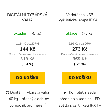
DIGITÁLNÍ RYBÁŘSKÁ
Vodotěsná USB
VÁHA
cyklistická lampa IPX4 –
sada přední + zadní
Skladem
(>5 ks)
Skladem
(>5 ks)
119 Kč bez DPH
226 Kč bez DPH
144 Kč
273 Kč
319 Kč
369 Kč
(–54 %)
(–26 %)
DO KOŠÍKU
DO KOŠÍKU
⚖️ Digitální rybářská váha
🚴 Kompletní sada
– 40 kg – přesný a odolný
předního a zadního LED
pomocník pro měření
světla s certifikací IPX4 –