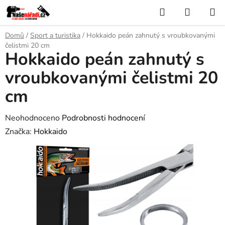
Přejít
Hledat
NÁKUP
na
KOŠÍK
obsah
Domů
/
Sport a turistika
/
Hokkaido peán zahnutý s vroubkovanými
čelistmi 20 cm
Hokkaido peán zahnutý s
vroubkovanými čelistmi 20
cm
Průměrné
Neohodnoceno
Podrobnosti hodnocení
hodnocení
Značka:
Hokkaido
produktu
je
0,0
z
5
hvězdiček.