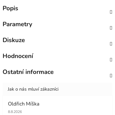
Popis
Parametry
Diskuze
Hodnocení
Ostatní informace
Oldřich Míška
Hodnocení obchodu je 5 z 5 hvězdiček.
8.8.2026