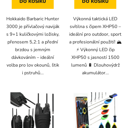
DO KOŠÍKU
DO KOŠÍKU
Hokkaido Barbaric Hunter
Výkonná taktická LED
3000 je přívlačový naviják
svítilna s čipem XHP50 –
s 9+1 kuličkovými ložisky,
ideální pro outdoor, sport
přenosem 5,2:1 a přední
a profesionální použití! 🏔️
brzdou s jemným
⚡ Výkonný LED čip
dávkováním – ideální
XHP50 s jasností 1500
volba pro lov okounů, štik
lumenů 🔋 Dlouhovýdrž
i pstruhů...
akumulátor...