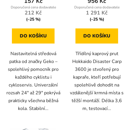
157 Kč
956 Kč
212 Kč
1 291 Kč
(–25 %)
(–25 %)
DO KOŠÍKU
DO KOŠÍKU
Nastavitelná středová
Třídílný kaprový prut
patka od značky Geko –
Hokkaido Disaster Carp
spolehlivý pomocník pro
3600 je stvořený pro
každého cyklistu i
kapraře, kteří potřebují
cykloservis. Univerzální
spolehlivě dohodit na
rozsah 24" až 29" pokrývá
vzdálenější krmná místa s
prakticky všechna běžná
těžší montáží. Délka 3,6
kola. Stabilní...
m, testovací...