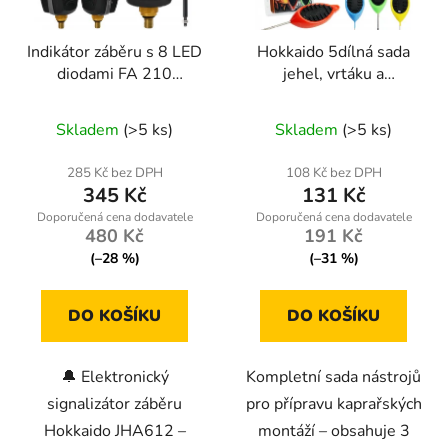
Indikátor záběru s 8 LED
Hokkaido 5dílná sada
diodami FA 210
jehel, vrtáku a
W12038 HOKKAIDO
přetahováku na boilies
Průměrné
Průměrné
FISING
Skladem
(>5 ks)
Skladem
(>5 ks)
hodnocení
hodnocení
produktu
produktu
285 Kč bez DPH
108 Kč bez DPH
345 Kč
131 Kč
je
je
4,1
5,0
480 Kč
191 Kč
z
z
(–28 %)
(–31 %)
5
5
hvězdiček.
hvězdiček.
DO KOŠÍKU
DO KOŠÍKU
🔔 Elektronický
Kompletní sada nástrojů
signalizátor záběru
pro přípravu kaprařských
Hokkaido JHA612 –
montáží – obsahuje 3