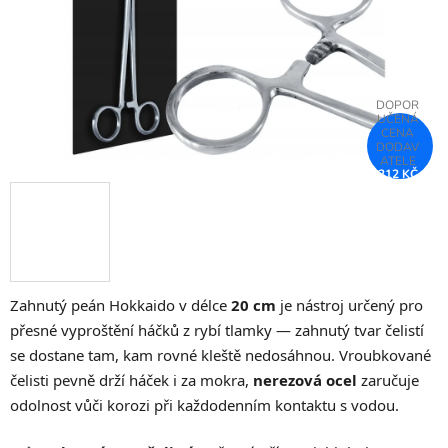
212 KČ
–25 %
Zahnutý peán Hokkaido v délce
20 cm
je nástroj určený pro
přesné vyproštění háčků z rybí tlamky — zahnutý tvar čelistí
se dostane tam, kam rovné kleště nedosáhnou. Vroubkované
čelisti pevně drží háček i za mokra,
nerezová ocel
zaručuje
odolnost vůči korozi při každodenním kontaktu s vodou.