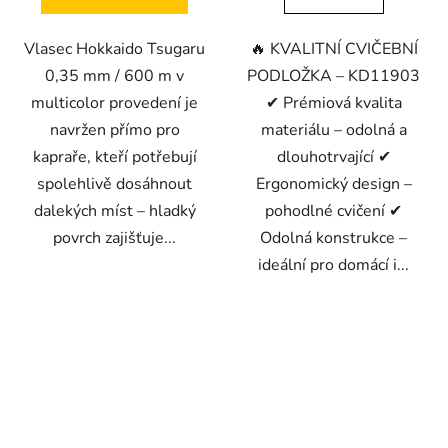
Vlasec Hokkaido Tsugaru
🔥 KVALITNÍ CVIČEBNÍ
0,35 mm / 600 m v
PODLOŽKA – KD11903
multicolor provedení je
✔ Prémiová kvalita
navržen přímo pro
materiálu – odolná a
kapraře, kteří potřebují
dlouhotrvající ✔
spolehlivě dosáhnout
Ergonomický design –
dalekých míst – hladký
pohodlné cvičení ✔
povrch zajišťuje...
Odolná konstrukce –
ideální pro domácí i...