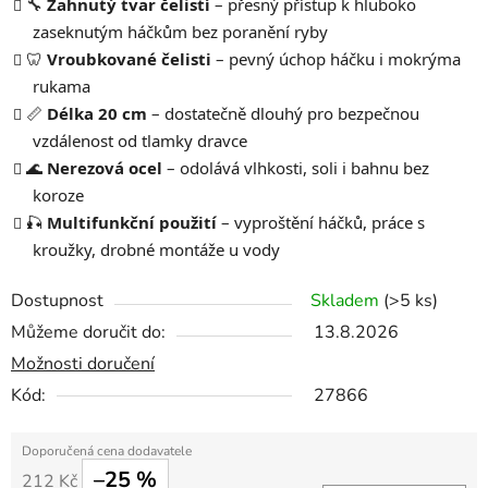
🔧
Zahnutý tvar čelistí
– přesný přístup k hluboko
zaseknutým háčkům bez poranění ryby
🦷
Vroubkované čelisti
– pevný úchop háčku i mokrýma
rukama
📏
Délka 20 cm
– dostatečně dlouhý pro bezpečnou
vzdálenost od tlamky dravce
🌊
Nerezová ocel
– odolává vlhkosti, soli i bahnu bez
koroze
🎣
Multifunkční použití
– vyproštění háčků, práce s
kroužky, drobné montáže u vody
Dostupnost
Skladem
(>5 ks)
Můžeme doručit do:
13.8.2026
Možnosti doručení
Kód:
27866
–25 %
212 Kč