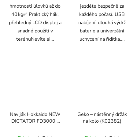
hmotnosti úlovků až do
jezděte bezpečně za
40 kg✅ Praktický hák,
každého počasí. USB
přehledný LCD displej a
nabíjení, dlouhá výdrž
snadné použití v
baterie a univerzální
terénuNevíte si...
uchycení na řídítka....
Naviják Hokkaido NEW
Geko – nástěnný držák
DICTATOR FD3000 s
na kolo (K02382)
přední brzdou a
náhradní cívkou