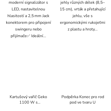
moderní signalizátor s
jehly různých délek (8,5–
LED, nastavitelnou
15 cm), vrták a přetahující
hlasitostí a 2,5 mm Jack
jehlu, vše s
konektorem pro připojení
ergonomickými rukojeťmi
swingeru nebo
z plastu a hroty...
přijímače✅ Ideální...
Kartušový vařič Geko
Podpěrka Konec pro rod
1100 W s
pod ve tvaru U
piezozapalováním