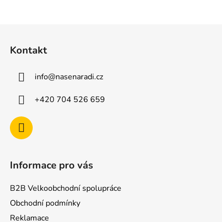
Z
á
Kontakt
p
a
info
@
nasenaradi.cz
t
í
+420 704 526 659
Informace pro vás
B2B Velkoobchodní spolupráce
Obchodní podmínky
Reklamace