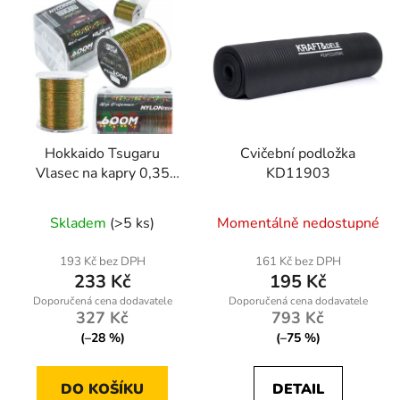
Hokkaido Tsugaru
Cvičební podložka
Vlasec na kapry 0,35
KD11903
mm – 600 m Multicolor
Skladem
(>5 ks)
Momentálně nedostupné
193 Kč bez DPH
161 Kč bez DPH
233 Kč
195 Kč
327 Kč
793 Kč
(–28 %)
(–75 %)
DO KOŠÍKU
DETAIL