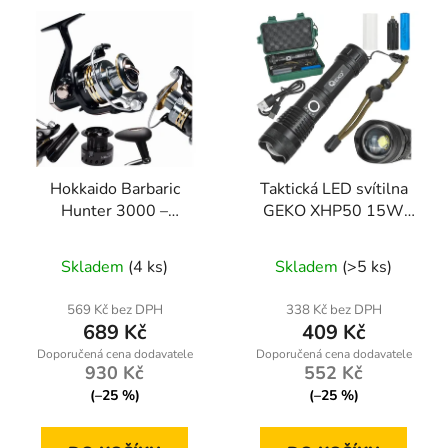
Hokkaido Barbaric
Taktická LED svítilna
Hunter 3000 –
GEKO XHP50 15W
přívlačový naviják s
1500lm s
přední brzdou a
akumulátorem
Skladem
(4 ks)
Skladem
(>5 ks)
náhradní cívkou (9+1
1800mAh - voděodolná
ložisek)
IPX3
569 Kč bez DPH
338 Kč bez DPH
689 Kč
409 Kč
930 Kč
552 Kč
(–25 %)
(–25 %)