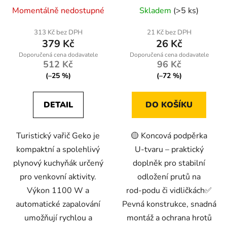
Momentálně nedostupné
Skladem
(>5 ks)
313 Kč bez DPH
21 Kč bez DPH
379 Kč
26 Kč
512 Kč
96 Kč
(–25 %)
(–72 %)
DETAIL
DO KOŠÍKU
Turistický vařič Geko je
🟡 Koncová podpěrka
kompaktní a spolehlivý
U‑tvaru – praktický
plynový kuchyňák určený
doplněk pro stabilní
pro venkovní aktivity.
odložení prutů na
Výkon 1100 W a
rod‑podu či vidličkách✅
automatické zapalování
Pevná konstrukce, snadná
umožňují rychlou a
montáž a ochrana hrotů