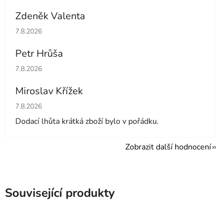
Zdeněk Valenta
Hodnocení obchodu je 5 z 5 hvězdiček.
7.8.2026
Petr Hrůša
Hodnocení obchodu je 5 z 5 hvězdiček.
7.8.2026
Miroslav Křížek
Hodnocení obchodu je 5 z 5 hvězdiček.
7.8.2026
Dodací lhůta krátká zboží bylo v pořádku.
Zobrazit další hodnocení
Související produkty