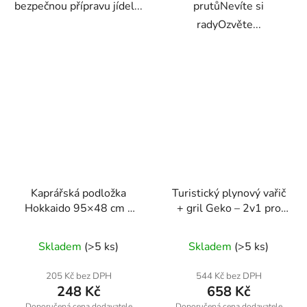
bezpečnou přípravu jídel...
prutůNevíte si
radyOzvěte...
Kaprářská podložka
Turistický plynový vařič
Hokkaido 95×48 cm –
+ gril Geko – 2v1 pro
šetrná ochrana ryby při
kempování a outdoor
vyhákování a vážení
Skladem
(>5 ks)
Skladem
(>5 ks)
205 Kč bez DPH
544 Kč bez DPH
248 Kč
658 Kč