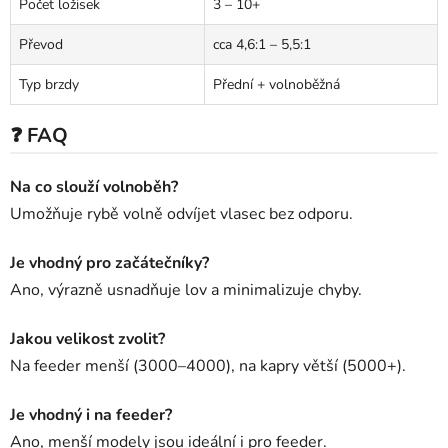
Počet ložisek
3 – 10+
Převod
cca 4,6:1 – 5,5:1
Typ brzdy
Přední + volnoběžná
❓ FAQ
Na co slouží volnoběh?
Umožňuje rybě volně odvíjet vlasec bez odporu.
Je vhodný pro začátečníky?
Ano, výrazně usnadňuje lov a minimalizuje chyby.
Jakou velikost zvolit?
Na feeder menší (3000–4000), na kapry větší (5000+).
Je vhodný i na feeder?
Ano, menší modely jsou ideální i pro feeder.