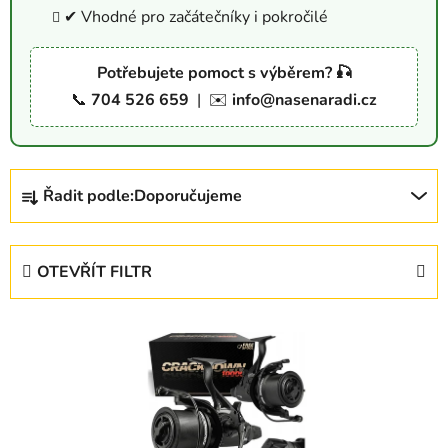
✔ Vhodné pro začátečníky i pokročilé
Potřebujete pomoct s výběrem? 🎣
📞
704 526 659
| ✉️
info@nasenaradi.cz
Ř
Řadit podle:
Doporučujeme
a
z
e
OTEVŘÍT FILTR
n
í
V
p
ý
r
p
o
i
d
s
u