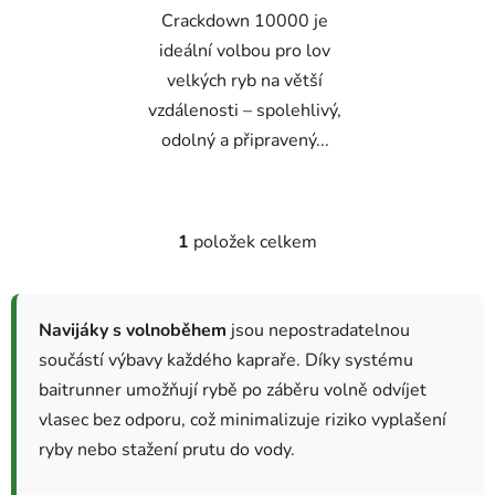
Crackdown 10000 je
ideální volbou pro lov
velkých ryb na větší
vzdálenosti – spolehlivý,
odolný a připravený...
1
položek celkem
O
v
l
á
Navijáky s volnoběhem
jsou nepostradatelnou
d
součástí výbavy každého kapraře. Díky systému
a
baitrunner umožňují rybě po záběru volně odvíjet
c
vlasec bez odporu, což minimalizuje riziko vyplašení
í
p
ryby nebo stažení prutu do vody.
r