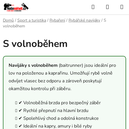
Přejít
Hledat
NÁKUP
na
KOŠÍK
obsah
Domů
/
Sport a turistika
/
Rybaření
/
Rybářské navijáky
/
S
volnoběhem
S volnoběhem
Navijáky s volnoběhem
(baitrunner) jsou ideální pro
lov na položenou a kaprařinu. Umožňují rybě volně
odvíjet vlasec bez odporu a zároveň poskytují
okamžitou kontrolu při záběru.
✔ Volnoběžná brzda pro bezpečný záběr
✔ Rychlé přepnutí na hlavní brzdu
✔ Spolehlivý chod a odolná konstrukce
✔ Ideální na kapry, amury i bílé ryby