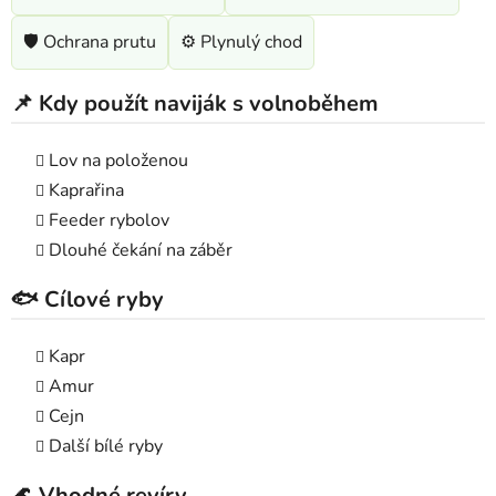
🛡️ Ochrana prutu
⚙️ Plynulý chod
📌 Kdy použít naviják s volnoběhem
Lov na položenou
Kaprařina
Feeder rybolov
Dlouhé čekání na záběr
🐟 Cílové ryby
Kapr
Amur
Cejn
Další bílé ryby
🌊 Vhodné revíry