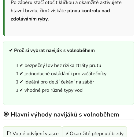
v
Po záběru stačí otočit kličkou a okamžitě aktivujete
k
hlavní brzdu, čímž získáte
plnou kontrolu nad
y
zdoláváním ryby
.
v
ý
p
i
s
✔ Proč si vybrat naviják s volnoběhem
u
✔ bezpečný lov bez rizika ztráty prutu
✔ jednoduché ovládání i pro začátečníky
✔ ideální pro delší čekání na záběr
✔ vhodné pro různé typy vod
🎯 Hlavní výhody navijáků s volnoběhem
🎣 Volné odvíjení vlasce
⚡ Okamžité přepnutí brzdy