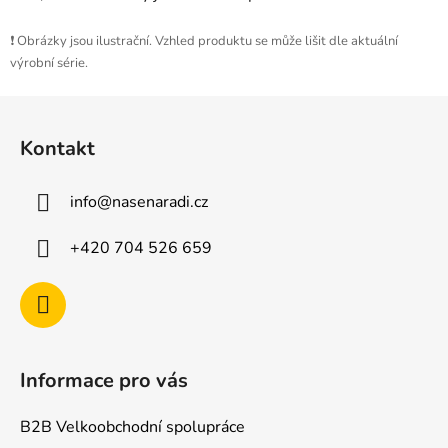
❗ Obrázky jsou ilustrační. Vzhled produktu se může lišit dle aktuální
výrobní série.
Z
á
Kontakt
p
a
info
@
nasenaradi.cz
t
í
+420 704 526 659
Informace pro vás
B2B Velkoobchodní spolupráce