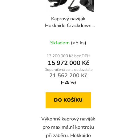
p
k
r
t
Kaprový naviják
o
ů
Hokkaido Crackdown
d
10000 s volnoběžnou
u
brzdou pro daleké hody
Skladem
(>5 ks)
k
t
13 200 000 Kč bez DPH
ů
15 972 000 Kč
21 562 200 Kč
(–25 %)
DO KOŠÍKU
Výkonný kaprový naviják
pro maximální kontrolu
při záběru. Hokkaido