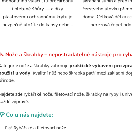
monofilního vlascu, fluorocarbonu
škrábání šupin a předz
i pletené šňůry — a díky
čerstvého úlovku přímo
plastovému ochrannému krytu je
doma. Celková délka cc
bezpečně uložíte do kapsy nebo...
nerezová čepel odol
O
v
🔪 Nože a škrabky – nepostradatelné nástroje pro ryb
l
á
Kategorie nože a škrabky zahrnuje
praktické vybavení pro zpra
d
použití u vody
. Kvalitní nůž nebo škrabka patří mezi základní d
a
přírodě.
c
í
Najdete zde rybářské nože, filetovací nože, škrabky na ryby i univ
p
každé výpravě.
r
v
💡 Co u nás najdete:
k
y
✅ Rybářské a filetovací nože
v