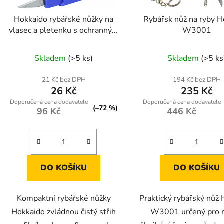
o
d
Hokkaido rybářské nůžky na
Rybářsk nůž na ryby H
u
vlasec a pletenku s ochranným
W3001
k
krytem
Průměrné
t
Skladem
(>5 ks)
Skladem
(>5 ks
ů
hodnocení
produktu
21 Kč bez DPH
194 Kč bez DPH
26 Kč
235 Kč
je
5,0
(–72 %)
96 Kč
446 Kč
z
5
hvězdiček.
DO KOŠÍKU
DO KOŠÍKU
Kompaktní rybářské nůžky
Praktický rybářský nůž
Hokkaido zvládnou čistý střih
W3001 určený pro r