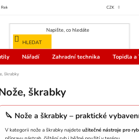
Reklamace
Kontakty
Doprava a Platba
Odstoupení od kupní
CZK
HLEDAT
tily
Nářadí
Zahradní technika
Topidla a
e, škrabky
Nože, škrabky
🔪 Nože a škrabky – praktické vybavení
V kategorii nože a škrabky najdete
užitečné nástroje pro ry
přípravu nástrah, čištění ryb i běžné použití v terénu.