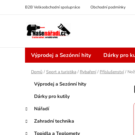
Přejít
B2B Velkoobchodní spolupráce
Obchodní podmínky
na
obsah
Výprodej a Sezónní hity
Dárky pro ku
Domů
/
Sport a turistika
/
Rybaření
/
Příslušenství
/
Nož
P
K
Přeskočit
Výprodej a Sezónní hity
a
kategorie
o
t
s
Dárky pro kutily
e
t
g
Nářadí
r
o
a
r
Zahradní technika
i
n
e
Topidla a Teplomety