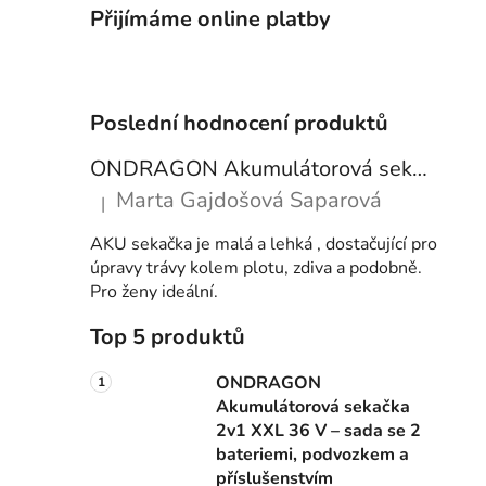
Přijímáme online platby
Poslední hodnocení produktů
ONDRAGON Akumulátorová sekačka 2v1 XXL 36 V – sada se 2 bateriemi, podvozkem a příslušenstvím
Marta Gajdošová Saparová
|
Hodnocení produktu je 5 z 5 hvězdiček.
AKU sekačka je malá a lehká , dostačující pro
úpravy trávy kolem plotu, zdiva a podobně.
Pro ženy ideální.
Top 5 produktů
ONDRAGON
Akumulátorová sekačka
2v1 XXL 36 V – sada se 2
bateriemi, podvozkem a
příslušenstvím