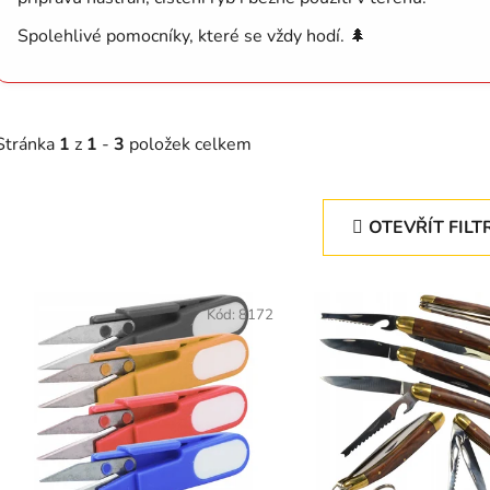
Spolehlivé pomocníky, které se vždy hodí. 🌲
Stránka
1
z
1
-
3
položek celkem
OTEVŘÍT FILT
V
ý
Kód:
8172
p
s
p
r