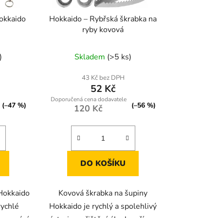
ů
okkaido
Hokkaido – Rybřská škrabka na
ryby kovová
Průměrné
)
Skladem
(>5 ks)
hodnocení
produktu
43 Kč bez DPH
52 Kč
je
5,0
(–47 %)
(–56 %)
120 Kč
z
5
hvězdiček.
DO KOŠÍKU
 Hokkaido
Kovová škrabka na šupiny
ychlé
Hokkaido je rychlý a spolehlivý