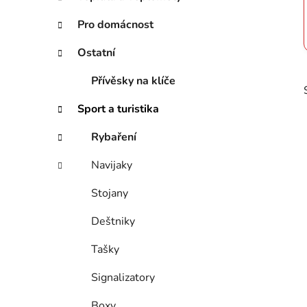
n
í
Pro domácnost
p
Ostatní
a
n
Přívěsky na klíče
e
l
Sport a turistika
Rybaření
Navijaky
Stojany
Deštniky
i
Tašky
Signalizatory
Boxy