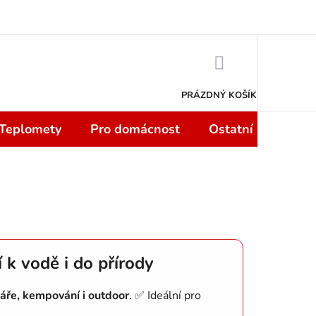
 smlouvy do 14 dní
Podmínky ochrany osobních údajů
Moje objedn
NÁKUPNÍ
KOŠÍK
PRÁZDNÝ KOŠÍK
 Teplomety
Pro domácnost
Ostatní
Sport
 k vodě i do přírody
báře, kempování i outdoor
. ✅ Ideální pro