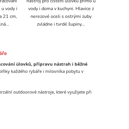
pracování
nástroj pro čištění úlovku přímo u
 u vody i
vody i doma v kuchyni. Hlavice z
a 21 cm,
nerezové oceli s ostrými zuby
ná...
zvládne i tvrdé šupiny...
áře
cování úlovků, přípravu nástrah i běžné
oplňky každého rybáře i milovníka pobytu v
erzální outdoorové nástroje, které využijete při