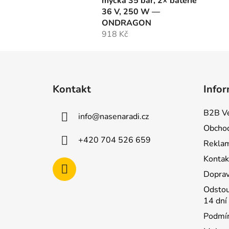
myčka 35 bar, 2× baterie
36 V, 250 W —
ONDRAGON
918 Kč
Z
á
Kontakt
Infor
p
a
B2B Ve
info
@
nasenaradi.cz
t
Obchod
í
+420 704 526 659
Rekla
Kontak
Doprav
Odstou
14 dní
Podmín