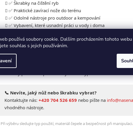
ý
✅ Škrabky na čištění ryb
p
✅ Praktické zavírací nože do terénu
i
✅ Odolné nástroje pro outdoor a kempování
s
✅ Vybavení, které usnadní práci u vody i doma
u
🌍 Typické použití:
web používá soubory cookie. Dalším procházením tohoto webu
jete souhlas s jejich používáním.
• Čištění a zpracování ulovených ryb
• Příprava nástrah a vybavení u vody
avení
Souh
• Kempování a outdoorové aktivity
• Praktický pomocník při každé rybářské výpravě
📞 Nevíte, jaký nůž nebo škrabku vybrat?
Kontaktujte nás:
+420 704 526 659
nebo pište na
info@nasena
vhodného nástroje.
❗ Při výběru sledujte typ použití, materiál čepele a bezpečnost při manipulaci.