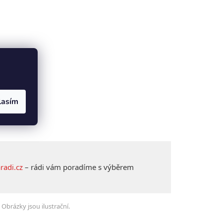
lasím
radi.cz
– rádi vám poradíme s výběrem
 Obrázky jsou ilustrační.