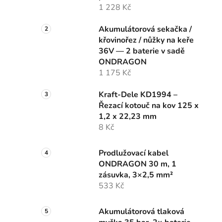
1 228 Kč
Akumulátorová sekačka /
křovinořez / nůžky na keře
36V — 2 baterie v sadě
ONDRAGON
1 175 Kč
Kraft-Dele KD1994 –
Řezací kotouč na kov 125 x
1,2 x 22,23 mm
8 Kč
Prodlužovací kabel
ONDRAGON 30 m, 1
zásuvka, 3×2,5 mm²
533 Kč
Akumulátorová tlaková