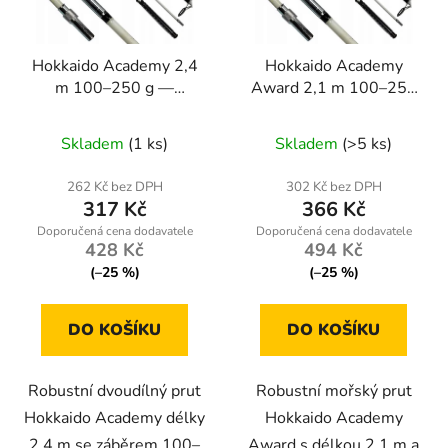
p
k
r
t
Hokkaido Academy 2,4
Hokkaido Academy
o
ů
m 100–250 g —
Award 2,1 m 100–250
d
mořský a sumcový prut
g — plně mořský prut
u
Skladem
(1 ks)
Skladem
(>5 ks)
k
t
262 Kč bez DPH
302 Kč bez DPH
ů
317 Kč
366 Kč
428 Kč
494 Kč
(–25 %)
(–25 %)
DO KOŠÍKU
DO KOŠÍKU
Robustní dvoudílný prut
Robustní mořský prut
Hokkaido Academy délky
Hokkaido Academy
2,4 m se záběrem 100–
Award s délkou 2,1 m a