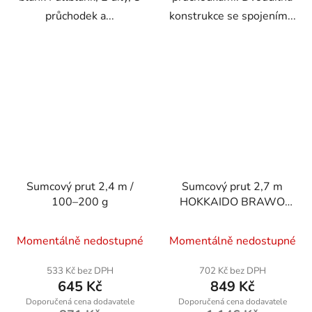
průchodek a...
konstrukce se spojením...
Sumcový prut 2,4 m /
Sumcový prut 2,7 m
100–200 g
HOKKAIDO BRAWO
W11183
Průměrné
Momentálně nedostupné
Momentálně nedostupné
hodnocení
produktu
533 Kč bez DPH
702 Kč bez DPH
645 Kč
849 Kč
je
2,5