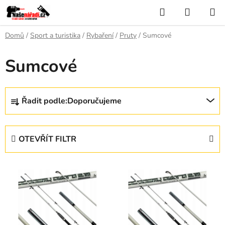
Přejít
Hledat
NÁKUP
na
KOŠÍK
obsah
Domů
/
Sport a turistika
/
Rybaření
/
Pruty
/
Sumcové
Sumcové
Ř
Řadit podle:
Doporučujeme
a
z
e
OTEVŘÍT FILTR
n
í
V
p
ý
r
p
o
i
d
s
u