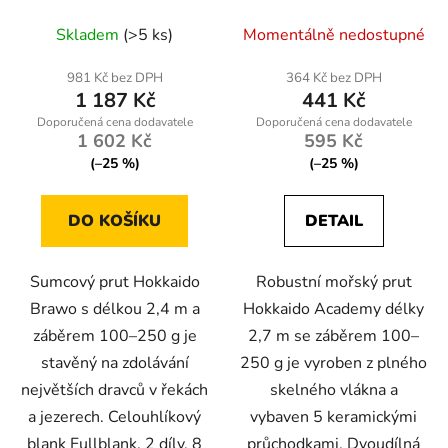
250 g, Fullblank
250 g, PLNÝ, MOŘSKÝ
Skladem
(>5 ks)
Momentálně nedostupné
981 Kč bez DPH
364 Kč bez DPH
1 187 Kč
441 Kč
1 602 Kč
595 Kč
(–25 %)
(–25 %)
DO KOŠÍKU
DETAIL
Sumcový prut Hokkaido
Robustní mořský prut
Brawo s délkou 2,4 m a
Hokkaido Academy délky
záběrem 100–250 g je
2,7 m se záběrem 100–
stavěný na zdolávání
250 g je vyroben z plného
největších dravců v řekách
skelného vlákna a
a jezerech. Celouhlíkový
vybaven 5 keramickými
blank Fullblank, 2 díly, 8
průchodkami. Dvoudílná