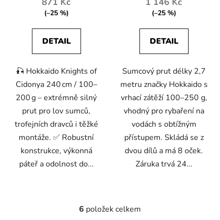
871 Kč
1 146 Kč
z
(–25 %)
(–25 %)
5
hvězdiček.
DETAIL
DETAIL
🎣 Hokkaido Knights of
Sumcový prut délky 2,7
Cidonya 240 cm / 100–
metru značky Hokkaido s
200 g – extrémně silný
vrhací zátěží 100–250 g,
prut pro lov sumců,
vhodný pro rybaření na
trofejních dravců i těžké
vodách s obtížným
montáže. ✅ Robustní
přístupem. Skládá se z
konstrukce, výkonná
dvou dílů a má 8 oček.
páteř a odolnost do...
Záruka trvá 24...
6
položek celkem
O