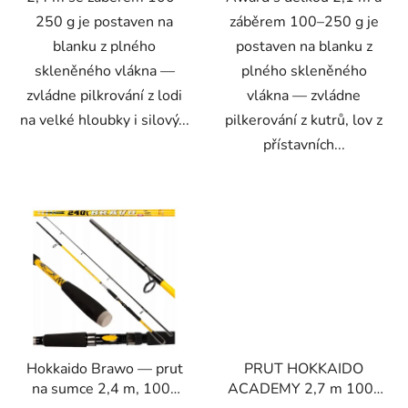
250 g je postaven na
záběrem 100–250 g je
blanku z plného
postaven na blanku z
skleněného vlákna —
plného skleněného
zvládne pilkrování z lodi
vlákna — zvládne
na velké hloubky i silový...
pilkerování z kutrů, lov z
přístavních...
Hokkaido Brawo — prut
PRUT HOKKAIDO
na sumce 2,4 m, 100–
ACADEMY 2,7 m 100–