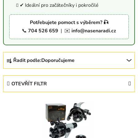
✔ Ideální pro začátečníky i pokročilé
Potřebujete pomoct s výběrem? 🎣
📞
704 526 659
| ✉️
info@nasenaradi.cz
Ř
Řadit podle:
Doporučujeme
a
z
e
OTEVŘÍT FILTR
n
í
V
p
ý
r
p
o
i
d
s
u