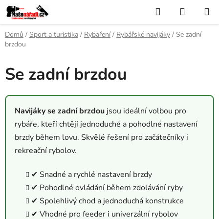
Přejít
Hledat
NÁKUP
na
KOŠÍK
obsah
Domů
/
Sport a turistika
/
Rybaření
/
Rybářské navijáky
/
Se zadní
brzdou
Se zadní brzdou
Navijáky se zadní brzdou
jsou ideální volbou pro
rybáře, kteří chtějí jednoduché a pohodlné nastavení
brzdy během lovu. Skvělé řešení pro začátečníky i
rekreační rybolov.
✔ Snadné a rychlé nastavení brzdy
✔ Pohodlné ovládání během zdolávání ryby
✔ Spolehlivý chod a jednoduchá konstrukce
✔ Vhodné pro feeder i univerzální rybolov