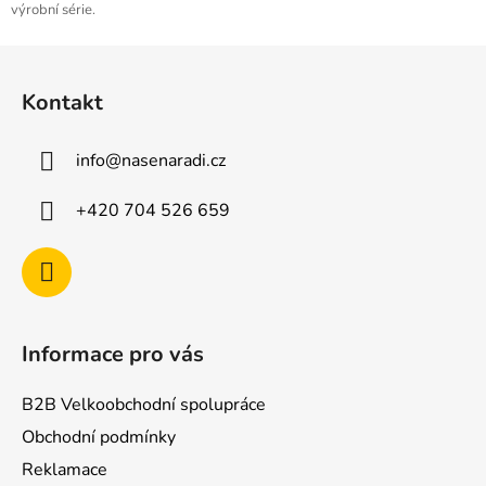
výrobní série.
Z
á
Kontakt
p
a
info
@
nasenaradi.cz
t
í
+420 704 526 659
Informace pro vás
B2B Velkoobchodní spolupráce
Obchodní podmínky
Reklamace