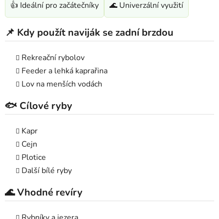
👍 Ideální pro začátečníky
🌊 Univerzální využití
📌 Kdy použít naviják se zadní brzdou
Rekreační rybolov
Feeder a lehká kaprařina
Lov na menších vodách
🐟 Cílové ryby
Kapr
Cejn
Plotice
Další bílé ryby
🌊 Vhodné revíry
Rybníky a jezera