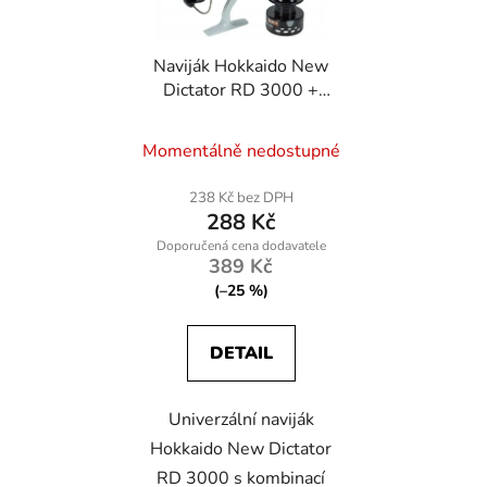
p
k
r
t
Naviják Hokkaido New
o
ů
Dictator RD 3000 +
d
náhradní cívka
u
Momentálně nedostupné
k
t
238 Kč bez DPH
ů
288 Kč
389 Kč
(–25 %)
DETAIL
Univerzální naviják
Hokkaido New Dictator
RD 3000 s kombinací