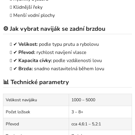
Klidnější řeky
Menší vodní plochy
⚙️ Jak vybrat naviják se zadní brzdou
✔
Velikost:
podle typu prutu a rybolovu
✔
Převod:
rychlost navíjení vlasce
✔
Kapacita cívky:
podle vzdálenosti lovu
✔
Brzda:
snadno nastavitelná během lovu
📊 Technické parametry
Velikost navijáku
1000 – 5000
Počet ložisek
3 – 8+
Převod
cca 4,6:1 – 5,2:1