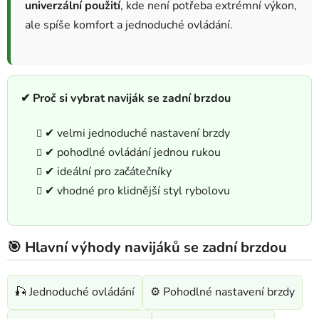
v
univerzální použití
, kde není potřeba extrémní výkon,
k
ale spíše komfort a jednoduché ovládání.
y
v
ý
p
i
✔ Proč si vybrat naviják se zadní brzdou
s
u
✔ velmi jednoduché nastavení brzdy
✔ pohodlné ovládání jednou rukou
✔ ideální pro začátečníky
✔ vhodné pro klidnější styl rybolovu
🎯 Hlavní výhody navijáků se zadní brzdou
🎣 Jednoduché ovládání
⚙️ Pohodlné nastavení brzdy