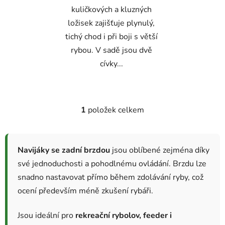
kuličkových a kluzných
ložisek zajišťuje plynulý,
tichý chod i při boji s větší
rybou. V sadě jsou dvě
cívky...
1
položek celkem
O
v
l
á
Navijáky se zadní brzdou
jsou oblíbené zejména díky
d
své jednoduchosti a pohodlnému ovládání. Brzdu lze
a
snadno nastavovat přímo během zdolávání ryby, což
c
ocení především méně zkušení rybáři.
í
p
r
Jsou ideální pro
rekreační rybolov, feeder i