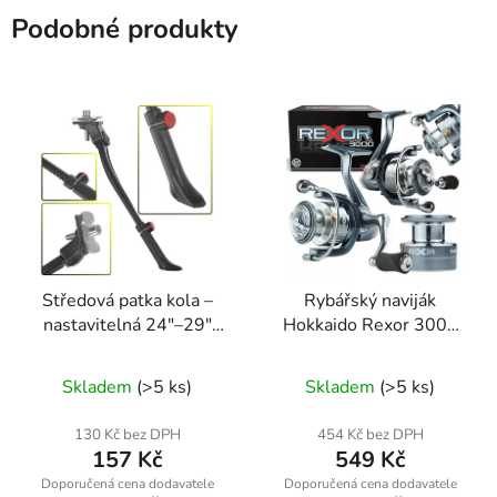
Podobné produkty
Středová patka kola –
Rybářský naviják
nastavitelná 24"–29"
Hokkaido Rexor 3000
(50 mm) | Geko
9+1 ložisek – 2x
hliníková cívka
Skladem
(>5 ks)
Skladem
(>5 ks)
130 Kč bez DPH
454 Kč bez DPH
157 Kč
549 Kč