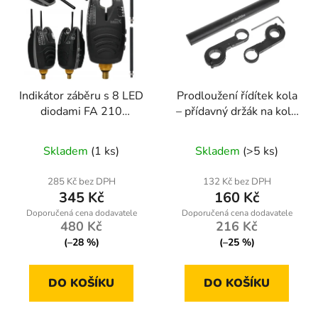
Indikátor záběru s 8 LED
Prodloužení řídítek kola
diodami FA 210
– přídavný držák na kolo
W12038 HOKKAIDO
| Geko
Průměrné
FISING
Skladem
(1 ks)
Skladem
(>5 ks)
hodnocení
produktu
285 Kč bez DPH
132 Kč bez DPH
345 Kč
160 Kč
je
4,1
480 Kč
216 Kč
z
(–28 %)
(–25 %)
5
hvězdiček.
DO KOŠÍKU
DO KOŠÍKU