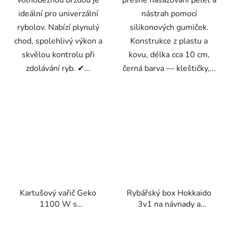
volnoběžnou brzdou je
přesné nasazování pelet a
ideální pro univerzální
nástrah pomocí
rybolov. Nabízí plynulý
silikonových gumiček.
chod, spolehlivý výkon a
Konstrukce z plastu a
skvělou kontrolu při
kovu, délka cca 10 cm,
zdolávání ryb. ✔...
černá barva — kleštičky,...
Kartušový vařič Geko
Rybářský box Hokkaido
1100 W s
3v1 na návnady a
piezozapalováním
příslušenství s
oddělenými přihrádkami