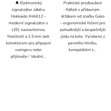
🔔 Elektronický
Praktické prodloužení
signalizátor záběru
řídítek s přídavným
Hokkaido JHA612 –
držákem od značky Geko
moderní signalizátor s
– ergonomické řešení pro
LED, nastavitelnou
pohodlnější a bezpečnější
hlasitostí a 2,5 mm Jack
jízdu na kole. Vyrobeno z
konektorem pro připojení
pevného hliníku,
swingeru nebo
kompatibilní s...
přijímače✅ Ideální...