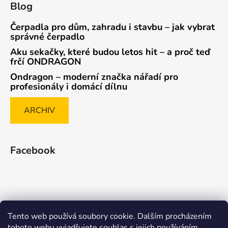
Blog
Čerpadla pro dům, zahradu i stavbu – jak vybrat
správné čerpadlo
Aku sekačky, které budou letos hit – a proč teď
frčí ONDRAGON
Ondragon – moderní značka nářadí pro
profesionály i domácí dílnu
ARCHIV
Facebook
Tento web používá soubory cookie. Dalším procházením
Způsob ověřování recenzí
tohoto webu vyjadřujete souhlas s jejich používáním.