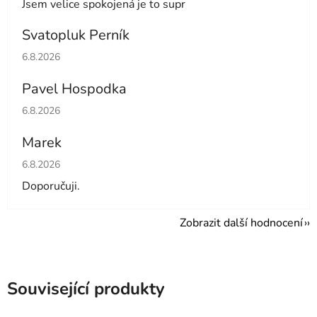
Jsem velice spokojená je to supr
Svatopluk Perník
Hodnocení obchodu je 5 z 5 hvězdiček.
6.8.2026
Pavel Hospodka
Hodnocení obchodu je 5 z 5 hvězdiček.
6.8.2026
Marek
Hodnocení obchodu je 4 z 5 hvězdiček.
6.8.2026
Doporučuji.
Zobrazit další hodnocení
Související produkty