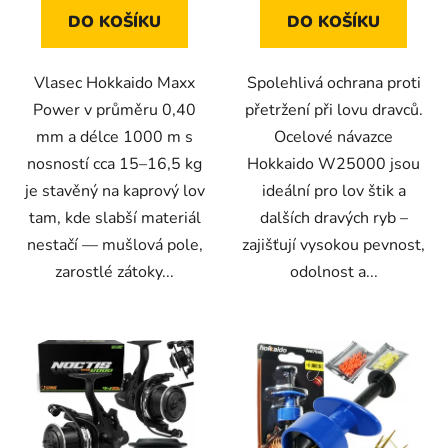
hvězdiček.
DO KOŠÍKU
DO KOŠÍKU
Vlasec Hokkaido Maxx
Spolehlivá ochrana proti
Power v průměru 0,40
přetržení při lovu dravců.
mm a délce 1000 m s
Ocelové návazce
nosností cca 15–16,5 kg
Hokkaido W25000 jsou
je stavěný na kaprový lov
ideální pro lov štik a
tam, kde slabší materiál
dalších dravých ryb –
nestačí — mušlová pole,
zajišťují vysokou pevnost,
zarostlé zátoky...
odolnost a...