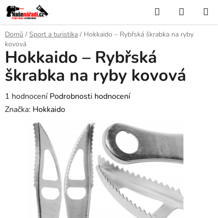
Přejít
Hledat
NÁKUP
na
KOŠÍK
obsah
Domů
/
Sport a turistika
/
Hokkaido – Rybřská škrabka na ryby
kovová
Hokkaido – Rybřská
škrabka na ryby kovová
Průměrné
1 hodnocení
Podrobnosti hodnocení
hodnocení
Značka:
Hokkaido
produktu
je
5,0
z
5
hvězdiček.