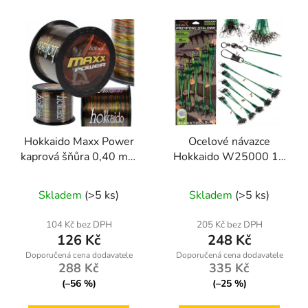
Hokkaido Maxx Power
Ocelové návazce
kaprová šňůra 0,40 mm
Hokkaido W25000 15
– 1000 m, vícebarevná
kg 28 cm pro lov dravců
Průměrné
Skladem
(>5 ks)
Skladem
(>5 ks)
hodnocení
produktu
104 Kč bez DPH
205 Kč bez DPH
126 Kč
248 Kč
je
5,0
288 Kč
335 Kč
z
(–56 %)
(–25 %)
5