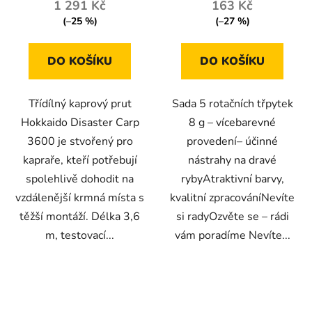
1 291 Kč
163 Kč
(–25 %)
(–27 %)
DO KOŠÍKU
DO KOŠÍKU
Třídílný kaprový prut
Sada 5 rotačních třpytek
Hokkaido Disaster Carp
8 g – vícebarevné
3600 je stvořený pro
provedení– účinné
kapraře, kteří potřebují
nástrahy na dravé
spolehlivě dohodit na
rybyAtraktivní barvy,
vzdálenější krmná místa s
kvalitní zpracováníNevíte
těžší montáží. Délka 3,6
si radyOzvěte se – rádi
m, testovací...
vám poradíme Nevíte...