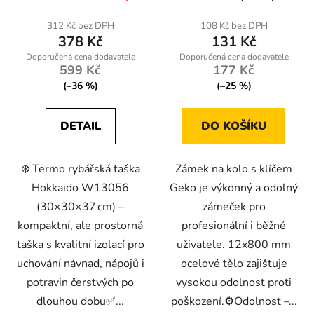
312 Kč bez DPH
108 Kč bez DPH
378 Kč
131 Kč
599 Kč
177 Kč
(–36 %)
(–25 %)
DETAIL
DO KOŠÍKU
❄️ Termo rybářská taška
Zámek na kolo s klíčem
Hokkaido W13056
Geko je výkonný a odolný
(30×30×37 cm) –
zámeček pro
kompaktní, ale prostorná
profesionální i běžné
taška s kvalitní izolací pro
uživatele. 12x800 mm
uchování návnad, nápojů i
ocelové tělo zajišťuje
potravin čerstvých po
vysokou odolnost proti
dlouhou dobu✅...
poškození.⚙️Odolnost –...