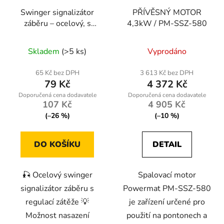
Swinger signalizátor
PŘÍVĚSNÝ MOTOR
záběru – ocelový, s
4,3kW / PM-SSZ-580
regulací zátěže, na
světlušku
Skladem
(>5 ks)
Vyprodáno
65 Kč bez DPH
3 613 Kč bez DPH
79 Kč
4 372 Kč
107 Kč
4 905 Kč
(–26 %)
(–10 %)
DO KOŠÍKU
DETAIL
🎣 Ocelový swinger
Spalovací motor
signalizátor záběru s
Powermat PM-SSZ-580
regulací zátěže 💡
je zařízení určené pro
Možnost nasazení
použití na pontonech a