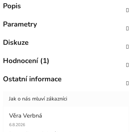
Popis
Parametry
Diskuze
Hodnocení (1)
Ostatní informace
Věra Verbná
Hodnocení obchodu je 5 z 5 hvězdiček.
6.8.2026