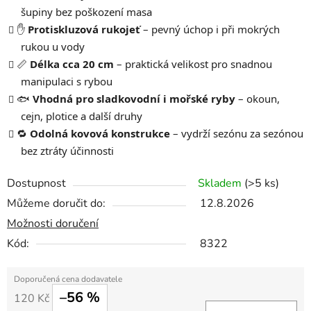
šupiny bez poškození masa
✋
Protiskluzová rukojeť
– pevný úchop i při mokrých
rukou u vody
📏
Délka cca 20 cm
– praktická velikost pro snadnou
manipulaci s rybou
🐟
Vhodná pro sladkovodní i mořské ryby
– okoun,
cejn, plotice a další druhy
🔁
Odolná kovová konstrukce
– vydrží sezónu za sezónou
bez ztráty účinnosti
Dostupnost
Skladem
(>5 ks)
Můžeme doručit do:
12.8.2026
Možnosti doručení
Kód:
8322
–56 %
120 Kč