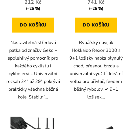
212 Kč
741 Kč
(–25 %)
(–25 %)
DO KOŠÍKU
DO KOŠÍKU
Nastavitelná středová
Rybářský naviják
patka od značky Geko –
Hokkaido Rexor 3000 s
spolehlivý pomocník pro
9+1 ložisky nabízí plynulý
každého cyklistu i
chod, přesnou brzdu a
cykloservis. Univerzální
univerzální využití. Ideální
rozsah 24" až 29" pokrývá
volba pro přívlač, feeder i
prakticky všechna běžná
běžný rybolov. ✔ 9+1
kola. Stabilní...
ložisek...