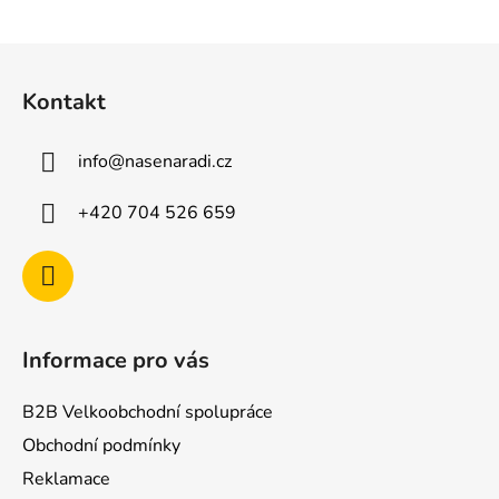
Z
á
Kontakt
p
a
info
@
nasenaradi.cz
t
í
+420 704 526 659
Informace pro vás
B2B Velkoobchodní spolupráce
Obchodní podmínky
Reklamace