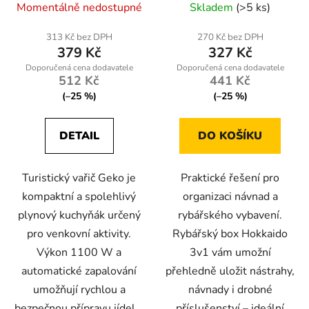
Momentálně nedostupné
Skladem
(>5 ks)
313 Kč bez DPH
270 Kč bez DPH
379 Kč
327 Kč
512 Kč
441 Kč
(–25 %)
(–25 %)
DETAIL
DO KOŠÍKU
Turistický vařič Geko je
Praktické řešení pro
kompaktní a spolehlivý
organizaci návnad a
plynový kuchyňák určený
rybářského vybavení.
pro venkovní aktivity.
Rybářský box Hokkaido
Výkon 1100 W a
3v1 vám umožní
automatické zapalování
přehledně uložit nástrahy,
umožňují rychlou a
návnady i drobné
bezpečnou přípravu jídel...
příslušenství – ideální