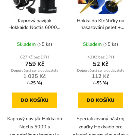
Kaprový naviják
Hokkaido Kleštičky na
Hokkaido Noctis 6000 s
nasazování pelet +
volnoběžnou brzdou a
gumičky
Průměrné
náhradní cívkou pro
Skladem
(>5 ks)
Skladem
(>5 ks)
univerzální lov
hodnocení
produktu
627 Kč bez DPH
43 Kč bez DPH
759 Kč
52 Kč
je
5,0
1 025 Kč
112 Kč
z
(–25 %)
(–53 %)
5
hvězdiček.
DO KOŠÍKU
DO KOŠÍKU
Kaprový naviják Hokkaido
Specializovaný nástroj
Noctis 6000 s
značky Hokkaido pro