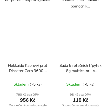
pomocník...
Hokkaido Kaprový prut
Sada 5 rotačních třpytek
Disaster Carp 3600 –
8g multicolor - v
3,6 m, 3,0 lb, 3 díly
krabičce
Skladem
(>5 ks)
Skladem
(>5 ks)
790 Kč bez DPH
98 Kč bez DPH
956 Kč
118 Kč