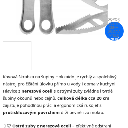
120 KČ
–56 %
Kovová škrabka na šupiny Hokkaido je rychlý a spolehlivý
nástroj pro čištění úlovku přímo u vody i doma v kuchyni.
Hlavice z
nerezové oceli
s ostrými zuby zvládne i tvrdé
šupiny okounů nebo cejnů,
celková délka cca 20 cm
zajišťuje pohodlnou práci a ergonomická rukojeť s
protiskluzovým povrchem
drží pevně i za mokra.
🦷
Ostré zuby z nerezové oceli
– efektivně odstraní