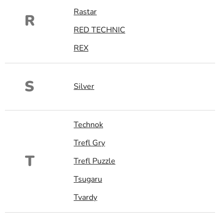
Rastar
R
RED TECHNIC
REX
S
Silver
Technok
Trefl Gry
T
Trefl Puzzle
Tsugaru
Tvardy