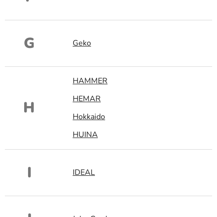
G
Geko
HAMMER
HEMAR
H
Hokkaido
HUINA
I
IDEAL