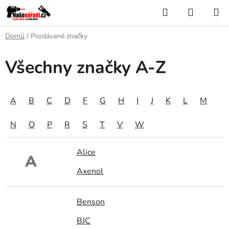
Přejít
Hledat
NÁKUP
na
KOŠÍK
obsah
Domů
/
Prodávané značky
Všechny značky A-Z
A
B
C
D
F
G
H
I
J
K
L
M
N
O
P
R
S
T
V
W
Alice
A
Axenol
Benson
BJC