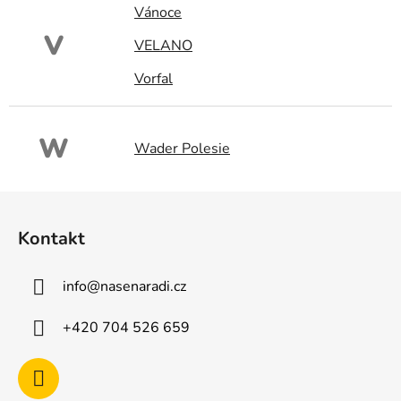
Vánoce
V
VELANO
Vorfal
W
Wader Polesie
Z
á
Kontakt
p
a
info
@
nasenaradi.cz
t
í
+420 704 526 659