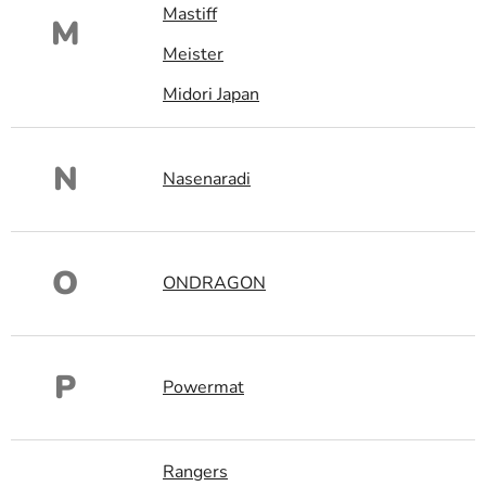
Mastiff
M
Meister
Midori Japan
N
Nasenaradi
O
ONDRAGON
P
Powermat
Rangers