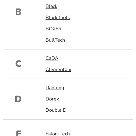
Black
B
Black tools
BOXER
BullTech
CaDA
C
Clementoni
Daolong
D
Dorex
Double E
F
Falon-Tech